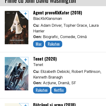
Filme cu John David Washington
Agent provoKkKator (2018)
BlacKkKlansman
Cu:
Adam Driver, Topher Grace, Laura
Harrier
Gen:
Biografic, Comedie, Crimă
Max
Rakuten
Tenet (2020)
Tenet
Cu:
Elizabeth Debicki, Robert Pattinson,
Kenneth Branagh
Gen:
Acţiune, Dramă, SF
Rakuten
Netflix
Bătrânul și arma (2018)