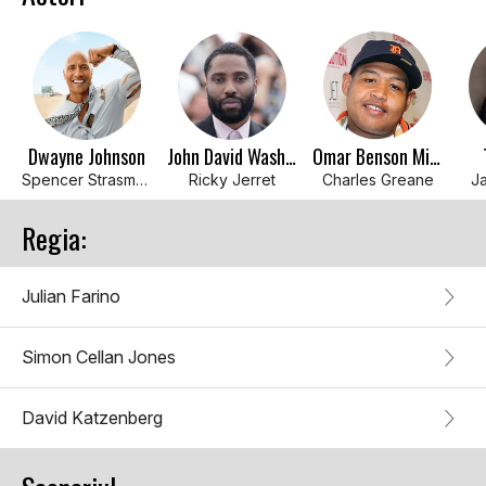
Dwayne Johnson
John David Washington
Omar Benson Miller
Spencer Strasmore
Ricky Jerret
Charles Greane
Ja
Regia:
Julian Farino
Simon Cellan Jones
David Katzenberg