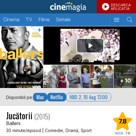
DESCARCA
APLICATIA
Cinema
TV
Filme
Seriale
+ 10
Max
Netflix
HBO 2, 10 Aug 13:00
Disponibil pe:
Jucătorii
(2015)
7.8
Ballers
30 minute/episod | Comedie, Dramă, Sport
IMDB:
7.6