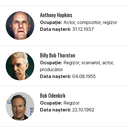
Anthony Hopkins
Ocupație:
Actor, compozitor, regizor
Data nașterii:
31.12.1937
Billy Bob Thornton
Ocupație:
Regizor, scenarist, actor,
producător
Data nașterii:
04.08.1955
Bob Odenkirk
Ocupație:
Regizor
Data nașterii:
22.10.1962