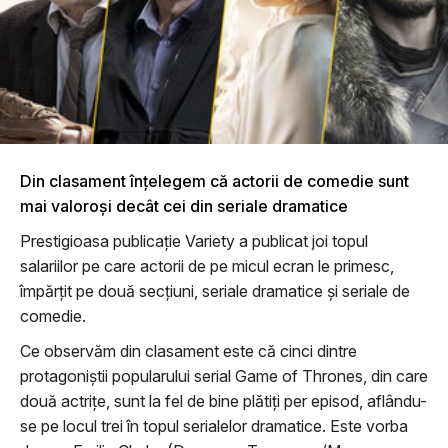
Din clasament înţelegem că actorii de comedie sunt
mai valoroşi decât cei din seriale dramatice
Prestigioasa publicaţie Variety a publicat joi topul
salariilor pe care actorii de pe micul ecran le primesc,
împărţit pe două secţiuni, seriale dramatice şi seriale de
comedie.
Ce observăm din clasament este că cinci dintre
protagoniştii popularului serial Game of Thrones, din care
două actriţe, sunt la fel de bine plătiţi per episod, aflându-
se pe locul trei în topul serialelor dramatice. Este vorba