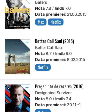
Ballers
Nota
7.8 /
Imdb
7.6
Data premierei:
21.06.2015
Max
Netflix
Better Call Saul (2015)
Better Call Saul
Nota
8.7 /
Imdb
9.0
Data premierei:
8.02.2015
Netflix
Președinte de rezervă (2016)
Designated Survivor
Nota
8.0 /
Imdb
7.4
Data premierei:
30.11.-1