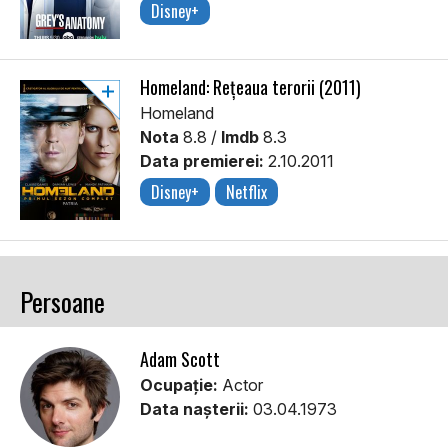
Disney+
Homeland: Rețeaua terorii (2011)
Homeland
Nota
8.8 /
Imdb
8.3
Data premierei:
2.10.2011
Disney+
Netflix
Persoane
Adam Scott
Ocupație:
Actor
Data nașterii:
03.04.1973