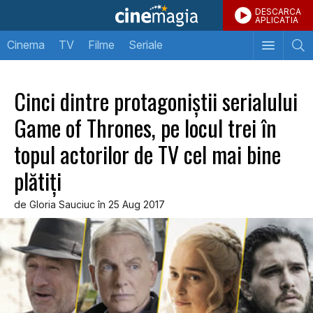
DESCARCA
APLICATIA
Cinema
TV
Filme
Seriale
Cinci dintre protagoniştii serialului
Game of Thrones, pe locul trei în
topul actorilor de TV cel mai bine
plătiţi
de Gloria Sauciuc în 25 Aug 2017