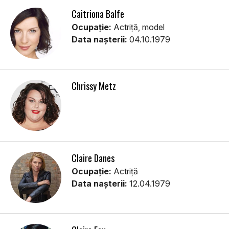
Caitriona Balfe
Ocupație:
Actriță, model
Data nașterii:
04.10.1979
Chrissy Metz
Claire Danes
Ocupație:
Actriță
Data nașterii:
12.04.1979