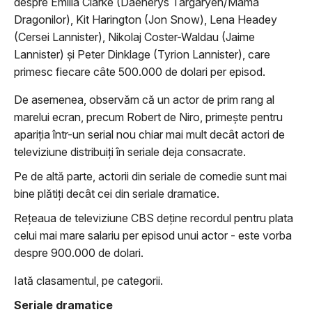
despre Emilia Clarke (
Daenerys Targaryen/Mama
Dragonilor)
, Kit Harington (
Jon Snow)
, Lena Headey
(
Cersei Lannister)
, Nikolaj Coster-Waldau (
Jaime
Lannister)
şi Peter Dinklage (
Tyrion Lannister), care
primesc fiecare câte 500.000 de dolari per episod
.
De asemenea, observăm că un actor de prim rang al
marelui ecran, precum Robert de Niro, primeşte pentru
apariţia într-un serial nou chiar mai mult decât actori de
televiziune distribuiţi în seriale deja consacrate.
Pe de altă parte, actorii din seriale de comedie sunt mai
bine plătiţi decât cei din seriale dramatice.
Reţeaua de televiziune CBS deţine recordul pentru plata
celui mai mare salariu per episod unui actor - este vorba
despre 900.000 de dolari.
Iată clasamentul, pe categorii.
Seriale dramatice