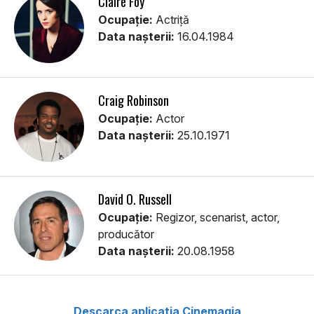
Claire Foy
Ocupație:
Actriță
Data nașterii:
16.04.1984
Craig Robinson
Ocupație:
Actor
Data nașterii:
25.10.1971
David O. Russell
Ocupație:
Regizor, scenarist, actor,
producător
Data nașterii:
20.08.1958
Descarca aplicatia Cinemagia