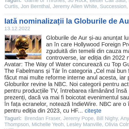
Taguri:
Game of Thrones
,
30 Rock
,
Better Call Saul
,
Curtis
,
Jon Bernthal
,
Jeremy Allen White
,
Succession
Iată nominalizații la Globurile de A
13.12.2022
Globurile de Aur și-au anunțat lu
an în care Hollywood Foreign Pr
zguduită din temelii din cauza ma
controverse, iar ediția din 2022 
Avatar: The Way of Water
concurează cu
Top Gu
The Fabelmans
și
Tár
în categoria „Cel mai bun
făcut mai multe reforme interne anul acesta, iar
Globurilor revine la NBC. Noi categorii pentru ac
pentru producțiile TV, întrebarea rămânând însă d
prezenți, dacă va mai fi boicotat evenimentul sau
în fața ecranelor, notează IndieWire. NBC are o 
pentru ediția din 2023, cu HF...
citeşte
Taguri:
Brendan Fraser
,
Jeremy Pope
,
Bill Nighy
,
Any
Thompson
,
Michelle Yeoh
,
Lesley Manville
,
Olivia Co