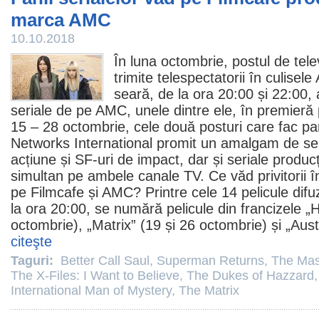
marca AMC
10.10.2018
În luna octombrie, postul de tele
trimite telespectatorii în culisel
seară, de la ora 20:00 și 22:00, a
seriale de pe AMC, unele dintre ele, în premieră
15 – 28 octombrie, cele două posturi care fac pa
Networks International promit un amalgam de se
acțiune și SF-uri de impact, dar și seriale produc
simultan pe ambele canale TV. Ce văd privitorii 
pe Filmcafe și AMC? Printre cele 14 pelicule difu
la ora 20:00, se numără pelicule din francizele „H
octombrie), „
Matrix
” (19 și 26 octombrie) și „Aus
citeşte
Taguri:
Better Call Saul
,
Superman Returns
,
The Ma
The X-Files: I Want to Believe
,
The Dukes of Hazzard
International Man of Mystery
,
The Matrix