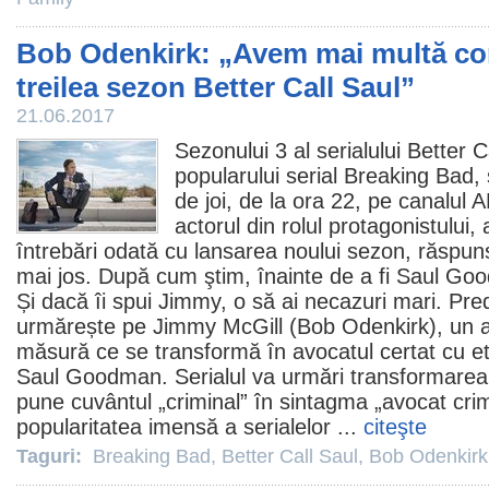
Bob Odenkirk: „Avem mai multă com
treilea sezon Better Call Saul”
21.06.2017
Sezonului 3 al serialului
Better C
popularului serial
Breaking Bad
,
de joi, de la ora 22, pe canalul
actorul din rolul protagonistului,
întrebări odată cu lansarea noului sezon, răspun
mai jos. După cum ştim, înainte de a fi Saul Go
Și dacă îi spui Jimmy, o să ai necazuri mari. Pre
urmărește pe Jimmy McGill (Bob Odenkirk), un a
măsură ce se transformă în avocatul certat cu eti
Saul Goodman. Serialul va urmări transformarea
pune cuvântul „criminal” în sintagma „avocat crim
popularitatea imensă a serialelor ...
citeşte
Taguri:
Breaking Bad
,
Better Call Saul
,
Bob Odenkirk