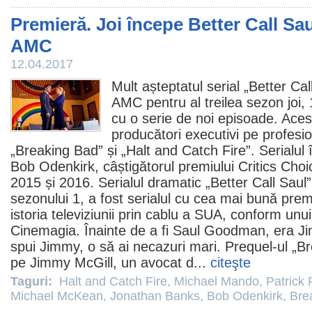
Premieră. Joi începe Better Call Sau
AMC
12.04.2017
Mult așteptatul serial „
Better Cal
AMC pentru al treilea sezon joi, 1
cu o serie de noi episoade. Acest
producători executivi pe profesio
„
Breaking Bad
” și „
Halt and Catch Fire
”. Serialul 
Bob Odenkirk
, câștigătorul premiului Critics Cho
2015 și 2016. Serialul dramatic „Better Call Saul”
sezonului 1, a fost serialul cu cea mai bună pre
istoria televiziunii prin cablu a SUA, conform un
Cinemagia. Înainte de a fi Saul Goodman, era Ji
spui Jimmy, o să ai necazuri mari. Prequel-ul „B
pe Jimmy McGill, un avocat d...
citeşte
Taguri:
Halt and Catch Fire
,
Michael Mando
,
Patrick 
Michael McKean
,
Jonathan Banks
,
Bob Odenkirk
,
Bre