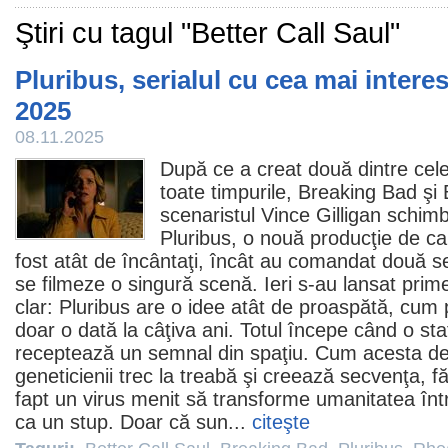
Ştiri cu tagul "Better Call Saul"
Pluribus, serialul cu cea mai inter
2025
08.11.2025
După ce a creat două dintre cele
toate timpurile,
Breaking Bad
şi
scenaristul
Vince Gilligan
schimbă
Pluribus
, o nouă producţie de ca
fost atât de încântaţi, încât au comandat două s
se filmeze o singură scenă. Ieri s-au lansat prim
clar: Pluribus are o idee atât de proaspătă, cum 
doar o dată la câţiva ani. Totul începe când o sta
receptează un semnal din spaţiu. Cum acesta d
geneticienii trec la treabă şi creează secvenţa, f
fapt un virus menit să transforme umanitatea într
ca un stup. Doar că sun...
citeşte