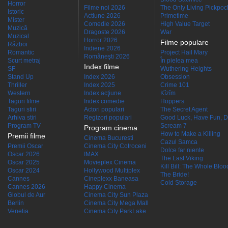
Horror
Filme noi 2026
The Only Living Pickpocke
Istoric
Actiune 2026
Primetime
Mister
Comedie 2026
High Value Target
Muzică
Dragoste 2026
War
Muzical
Horror 2026
Filme populare
Război
Indiene 2026
Romantic
Project Hail Mary
Româneşti 2026
Scurt metraj
În pielea mea
Index filme
SF
Wuthering Heights
Stand Up
Index 2026
Obsession
Thriller
Index 2025
Crime 101
Western
Index acţiune
Kîzîm
Taguri filme
Index comedie
Hoppers
Taguri stiri
Actori populari
The Secret Agent
Arhiva stiri
Regizori populari
Good Luck, Have Fun, D
Program TV
Scream 7
Program cinema
How to Make a Killing
Premii filme
Cinema Bucuresti
Cazul Samca
Premii Oscar
Cinema City Cotroceni
Dolce far niente
Oscar 2026
IMAX
The Last Viking
Oscar 2025
Movieplex Cinema
Kill Bill: The Whole Blood
Oscar 2024
Hollywood Multiplex
The Bride!
Cannes
Cineplexx Baneasa
Cold Storage
Cannes 2026
Happy Cinema
Globul de Aur
Cinema City Sun Plaza
Berlin
Cinema City Mega Mall
Venetia
Cinema City ParkLake