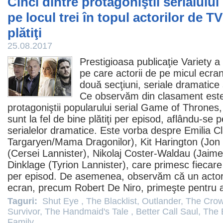
Cinci dintre protagoniştii serialul
pe locul trei în topul actorilor de T
plătiţi
25.08.2017
Prestigioasa publicaţie Variety a p
pe care actorii de pe micul ecran
două secţiuni, seriale dramatice 
Ce observăm din clasament este 
protagoniştii popularului serial
Game of Thrones
sunt la fel de bine plătiţi per episod, aflându-se pe
serialelor dramatice. Este vorba despre
Emilia C
Targaryen/Mama Dragonilor),
Kit Harington
(Jon
(Cersei Lannister), Nikolaj Coster-Waldau (Jaime
Dinklage (Tyrion Lannister), care primesc fiecare
per episod. De asemenea, observăm că un actor 
ecran, precum
Robert De Niro
, primeşte pentru a
Taguri:
Shut Eye
,
The Blacklist
,
Outlander
,
The Cro
Survivor
,
The Handmaid's Tale
,
Better Call Saul
,
The 
Family