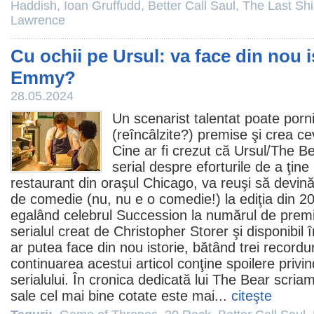
Haddish
,
Ioan Gruffudd
,
Better Call Saul
,
The Last Sh
Lawrence
Cu ochii pe Ursul: va face din nou i
Emmy?
28.05.2024
Un scenarist talentat poate porn
(reîncâlzite?) premise şi crea ce
Cine ar fi crezut că Ursul/
The Be
serial despre eforturile de a ţine
restaurant din oraşul Chicago, va reuşi să devină
de
comedie
(nu, nu e o comedie!) la ediţia din 
egalând celebrul
Succession
la numărul de
premi
serialul creat de Christopher Storer şi disponibi
ar putea face din nou istorie, bătând trei recordu
continuarea acestui articol conţine spoilere privin
serialului. În cronica dedicată lui The Bear scria
sale cel mai bine cotate este mai...
citeşte