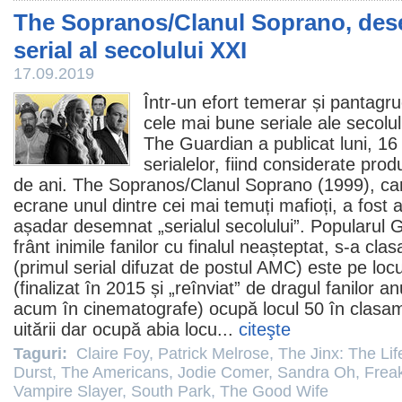
The Sopranos/Clanul Soprano, des
serial al secolului XXI
17.09.2019
Într-un efort temerar și pantagrue
cele mai bune seriale ale secolul
The Guardian a publicat luni, 16
serialelor, fiind considerate produ
de ani. The Sopranos/
Clanul Soprano
(1999), ca
ecrane unul dintre cei mai temuți mafioți, a fost a
așadar desemnat „serialul secolului”. Popularul
G
frânt inimile fanilor cu finalul neașteptat, s-a clas
(primul serial difuzat de postul AMC) este pe loc
(finalizat în 2015 și „reînviat” de dragul fanilor a
acum în
cinematografe
) ocupă locul 50 în clasa
uitării dar ocupă abia locu...
citeşte
Taguri:
Claire Foy
,
Patrick Melrose
,
The Jinx: The Li
Durst
,
The Americans
,
Jodie Comer
,
Sandra Oh
,
Frea
Vampire Slayer
,
South Park
,
The Good Wife