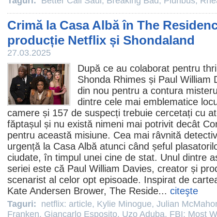
Taguri:
Better Call Saul
,
Breaking Bad
,
Pluribus
,
Rhe
Crimă la Casa Albă în The Residen
producție Netflix și Shondaland
27.03.2025
După ce au colaborat pentru thril
Shonda Rhimes și Paul William D
din nou pentru a contura misteru
dintre cele mai emblematice loc
camere și 157 de suspecți trebuie cercetați cu a
făptașul și nu există nimeni mai potrivit decât Co
pentru această misiune. Cea mai râvnită detect
urgență la Casa Albă atunci când șeful plasatori
ciudate, în timpul unei cine de stat. Unul dintre 
seriei
este că Paul William Davies, creator și pro
scenarist al celor opt episoade. Inspirat de cartea
Kate Andersen Brower,
The Reside
...
citeşte
Taguri:
netflix: article
,
Kylie Minogue
,
Julian McMaho
Franken
,
Giancarlo Esposito
,
Uzo Aduba
,
FBI: Most 