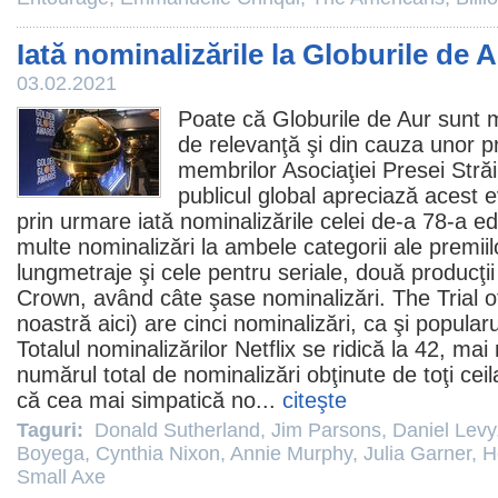
Iată nominalizările la Globurile de 
03.02.2021
Poate că Globurile de Aur sunt mu
de relevanţă şi din cauza unor p
membrilor Asociaţiei Presei Stră
publicul global apreciază acest 
prin urmare iată nominalizările celei de-a 78-a edi
multe nominalizări la ambele categorii ale premiil
lungmetraje şi cele pentru seriale, două producţii
Crown
, având câte şase nominalizări.
The Trial 
noastră
aici
) are cinci nominalizări, ca şi popularu
Totalul nominalizărilor Netflix se ridică la 42, ma
numărul total de nominalizări obţinute de toţi ceilal
că cea mai simpatică no...
citeşte
Taguri:
Donald Sutherland
,
Jim Parsons
,
Daniel Levy
Boyega
,
Cynthia Nixon
,
Annie Murphy
,
Julia Garner
,
H
Small Axe