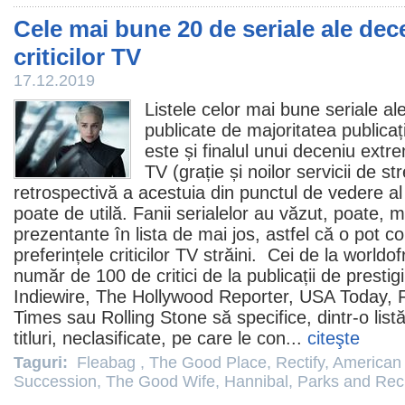
Cele mai bune 20 de seriale ale dece
criticilor TV
17.12.2019
Listele celor mai bune seriale al
publicate de majoritatea publicați
este și finalul unui deceniu extre
TV (grație și noilor servicii de s
retrospectivă a acestuia din punctul de vedere al 
poate de utilă. Fanii serialelor au văzut, poate, ma
prezentante în lista de mai jos, astfel că o pot 
preferințele criticilor TV străini. Cei de la world
număr de 100 de critici de la publicații de presti
Indiewire, The Hollywood Reporter, USA Today,
Times sau Rolling Stone să specifice, dintr-o list
titluri, neclasificate, pe care le con...
citeşte
Taguri:
Fleabag
,
The Good Place
,
Rectify
,
American 
Succession
,
The Good Wife
,
Hannibal
,
Parks and Rec