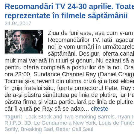
Recomandări TV 24-30 aprilie. Toat
reprezentate în filmele săptămânii
24.04.2017
Ziua de luni este, așa cum v-am 
Recomandărilor TV. Iată, așadar
noi le vom urmări în următoarele
săptămâni. Desigur, oferta canal
mult mai variată în titluri și genuri. Nu ezitați să
pentru oferta completă a posturilor de la noi. D
ora 23:00, Sundance Channel Ray (Daniel Craig) 
Tocmai și-a revenit din ultima criză și a fost elibe
în grija fratelui său, foarte protectorul Pete. Ray
de a-și păstra sănătatea pe linia de plutire, iar 
păstra firma și viața particulară pe linia de plutir
cât îl ajută pe Ray să se adap...
citeşte
Taguri:
Lock Stock and Two Smoking Barrels
,
Ryan 
R.I.P.D. 3D
,
Le Gendarme a New York
,
Louis de Funè
Softly
,
Breaking Bad
,
Better Call Saul