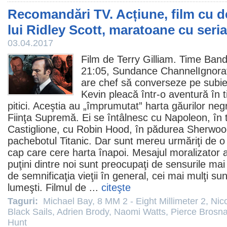
Recomandări TV. Acțiune, film cu d
lui Ridley Scott, maratoane cu seria
03.04.2017
Film
de
Terry Gilliam
.
Time Band
21:05, Sundance ChannelIgnorat 
are chef să converseze pe subiect
Kevin pleacă într-o aventură în
pitici. Aceştia au „împrumutat” harta găurilor neg
Fiinţa Supremă. Ei se întâlnesc cu Napoleon, în t
Castiglione, cu Robin Hood, în pădurea Sherwood
pachebotul Titanic. Dar sunt mereu urmăriţi de o
cap care cere harta înapoi. Mesajul moralizator a
puţini dintre noi sunt preocupaţi de sensurile mai î
de semnificaţia vieţii în general, cei mai mulţi sun
lumeşti.
Filmul
de ...
citeşte
Taguri:
Michael Bay
,
8 MM 2 - Eight Millimeter 2
,
Nic
Black Sails
,
Adrien Brody
,
Naomi Watts
,
Pierce Brosn
Hunt