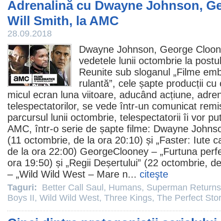
Adrenalină cu Dwayne Johnson, Ge
Will Smith, la AMC
28.09.2018
Dwayne Johnson
,
George Cloo
vedetele lunii octombrie la postu
Reunite sub sloganul „
Filme
embl
rulantă”, cele șapte producții cu c
micul ecran luna viitoare, aducând acțiune, adren
telespectatorilor, se vede într-un comunicat rem
parcursul lunii octombrie, telespectatorii îi vor pu
AMC, într-o serie de șapte
filme
: Dwayne Johnso
(11 octombrie, de la ora 20:10) și „
Faster: Iute c
de la ora 22:00) GeorgeClooney – „
Furtuna perf
ora 19:50) și „
Regii Deșertului
” (22 octombrie, de
– „
Wild Wild West
– Mare n...
citeşte
Taguri:
Better Call Saul
,
Humans
,
Superman Returns
Boys II
,
Wild Wild West
,
Three Kings
,
The Perfect Sto