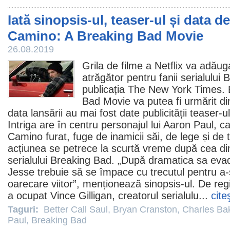
Iată sinopsis-ul, teaser-ul și data de
Camino: A Breaking Bad Movie
26.08.2019
Grila de
filme
a Netflix va adăuga
atrăgător pentru fanii serialului
B
publicația The New York Times. 
Bad Movie va putea fi urmărit di
data lansării au mai fost date publicității teaser-ul 
Intriga are în centru personajul lui
Aaron Paul
, c
Camino furat, fuge de inamicii săi, de lege și de 
acțiunea se petrece la scurtă vreme după cea din
serialului Breaking Bad. „După dramatica sa evad
Jesse trebuie să se împace cu trecutul pentru a-
oarecare viitor”, menționează sinopsis-ul. De regia
a ocupat
Vince Gilligan
, creatorul serialulu...
cite
Taguri:
Better Call Saul
,
Bryan Cranston
,
Charles Ba
Paul
,
Breaking Bad