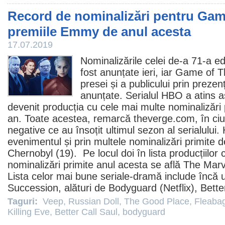
Record de nominalizări pentru Gam
premiile Emmy de anul acesta
17.07.2019
Nominalizările celei de-a 71-a ed
fost anunțate ieri, iar
Game of T
presei și a publicului prin prezenț
anunțate. Serialul HBO a atins a
devenit producția cu cele mai multe nominalizări 
an. Toate acestea, remarcă theverge.com, în ciu
negative ce au însoțit ultimul sezon al serialulu
evenimentul și prin multele nominalizări primite d
Chernobyl
(19). Pe locul doi în lista producțiilor
nominalizări primite anul acesta se află
The Marv
Lista celor mai bune seriale-dramă include încă 
Succession, alături de
Bodyguard
(Netflix),
Bette
Taguri:
Veep
,
Russian Doll
,
The Good Place
,
Fleaba
Killing Eve
,
Better Call Saul
,
bodyguard