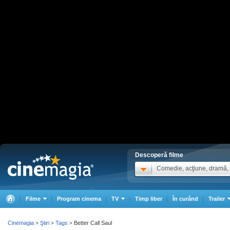
Descoperă filme
Comedie, acţiune, dramă, .
Filme
Program cinema
TV
Timp liber
În curând
Trailer
Cinemagia
Ştiri
Tags
Better Call Saul
>
>
>