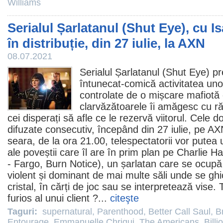
Williams
Serialul Șarlatanul (Shut Eye), cu Is
în distribuție, din 27 iulie, la AXN
08.07.2021
Serialul
Șarlatanul
(Shut Eye) pre
întunecat-comică activitatea un
controlate de o mișcare mafiotă
clarvăzătoarele îi amăgesc cu r
cei disperați să afle ce le rezervă viitorul. Cele 
difuzate consecutiv, începând din 27 iulie, pe AXN
seara, de la ora 21.00, telespectatorii vor putea 
ale poveștii care îl are în prim plan pe Charlie Ha
-
Fargo
,
Burn Notice
), un șarlatan care se ocupă
violent și dominant de mai multe săli unde se ghi
cristal, în cărți de joc sau se interpretează vise. 
furios al unui client ?...
citeşte
Taguri:
supernatural
,
Parenthood
,
Better Call Saul
,
B
Entourage
,
Emmanuelle Chriqui
,
The Americans
,
Billi