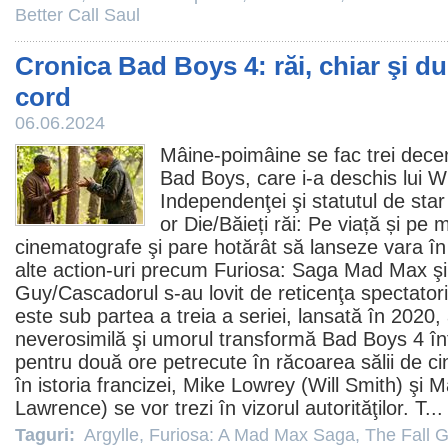
Better Call Saul
Cronica Bad Boys 4: răi, chiar şi d
cord
06.06.2024
Mâine-poimâine se fac trei deceni
Bad Boys, care i-a deschis lui
Wi
Independenţei şi statutul de sta
or Die/
Băieți răi: Pe viață și pe 
cinematografe
şi pare hotărât să lanseze vara î
alte action-uri precum
Furiosa: Saga Mad Max
ş
Guy
/Cascadorul s-au lovit de reticenţa spectator
este sub partea a treia a seriei, lansată în 2020,
neverosimilă şi umorul transformă Bad Boys 4 înt
pentru două ore petrecute în răcoarea sălii de
c
în istoria francizei, Mike Lowrey (Will Smith) şi 
Lawrence
) se vor trezi în vizorul autorităţilor. T..
Taguri:
Argylle
,
Furiosa: A Mad Max Saga
,
The Fall 