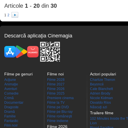
Articole
1
-
20
din
30
1
2
Descarcă aplicaţia Cinemagia
Filme pe genuri
Filme noi
Actori populari
Acţiune
Filme 2028
Charlize Theron
Animaţie
Filme 2027
Beyoncé
Aventuri
Filme 2026
Cate Blanchett
Comedie
Filme 2025
Adrien Brody
Crimă
Premiere cinema
Nicole Kidman
Documentar
Filme la TV
Osvaldo Ríos
Dragoste
Filme pe DVD
Născuţi azi
Dramă
Filme pe Blu-ray
Trailere filme
Familie
Filme româneşti
102 Minutes Inside the 
Fantastic
Filme indiene
Lion
Film noir
Filme 2026
Blood Sacrifice