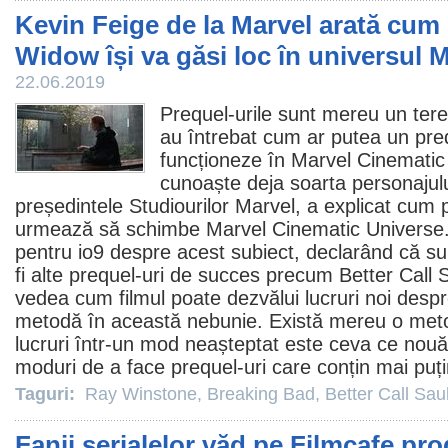
Kevin Feige de la Marvel arată cum
Widow își va găsi loc în universul
22.06.2019
Prequel-urile sunt mereu un teren
au întrebat cum ar putea un pr
funcționeze în Marvel Cinematic
cunoaște deja soarta personajulu
președintele Studiourilor Marvel, a explicat cum
urmează să schimbe Marvel Cinematic Universe. 
pentru io9 despre acest subiect, declarând că sur
fi alte prequel-uri de succes precum
Better Call 
vedea cum
filmul
poate dezvălui lucruri noi desp
metodă în această nebunie. Există mereu o meto
lucruri într-un mod neașteptat este ceva ce nouă
moduri de a face prequel-uri care conțin mai puți
Taguri:
Ray Winstone
,
Breaking Bad
,
Better Call Sau
Fanii serialelor văd pe Filmcafe prod