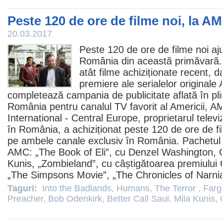
Peste 120 de ore de filme noi, la A
20.03.2017
Peste 120 de ore de
filme
noi aj
România din această primăvară. 
atât filme achiziționate recent, da
premiere ale serialelor original
completează campania de publicitate aflată în pl
România pentru canalul TV favorit al Americii,
International - Central Europe, proprietarul telev
în România, a achiziționat peste 120 de ore de
f
pe ambele canale exclusiv în România. Pachetul
AMC: „
The Book of Eli
”, cu
Denzel Washington
,
Kunis
, „
Zombieland
”, cu câștigătoarea premiului
„The Simpsons Movie”, „The Chronicles of Narni
Taguri:
Into the Badlands
,
Humans
,
The Terror
,
Farg
Preacher
,
Bob Odenkirk
,
Better Call Saul
,
Mila Kunis
,