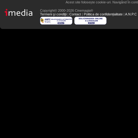
Acest site folosește cookie-uri. Navigând în conti
Copyright© 2000-2026 Cinemagia®
Termeni şi condiţii
|
Contact
|
Politica de confidențialitate
|
A.N.P.C