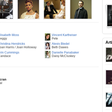
lisabeth Moss
Vincent Kartheiser
eggy
Pete
Art
hristina Hendricks
Alexis Bledel
oan Harris / Joan Holloway
Beth Dawes
rin Cummings
Danielle Panabaker
Candace
Daisy McCluskey
Ecran
al