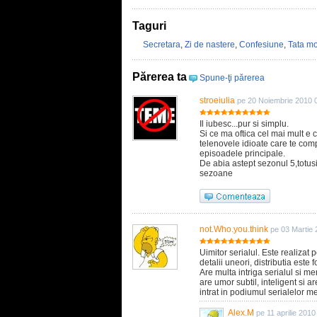
Taguri
Secretara
,
Zi de nastere
,
Confesiune
,
Tata mo
Părerea ta
Spune-ţi părerea
stroeiulia
pe 20 Noiembrie 2010 
Il iubesc...pur si simplu.
Si ce ma oftica cel mai mult e 
telenovele idioate care te comp
episoadele principale.
De abia astept sezonul 5,totusi
sezoane
not.Who.you.think
pe 03 Martie
Uimitor serialul. Este realizat p
detalii uneori, distributia este
Are multa intriga serialul si m
are umor subtil, inteligent si a
intrat in podiumul serialelor me
Alex.M
pe 11 aprilie 2010