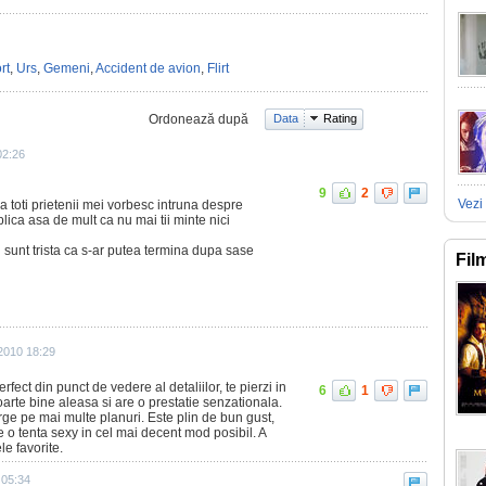
rt
,
Urs
,
Gemeni
,
Accident de avion
,
Flirt
Ordonează după
Data
Rating
02:26
9
2
Vezi 
ca toti prietenii mei vorbesc intruna despre
lica asa de mult ca nu mai tii minte nici
 sunt trista ca s-ar putea termina dupa sase
Fil
 2010 18:29
erfect din punct de vedere al detaliilor, te pierzi in
6
1
 foarte bine aleasa si are o prestatie senzationala.
erge pe mai multe planuri. Este plin de bun gust,
re o tenta sexy in cel mai decent mod posibil. A
le favorite.
 05:34