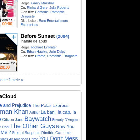
Regia:
Garry Marshall
Cu:
Richard Gere
,
Julia Roberts
Gen film:
Comedie
,
Romantic
,
Dragoste
Antena 1
Distribuitor:
Euro Entertainment
00:00
Enterprises
Before Sunset
(2004)
Înainte de apus
Regia:
Richard Linklater
Cu:
Ethan Hawke
,
Julie Delpy
Gen film:
Dramă
,
Romantic
,
Dragoste
Warner TV
20:30
toate filmele »
eCloud
e and Prejudice
The Polar Express
lman Khan
La bani, la cap, la
Arthur
Baywatch
e
Citizen Jane
Beverly D'Angelo
The Other Guys
Now You
d Doni
 Me 2
Sexual Suspects
Dimitrie Cantemir
You Don't Mess
Dallas
An American Crime