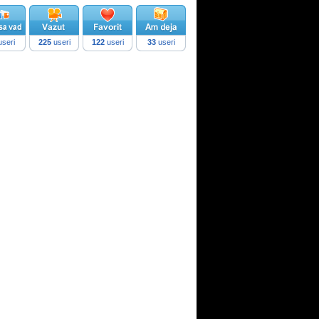
seri
225
useri
122
useri
33
useri