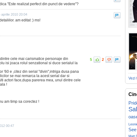
dica "Este realizat perfect din punct de vedere"?
 aprilie 2010 20:04
etaliilor. am editat :) ms!
 dintre cele mai carismatice personaje din
5
2
lu isi joaca rolul senzational si duce serialul la
or '60 e ,citez din serial "divin",intriga dusa pana
licilor se mai remarca la acest serial dar si
Vezi 
alti actori face,dupa parerea mea, unul dintre cele
ala !
Cin
nu am timp sa corectez !
Prid
Sa
oas
Leoni
2012 00:47
See
Matt 