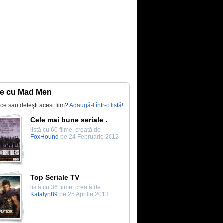
te cu Mad Men
lace sau deteşti acest film?
Adaugă-l într-o listă!
Cele mai bune seriale .
listă cu 60 filme, creată de
FoxHound
pe 24 Februarie 2012
Top Seriale TV
listă cu 36 filme, creată de
Katalyn89
pe 25 Aprilie 2013