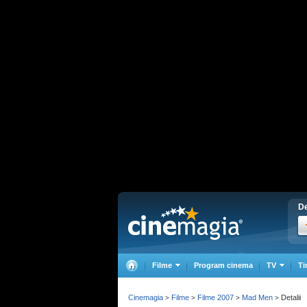
De
Filme
Program cinema
TV
Ti
Cinemagia
Filme
Filme 2007
Mad Men
Detalii
>
>
>
>