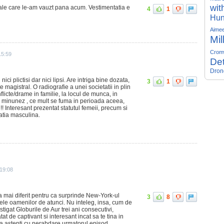
wit
ale care le-am vauzt pana acum. Vestimentatia e
4
1
Hun
Aime
Mil
Crom
15:59
Det
Dron
nici plictisi dar nici lipsi. Are intriga bine dozata,
3
1
e magistral. O radiografie a unei societatii in plin
flicte/drame in familie, la locul de munca, in
ma minunez , ce mult se fuma in perioada aceea,
 !! Interesant prezentat statutul femeii, precum si
atia masculina.
 19:08
a mai diferit pentru ca surprinde New-York-ul
3
8
esele oamenilor de atunci. Nu inteleg, insa, cum de
tigat Globurile de Aur trei ani consecutivi,
at de captivant si interesant incat sa te tina in
a sa astepti cu nerabdare urmatorul episod.