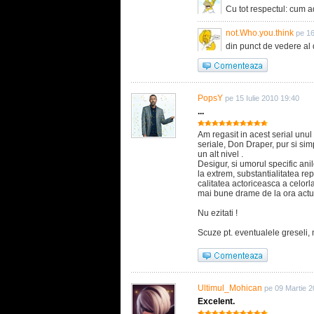
Cu tot respectul: cum a
not.Who.you.think
pe 16
din punct de vedere al d
PopsY
pe 15 Iulie 2010 19:40
...
Am regasit in acest serial unul
seriale, Don Draper, pur si simp
un alt nivel .
Desigur, si umorul specific anil
la extrem, substantialitatea rep
calitatea actoriceasca a celorl
mai bune drame de la ora actu
Nu ezitati !
Scuze pt. eventualele greseli, 
Ultimul_Mohican
pe 09 Martie 
Excelent.