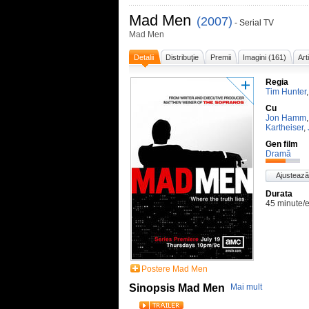
Mad Men
(2007)
- Serial TV
Mad Men
Detalii
Distribuţie
Premii
Imagini (161)
Art
Regia
Tim Hunter
Cu
Jon Hamm
Kartheiser
,
Gen film
Dramă
Ajustează
Durata
45 minute/
Postere Mad Men
Sinopsis Mad Men
Mai mult