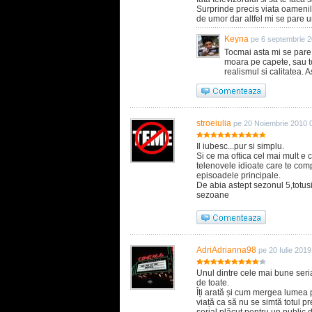
Surprinde precis viata oamenilo
de umor dar altfel mi se pare un
Keyna
pe 6 septembrie 
Tocmai asta mi se pare 
moara pe capete, sau to
realismul si calitatea.
stroeiulia
pe 20 Noiembrie 2010 
Il iubesc...pur si simplu.
Si ce ma oftica cel mai mult e 
telenovele idioate care te comp
episoadele principale.
De abia astept sezonul 5,totusi
sezoane
AdriAdrianna98
pe 20 Iulie 201
Unul dintre cele mai bune seri
de toate.
Îți arată și cum mergea lumea p
viață ca să nu se simtă totul p