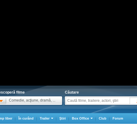
scoperă filme
Căutare
Comedie, acţiune, dramă, ...
mp liber
În curând
Trailer
Ştiri
Box Office
Club
Forum