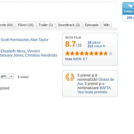
239
u
icole (64)
Păreri (18)
Trailer (1)
Soundtrack (2)
Episoade
Wiki
NOTA FILM
,
Scott Hornbacher
,
Alan Taylor
8.7
18
păreri
/
10
213
voturi
,
Elisabeth Moss
,
Vincent
January Jones
,
Christina Hendricks
Nota
IMDB: 8.7
5 premii şi 8
 gen
9 voturi
nominalizări
Globul de
Aur
, 3 premii şi o
nominalizare
BAFTA
episod
Vezi toate premiile