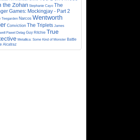
h the Zohan
The
Stephanie Cayo
ger Games: Mockingjay - Part 2
Wentworth
Narcos
e Teegarden
ler
The Triplets
Conviction
James
True
Guy Ritchie
well
Pawel Delag
ective
Metallica: Some Kind of Monster
Battle
e
Alcatraz