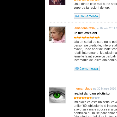
Unul dintre cele mai bune seri
superba iar actorii de top.
lamationairetia
pe 16 Iulie 2011 
un film excelent
Iata un serial de care nu te poti 
personaje credibile, interpretat
avant , unde apar de toate: con
relatii interumane. Ma uit si 
femeile la intrecere cu barbatii
incercarile de iesire din domin
memarrytube
pe 30 Martie 2010
realist dar cam plictisitor
Imi place ca este un serial cev
anilor '60, obiceiurile si inter
a avut asa mare succes si a cas
pentru ca nu mi se pare chiar at
fata televizorului si sa te fac