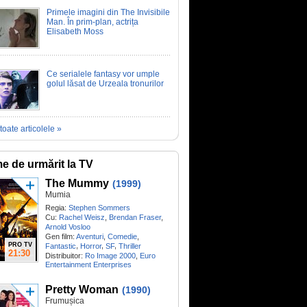
Primele imagini din The Invisibile
Man. În prim-plan, actrița
Elisabeth Moss
Ce serialele fantasy vor umple
golul lăsat de Urzeala tronurilor
toate articolele »
me de urmărit la TV
The Mummy
(1999)
Mumia
Regia:
Stephen Sommers
Cu:
Rachel Weisz
,
Brendan Fraser
,
Arnold Vosloo
Gen film:
Aventuri
,
Comedie
,
PRO TV
,
,
,
Fantastic
Horror
SF
Thriller
21:30
Distribuitor:
Ro Image 2000
,
Euro
Entertainment Enterprises
Pretty Woman
(1990)
Frumușica