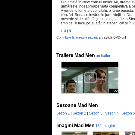
Proiectată în New York-ul anilor '60, drama 
urmărește îndeaproape viața competitivă a bă
Avenue, o lume a publicității, o lume egoistă, 
vânzări. Seria se învârte în jurul vieții lui Do
meserie și de altfel în jurul colegilor de la S
timp ce își face jocul, atât în afaceri, cât și în
citeşte
Contribuie la această pagină
şi câştigă DVD-uri!
Trailere Mad Men
un trailer
02:22
Sezoane Mad Men
Sezon 1
|
Sezon 2
|
Sezon 3
|
Sezon 4
|
Sezon 5
Imagini Mad Men
161 imagini