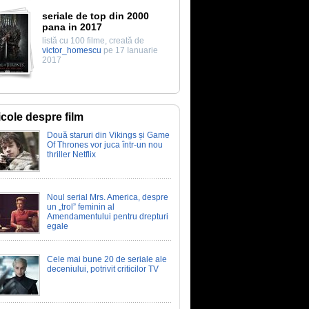
seriale de top din 2000
pana in 2017
listă cu 100 filme, creată de
victor_homescu
pe 17 Ianuarie
2017
icole despre film
Două staruri din Vikings și Game
Of Thrones vor juca într-un nou
thriller Netflix
Noul serial Mrs. America, despre
un „trol” feminin al
Amendamentului pentru drepturi
egale
Cele mai bune 20 de seriale ale
deceniului, potrivit criticilor TV