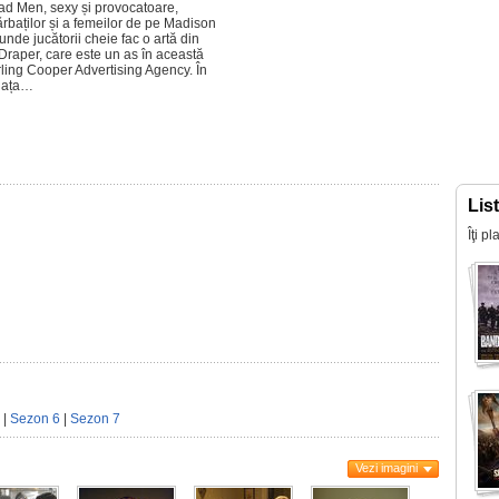
Mad Men, sexy și provocatoare,
rbaților și a femeilor de pe Madison
unde jucătorii cheie fac o artă din
n Draper, care este un as în această
terling Cooper Advertising Agency. În
 viața…
Lis
Îţi p
|
Sezon 6
|
Sezon 7
Vezi imagini