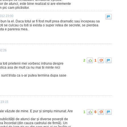
r de atunci, este bine realizat si are elemente
 pic cam plictisitor.
2012 23:00
bun la el. Daca totul ar fi fost mult prea dramatic sau incepeau sa
ti se culcau cu toti si exista o super retea de secrete, se pierdea
 Asta e parerea mea.
02:26
2
1
ca toti prietenii mei vorbesc intruna despre
lica asa de mult ca nu mai tii minte nici
 sunt trista ca s-ar putea termina dupa sase
9 23:15
ale văzute de mine. E pur și simplu minunat. Are
1
0
ublicității de atunci dar și diverse povești de
rea încordat (din cauza cadrului de firmă). Un