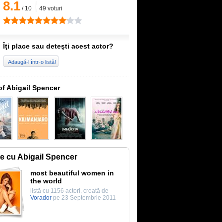
8.1
/
10
49
voturi
Îţi place sau deteşti acest actor?
Adaugă-l într-o listă!
of Abigail Spencer
te cu Abigail Spencer
most beautiful women in
the world
listă cu 1156 actori, creată de
Vorador
pe 23 Septembrie 2011