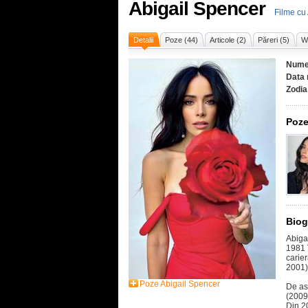
Abigail Spencer
Filme cu
Detalii
Poze (44)
Articole (2)
Păreri (5)
Wi
Nume
Data 
Zodia
Poze
Biog
Abiga
1981 î
carie
2001),
Poze Abigail Spencer
De as
(2009
Din 2