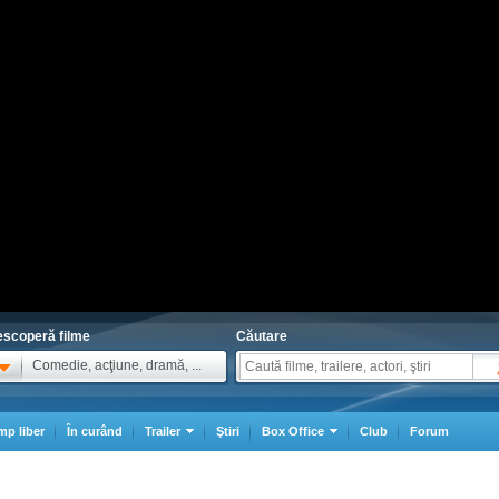
scoperă filme
Căutare
Comedie, acţiune, dramă, ...
mp liber
În curând
Trailer
Ştiri
Box Office
Club
Forum