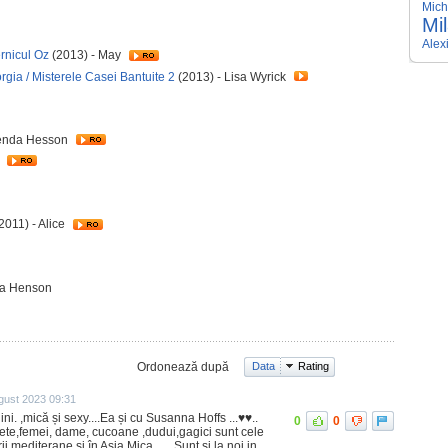
Mich
Mi
Alex
rnicul Oz
(2013) - May
rgia / Misterele Casei Bantuite 2
(2013) - Lisa Wyrick
renda Hesson
e
2011) - Alice
la Henson
Ordonează după
Data
Rating
gust 2023 09:31
i. ,mică și sexy....Ea și cu Susanna Hoffs ...♥️♥️..
0
0
ete,femei, dame, cucoane ,dudui,gagici sunt cele
ii mediterane și în Asia Mica.......Sunt și la noi in