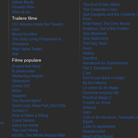
Adrien Brody
The End of Oak Street
Osvaldo Ríos
The Carpenter's Son
Născuţi azi
Gail Daughtry and the Celebrity 
Trailere filme
Pass
PAW Patrol: The Dino Movie
102 Minutes Inside the Towers
Insidious: Out of the Further
Lion
Spa Weekend
Blood Sacrifice
One Night Only
The Only Living Pickpocket in...
The Dog Stars
Primetime
Fuori
High Value Target
Mutiny
War
Sacrifice
Filme populare
Handbook for Superheroes
Project Hail Mary
Fall 2: Deadpoint
În pielea mea
Cars
Wuthering Heights
Don't Look Back in Anger
Obsession
By Any Means
Crime 101
Le crime du 3e étage
Kîzîm
Dosarele orașului alb
Hoppers
Practical Magic 2
The Secret Agent
Coyote vs. Acme
Good Luck, Have Fun, Don't Die
Iertarea
Scream 7
Värn
How to Make a Killing
Cats in the Museum: Treasures o
Cazul Samca
Egypt
eni
Dolce far niente
3 zile în septembrie
The Last Viking
Resident Evil
Kill Bill: The Whole Bloody Affair
Heart of the Beast