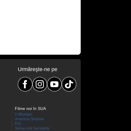
Urmăreşte-ne pe
Filme noi în SUA
Cliffhanger
American Summer
P31
Sense and Sensibility