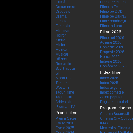
Crimă
Premiere cinema
Documentar
Filme la TV
Dragoste
Filme pe DVD
Dramă
Filme pe Blu-ray
Familie
Filme româneşti
Fantastic
Filme indiene
Film noir
Filme 2026
Horror
Filme noi 2026
Istoric
Actiune 2026
Mister
Comedie 2026
Muzică
Dragoste 2026
Muzical
Horror 2026
Război
Indiene 2026
Romantic
Româneşti 2026
Scurt metraj
Index filme
SF
Stand Up
Index 2026
Thriller
Index 2025
Western
Index acţiune
Taguri filme
Index comedie
Taguri stiri
Actori populari
Arhiva stiri
Regizori populari
Program TV
Program cinema
Premii filme
Cinema Bucuresti
Premii Oscar
Cinema City Cotroc
Oscar 2026
IMAX
Oscar 2025
Movieplex Cinema
Oscar 2024
Hollywood Multiplex