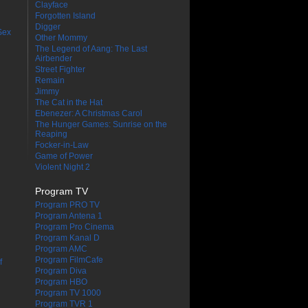
Clayface
Forgotten Island
Digger
Sex
Other Mommy
The Legend of Aang: The Last
Airbender
Street Fighter
Remain
Jimmy
The Cat in the Hat
Ebenezer: A Christmas Carol
The Hunger Games: Sunrise on the
Reaping
Focker-in-Law
Game of Power
Violent Night 2
Program TV
Program PRO TV
Program Antena 1
Program Pro Cinema
Program Kanal D
Program AMC
Program FilmCafe
f
Program Diva
Program HBO
Program TV 1000
Program TVR 1