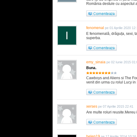
România destule cu aspectul acea
fenomenal
pe 01 Aprilie 2020 12:
E fenomenală, drăguța, sexi, tal
superba.
emy_sinaia
pe 02 Iunie 2015 01:
Buna.
Cawboys and Aliens si The Forg
venit din urma cu rolul Lucy in
xerses
pe 07 Aprilie 2015 22:41
Are multe roluri reusite.Mereu 
helen19
pe 17 Aprilie 2014 10:16