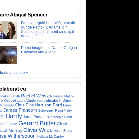
pre Abigail Spencer
Familia regală britanică, atacată
dur de Patrick J. Adams, din
Suits: este „în faliment cu simțul
decenței”
Prima imagine cu Daniel Craig în
Cowboys and Aliens
toate articolele »
olaborat cu
Rachel Weisz
Pinkett Smith
Natassia Malthe
lle Kebbel
Elisabeth Shue
Laura Vandervoort
Chris Pine
Harrison Ford
Ventimiglia
Emilie
James Franco
up
Til Schweiger
Rami Malek
m Hardy
Jared Padalecki
Sherilyn Fenn
Gerard Butler
Chad
ria Justice
Olivia Wilde
hael Murray
Adam Brody
se Witherspoon
Melissa McCarthy