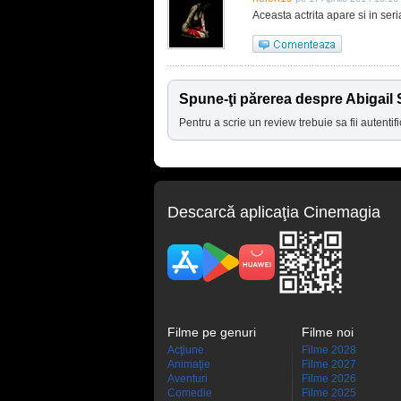
Aceasta actrita apare si in seria
Spune-ţi părerea despre Abigail
Pentru a scrie un review trebuie sa fii autentifi
Descarcă aplicaţia Cinemagia
Filme pe genuri
Filme noi
Acţiune
Filme 2028
Animaţie
Filme 2027
Aventuri
Filme 2026
Comedie
Filme 2025