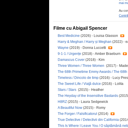
mai mu
Au con
Contri
Filme cu Abigail Spencer
Best Medicine
(2026) - Louisa Glasson
Harry & Meghan / Harry și Meghan
(2022) - e
Wayne
(2019) - Donna Luccetti
9-1-1 / Urgențe
(2018) - Amber Braeburn
Damascus Cover
(2018) - Kim
Three Women / Three Women
(2017) - Made
The 68th Primetime Emmy Awards / The 68t
Timeless / Dincolo de timp
(2016) - Lucy Pre
The Sweet Life / Viaţă dulce
(2016) - Lolita
Stars / Stars
(2015) - Heather
The Heyday of the Insensitive Bastards
(2015)
H8RZ
(2015) - Laura Sedgewick
A Beautiful Now
(2015) - Romy
The Forger / Falsificatorul
(2014)
True Detective / Detectivii din California
(2014
This Is Where I Leave You / O săptămână ne