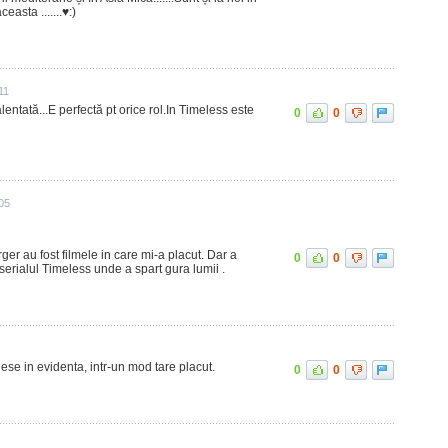
sta .......♥️:)
11
entată...E perfectă pt orice rol.In Timeless este
0
0
05
er au fost filmele in care mi-a placut. Dar a
0
0
 serialul Timeless unde a spart gura lumii .
iese in evidenta, intr-un mod tare placut.
0
0