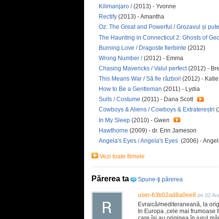
Kilimanjaro /
(2013) - Yvonne
Rectify
(2013) - Amantha
Oz: The Great and Powerful / Grozavul și pute
The Haunting in Connecticut 2: Ghosts of Geo
Burning Love / Dragoste fierbinte
(2012)
Wrong Number /
(2012) - Emma
Chasing Mavericks / Valul perfect
(2012) - B
This Means War / Să fie război!
(2012) - Kati
How to Be a Gentleman
(2011) - Lydia
Suits / Costume
(2011) - Dana Scott
Cowboys & Aliens / Cowboys & Extratereștri
(
In My Sleep
(2010) - Gwen
Hawthorne
(2009) - dr. Erin Jameson
Angela's Eyes / Angela's Eyes
(2006) - Ange
Vezi toate filmele
Părerea ta
Spune-ţi părerea
user-63b02ad8a0ee8
pe 02 Au
Evraică/mediteraneană, la origin
In Europa ,cele mai frumoase f
care își au originea în jurul măr