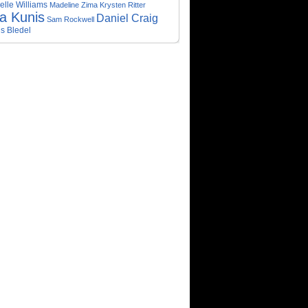
elle Williams
Madeline Zima
Krysten Ritter
la Kunis
Daniel Craig
Sam Rockwell
is Bledel