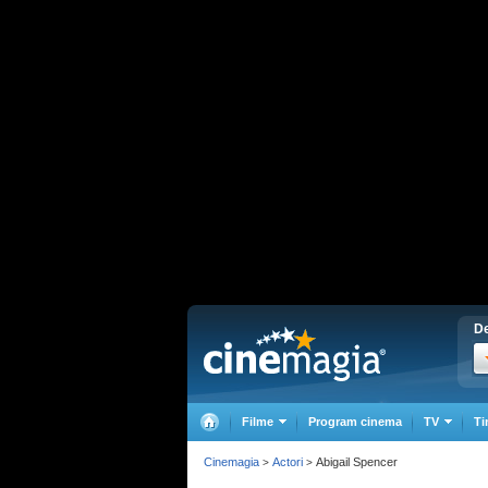
De
Filme
Program cinema
TV
Ti
Cinemagia
Actori
Abigail Spencer
>
>