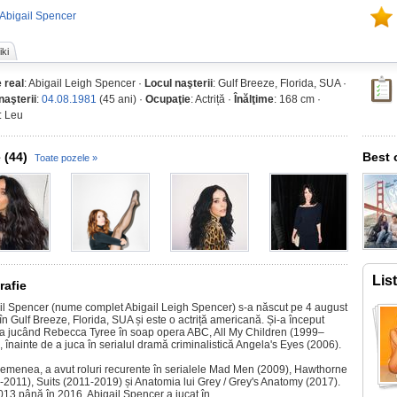
 Abigail Spencer
ki
 real
: Abigail Leigh Spencer ·
Locul naşterii
: Gulf Breeze, Florida, SUA ·
naşterii
:
04.08.1981
(45 ani) ·
Ocupaţie
: Actriță ·
Înălţime
: 168 cm ·
: Leu
 (44)
Best 
Toate pozele »
Lis
rafie
il Spencer (nume complet Abigail Leigh Spencer) s-a născut pe 4 august
n Gulf Breeze, Florida, SUA și este o actriță americană. Și-a început
ra jucând Rebecca Tyree în soap opera ABC, All My Children (1999–
 înainte de a juca în serialul dramă criminalistică Angela's Eyes (2006).
emenea, a avut roluri recurente în serialele Mad Men (2009), Hawthorne
-2011), Suits (2011-2019) și Anatomia lui Grey / Grey's Anatomy (2017).
013 până în 2016, Abigail Spencer a jucat în...