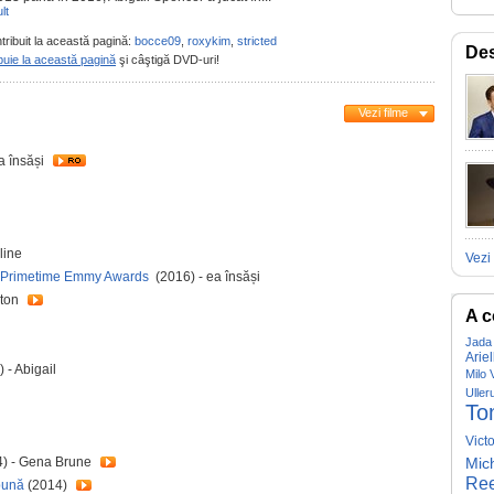
lt
tribuit la această pagină:
bocce09
,
roxykim
,
stricted
Des
buie la această pagină
şi câştigă DVD-uri!
Vezi filme
a însăși
line
Vezi 
h Primetime Emmy Awards
(2016) - ea însăși
ston
A c
Jada 
Arie
 - Abigail
Milo 
Uller
To
Victo
) - Gena Brune
Mic
Ree
bună
(2014)