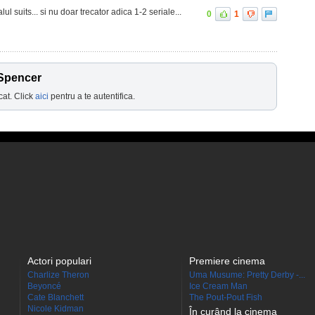
lul suits... si nu doar trecator adica 1-2 seriale...
0
1
 Spencer
cat. Click
aici
pentru a te autentifica.
Actori populari
Premiere cinema
Charlize Theron
Uma Musume: Pretty Derby -...
Beyoncé
Ice Cream Man
Cate Blanchett
The Pout-Pout Fish
Nicole Kidman
În curând la cinema