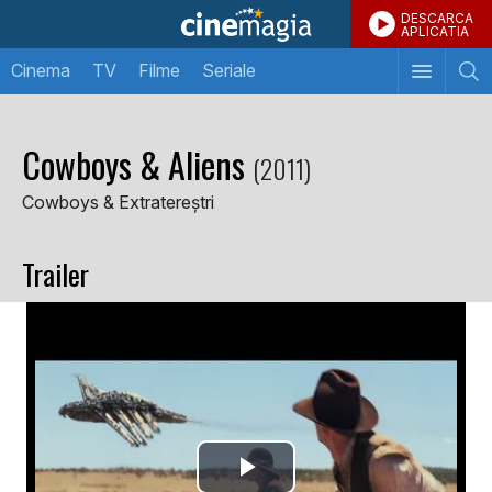
DESCARCA
APLICATIA
Cinema
TV
Filme
Seriale
Cowboys & Aliens
(2011)
Cowboys & Extratereștri
Trailer