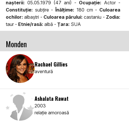
naşterii:
05.05.1979 (47 ani) -
Ocupaţie:
Actor -
Constituţie:
subţire -
Înălţime:
180 cm -
Culoarea
ochilor:
albaştri -
Culoarea părului:
castaniu -
Zodia:
taur -
Etnie/rasă:
albă -
Țara:
SUA
Monden
Rachael Gillies
aventură
Ashalata Rawat
2003
relaţie amoroasă