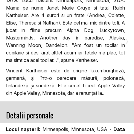
1979. Locul nasterii: Minneapolis, Minnesota, SUA.
Mama pe nume Janet Marie Gruye si tatal Ralph
Kartheiser. Are 4 surori si un frate (Andrea, Colette,
Elise, Theresa si Nathan). Este cel mai mic dintre toti. A
jucat in filme precum Alpha Dog, Luckytown,
Masterminds, Another day in paradise, Alaska,
Wanning Moon, Dandelion. "Am fost un tocilar in
copilarie si desi arat altfel acum iar fetele ma plac, tot
ma simt ca acel tocilar...", spune Kartheiser.
Vincent Kartheiser este de origine luxemburgheză,
germană, și, într-o oarecare măsură, poloneză,
finlandeză și suedeză. El a urmat Liceul Apple Valley
din Apple Valley, Minnesota, dar a renunțat la...
Detalii personale
Locul naşterii:
Minneapolis, Minnesota, USA -
Data