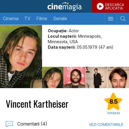
DESCARCA
APLICATIA
Cinema
TV
Filme
Seriale
Ocupație:
Actor
Locul naşterii:
Minneapolis,
Minnesota, USA
Data naşterii:
05.05.1979 (47 ani)
Vincent Kartheiser
8.5
Votează
Comentarii (4)
VEZI COMENTARIILE