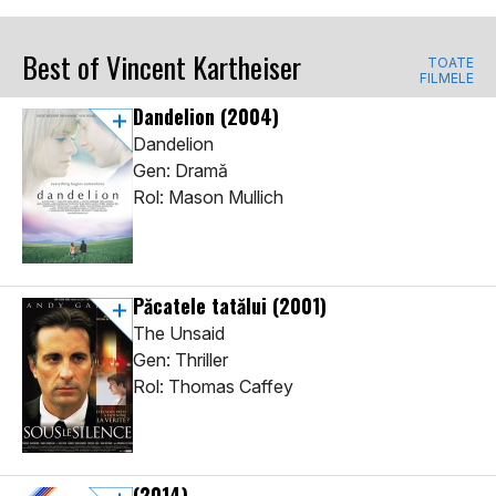
Best of Vincent Kartheiser
TOATE
FILMELE
Dandelion
(2004)
Dandelion
Gen: Dramă
Rol: Mason Mullich
Păcatele tatălui
(2001)
The Unsaid
Gen: Thriller
Rol: Thomas Caffey
(2014)