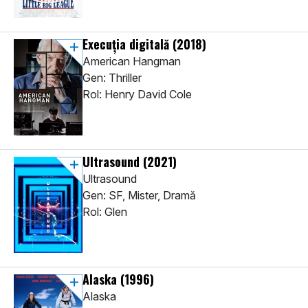
Execuția digitală
(2018)
American Hangman
Gen: Thriller
Rol: Henry David Cole
Ultrasound
(2021)
Ultrasound
Gen: SF, Mister, Dramă
Rol: Glen
Alaska
(1996)
Alaska