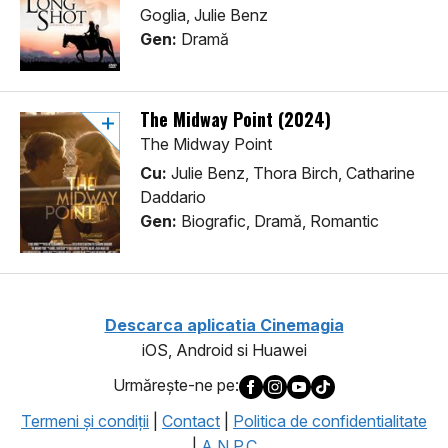
Goglia, Julie Benz
Gen:
Dramă
The Midway Point (2024)
The Midway Point
Cu:
Julie Benz, Thora Birch, Catharine
Daddario
Gen:
Biografic, Dramă, Romantic
Descarca aplicatia Cinemagia
iOS, Android si Huawei
Urmăreşte-ne pe:
Termeni şi condiţii
|
Contact
|
Politica de confidentialitate
|
A.N.P.C