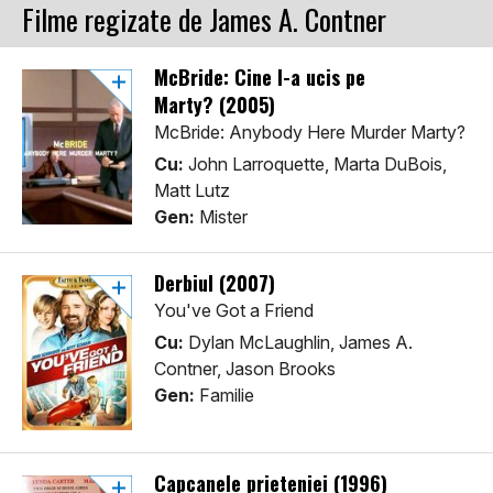
Filme regizate de James A. Contner
McBride: Cine l-a ucis pe
Marty? (2005)
McBride: Anybody Here Murder Marty?
Cu:
John Larroquette, Marta DuBois,
Matt Lutz
Gen:
Mister
Derbiul (2007)
You've Got a Friend
Cu:
Dylan McLaughlin, James A.
Contner, Jason Brooks
Gen:
Familie
Capcanele prieteniei (1996)