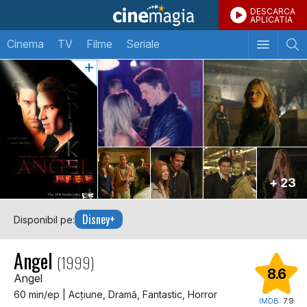
DESCARCA
APLICATIA
Cinema
TV
Filme
Seriale
+ 23
Disney+
Disponibil pe:
Angel
(1999)
8.6
Angel
60 min/ep | Acţiune, Dramă, Fantastic, Horror
IMDB:
7.9