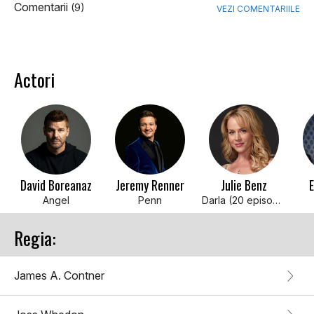
Comentarii
(9)
VEZI COMENTARIILE
Actori
David Boreanaz
Jeremy Renner
Julie Benz
E
Angel
Penn
Darla (20 episodes, 2000-2004)
Regia:
James A. Contner