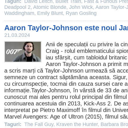
Taguri:
David Leitch
,
Bullet Train
,
Fast & Furious Pr
Deadpool 2
,
Atomic Blonde
,
John Wick
,
Aaron Taylor-
Waddingham
,
Emily Blunt
,
Ryan Gosling
Aaron Taylor-Johnson este noul 
21.03.2024
Anii de speculații cu privire la ci
Craig - rolul emblematicului spi
iau sfârșit, cum tabloidul britan
Aaron Taylor-Johnson
a primit m
a scris marți că Taylor-Johnson urmează să accep
semneze un contract săptămâna aceasta. Sigur, i
cu circumspecție, tocmai din cauza sursei care 
informație.Taylor-Johnson, în vârstă de 33 de ani
cunoscut mai ales pentru rolul principal din
filmul
continuarea acestuia din 2013, Kick-Ass 2. De a
interpretat pe Pietro Maximoff în
filmul
din Univer
Marvel Avengers: Age of Ultron (2015), filmul să
Taguri:
The Fall Guy
,
Kraven the Hunter
,
Barbara Bro