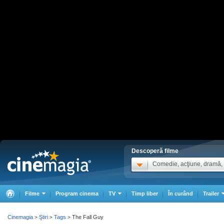
Descoperă filme
Comedie, acţiune, dramă, .
Filme
Program cinema
TV
Timp liber
În curând
Trailer
Cinemagia
Ştiri
Tags
The Fall Guy
>
>
>