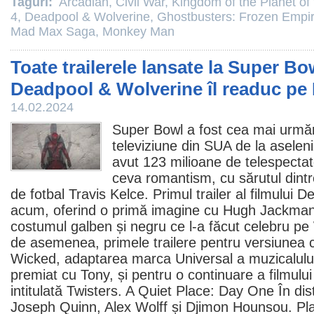
Taguri:
Arcadian
,
Civil War
,
Kingdom of the Planet of
4
,
Deadpool & Wolverine
,
Ghostbusters: Frozen Empi
Mad Max Saga
,
Monkey Man
Toate trailerele lansate la Super Bo
Deadpool & Wolverine îl readuc p
14.02.2024
Super Bowl a fost cea mai urmăr
televiziune din SUA de la aselen
avut 123 milioane de telespectato
ceva romantism, cu sărutul dint
de fotbal Travis Kelce. Primul trailer al filmului
De
acum, oferind o primă imagine cu
Hugh Jackma
costumul galben și negru ce l-a făcut celebru pe
de asemenea, primele trailere pentru versiunea c
Wicked
, adaptarea marca Universal a muzicalul
premiat cu Tony, și pentru o continuare a filmului
intitulată
Twisters
.
A Quiet Place: Day One
În dis
Joseph Quinn, Alex Wolff și Djimon Hounsou. Pl