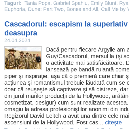
Taguri:
Tania Popa
,
Gabriel Spahiu
,
Emily Blunt
,
Rya
Euphoria
,
Dune: Part Two
,
Bones and All
,
Call Me by
Cascadorul: escapism la superlativ 
deasupra
24.04.2024
Dacă pentru fiecare
Argylle
am a
Guy
/Cascadorul, mersul la (şi s
o activitate mai satisfăcătoare.
lansează pe bandă rulantă comed
piper şi inspiraţie, aşa că o premieră care chiar
acţiunea şi romantismul trebuie lăudată cum se 
doar că reuşeşte să captiveze şi să distreze, dar 
din jurul marilor producţii de la Hollywood, arătâ
cosmetizat, desigur) cum sunt realizate acestea
omagiu la adresa profesioniştilor anonimi din ind
Regizorul
David Leitch
a avut una dintre cele ma
ascensiuni de la Hollywood. Fost cas...
citeşte