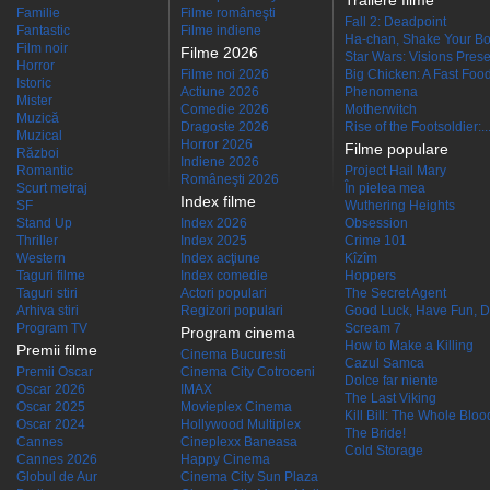
Trailere filme
Familie
Filme româneşti
Fall 2: Deadpoint
Fantastic
Filme indiene
Ha-chan, Shake Your Bo
Film noir
Filme 2026
Star Wars: Visions Presen
Horror
Filme noi 2026
Big Chicken: A Fast Food
Istoric
Actiune 2026
Phenomena
Mister
Comedie 2026
Motherwitch
Muzică
Dragoste 2026
Rise of the Footsoldier:..
Muzical
Horror 2026
Filme populare
Război
Indiene 2026
Romantic
Project Hail Mary
Româneşti 2026
Scurt metraj
În pielea mea
Index filme
SF
Wuthering Heights
Stand Up
Index 2026
Obsession
Thriller
Index 2025
Crime 101
Western
Index acţiune
Kîzîm
Taguri filme
Index comedie
Hoppers
Taguri stiri
Actori populari
The Secret Agent
Arhiva stiri
Regizori populari
Good Luck, Have Fun, D
Program TV
Scream 7
Program cinema
How to Make a Killing
Premii filme
Cinema Bucuresti
Cazul Samca
Premii Oscar
Cinema City Cotroceni
Dolce far niente
Oscar 2026
IMAX
The Last Viking
Oscar 2025
Movieplex Cinema
Kill Bill: The Whole Blood
Oscar 2024
Hollywood Multiplex
The Bride!
Cannes
Cineplexx Baneasa
Cold Storage
Cannes 2026
Happy Cinema
Globul de Aur
Cinema City Sun Plaza