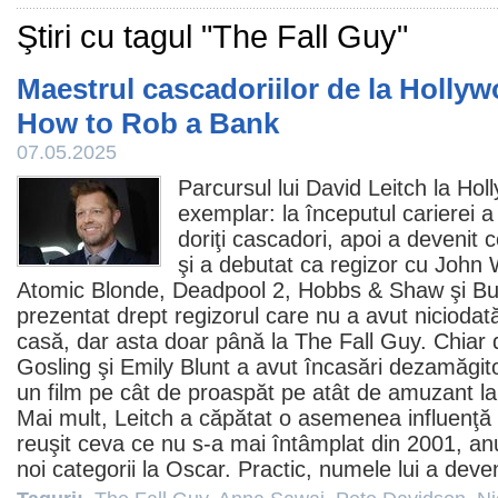
Ştiri cu tagul "The Fall Guy"
Maestrul cascadoriilor de la Holly
How to Rob a Bank
07.05.2025
Parcursul lui
David Leitch
la Hol
exemplar: la începutul carierei a 
doriţi cascadori, apoi a devenit 
şi a debutat ca regizor cu John 
Atomic Blonde, Deadpool 2, Hobbs & Shaw şi Bulle
prezentat drept regizorul care nu a avut nicioda
casă, dar asta doar până la
The Fall Guy
. Chiar
Gosling şi Emily Blunt a avut încasări dezamăgi
un film pe cât de proaspăt pe atât de amuzant la
Mai mult, Leitch a căpătat o asemenea influenţă 
reuşit ceva ce nu s-a mai întâmplat din 2001,
an
noi categorii la Oscar
. Practic, numele lui a deve