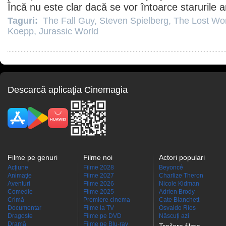
Încă nu este clar dacă se vor întoarce starurile a
Taguri:
The Fall Guy
,
Steven Spielberg
,
The Lost Wor
Koepp
,
Jurassic World
Descarcă aplicaţia Cinemagia
Filme pe genuri
Filme noi
Actori populari
Acţiune
Filme 2028
Beyoncé
Animaţie
Filme 2027
Charlize Theron
Aventuri
Filme 2026
Nicole Kidman
Comedie
Filme 2025
Adrien Brody
Crimă
Premiere cinema
Cate Blanchett
Documentar
Filme la TV
Osvaldo Ríos
Dragoste
Filme pe DVD
Născuţi azi
Dramă
Filme pe Blu-ray