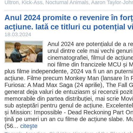
Ultron
,
Kick-Ass
,
Nocturnal Animals
,
Aaron Taylor-Joh
Anul 2024 promite o revenire în forț
acțiune. Iată ce titluri cu potențial v
18.03.2024
Anul 2024 are potențialul de a 
unul dintre cele mai vechi genuri 
cinematografiei,
filmul
de acțiun
noi
filme
din francizele MCU și 
plus filme independente, 2024 va fi un an putern
acțiune.
Filme
precum
Monkey Man
(lansare în 
Furiosa: A Mad Max Saga
(24 aprilie),
The Fall 
generat deja valuri de entuziasm și recenzii poziti
memorabile din partea distribuției, mai scrie Mo
sub așteptări pentru genul de acțiune. Excelent
și Mission: Impossible - Dead Reckoning Part On
țină pe umeri un an cu
filme
de acțiune slabe. Mu
(56...
citeşte