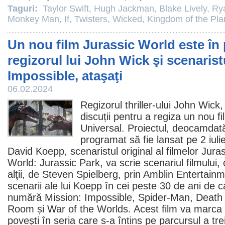
Taguri:
Taylor Swift
,
Hugh Jackman
,
Blake Lively
,
Ry
Monkey Man
,
If
,
Twisters
,
Wicked
,
Kingdom of the Pla
Un nou film Jurassic World este în 
regizorul lui John Wick şi scenarist
Impossible, ataşaţi
06.02.2024
Regizorul thriller-ului John Wick,
discuții pentru a regiza un nou
f
Universal. Proiectul, deocamdată 
programat să fie lansat pe 2 iuli
David Koepp
, scenaristul original al filmelor Jur
World: Jurassic Park
, va scrie scenariul filmului,
alţii, de
Steven Spielberg
, prin Amblin Entertainme
scenarii ale lui Koepp în cei peste 30 de ani de c
numără Mission: Impossible, Spider-Man, Death
Room și War of the Worlds. Acest
film
va marca î
povești în seria care s-a întins pe parcursul a trei