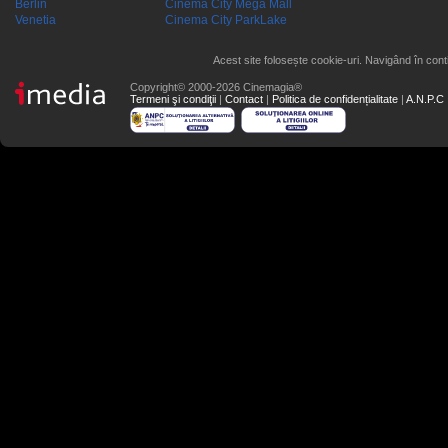
Berlin
Cinema City Mega Mall
Venetia
Cinema City ParkLake
Acest site folosește cookie-uri. Navigând în conti
Copyright© 2000-2026 Cinemagia®
Termeni şi condiţii
|
Contact
|
Politica de confidențialitate
|
A.N.P.C