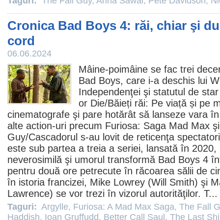
Taguri:
The Fall Guy
,
Anna Sawai
,
Pete Davidson
,
Ni
Cronica Bad Boys 4: răi, chiar şi d
cord
06.06.2024
Mâine-poimâine se fac trei deceni
Bad Boys, care i-a deschis lui
Wi
Independenţei şi statutul de sta
or Die/
Băieți răi: Pe viață și pe 
cinematografe
şi pare hotărât să lanseze vara î
alte action-uri precum
Furiosa: Saga Mad Max
ş
Guy
/Cascadorul s-au lovit de reticenţa spectator
este sub partea a treia a seriei, lansată în 2020,
neverosimilă şi umorul transformă Bad Boys 4 înt
pentru două ore petrecute în răcoarea sălii de
c
în istoria francizei, Mike Lowrey (Will Smith) şi 
Lawrence
) se vor trezi în vizorul autorităţilor. T..
Taguri:
Argylle
,
Furiosa: A Mad Max Saga
,
The Fall 
Haddish
,
Ioan Gruffudd
,
Better Call Saul
,
The Last Sh