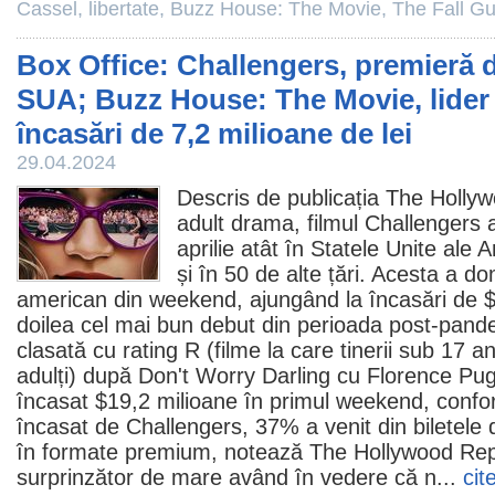
Cassel
,
libertate
,
Buzz House: The Movie
,
The Fall G
Box Office: Challengers, premieră d
SUA; Buzz House: The Movie, lider
încasări de 7,2 milioane de lei
29.04.2024
Descris de publicația The Holly
adult drama,
filmul
Challengers
a
aprilie atât în Statele Unite ale 
și în 50 de alte țări. Acesta a do
american din weekend, ajungând la încasări de $
doilea cel mai bun debut din perioada post-pand
clasată cu rating R (
filme
la care tinerii sub 17 an
adulți) după
Don't Worry Darling
cu
Florence Pu
încasat $19,2 milioane în primul weekend, conf
încasat de Challengers, 37% a venit din biletele d
în formate premium, notează
The Hollywood Rep
surprinzător de mare având în vedere că n...
cit