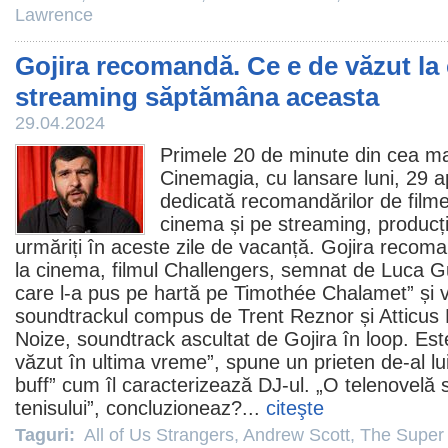
Lawrence
Gojira recomandă. Ce e de văzut la
streaming săptămâna aceasta
29.04.2024
Primele 20 de minute din cea mai
Cinemagia, cu lansare luni, 29 ap
dedicată recomandărilor de
film
cinema
și pe streaming, producți
urmăriți în aceste zile de vacanță. Gojira recom
la
cinema
,
filmul
Challengers
, semnat de Luca Gu
care l-a pus pe hartă pe Timothée Chalamet” și 
soundtrackul compus de Trent Reznor și Atticus
Noize, soundtrack ascultat de Gojira în loop. Est
văzut în ultima vreme”, spune un prieten de-al lui
buff” cum îl caracterizează DJ-ul. „O telenovelă 
tenisului”, concluzioneaz?...
citeşte
Taguri:
All of Us Strangers
,
Andrew Scott
,
The Super 