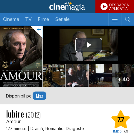
DESCARCA
APLICATIA
Cinema
TV
Filme
Seriale
+ 40
Max
Disponibil pe:
Iubire
(2012)
7.7
Amour
127 minute | Dramă, Romantic, Dragoste
IMDB:
7.9