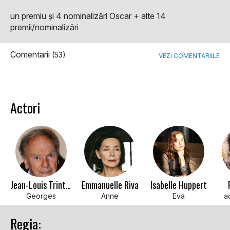
un premiu şi 4 nominalizări Oscar + alte 14
premii/nominalizări
Comentarii
(53)
VEZI COMENTARIILE
Actori
Jean-Louis Trintignant
Emmanuelle Riva
Isabelle Huppert
Georges
Anne
Eva
a
Regia: