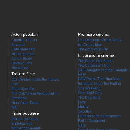
Actori populari
Premiere cinema
Charlize Theron
Uma Musume: Pretty Derby -...
Beyoncé
Ice Cream Man
Cate Blanchett
The Pout-Pout Fish
Nicole Kidman
În curând la cinema
Adrien Brody
The End of Oak Street
Osvaldo Ríos
The Carpenter's Son
Născuţi azi
Gail Daughtry and the Celebrity 
Trailere filme
Pass
PAW Patrol: The Dino Movie
102 Minutes Inside the Towers
Insidious: Out of the Further
Lion
Spa Weekend
Blood Sacrifice
One Night Only
The Only Living Pickpocket in...
The Dog Stars
Primetime
Fuori
High Value Target
Mutiny
War
Sacrifice
Filme populare
Handbook for Superheroes
Project Hail Mary
Fall 2: Deadpoint
În pielea mea
Cars
Wuthering Heights
Don't Look Back in Anger