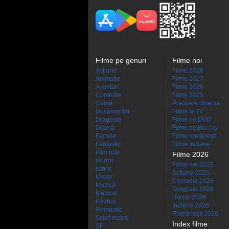
Filme pe genuri
Filme noi
Acţiune
Filme 2028
Animaţie
Filme 2027
Aventuri
Filme 2026
Comedie
Filme 2025
Crimă
Premiere cinema
Documentar
Filme la TV
Dragoste
Filme pe DVD
Dramă
Filme pe Blu-ray
Familie
Filme româneşti
Fantastic
Filme indiene
Film noir
Filme 2026
Horror
Filme noi 2026
Istoric
Actiune 2026
Mister
Comedie 2026
Muzică
Dragoste 2026
Muzical
Horror 2026
Război
Indiene 2026
Romantic
Româneşti 2026
Scurt metraj
Index filme
SF