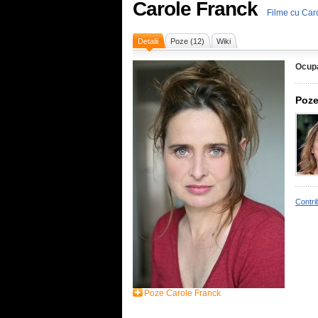
Carole Franck
Filme cu Car
Detalii
Poze (12)
Wiki
Ocupa
Poze
Contri
Poze Carole Franck