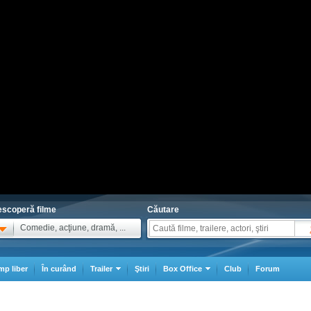
scoperă filme
Căutare
Comedie, acţiune, dramă, ...
mp liber
În curând
Trailer
Ştiri
Box Office
Club
Forum