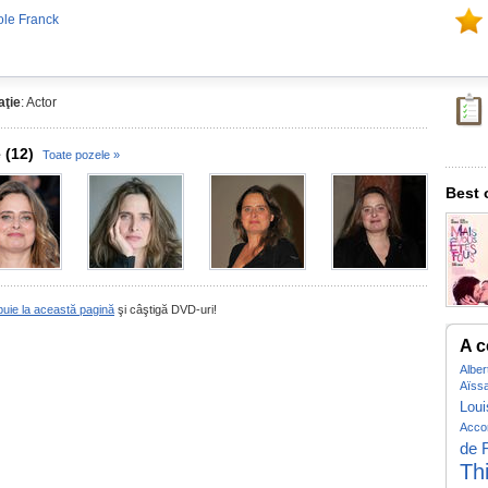
ole Franck
ţie
: Actor
 (12)
Toate pozele »
Best 
buie la această pagină
şi câştigă DVD-uri!
A c
Alber
Aïss
Loui
Acco
de 
Th