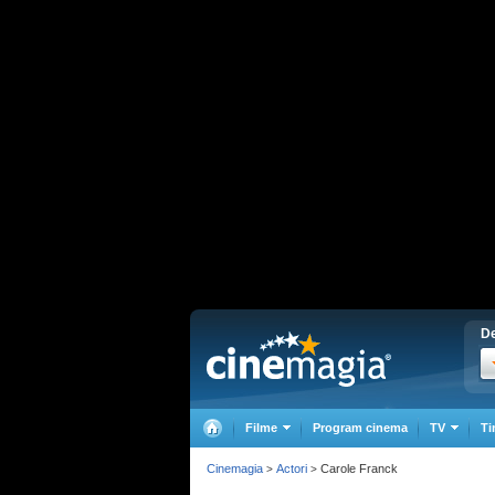
De
Filme
Program cinema
TV
Ti
Cinemagia
Actori
Carole Franck
>
>