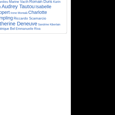
Romain Duris
Marine Vacth
Karin
rdieu
Audrey Tautou
Isabelle
d
Charlotte
ppert
Irene Montalà
mpling
Riccardo Scamarcio
therine Deneuve
Sandrine Kiberlain
érique Bel
Emmanuelle Riva