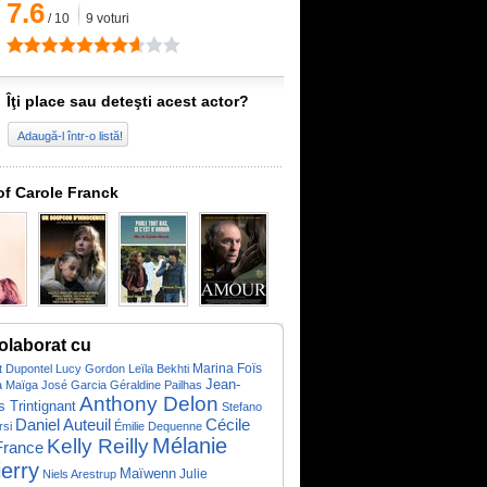
7.6
/
10
9
voturi
Îţi place sau deteşti acest actor?
Adaugă-l într-o listă!
of Carole Franck
olaborat cu
Marina Foïs
t Dupontel
Lucy Gordon
Leïla Bekhti
Jean-
a Maïga
José Garcia
Géraldine Pailhas
Anthony Delon
s Trintignant
Stefano
Daniel Auteuil
Cécile
rsi
Émilie Dequenne
Mélanie
Kelly Reilly
France
ierry
Maïwenn
Niels Arestrup
Julie