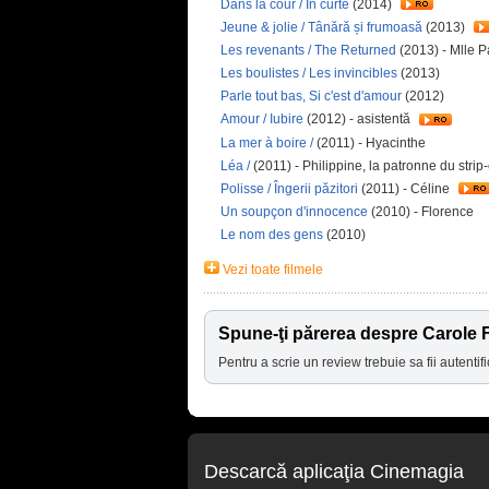
Dans la cour / În curte
(2014)
Jeune & jolie / Tânără și frumoasă
(2013)
Les revenants / The Returned
(2013) - Mlle 
Les boulistes / Les invincibles
(2013)
Parle tout bas, Si c'est d'amour
(2012)
Amour / Iubire
(2012) - asistentă
La mer à boire /
(2011) - Hyacinthe
Léa /
(2011) - Philippine, la patronne du strip
Polisse / Îngerii păzitori
(2011) - Céline
Un soupçon d'innocence
(2010) - Florence
Le nom des gens
(2010)
Vezi toate filmele
Spune-ţi părerea despre Carole 
Pentru a scrie un review trebuie sa fii autentifi
Descarcă aplicaţia Cinemagia