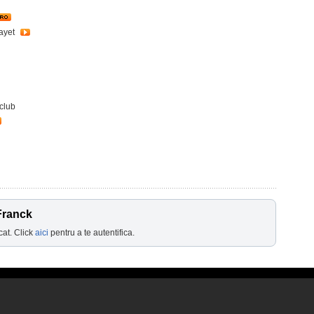
Payet
-club
Franck
cat. Click
aici
pentru a te autentifica.