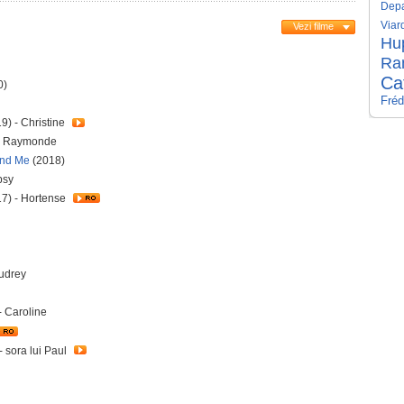
Depa
Viar
Vezi filme
Hu
Ra
Ca
0)
Fréd
9) - Christine
- Raymonde
and Me
(2018)
psy
7) - Hortense
Audrey
- Caroline
- sora lui Paul