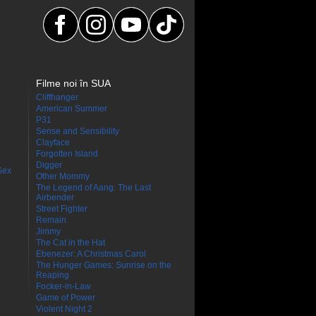
Filme noi în SUA
Cliffhanger
American Summer
P31
Sense and Sensibility
Clayface
Forgotten Island
Digger
Sex
Other Mommy
The Legend of Aang: The Last
Airbender
Street Fighter
Remain
Jimmy
The Cat in the Hat
Ebenezer: A Christmas Carol
The Hunger Games: Sunrise on the
Reaping
Focker-in-Law
Game of Power
Violent Night 2