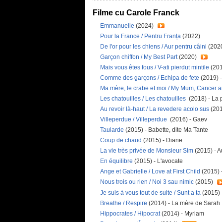
Filme cu Carole Franck
Emmanuelle
(2024)
Pour la France / Pentru Franța
(2022)
De l'or pour les chiens / Aur pentru câini
(202
Garçon chiffon / My Best Part
(2020)
Mais vous êtes fous / V-ati pierdut mintile
(201
Comme des garçons / Echipa de fete
(2019) 
Ma mère, le crabe et moi / My Mum, Cancer 
Les chatouilles / Les chatouilles
(2018) - La 
Au revoir là-haut / La revedere acolo sus
(201
Villeperdue / Villeperdue
(2016) - Gaev
Taularde
(2015) - Babette, dite Ma Tante
Coup de chaud
(2015) - Diane
La vie très privée de Monsieur Sim
(2015) - 
En équilibre
(2015) - L'avocate
Ange et Gabrielle / Love at First Child
(2015) 
Nous trois ou rien / Noi 3 sau nimic
(2015)
Je suis à vous tout de suite / Sunt a ta
(2015) 
Breathe / Respire
(2014) - La mère de Sarah
Hippocrates / Hipocrat
(2014) - Myriam