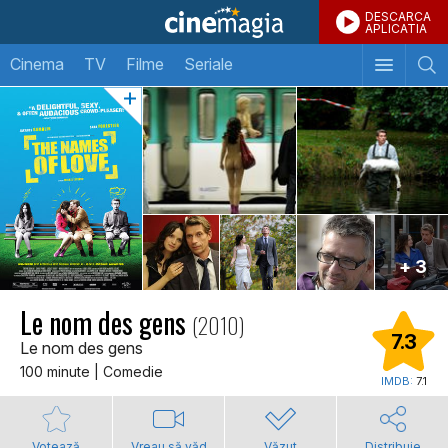
DESCARCA
APLICATIA
Cinema
TV
Filme
Seriale
+ 3
Le nom des gens
(2010)
7.3
Le nom des gens
100 minute | Comedie
IMDB:
7.1
Votează
Vreau să văd
Văzut
Distribuie