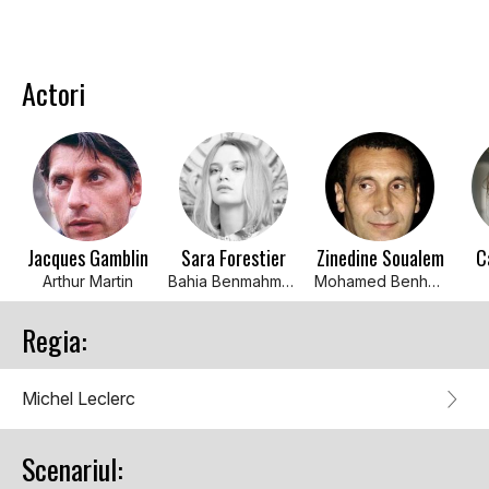
Actori
Jacques Gamblin
Sara Forestier
Zinedine Soualem
C
Arthur Martin
Bahia Benmahmoud
Mohamed Benhmamoud
Regia:
Michel Leclerc
Scenariul: