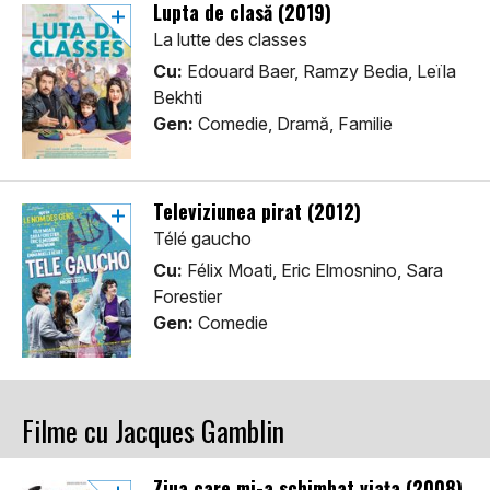
Lupta de clasă (2019)
La lutte des classes
Cu:
Edouard Baer, Ramzy Bedia, Leïla
Bekhti
Gen:
Comedie, Dramă, Familie
Televiziunea pirat (2012)
Télé gaucho
Cu:
Félix Moati, Eric Elmosnino, Sara
Forestier
Gen:
Comedie
Filme cu Jacques Gamblin
Ziua care mi-a schimbat viața (2008)