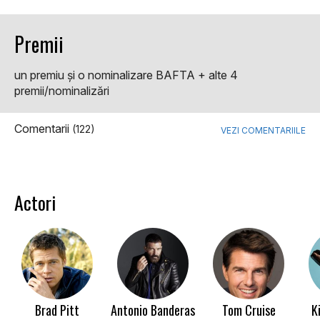
Premii
un premiu şi o nominalizare BAFTA + alte 4
premii/nominalizări
Comentarii
(122)
VEZI COMENTARIILE
Actori
Brad Pitt
Antonio Banderas
Tom Cruise
K