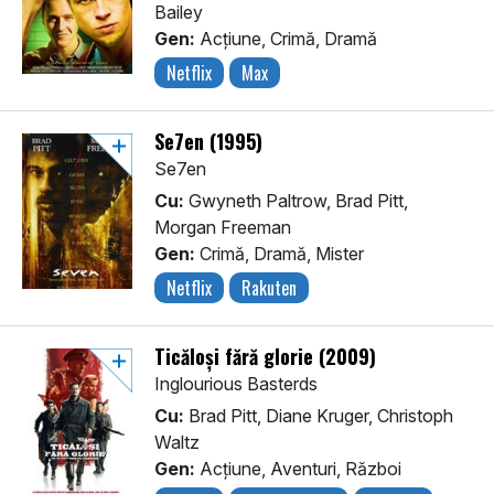
Bailey
Gen:
Acţiune, Crimă, Dramă
Netflix
Max
Se7en (1995)
Se7en
Cu:
Gwyneth Paltrow, Brad Pitt,
Morgan Freeman
Gen:
Crimă, Dramă, Mister
Netflix
Rakuten
Ticăloși fără glorie (2009)
Inglourious Basterds
Cu:
Brad Pitt, Diane Kruger, Christoph
Waltz
Gen:
Acţiune, Aventuri, Război