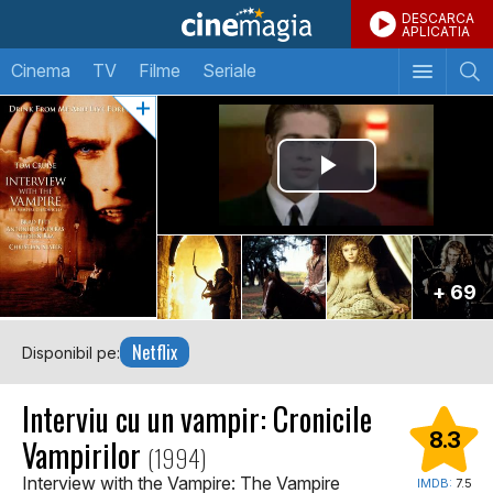
DESCARCA
APLICATIA
Cinema
TV
Filme
Seriale
+ 69
Netflix
Disponibil pe:
Interviu cu un vampir: Cronicile
8.3
Vampirilor
(1994)
Interview with the Vampire: The Vampire
IMDB:
7.5