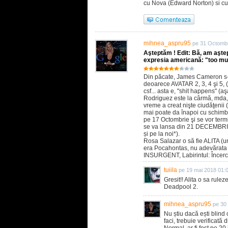
cu Nova (Edward Norton) si cu
mihnea_aspru95
pe 31 Octombr
Aşteptăm ! Edit: Bă, am aştep
expresia americană: "too muc
Din păcate, James Cameron s-a 
deoarece AVATAR 2, 3, 4 şi 5, (v
csf... asta e, "shit happens" (
Rodriguez este la cârmă, mda, 
vreme a creat nişte ciudăţenii (
mai poate da înapoi cu schimba
pe 17 Octombrie şi se vor termi
se va lansa din 21 DECEMBRIE
și pe la noi*).
Rosa Salazar o să fie ALITA (un
era Pocahontas, nu adevărata c
INSURGENT, Labirintul: Încercă
tuiila
pe 19 mai 2018 01:
Gresit!! Alita o sa rule
Deadpool 2.
mihnea_aspru95
pe 30 
Nu știu dacă ești blind 
faci, trebuie verificată