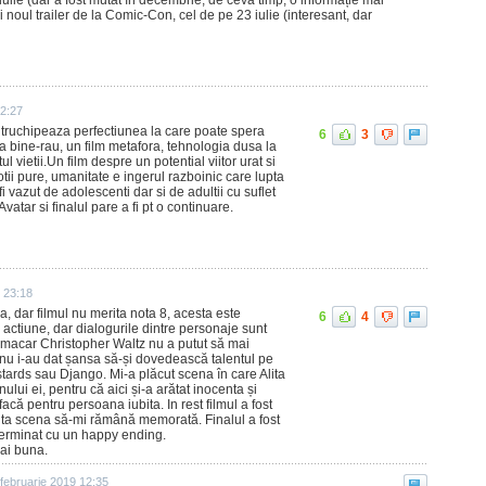
 iulie (dar a fost mutat în decembrie, de ceva timp, o informație mai
 noul trailer de la Comic-Con, cel de pe 23 iulie (interesant, dar
22:27
intruchipeaza perfectiunea la care poate spera
6
3
za bine-rau, un film metafora, tehnologia dusa la
l vietii.Un film despre un potential viitor urat si
otii pure, umanitate e ingerul razboinic care lupta
i vazut de adolescenti dar si de adultii cu suflet
atar si finalul pare a fi pt o continuare.
 23:18
a, dar filmul nu merita nota 8, acesta este
6
4
 actiune, dar dialogurile dintre personaje sunt
i macar Christopher Waltz nu a putut să mai
e nu i-au dat șansa să-și dovedească talentul pe
astards sau Django. Mi-a plăcut scena în care Alita
ului ei, pentru că aici și-a arătat inocenta și
 facă pentru persoana iubita. In rest filmul a fost
alta scena să-mi rămână memorată. Finalul a fost
terminat cu un happy ending.
ai buna.
februarie 2019 12:35