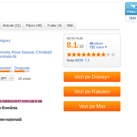
1162
Articole (21)
Păreri (48)
Trailer (4)
Wiki
NOTA FILM
riguez
8.1
48
păreri
/
10
711
voturi
nnelly
,
Rosa Salazar
,
Christoph
rshala Ali
Nota
IMDB: 7.3
venturi
Dragoste
Vezi pe Disney+
 gen
16 voturi
Vezi pe Rakuten
Vezi pe Max
în România
nternațională