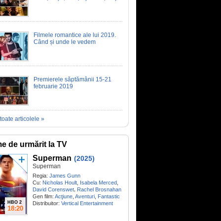
Filmele romantice ale lui 2019.
Când și unde le vedem
Premierele săptămânii 15-21
februarie 2019
toate articolele »
me de urmărit la TV
Superman
(2025)
Superman
Regia:
James Gunn
Cu:
Nicholas Hoult
,
Isabela Merced
,
,
David Corenswet
Rachel Brosnahan
Gen film:
Acţiune
,
Aventuri
,
Fantastic
HBO 2
Distribuitor:
Vertical Entertainment
18:20