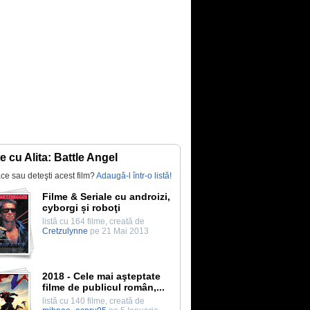
te cu Alita: Battle Angel
lace sau deteşti acest film?
Adaugă-l într-o listă!
Filme & Seriale cu androizi,
cyborgi și roboţi
listă cu 164 filme, creată de
Cretzulynne
pe 21 Mai 2013
2018 - Cele mai aşteptate
filme de publicul român,...
listă cu 140 filme, creată de