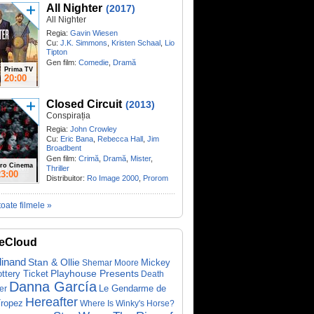
All Nighter
(2017)
All Nighter
Regia:
Gavin Wiesen
Cu:
J.K. Simmons
,
Kristen Schaal
,
Lio
Tipton
Gen film:
Comedie
,
Dramă
Prima TV
20:00
Closed Circuit
(2013)
Conspirația
Regia:
John Crowley
Cu:
Eric Bana
,
Rebecca Hall
,
Jim
Broadbent
Gen film:
Crimă
,
Dramă
,
Mister
,
ro Cinema
Thriller
23:00
Distribuitor:
Ro Image 2000
,
Prorom
toate filmele »
eCloud
dinand
Stan & Ollie
Mickey
Shemar Moore
ottery Ticket
Playhouse Presents
Death
Danna García
Le Gendarme de
er
Hereafter
Tropez
Where Is Winky's Horse?