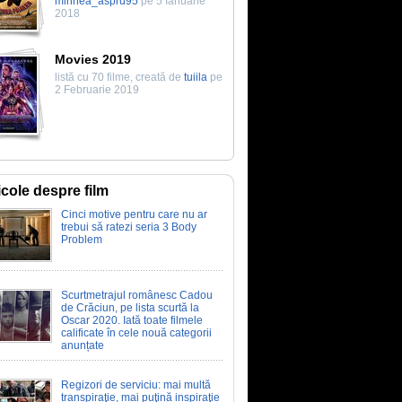
mihnea_aspru95
pe 5 Ianuarie
2018
Movies 2019
listă cu 70 filme, creată de
tuiila
pe
2 Februarie 2019
icole despre film
Cinci motive pentru care nu ar
trebui să ratezi seria 3 Body
Problem
Scurtmetrajul românesc Cadou
de Crăciun, pe lista scurtă la
Oscar 2020. Iată toate filmele
calificate în cele nouă categorii
anunțate
Regizori de serviciu: mai multă
transpiraţie, mai puţină inspiraţie