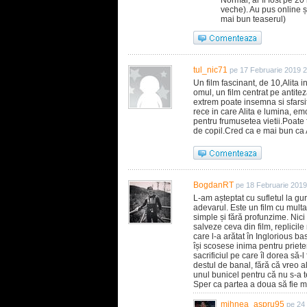
Normal, ar fi fost pe 20
veche). Au pus online și
mai bun teaserul)
tul_nic71
pe 17 Februarie 2019 
Un film fascinant, de 10,Alita 
omul, un film centrat pe antite
extrem poate insemna si sfarsitu
rece in care Alita e lumina, em
pentru frumusetea vietii.Poate f
de copil.Cred ca e mai bun ca Av
BogdanRT
pe 18 Februarie 2019
L-am așteptat cu sufletul la gur
adevarul. Este un film cu multa
simple și fără profunzime. Nic
salveze ceva din film, replicil
care l-a arătat în Inglorious b
își scosese inima pentru prieten
sacrificiul pe care îl dorea să-l
destul de banal, fără că vreo 
unul bunicel pentru că nu s-a 
Sper ca partea a doua să fie m
mihnea_aspru95
pe 24 