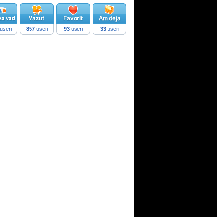
useri
857
useri
93
useri
33
useri