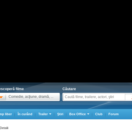
scoperă filme
Căutare
Comedie, acţiune, dramă, ...
mp liber
În curând
Trailer
Ştiri
Box Office
Club
Forum
Detalii