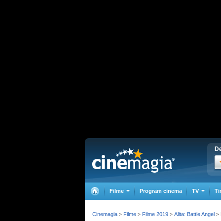
De
Filme
Program cinema
TV
Ti
Cinemagia
Filme
Filme 2019
Alita: Battle Angel
>
>
>
>