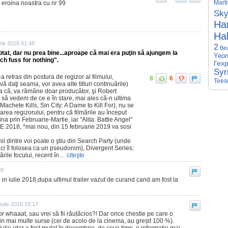
Mart
 eroina noastra cu nr 99
Sky
Har
Hal
ie 2016 01:48
2
Be
tat, dar nu prea bine...aproape că mai era puţin să ajungem la
Yeon
h fuss for nothing".
l'ex
Syr
retras din postura de regizor al filmului,
8
6
Tees
ă daţi seama, vor avea alte titluri continuările)
aşa că, va rămâne doar producător, şi Robert
să vedem de ce e în stare, mai ales că-n ultima
Machete Kills, Sin City: A Dame to Kill For), nu se
rea regizorului, pentru că filmările au început
na prin Februarie-Martie, iar "Alita: Battle Angel"
 2018, *mai nou, din 15 februarie 2019 va sosi
ii dintre voi poate o ştiu din Search Party (unde
i îl folosea ca un pseudonim), Divergent Series:
rile focului, recent în…
citeşte
09
ze in iulie 2018,dupa ultimul trailer vazut de curand cand am fost la
iulie 2018 15:17
or whaaat, sau vrei să fii răutăcios?! Dar orice chestie pe care o
 din mai multe surse (cei de acolo de la cinema, au greșit 100 %).