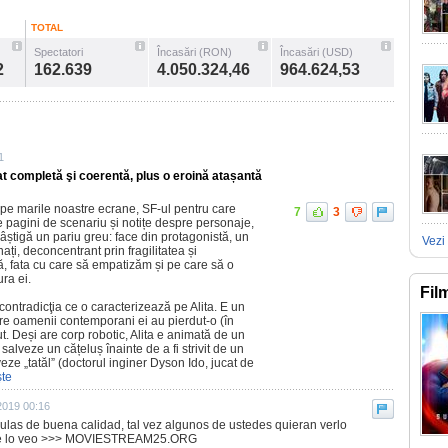
TOTAL
Spectatori
Încasări (RON)
Încasări (USD)
2
162.639
4.050.324,46
964.624,53
1
at completă şi coerentă, plus o eroină atașantă
ă pe marile noastre ecrane, SF-ul pentru care
7
3
pagini de scenariu și notițe despre personaje,
âștigă un pariu greu: face din protagonistă, un
Vezi 
i, deconcentrant prin fragilitatea și
ă, fata cu care să empatizăm și pe care să o
ra ei.
Fil
ontradicţia ce o caracterizează pe Alita. E un
are oamenii contemporani ei au pierdut-o (în
ut. Deși are corp robotic, Alita e animată de un
 salveze un cățeluș înainte de a fi strivit de un
lveze „tatăl” (doctorul inginer Dyson Ido, jucat de
şte
2019 00:16
culas de buena calidad, tal vez algunos de ustedes quieran verlo
nde lo veo >>> MOVIESTREAM25.ORG