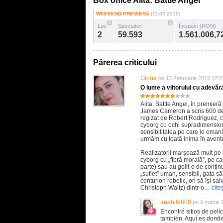
Box office Alita: Battle Angel
WEEKEND PREMIERĂ
(11.02.2019)
Loc
Spectatori
Încasări (RON)
2
59.593
1.561.006,7
Părerea criticului
Gloria
pe 13 Februarie 2019 17:2
O lume a viitorului cu adevăr
Alita: Battle Angel, în premier
James Cameron a scris 600 de 
regizat de Robert Rodriguez, c
cyborg cu ochi supradimensionaț
sensibilitatea pe care le eman
urmăm cu toată inima în aventu
Realizatorii marșează mult pe c
cyborg cu „fibră morală”, pe c
parte) sau au golit-o de conţin
„suflet” uman, sensibil, gata să
centurion robotic, ori să își sa
Christoph Waltz) dintr-o…
cite
anabila609
pe 9 martie 
Encontré sitios de pelí
también. Aquí es do