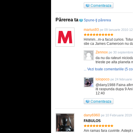
Părerea ta
Spune-ţi părerea
marius93
pe 09 Ianuarie 2010 12
Hmmm...m-a facut curios. Totus
stie ca James Cameroon nu da 
Zennox
pe 30 septembri
da nu da rateuri nicio
trieste pe alta planeta n
... Vezi toate comentariile (5 co
lolopoco
pe 24 februarie
@dany1988 Faina afirma
iti raspunda dupa 9 Ani 
12:40
dany6960
pe 10 Februarie 2019
FABULOS
Am ramas fara cuvinte. Astept 