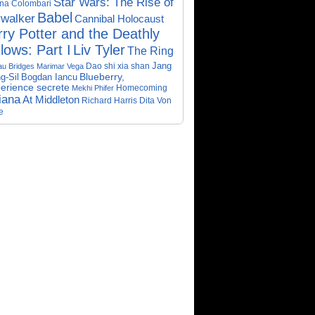
Star Wars: The Rise of
ina Colombari
Babel
walker
Cannibal Holocaust
ry Potter and the Deathly
lows: Part I
Liv Tyler
The Ring
Dao shi xia shan
Jang
au Bridges
Marimar Vega
Bogdan Iancu
Blueberry,
g-Sil
perience secrete
Homecoming
Mekhi Phifer
iana
At Middleton
Richard Harris
Dita Von
e