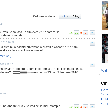
Ordonează după
Data
Rating
:40
i, trebuie sa iasa un film excelent, deorece se
14
9
rateuri niciodata !
e 2010 16:21
data cum nu a dat nici cu Avatar la premiile Oscar>>>>>>>omu
u stie sa faca si el filme normale!!!
mentarii) ...
P
 2019 07:16
tie! Macar pentru cultura ta generala te astepti ca marius93 sa
Vezi 
de zile? :))))))))))))))))))) -----> marius93 pe 09 Ianuarie 2010
Cin
Fer
 14:55
17
L
Fight
St. 
cu nerabdare Alita 2 sa vad ce se mai intampla
10
3