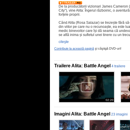
De la producătorii vizionari James Cameron (
City”), vine Alita: Îngerul războinic, o aventură
forțele proprii.
Când Alita (Rosa Salazar) se trezește fără să-
din viitor pe care nu o recunoaște, ea este lu
medic binevoitor care își dă seama că undev
se află inima și sufletul unei tinere cu un trec
citeşte
Contribuie la această pagină
şi câştigă DVD-uri!
Trailere Alita: Battle Angel
4 trailere
02:20
Imagini Alita: Battle Angel
23 imagini