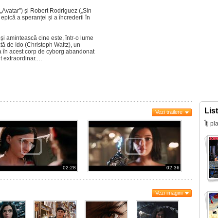
„Avatar”) și Robert Rodriguez („Sin
 epică a speranței și a încrederii în
și amintească cine este, într-o lume
ată de Ido (Christoph Waltz), un
a în acest corp de cyborg abandonat
ut extraordinar.…
Lis
Vezi trailere
Îţi p
02:28
02:36
Vezi imagini