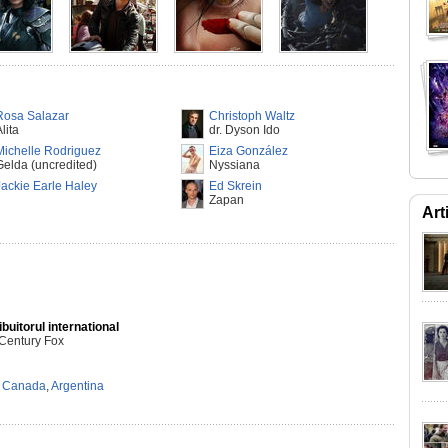
Rosa Salazar
Christoph Waltz
lita
dr. Dyson Ido
Michelle Rodriguez
Eiza González
Gelda (uncredited)
Nyssiana
Jackie Earle Haley
Ed Skrein
Zapan
Art
ibuitorul international
 Century Fox
,
Canada
,
Argentina