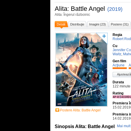
Alita: Battle Angel
(2019)
Alita: Îngerul războinic
Detalii
Distribuţie
Imagini (23)
Postere (31)
Regia
Robert Rod
Cu
Jennifer Co
Waltz
,
Mahe
Gen film
Acţiune
A
Ajustează
Durata
122 minute
Rating
Premiera 
15.02.2019
Postere Alita: Battle Angel
Premiera i
14.02.2019
Sinopsis Alita: Battle Angel
Mai mult