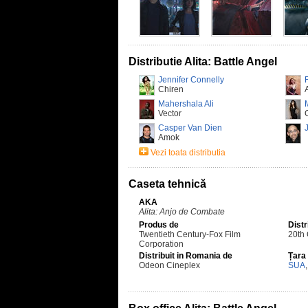
Distributie Alita: Battle Angel
Jennifer Connelly
Chiren
A
Mahershala Ali
Vector
Casper Van Dien
Amok
Vezi toata distributia
Caseta tehnică
AKA
Alita: Anjo de Combate
Produs de
Distr
Twentieth Century-Fox Film
20th
Corporation
Distribuit in Romania de
Țara
Odeon Cineplex
SUA