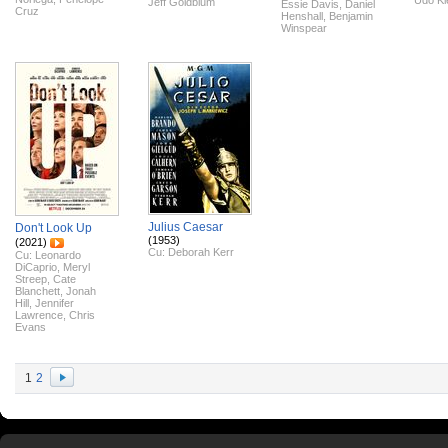
Udo Ki
Jeff Goldblum
Essie Davis
,
Daniel
Cruz
Henshall
,
Benjamin
Winspear
Julius Caesar
Don't Look Up
(1953)
(2021)
Cu:
Deborah Kerr
Cu:
Leonardo
DiCaprio
,
Meryl
Streep
,
Cate
Blanchett
,
Jonah
Hill
,
Jennifer
Lawrence
,
Chris
Evans
1
2