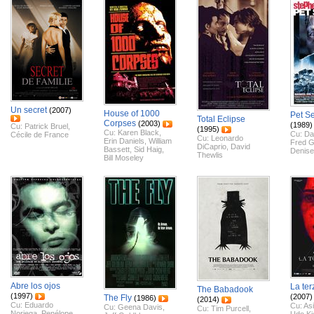
Un secret
(2007)
House of 1000
Pet S
Total Eclipse
Corpses
(2003)
(1989)
Cu:
Patrick Bruel
,
(1995)
Cu:
Karen Black
,
Cu:
Dal
Cécile de France
Cu:
Leonardo
Erin Daniels
,
William
Fred 
DiCaprio
,
David
Bassett
,
Sid Haig
,
Denise
Thewlis
Bill Moseley
Abre los ojos
La te
The Babadook
(1997)
(2007)
The Fly
(1986)
(2014)
Cu:
Eduardo
Cu:
As
Cu:
Geena Davis
,
Cu:
Tim Purcell
,
Noriega
,
Penélope