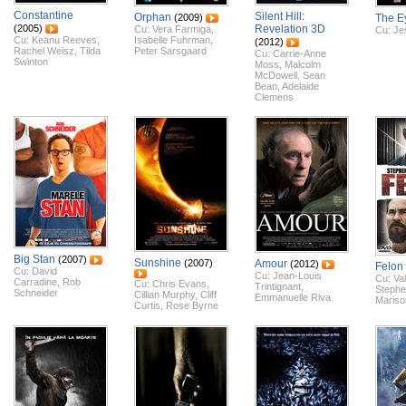
Constantine
Silent Hill:
Orphan
(2009)
The E
(2005)
Revelation 3D
Cu:
Vera Farmiga
,
Cu:
Je
Cu:
Keanu Reeves
,
Isabelle Fuhrman
,
(2012)
Rachel Weisz
,
Tilda
Peter Sarsgaard
Cu:
Carrie-Anne
Swinton
Moss
,
Malcolm
McDowell
,
Sean
Bean
,
Adelaide
Clemens
Big Stan
(2007)
Sunshine
(2007)
Amour
(2012)
Felon
Cu:
David
Cu:
Jean-Louis
Cu:
Val
Carradine
,
Rob
Cu:
Chris Evans
,
Trintignant
,
Stephe
Schneider
Cillian Murphy
,
Cliff
Emmanuelle Riva
Mariso
Curtis
,
Rose Byrne