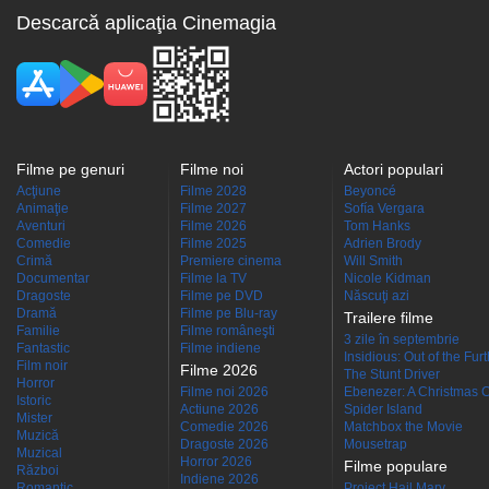
Descarcă aplicaţia Cinemagia
Filme pe genuri
Filme noi
Actori populari
Acţiune
Filme 2028
Beyoncé
Animaţie
Filme 2027
Sofía Vergara
Aventuri
Filme 2026
Tom Hanks
Comedie
Filme 2025
Adrien Brody
Crimă
Premiere cinema
Will Smith
Documentar
Filme la TV
Nicole Kidman
Dragoste
Filme pe DVD
Născuţi azi
Dramă
Filme pe Blu-ray
Trailere filme
Familie
Filme româneşti
3 zile în septembrie
Fantastic
Filme indiene
Insidious: Out of the Fur
Film noir
Filme 2026
The Stunt Driver
Horror
Filme noi 2026
Ebenezer: A Christmas C
Istoric
Actiune 2026
Spider Island
Mister
Comedie 2026
Matchbox the Movie
Muzică
Dragoste 2026
Mousetrap
Muzical
Horror 2026
Filme populare
Război
Indiene 2026
Romantic
Project Hail Mary