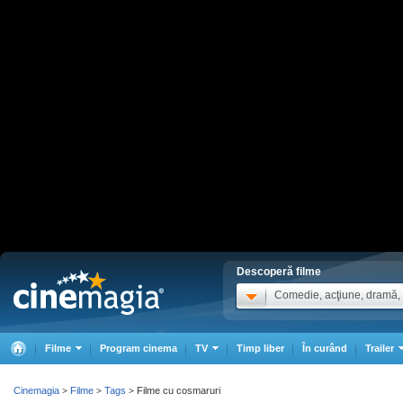
Descoperă filme
Comedie, acţiune, dramă, .
Filme
Program cinema
TV
Timp liber
În curând
Trailer
Cinemagia
Filme
Tags
Filme cu cosmaruri
>
>
>