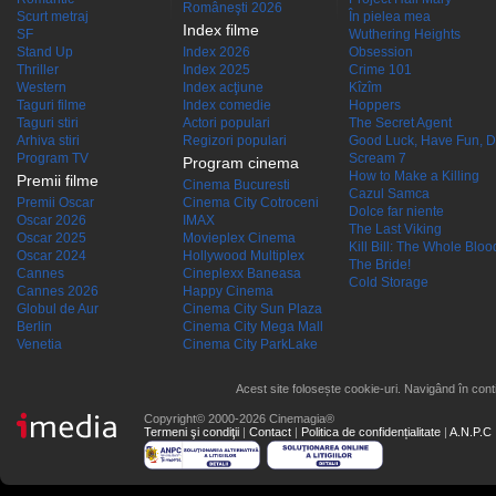
Româneşti 2026
Scurt metraj
În pielea mea
Index filme
SF
Wuthering Heights
Stand Up
Index 2026
Obsession
Thriller
Index 2025
Crime 101
Western
Index acţiune
Kîzîm
Taguri filme
Index comedie
Hoppers
Taguri stiri
Actori populari
The Secret Agent
Arhiva stiri
Regizori populari
Good Luck, Have Fun, D
Program TV
Scream 7
Program cinema
How to Make a Killing
Premii filme
Cinema Bucuresti
Cazul Samca
Premii Oscar
Cinema City Cotroceni
Dolce far niente
Oscar 2026
IMAX
The Last Viking
Oscar 2025
Movieplex Cinema
Kill Bill: The Whole Blood
Oscar 2024
Hollywood Multiplex
The Bride!
Cannes
Cineplexx Baneasa
Cold Storage
Cannes 2026
Happy Cinema
Globul de Aur
Cinema City Sun Plaza
Berlin
Cinema City Mega Mall
Venetia
Cinema City ParkLake
Acest site folosește cookie-uri. Navigând în conti
Copyright© 2000-2026 Cinemagia®
Termeni şi condiţii
|
Contact
|
Politica de confidențialitate
|
A.N.P.C