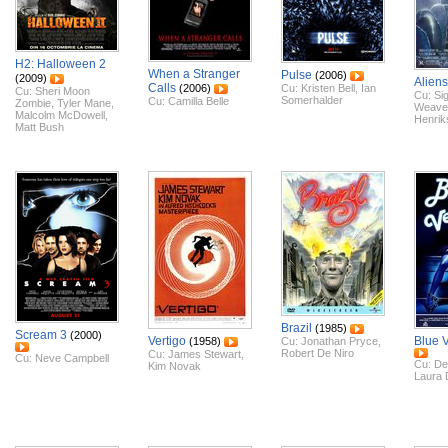
H2: Halloween 2
When a Stranger
Pulse
(2006)
(2009)
Aliens
Calls
(2006)
Cu:
Kristen Bell
,
Ian
Cu:
Sheri Moon
Cu:
Si
Somerhalder
Cu:
Camilla Belle
Zombie
,
Tyler Mane
,
Weave
Malcolm McDowell
,
Henrik
Matt Bush
Brazil
(1985)
Scream 3
(2000)
Vertigo
Blue V
(1958)
Cu:
Jonathan Pryce
,
Robert De Niro
Cu:
James Stewart
,
Cu:
Neve Campbell
Cu:
De
Kim Novak
Laura 