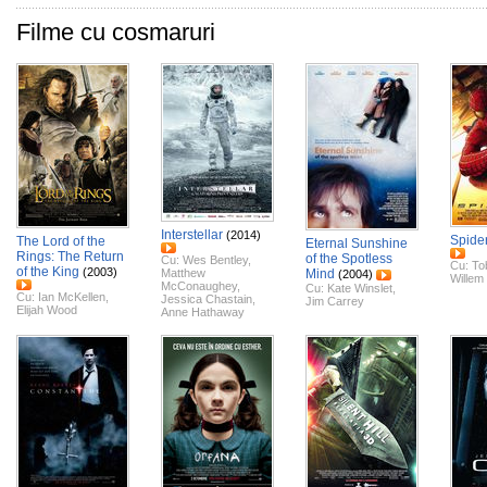
Filme cu cosmaruri
Interstellar
(2014)
Spide
The Lord of the
Eternal Sunshine
Rings: The Return
of the Spotless
Cu:
Wes Bentley
,
Cu:
To
of the King
(2003)
Matthew
Mind
(2004)
Willem
McConaughey
,
Cu:
Kate Winslet
,
Cu:
Ian McKellen
,
Jessica Chastain
,
Jim Carrey
Elijah Wood
Anne Hathaway