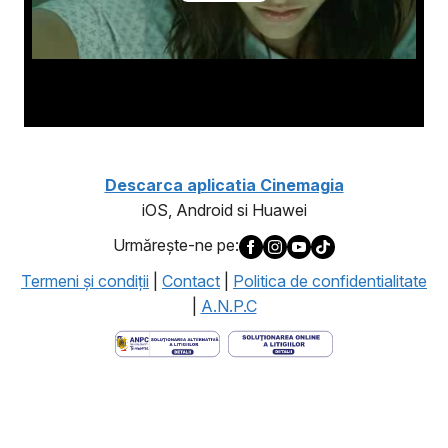
Descarca aplicatia Cinemagia
iOS, Android si Huawei
Urmăreşte-ne pe:
Termeni şi condiţii
|
Contact
|
Politica de confidentialitate
|
A.N.P.C