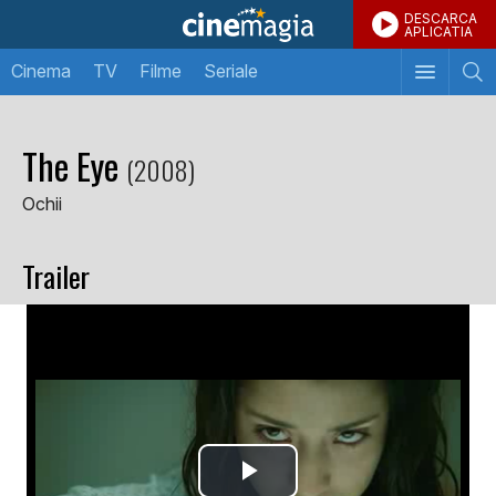
DESCARCA
APLICATIA
Cinema
TV
Filme
Seriale
The Eye
(2008)
Ochii
Trailer