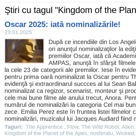
Ştiri cu tagul "Kingdom of the Pla
Oscar 2025: iată nominalizările!
23.01.2025
După ce incendiile din Los Ang
ori anunţul nominalizaţilor la edi
premiilor
Oscar
, iată că Acade
AMPAS, anunţă în sfârşit
filmele
la cele 23 de categorii ale premiilor. Iese în evi
pentru prima oară nominalizat la
Oscar
pentru
T
evidenţă şi extraordinarul succces al lui Sean Bak
nominalizat ca regizor, scenarist, monteur şi pro
cele mai bune filme ale anului trecut
,
Anora
. Pent
numărul de nominalizări la categoria Cel mai bu
zece.
Emilia Perez
este în fruntea listei filmelor
nominalizări, muzicalul lui Jacques Audiard fiind
Taguri:
The Apprentice
,
Flow
,
The Wild Robot
,
Alien
Kingdom of the Planet of the Apes
,
nosferatu
,
Wicked