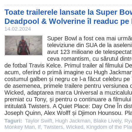
Toate trailerele lansate la Super Bo
Deadpool & Wolverine îl readuc p
14.02.2024
Super Bowl a fost cea mai urmăr
televiziune din SUA de la aselen
avut 123 milioane de telespectato
ceva romantism, cu sărutul dint
de fotbal Travis Kelce. Primul trailer al filmului
De
acum, oferind o primă imagine cu
Hugh Jackma
costumul galben și negru ce l-a făcut celebru pe
de asemenea, primele trailere pentru versiunea c
Wicked
, adaptarea marca Universal a muzicalul
premiat cu Tony, și pentru o continuare a filmului
intitulată
Twisters
.
A Quiet Place: Day One
În dis
Joseph Quinn, Alex Wolff și Djimon Hounsou. Pl
Taguri:
Taylor Swift
,
Hugh Jackman
,
Blake Lively
,
Ry
Monkey Man
,
If
,
Twisters
,
Wicked
,
Kingdom of the Pla