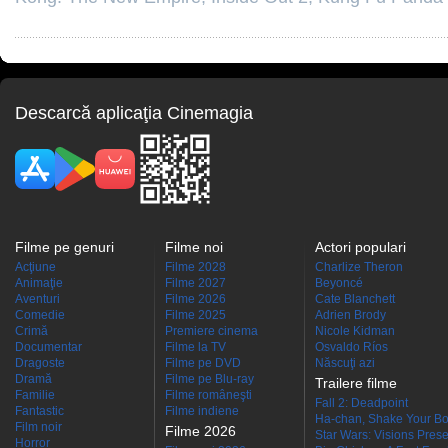
Descarcă aplicaţia Cinemagia
Filme pe genuri
Filme noi
Actori populari
Acţiune
Filme 2028
Charlize Theron
Animaţie
Filme 2027
Beyoncé
Aventuri
Filme 2026
Cate Blanchett
Comedie
Filme 2025
Adrien Brody
Crimă
Premiere cinema
Nicole Kidman
Documentar
Filme la TV
Osvaldo Ríos
Dragoste
Filme pe DVD
Născuţi azi
Dramă
Filme pe Blu-ray
Trailere filme
Familie
Filme româneşti
Fall 2: Deadpoint
Fantastic
Filme indiene
Ha-chan, Shake Your Bo
Film noir
Filme 2026
Star Wars: Visions Presen
Horror