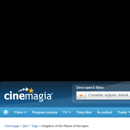
Descoperă filme
Comedie, acţiune, dramă, .
Filme
Program cinema
TV
Timp liber
În curând
Trailer
Cinemagia
Ştiri
Tags
Kingdom of the Planet of the Apes
>
>
>