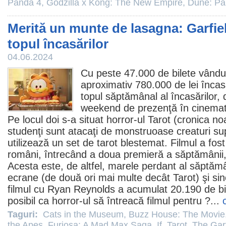
Panda 4
,
Godzilla x Kong: The New Empire
,
Dune: Pa
Merită un munte de lasagna: Garfi
topul încasărilor
04.06.2024
Cu peste 47.000 de bilete vându
aproximativ 780.000 de lei încas
topul săptămânal al încasărilor, de
weekend de prezenţă în cinemat
Pe locul doi s-a situat
horror
-ul
Tarot
(cronica no
studenţi sunt atacaţi de monstruoase creaturi s
utilizează un set de tarot blestemat.
Filmul
a fost
români, întrecând a doua premieră a săptămânii
Acesta este, de altfel, marele perdant al săptăm
ecrane (de două ori mai multe decât Tarot) şi sinc
filmul
cu Ryan Reynolds a acumulat 20.190 de bi
posibil ca
horror
-ul să întreacă filmul pentru ?...
Taguri:
Cats in the Museum
,
Buzz House: The Movie
the Apes
,
Furiosa: A Mad Max Saga
,
If
,
Tarot
,
The Gar