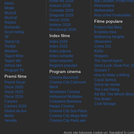
Filme noi 2026
Big Chicken: A Fast Food
Istoric
Actiune 2026
Phenomena
Mister
Comedie 2026
Motherwitch
Muzică
Dragoste 2026
Rise of the Footsoldier:..
Muzical
Horror 2026
Filme populare
Război
Indiene 2026
Romantic
Project Hail Mary
Româneşti 2026
Scurt metraj
În pielea mea
Index filme
SF
Wuthering Heights
Stand Up
Index 2026
Obsession
Thriller
Index 2025
Crime 101
Western
Index acţiune
Kîzîm
Taguri filme
Index comedie
Hoppers
Taguri stiri
Actori populari
The Secret Agent
Arhiva stiri
Regizori populari
Good Luck, Have Fun, D
Program TV
Scream 7
Program cinema
How to Make a Killing
Premii filme
Cinema Bucuresti
Cazul Samca
Premii Oscar
Cinema City Cotroceni
Dolce far niente
Oscar 2026
IMAX
The Last Viking
Oscar 2025
Movieplex Cinema
Kill Bill: The Whole Blood
Oscar 2024
Hollywood Multiplex
The Bride!
Cannes
Cineplexx Baneasa
Cold Storage
Cannes 2026
Happy Cinema
Globul de Aur
Cinema City Sun Plaza
Berlin
Cinema City Mega Mall
Venetia
Cinema City ParkLake
Acest site folosește cookie-uri. Navigând în conti