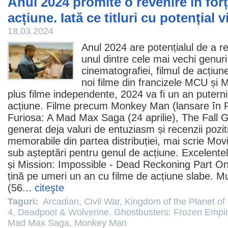
Anul 2024 promite o revenire în forț
acțiune. Iată ce titluri cu potențial v
18.03.2024
Anul 2024 are potențialul de a 
unul dintre cele mai vechi genuri 
cinematografiei,
filmul
de acțiun
noi
filme
din francizele MCU și 
plus filme independente, 2024 va fi un an putern
acțiune.
Filme
precum
Monkey Man
(lansare în 
Furiosa: A Mad Max Saga
(24 aprilie),
The Fall 
generat deja valuri de entuziasm și recenzii poziti
memorabile din partea distribuției, mai scrie Mo
sub așteptări pentru genul de acțiune. Excelent
și Mission: Impossible - Dead Reckoning Part On
țină pe umeri un an cu
filme
de acțiune slabe. Mu
(56...
citeşte
Taguri:
Arcadian
,
Civil War
,
Kingdom of the Planet of
4
,
Deadpool & Wolverine
,
Ghostbusters: Frozen Empi
Mad Max Saga
,
Monkey Man