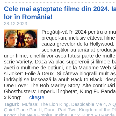
Cele mai așteptate filme din 2024. Ia
lor în România!
28.12.2023
Pregătiți-vă în 2024 pentru o mul
prequel-uri, inclusiv câteva
filme
cauza grevelor de la Hollywood. D
scenariștilor au amânat producția
unor filme, cinefilii vor avea totuși parte de multe
scrie Variety. Dacă vă plac supereroii și
filmele
ba
aveți o mulțime de opțiuni, de la
Madame Web
ș
și Joker: Folie à Deux. Și câteva biografii mult a
îndrăgiți se lansează la anul: Back to Black, de
One Love: The Bob Marley Story. Alte continuări 
Ghostbusters: Imperiul înghețat,
Kung Fu Panda
x Kong: ...
citeşte
Taguri:
Mufasa: The Lion King
,
Despicable Me 4
,
A Q
Quiet Place Part II
,
Dune: Part Two
,
Kingdom of the Pl
Kong: The New Empire
,
Inside Out 2
,
Kung Fu Panda