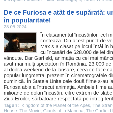
De ce Furiosa e atât de supărată: u
în popularitate!
28.05.2024
În clasamentul încasărilor, cel 
contează. Din acest punct de v
Max
s-a clasat pe locul întâi în 
cu încasări de 628.000 de lei din
vândute. Dar
Garfield
, animaţia cu cel mai mânc
avut mai mulţi spectatori în România: 23.000 d
al doilea weekend de la lansare, ceea ce face ca 
popular lungmetraj prezent în cinematografele di
duminică. În Statele Unite cele două
filme
s-au la
Furiosa abia a întrecut animaţia. Ambele filme au
milioane de dolari încasări, cifre extrem de sla
Ziua Eroilor, sărbătoare respectată pe întreg terit
Taguri:
Kingdom of the Planet of the Apes
,
The Stran
House: The Movie
,
Giants of la Mancha
,
The Garfield