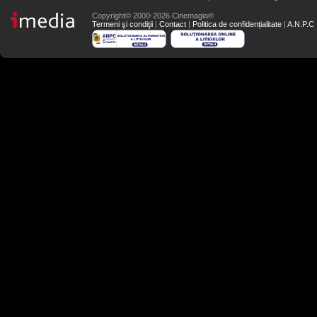
Copyright© 2000-2026 Cinemagia®
Termeni şi condiţii
|
Contact
|
Politica de confidențialitate
|
A.N.P.C