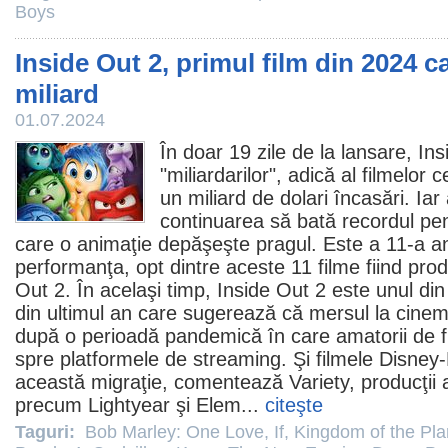
Boys
Inside Out 2, primul film din 2024 
miliard
01.07.2024
În doar 19 zile de la lansare,
Ins
"miliardarilor", adică al filmelor
un miliard de dolari încasări. Iar
continuarea să bată recordul pen
care o animaţie depăşeşte pragul. Este a 11-a a
performanţa, opt dintre aceste 11
filme
fiind prod
Out 2. În acelaşi timp, Inside Out 2 este unul di
din ultimul an care sugerează că mersul la
cine
după o perioadă pandemică în care amatorii de
spre platformele de streaming. Şi
filmele
Disney-P
această migraţie, comentează Variety, producţii 
precum Lightyear şi Elem...
citeşte
Taguri:
Bob Marley: One Love
,
If
,
Kingdom of the Pla