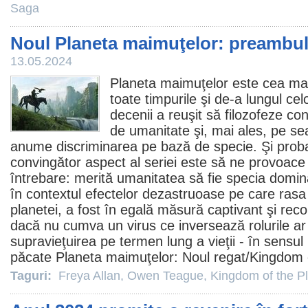
Saga
Noul Planeta maimuţelor: preambul 
13.05.2024
Planeta maimuţelor este cea mai
toate timpurile şi de-a lungul cel
decenii a reuşit să filozofeze co
de umanitate şi, mai ales, pe s
anume discriminarea pe bază de specie. Şi proba
convingător aspect al seriei este să ne provoac
întrebare: merită umanitatea să fie specia domi
în contextul efectelor dezastruoase pe care ras
planetei, a fost în egală măsură captivant şi rec
dacă nu cumva un virus ce inversează rolurile ar
supravieţuirea pe termen lung a vieţii - în sensul 
păcate Planeta maimuţelor: Noul regat/
Kingdom 
Taguri:
Freya Allan
,
Owen Teague
,
Kingdom of the Pl