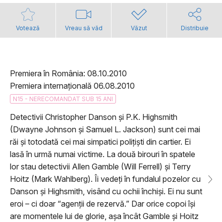
Votează
Vreau să văd
Văzut
Distribuie
Premiera în România: 08.10.2010
Premiera internațională 06.08.2010
N15 - NERECOMANDAT SUB 15 ANI
Detectivii Christopher Danson și P.K. Highsmith
(Dwayne Johnson și Samuel L. Jackson) sunt cei mai
răi și totodată cei mai simpatici polițiști din cartier. Ei
lasă în urmă numai victime. La două birouri în spatele
lor stau detectivii Allen Gamble (Will Ferrell) și Terry
Hoitz (Mark Wahlberg). Îi vedeți în fundalul pozelor cu
Danson și Highsmith, visând cu ochii închiși. Ei nu sunt
eroi – ci doar “agenții de rezervă.” Dar orice copoi își
are momentele lui de glorie, așa încât Gamble și Hoitz