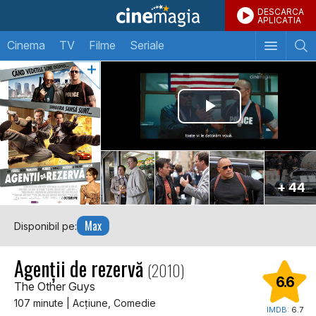
DESCARCA
APLICATIA
Cinema
TV
Filme
Seriale
+ 44
Max
Disponibil pe:
Agenții de rezervă
(2010)
6.6
The Other Guys
107 minute | Acţiune, Comedie
IMDB:
6.7