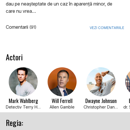
dau pe neașteptate de un caz în aparență minor, de
care nu vrea…
Comentarii
(91)
VEZI COMENTARIILE
Actori
Mark Wahlberg
Will Ferrell
Dwayne Johnson
Detectiv Terry Hoitz
Allen Gamble
Christopher Danson
dr.
Regia: