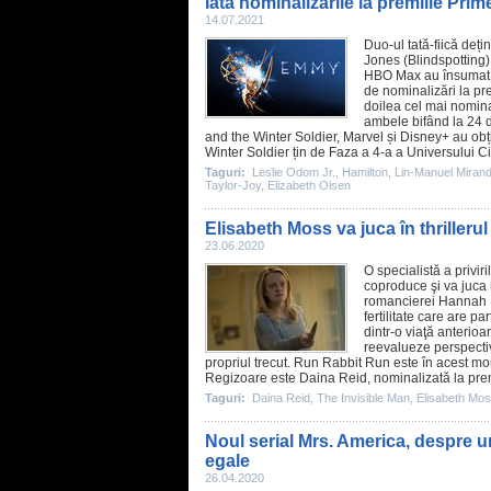
Iată nominalizările la premiile Pr
14.07.2021
Duo-ul tată-fiică deț
Jones
(
Blindspotting
HBO Max au însumat î
de nominalizări la
pr
doilea cel mai nominal
ambele bifând la 24 d
and the Winter Soldier
, Marvel și Disney+ au ob
Winter Soldier țin de Faza a 4-a a Universului C
Taguri:
Leslie Odom Jr.
,
Hamilton
,
Lin-Manuel Miran
Taylor-Joy
,
Elizabeth Olsen
Elisabeth Moss va juca în thriller
23.06.2020
O specialistă a priviri
coproduce şi va juca r
romancierei Hannah K
fertilitate care are p
dintr-o viaţă anterio
reevalueze perspectiva
propriul trecut. Run Rabbit Run este în acest mo
Regizoare este
Daina Reid
, nominalizată la
pre
Taguri:
Daina Reid
,
The Invisible Man
,
Elisabeth Mo
Noul serial Mrs. America, despre u
egale
26.04.2020