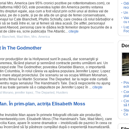
erial
Mrs. America
(are 95% cronici pozitive pe rottentomatoes.com), ce
Odi
platforma HBO GO, este povestea luptei din America pentru votarea
rec
 drepturi egale, așa cum a fost văzut prin ochii unui al doilea val de
Un 
mului, pe de o parte, și pe de alta de un grup de femei conservatoare,
Vai
onajul lui
Cate Blanchett
, Phyllis Schlafly, care credea că rolul bărbaților e
cu 
 să se bată între ei, iar al femeii să stea acasă. De altfel, personajul
Lup
aret Atwood
, personaj care le dădea lecții femeilor despre bucuriile de a
Foc
at de către ea, scrie publicația The Atlantic...
citeşte
e Blanchett
,
Mad Men
,
Mrs. America
Dos
nt în The Godmother
uror producţiilor de la Hollywood sunt în pauză, dar scenariştii şi
 vremea, făcând planuri şi semnând contracte pentru următorii ani. Un
început este The Godmother, povestea Griseldei Blanco, o importantă
 din Columbia, în rolul căreia va apărea populara
Jennifer Lopez
. Lopez
e mare ataşat proiectului. De scenariu se va ocupa
William Monahan
,
entru
filmul
lui Martin Scorsese
The Departed
. Iar la regie este curtată
Pov
entru regia serialului
The Handmaid's Tale
. Dacă negocierile nu ajung
ech
nt au toate şansele să o catapulteze pe Jennifer Lopez în ...
citeşte
Com
d Morano
,
jennifer lopez
,
The Departed
,
Hustlers
pla
Cin
Man. În prim-plan, actrița Elisabeth Moss
să 
Sta
Ce 
he Invisible Man
apare în primele fotografii oficiale ale producției,
inmentweekly.com.
Elisabeth Moss
(
The Handmaid's Tale
,
Mad Men
), care
cilia Kass, apare în scene dramatice – imobilizată de paznici în ceea ce
sau încercând să își păstreze cumpătul după o experiență traumatizantă.