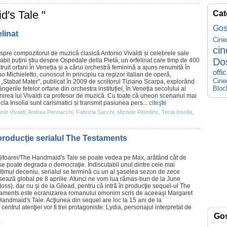
d's Tale "
Cat
Gos
linat
Cin
ci
espre compozitorul de muzică clasică
Antonio Vivaldi
și celebrele sale
Do
abil puțini știu despre Ospedale della Pietà, un orfelinat care timp de 400
struit orfani în Veneția și a cărui orchestră feminină a ajuns renumită în
offi
o Michieletto
, cunoscut în principiu ca regizor italian de operă,
Cine
„Stabat Mater", publicat în
2009
de scriitorul Tiziano Scarpa, explorând
Bloc
ngerile fetelor orfane din orchestra instituției, în Veneția secolului al
enirea lui Vivaldi ca profesor de muzică. Cu toate că uneori scenariul mai
cla Insolia
sunt carismatici și transmit pasiunea pers...
citeşte
nio Vivaldi
,
Andrea Pennacchi
,
Fabrizia Sacchi
,
Michele Riondino
,
Tecla Insolia
,
 producţie serialul The Testaments
itoarei
/The Handmaid's Tale se poate vedea pe Max, arătând cât de
v se poate degrada o democraţie. Indiscutabil unul dintre cele mai
 ultimul deceniu, serialul se termină cu un al şaselea sezon de zece
sează global pe 8 aprilie. Atunci ne vom lua rămas-bun de la June
ss), dar nu şi de la Gilead, pentru că intră în producţie sequel-ul The
aments este ecranizarea romanului omonim scris de aceeaşi Margaret
ndmaid's Tale. Acţiunea din sequel are loc la 15 ani de la
 centrul atenţiei vor fi trei protagoniste: Lydia, personajul interpretat de
Go
e