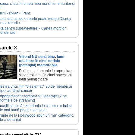
seea: ci eu în lumea mea mă simt nemuritor şi
e
film kafkian - Franz
ana sau cât de departe poate merge Disney
remake-urile
tă pentru supraviețuire! - Cartea morților:
ul din iad
arele X
Viitorul NU sună bine: lumi
totalitare în cinci seriale
(potenţial) memorabile
De la secretomanie la represiune
şi control total, în cinci poveşti cu
totul neliniştitoare
estea unui film "blestemat": 90 de membri ai
ipei au făcut cancer
portament neaşteptat al Generaţiei Z pe
tformele de streaming
eaştii spun că experienţa la cinema ar trebui
fie mai bună pentru spectatori
rurile de la Hollywood spun un "nu" categoric.
le-a deranjat