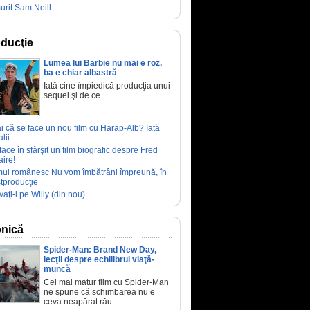
urit Sam Neill
ducţie
Lumea lui Barbie nu mai e roz,
ba e chiar albastră
Iată cine împiedică producţia unui
sequel şi de ce
ai că se face un nou film cu Harap-Alb? Iată
lii
face în sfârşit un film biografic despre Fred
aire!
mul românesc Nu vom îmbătrâni împreună, în
tproducţie
vaţi-l pe Willy (din nou)
nică
Spider-Man: Brand New Day,
lecţii despre echilibrul viaţă-
muncă
Cel mai matur film cu Spider-Man
ne spune că schimbarea nu e
ceva neapărat rău