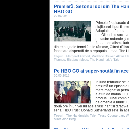
Premieră. Sezonul doi din The Hand
HBO GO
27.04.2018
Primele 2 episoade di
slujitoarei
II pot fi u
Adaptat după romanu
din Gilead, o societat
dezastre naturale și 
fundamentalism ciudat 
dintre puținele femei fertile rămase, Offred (
Elis
încercare disperată de a repopula lumea. The Han
Taguri:
Margaret Atwood
,
Madeline Brewer
,
Alexis Bl
Fiennes
,
Elisabeth Moss
,
The Handmaid's Tale
Pe HBO GO ai super-noutăți în acea
30.03.2018
În luna februarie se 
prezintă un episod din
mare magnat al petrol
alături de mama lui, G
produsul unei combinaț
de omenie a bunicului
două ore în universul acela fascinant și tarat v-
serial HBO
Trust
.
Donald Sutherland
este, în ace
Taguri:
The Handmaid's Tale
,
Trust
,
Counterpart
,
W
Miller
,
Alec Berg