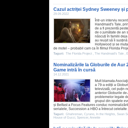
Cazul actriței Sydney Sweeney și po
29.09.2022
Într-un interviu recen
Handmaid's Tale
, pr
de a fi prezentă peste
de o jumătate de an sa
născuți în familii deja
au reușit să îi susțin
Hollywood și se mutas
de motel – probabil cam ca în
filmul
Florida Proj
Taguri:
The Florida Project
,
The Handmaid's Tale
,
E
Nominalizările la Globurile de Aur
Game intră în cursă
14.12.2021
Mult blamata Asociaţi
a 79-a ediții a Globur
televizată, cel puțin
anterior Globurile de
problemelor legate de
grupul din spatele e
și
Belfast
a Focus Features conduc nominalizările 
serialele,
Succession
a HBO a întrecut celelalte p
Taguri:
Ghahreman
,
Cyrano
,
In the Heights
,
Swan S
House of Gucci
,
Spencer
,
Annette