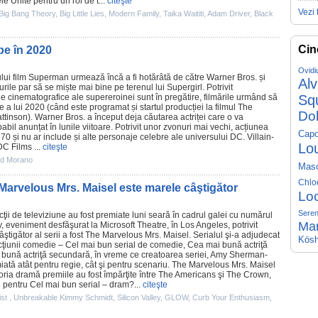
e Unite pentru un rol de t...
citeşte
Vezi 
Big Bang Theory
,
Big Little Lies
,
Modern Family
,
Taika Waititi
,
Adam Driver
,
Black
Cin
epe în 2020
Ovidi
ului
film
Superman urmează încă a fi hotărâtă de către Warner Bros. și
Al
urile par să se miște mai bine pe terenul lui Supergirl. Potrivit
e cinematografice ale supereroinei sunt în pregătire, filmările urmând să
Sq
e a lui 2020 (când este programat și startul producției la
filmul
The
Do
ttinson
). Warner Bros. a început deja căutarea actriței care o va
abil anunțat în lunile viitoare. Potrivit unor zvonuri mai vechi, acțiunea
Capo
’70 și nu ar include și alte personaje celebre ale universului DC. Villain-
Lo
DC Films ...
citeşte
d Morano
Mas
Chlo
Marvelous Mrs. Maisel este marele câştigător
Lo
Seren
ii de televiziune au fost premiate luni seară în cadrul galei cu numărul
Ma
eveniment desfăşurat la Microsoft Theatre, în Los Angeles, potrivit
ştigător al serii a fost The Marvelous Mrs. Maisel. Serialul şi-a adjudecat
Kösh
ţiunii
comedie
– Cel mai bun serial de comedie, Cea mai bună actriţă
i bună actriţă secundară, în vreme ce creatoarea seriei, Amy Sherman-
miată atât pentru regie, cât şi pentru scenariu. The Marvelous Mrs. Maisel
egoria dramă
premiile
au fost împărţite între
The Americans
şi
The Crown
,
l pentru Cel mai bun serial – dram?...
citeşte
ist
,
Unbreakable Kimmy Schmidt
,
Silicon Valley
,
GLOW
,
Curb Your Enthusiasm
,