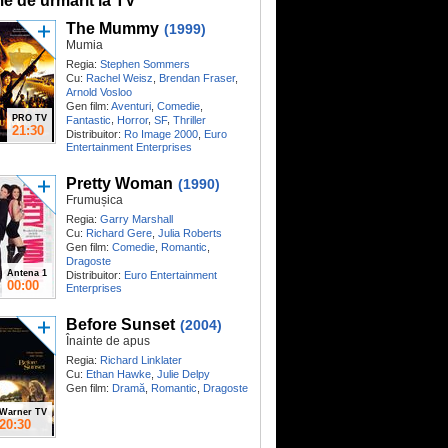
me de urmărit la TV
The Mummy
(1999)
Mumia
Regia:
Stephen Sommers
Cu:
Rachel Weisz
,
Brendan Fraser
,
Arnold Vosloo
Gen film:
Aventuri
,
Comedie
,
PRO TV
,
,
,
Fantastic
Horror
SF
Thriller
21:30
Distribuitor:
Ro Image 2000
,
Euro
Entertainment Enterprises
Pretty Woman
(1990)
Frumușica
Regia:
Garry Marshall
Cu:
Richard Gere
,
Julia Roberts
Gen film:
Comedie
,
Romantic
,
Dragoste
Antena 1
Distribuitor:
Euro Entertainment
00:00
Enterprises
Before Sunset
(2004)
Înainte de apus
Regia:
Richard Linklater
Cu:
Ethan Hawke
,
Julie Delpy
Gen film:
Dramă
,
Romantic
,
Dragoste
Warner TV
20:30