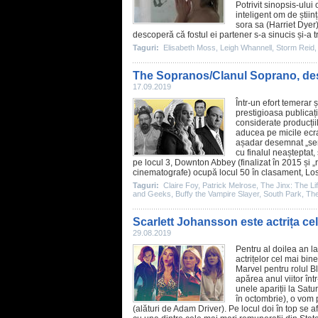
Potrivit sinopsis-ului 
inteligent om de știi
sora sa (
Harriet Dyer
descoperă că fostul ei partener s-a sinucis și-a 
Taguri:
Elisabeth Moss
,
Leigh Whannell
,
Storm Reid
The Sopranos/Clanul Soprano, dese
17.09.2019
Într-un efort temerar 
prestigioasa publicați
considerate producții
aducea pe micile ecran
așadar desemnat „ser
cu finalul neașteptat,
pe locul 3,
Downton Abbey
(finalizat în 2015 și 
cinematografe
) ocupă locul 50 în clasament,
Los
Taguri:
Claire Foy
,
Patrick Melrose
,
The Jinx: The Li
and Geeks
,
Buffy the Vampire Slayer
,
South Park
,
The
Scarlett Johansson este actrița cel 
29.08.2019
Pentru al doilea an l
actrițelor cel mai bin
Marvel pentru rolul
B
apărea anul viitor înt
unele apariții la Satu
în octombrie), o vom
(alături de
Adam Driver
). Pe locul doi în top se 