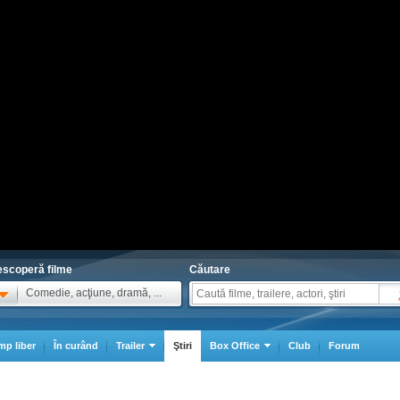
scoperă filme
Căutare
Comedie, acţiune, dramă, ...
mp liber
În curând
Trailer
Ştiri
Box Office
Club
Forum