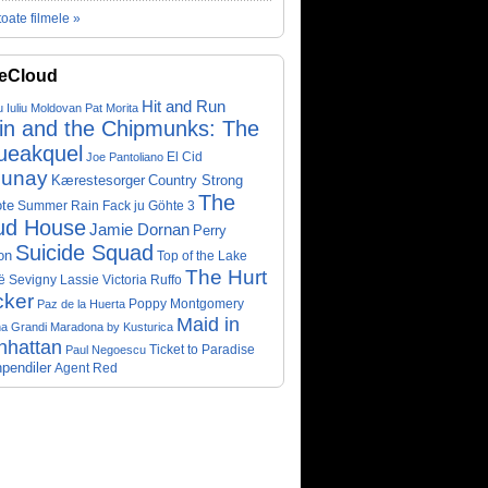
toate filmele »
eCloud
Hit and Run
u Iuliu Moldovan
Pat Morita
vin and the Chipmunks: The
ueakquel
El Cid
Joe Pantoliano
lunay
Kærestesorger
Country Strong
The
te
Summer Rain
Fack ju Göhte 3
ud House
Jamie Dornan
Perry
Suicide Squad
on
Top of the Lake
The Hurt
ë Sevigny
Victoria Ruffo
Lassie
cker
Poppy Montgomery
Paz de la Huerta
Maid in
a Grandi
Maradona by Kusturica
nhattan
Ticket to Paradise
Paul Negoescu
pendiler
Agent Red