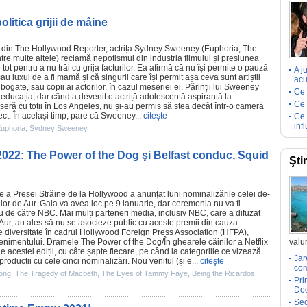
litica grijii de mâine
t din
The Hollywood Reporter
, actrița
Sydney Sweeney
(
Euphoria
,
The
intre multe altele) reclamă nepotismul din industria filmului și presiunea
 tot pentru a nu trăi cu grija facturilor. Ea afirmă că nu își permite o pauză
A j
u luxul de a fi mamă și că singurii care își permit așa ceva sunt artiștii
acu
 bogate, sau copii ai actorilor, în cazul meseriei ei. Părinții lui Sweeney
Ce 
ă educația, dar când a devenit o actriță adolescentă aspirantă la
Ce 
eră cu toții în Los Angeles, nu și-au permis să stea decât într-o cameră
ect. În același timp, pare că Sweeney...
citeşte
Ce 
inf
uphoria
,
Sydney Sweeney
 2022: The Power of the Dog şi Belfast conduc, Squid
Şti
e a Presei Străine de la Hollywood a anunțat luni nominalizările celei de-
ilor de Aur. Gala va avea loc pe 9 ianuarie, dar ceremonia nu va fi
 nu de către NBC. Mai mulți parteneri media, inclusiv NBC, care a difuzat
 Aur, au ales să nu se asocieze public cu aceste
premii
din cauza
 diversitate în cadrul Hollywood Foreign Press Association (HFPA),
venimentului. Dramele The Power of the Dog/
În ghearele câinilor
a Netflix
valur
acestei ediții, cu câte șapte fiecare, pe când la categoriile ce vizează
Jar
roducții cu cele cinci nominalizări. Nou venitul (și e...
citeşte
com
ong
,
The Tragedy of Macbeth
,
The Eyes of Tammy Faye
,
Being the Ricardos
,
Pri
Doc
Sec