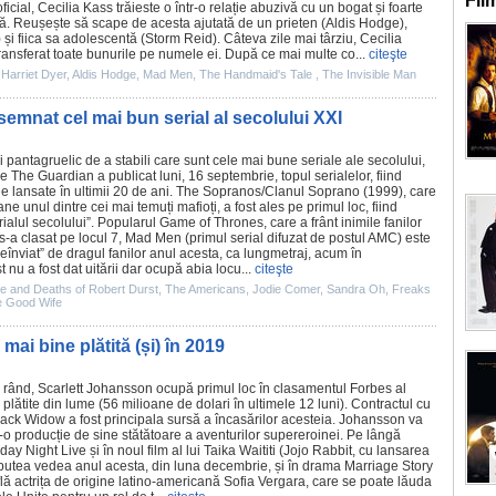
Fil
oficial, Cecilia Kass trăieste o într-o relație abuzivă cu un bogat și foarte
nță. Reușește să scape de acesta ajutată de un prieten (
Aldis Hodge
),
) și fiica sa adolescentă (
Storm Reid
). Câteva zile mai târziu, Cecilia
transferat toate bunurile pe numele ei. După ce mai multe co...
citeşte
,
Harriet Dyer
,
Aldis Hodge
,
Mad Men
,
The Handmaid's Tale
,
The Invisible Man
mnat cel mai bun serial al secolului XXI
și pantagruelic de a stabili care sunt cele mai bune seriale ale secolului,
e The Guardian a publicat luni, 16 septembrie, topul serialelor, fiind
le lansate în ultimii 20 de ani. The Sopranos/
Clanul Soprano
(1999), care
e unul dintre cei mai temuți mafioți, a fost ales pe primul loc, fiind
ialul secolului”. Popularul
Game of Thrones
, care a frânt inimile fanilor
 s-a clasat pe locul 7,
Mad Men
(primul serial difuzat de postul AMC) este
„reînviat” de dragul fanilor anul acesta, ca lungmetraj, acum în
t
nu a fost dat uitării dar ocupă abia locu...
citeşte
fe and Deaths of Robert Durst
,
The Americans
,
Jodie Comer
,
Sandra Oh
,
Freaks
 Good Wife
mai bine plătită (și) în 2019
a rând,
Scarlett Johansson
ocupă primul loc în clasamentul Forbes al
e plătite din lume (56 milioane de dolari în ultimele 12 luni). Contractul cu
lack Widow
a fost principala sursă a încasărilor acesteia. Johansson va
r-o producție de sine stătătoare a aventurilor supereroinei. Pe lângă
rday Night Live și în noul
film
al lui
Taika Waititi
(
Jojo Rabbit
, cu lansarea
 putea vedea anul acesta, din luna decembrie, și în drama
Marriage Story
află actrița de origine latino-americană Sofia Vergara, care se poate lăuda