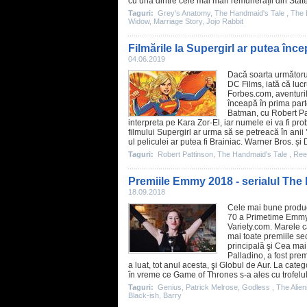
cu una dintre cele mai mari remunerații din Statel
Taguri:
Grey's Anatomy
,
The Handmaid's Tale
,
The 
Widow
,
Marriage Story
,
Jojo Rabbit
Filmările la Supergirl ar putea înc
04.06.2019
Dacă soarta următor
DC Films, iată că lucr
Forbes.com, aventuril
înceapă în prima part
Batman, cu
Robert Pa
interpreta pe Kara Zor-El, iar numele ei va fi prob
filmului Supergirl ar urma să se petreacă în anii 
ul peliculei ar putea fi Brainiac. Warner Bros. și 
Taguri:
Robert Pattinson
,
The Handmaid's Tale
,
Ree
Premiile Emmy 2018 - serialul The 
18.09.2018
Cele mai bune producţ
70 a Primetime Emmy, 
Variety.com. Marele câ
mai toate
premiile
sec
principală şi Cea ma
Palladino, a fost pre
a luat, tot anul acesta, şi Globul de Aur. La cat
în vreme ce
Game of Thrones
s-a ales cu trofelu
Taguri:
Genius
,
Patrick Melrose
,
Godless
,
The Alien
Black-ish
,
Barry