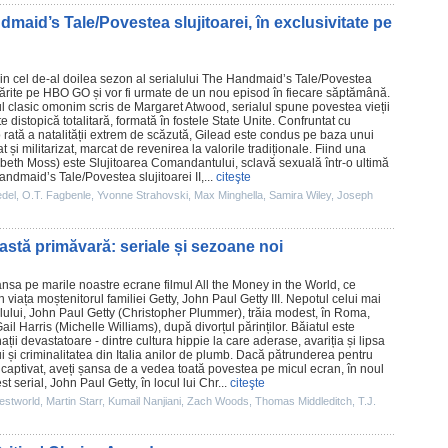
maid’s Tale/Povestea slujitoarei, în exclusivitate pe
n cel de-al doilea sezon al serialului The Handmaid’s Tale/
Povestea
rmărite pe HBO GO și vor fi urmate de un nou episod în fiecare săptămână.
l clasic omonim scris de
Margaret Atwood
, serialul spune povestea vieții
e distopică totalitară, formată în fostele State Unite. Confruntat cu
o rată a natalității extrem de scăzută, Gilead este condus pe baza unui
și militarizat, marcat de revenirea la valorile tradiționale. Fiind una
abeth Moss
) este Slujitoarea Comandantului, sclavă sexuală într-o ultimă
dmaid’s Tale/Povestea slujitoarei II,...
citeşte
edel
,
O.T. Fagbenle
,
Yvonne Strahovski
,
Max Minghella
,
Samira Wiley
,
Joseph
stă primăvară: seriale și sezoane noi
lansa pe marile noastre ecrane
filmul
All the Money in the World
, ce
 viața moștenitorul familiei Getty, John Paul Getty III. Nepotul celui mai
ului, John Paul Getty (
Christopher Plummer
), trăia modest, în Roma,
ail Harris (
Michelle Williams
), după divorțul părinților. Băiatul este
ii devastatoare - dintre cultura hippie la care aderase, avariția și lipsa
 și criminalitatea din Italia anilor de plumb. Dacă pătrunderea pentru
a captivat, aveți șansa de a vedea toată povestea pe micul ecran, în noul
st serial, John Paul Getty, în locul lui Chr...
citeşte
estworld
,
Martin Starr
,
Kumail Nanjiani
,
Zach Woods
,
Thomas Middleditch
,
T.J.