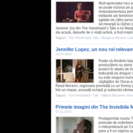
Mult-apreciatul nou s
se poate viziona pe 
Amendamentului pentru
militante ale feminis
agitate de către pers
să meargă la război și
Serenei Joy din The Handmaid’s Tale a lui
Marg
sta acasă, departe de o viață activă, a fost inspir
Taguri:
The Handmaid's Tale
,
Margaret Atwood
,
Cat
Jennifer Lopez, un nou rol releva
18.04.2020
Poate că filmările tut
producătorii nu pierd
proiect în stadiu de 
traficantă de droguri
nu este singurul num
câştigător de
Oscar
p
Reed Morano
, regizoare premiată cu un Emmy p
într-un impas, această echipă şi subiectul oferta
Taguri:
The Handmaid's Tale
,
William Monahan
,
Ree
Primele imagini din The Invisibile 
07.11.2019
Protagonista noului
T
preluate de enterta
o interpretează pe Ce
pare a fi un ospiciu 