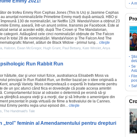
imetime Emmy 2021!
A m
inător de trofeu Emmy
Ron Cephas Jones
(
This Is Us
) și
Jasmine Cephas
) au anunțat nominalizările Primetime Emmy marți după-amiază. HBO și
Pro
mpreună 130 de nominalizări, iar Netflix 129.
WandaVision
a obținut 23
emiile
Emmy, aseară, într-un anunț online, transmis pe Facebook. Este al
izat serial al acestei ediții, după
The Crown
și
The Mandalorian
,
e categorii. Adăugând cele cinci nominalizări obținute de
The Falcon
ținut în total 28 de nominalizări. WandaVision și The Falcon And The
inematografic Marvel, alături de
Black Widow
- primul lung...
citeşte
da
,
Halston
,
Ewan McGregor
,
Hugh Grant
,
Paul Bettany
,
Kate Winslet
,
Anya
Şti
deta
ul psihologic Run Rabbit Run
Se 
Ast
lor hăituite, dar şi unor roluri fizice, australianca
Elisabeth Moss
va
Fil
olul principal în Run Rabbit Run, un thriller bazat pe o idee originală a
pos
ent, anunţă Variety. Moss interpretează o expertă în tratamente pentru
Sal
arte de un şoc atunci când fiica ei dovedeşte că poate accesa amintiri
ară. Comportamentul bizar al odraslei o determină pe eroină să-şi
 ştiinţifică asupra vieţii şi a morţii, dar şi să înfrunte o ameninţare din
Cro
ment prezentat în piaţa virtuală de
filme
a festivalului de la Cannes.
miul
Emmy pentru regia unui episod din...
citeşte
ss
,
The Handmaid's Tale
n „trol” feminin al Amendamentului pentru drepturi