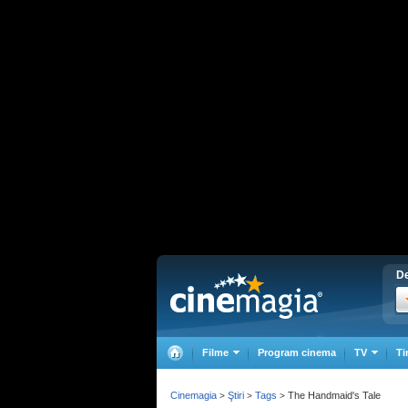
De
Filme
Program cinema
TV
Ti
Cinemagia
Ştiri
Tags
The Handmaid's Tale
>
>
>