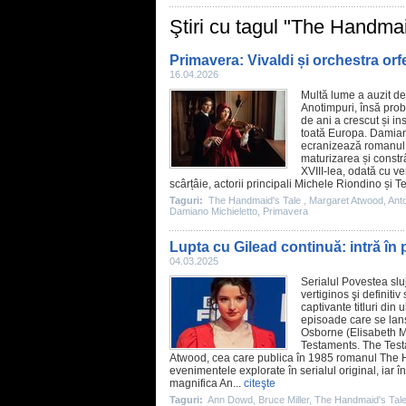
Ştiri cu tagul "The Handmai
Primavera: Vivaldi și orchestra orfe
16.04.2026
Multă lume a auzit d
Anotimpuri, însă prob
de ani a crescut și in
toată Europa.
Damian
ecranizează romanul 
maturizarea și constrâ
XVIII-lea, odată cu v
scârțâie, actorii principali
Michele Riondino
și
Te
Taguri:
The Handmaid's Tale
,
Margaret Atwood
,
Anto
Damiano Michieletto
,
Primavera
Lupta cu Gilead continuă: intră în
04.03.2025
Serialul
Povestea sluj
vertiginos şi definiti
captivante titluri din
episoade care se lan
Osborne (Elisabeth Mo
Testaments. The Test
Atwood, cea care publica în 1985 romanul The Ha
evenimentele explorate în serialul original, iar în
magnifica
An
...
citeşte
Taguri:
Ann Dowd
,
Bruce Miller
,
The Handmaid's Tal