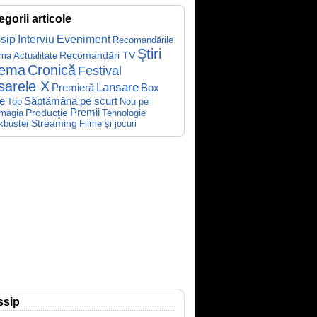
egorii articole
sip
Interviu
Eveniment
Recomandările
Ştiri
Recomandări TV
ema
Actualitate
nema
Cronică
Festival
sarele X
Lansare
Premieră
Box
Săptămâna pe scurt
ce
Top
Nou pe
Producţie
Premii
Tehnologie
magia
kbuster
Streaming
Filme și jocuri
ssip