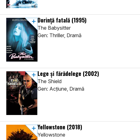
Dorință fatală
(1995)
The Babysitter
Gen: Thriller, Dramă
Lege și fărădelege
(2002)
The Shield
Gen: Acţiune, Dramă
Yellowstone
(2018)
Yellowstone