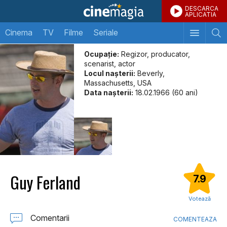
DESCARCA
APLICATIA
Cinema
TV
Filme
Seriale
Ocupație:
Regizor, producator,
scenarist, actor
Locul naşterii:
Beverly,
Massachusetts, USA
Data naşterii:
18.02.1966 (60 ani)
Guy Ferland
7.9
Votează
Comentarii
COMENTEAZA