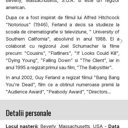
Beverly, Massachusetts, S.U.A. si este un regizor
american.
Dupa ce a fost inspirat de filmul lui Alfred Hitchcock
"Notorious" (1946), Ferland a decis sa studieze la
scoala de cinematografie si televiziune, " University of
Southern California", absolvind in anul 1988. El a
colaborat cu regizorul Joel Schumacher la filme
precum: "Cousins", "Flatliners", "If Looks Could Kill",
"Dying Young", "Falling Down" si "The Client", iar in
anul 1995 a regizat primul sau film, "The Babysitter".
In anul 2002, Guy Ferland a regizat filmul "Bang Bang
You're Dead", film ce a obtinut numeroase premii la
"Audience Award", "Peabody Award", "Directors...
Detalii personale
Locul naşterii:
Beverly, Massachusetts, USA -
Data