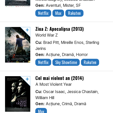
Gen:
Aventuri, Mister, SF
Netflix
Max
Rakuten
Ziua Z: Apocalipsa (2013)
World War Z
Cu:
Brad Pitt, Mireille Enos, Sterling
Jerins
Gen:
Acţiune, Dramă, Horror
Netflix
Sky Showtime
Rakuten
Cel mai violent an (2014)
A Most Violent Year
Cu:
Oscar Isaac, Jessica Chastain,
William Hill
Gen:
Acţiune, Crimă, Dramă
Max