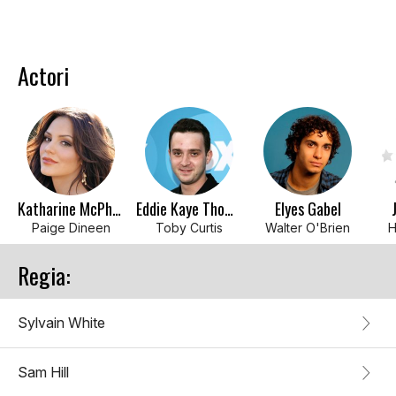
Actori
Katharine McPhee
Eddie Kaye Thomas
Elyes Gabel
Paige Dineen
Toby Curtis
Walter O'Brien
H
Regia:
Sylvain White
Sam Hill