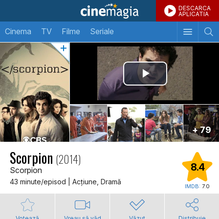
DESCARCA
APLICATIA
Cinema
TV
Filme
Seriale
+ 79
Scorpion
(2014)
8.4
Scorpion
43 minute/episod | Acţiune, Dramă
IMDB:
7.0
Votează
Vreau să văd
Văzut
Distribuie