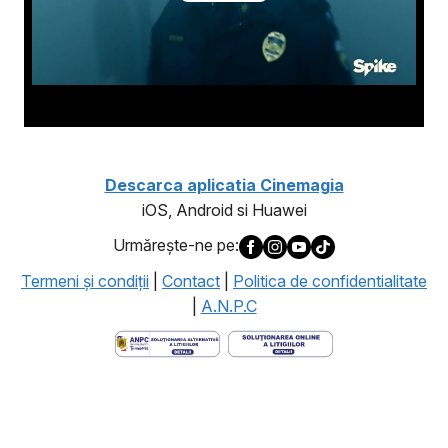
Descarca aplicatia Cinemagia
iOS, Android si Huawei
Urmăreşte-ne pe:
Termeni şi condiţii
|
Contact
|
Politica de confidentialitate
|
A.N.P.C