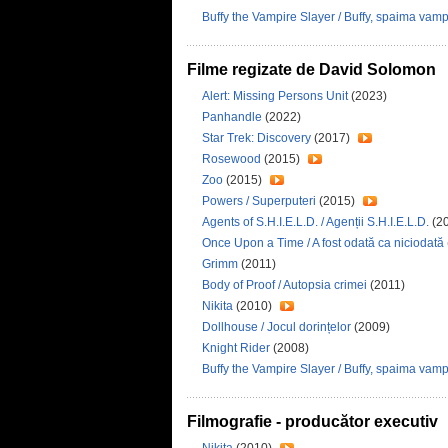
Buffy the Vampire Slayer / Buffy, spaima vampi
Filme regizate de David Solomon
Alert: Missing Persons Unit
(2023)
Panhandle
(2022)
Star Trek: Discovery
(2017)
Rosewood
(2015)
Zoo
(2015)
Powers / Superputeri
(2015)
Agents of S.H.I.E.L.D. / Agenții S.H.I.E.L.D.
(2
Once Upon a Time / A fost odată ca niciodată
Grimm
(2011)
Body of Proof / Autopsia crimei
(2011)
Nikita
(2010)
Dollhouse / Jocul dorințelor
(2009)
Knight Rider
(2008)
Buffy the Vampire Slayer / Buffy, spaima vampi
Filmografie - producător executiv