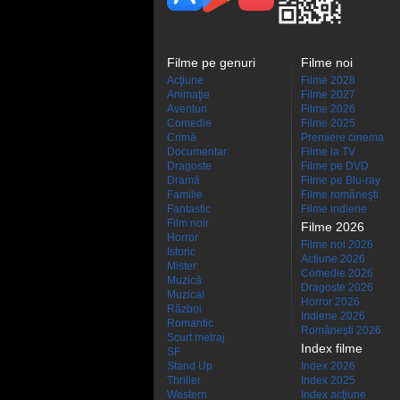
Filme pe genuri
Filme noi
Acţiune
Filme 2028
Animaţie
Filme 2027
Aventuri
Filme 2026
Comedie
Filme 2025
Crimă
Premiere cinema
Documentar
Filme la TV
Dragoste
Filme pe DVD
Dramă
Filme pe Blu-ray
Familie
Filme româneşti
Fantastic
Filme indiene
Film noir
Filme 2026
Horror
Filme noi 2026
Istoric
Actiune 2026
Mister
Comedie 2026
Muzică
Dragoste 2026
Muzical
Horror 2026
Război
Indiene 2026
Romantic
Româneşti 2026
Scurt metraj
Index filme
SF
Stand Up
Index 2026
Thriller
Index 2025
Western
Index acţiune