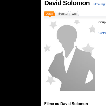
David Solomon
Filme reg
Detalii
Păreri (1)
Wiki
Ocupa
Contri
Filme cu David Solomon