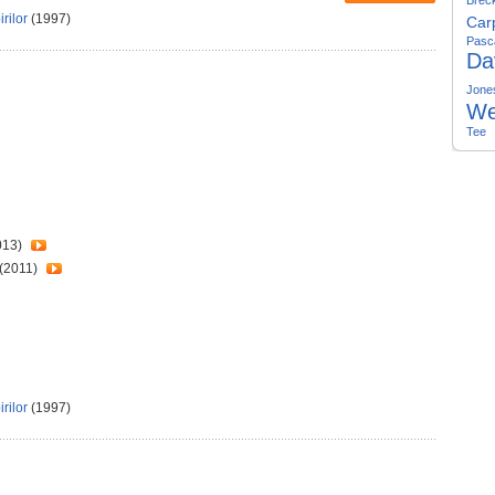
Brec
rilor
(1997)
Car
Pasc
Da
Jone
We
Tee
013)
(2011)
rilor
(1997)