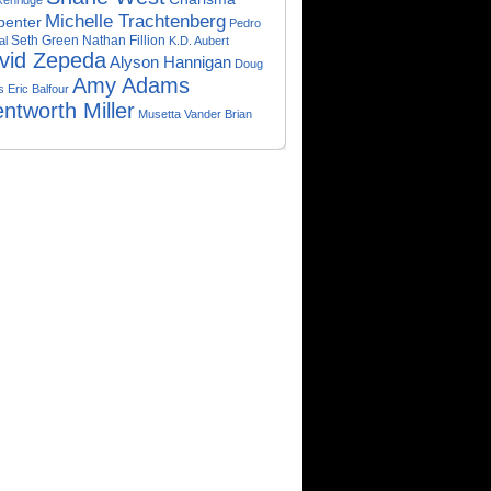
kenridge
Michelle Trachtenberg
penter
Pedro
Seth Green
Nathan Fillion
al
K.D. Aubert
vid Zepeda
Alyson Hannigan
Doug
Amy Adams
s
Eric Balfour
ntworth Miller
Musetta Vander
Brian