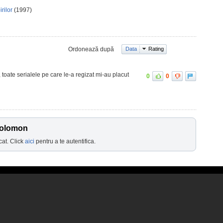
rilor
(1997)
Ordonează după
Data
Rating
 toate serialele pe care le-a regizat mi-au placut
0
0
Solomon
cat. Click
aici
pentru a te autentifica.