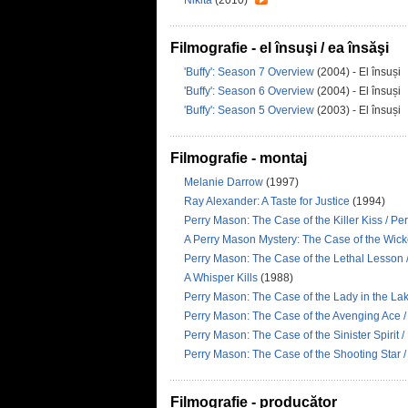
Nikita
(2010)
Filmografie - el însuşi / ea însăşi
'Buffy': Season 7 Overview
(2004) - El însuși
'Buffy': Season 6 Overview
(2004) - El însuși
'Buffy': Season 5 Overview
(2003) - El însuși
Filmografie - montaj
Melanie Darrow
(1997)
Ray Alexander: A Taste for Justice
(1994)
Perry Mason: The Case of the Killer Kiss / Pe
A Perry Mason Mystery: The Case of the Wic
Perry Mason: The Case of the Lethal Lesson 
A Whisper Kills
(1988)
Perry Mason: The Case of the Lady in the La
Perry Mason: The Case of the Avenging Ace / 
Perry Mason: The Case of the Sinister Spirit /
Perry Mason: The Case of the Shooting Star /
Filmografie - producător