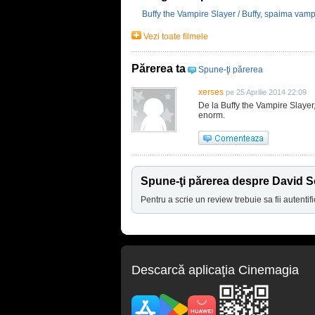
Buffy the Vampire Slayer / Buffy, spaima vampi
Vezi toate filmele
Părerea ta
Spune-ţi părerea
xerses
pe 25 Aprilie 2014 22:09
De la Buffy the Vampire Slayer,
enorm.
Spune-ţi părerea despre David 
Pentru a scrie un review trebuie sa fii autentifi
Descarcă aplicaţia Cinemagia