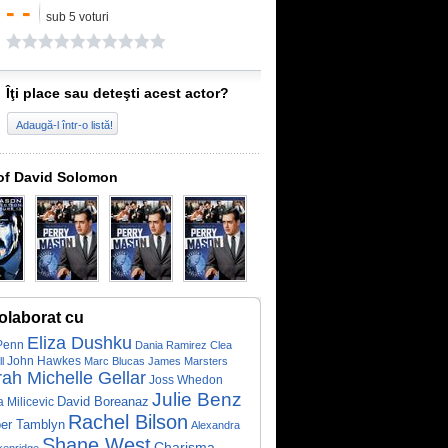
- -
sub 5 voturi
Îţi place sau deteşti acest actor?
Adaugă-l într-o listă!
of David Solomon
olaborat cu
Eliza Dushku
Penn
Dania Ramirez
Clea
John Hawkes
l
Marc Blucas
James Marsters
ah Michelle Gellar
Joss Whedon
Julie Benz
David Boreanaz
a Milicevic
Rachel Bilson
er Tamblyn
Alexandra
Shane West
Charisma