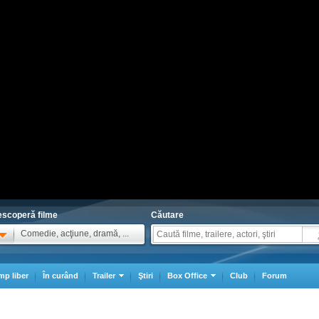
scoperă filme
Căutare
Comedie, acţiune, dramă, ...
mp liber
În curând
Trailer
Ştiri
Box Office
Club
Forum