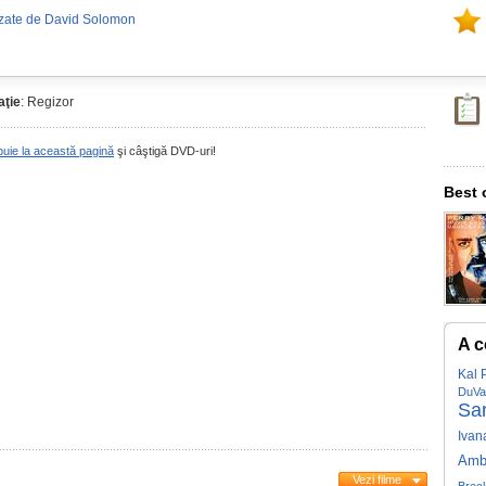
izate de David Solomon
ţie
: Regizor
buie la această pagină
şi câştigă DVD-uri!
Best 
A c
Kal 
DuVal
Sar
Ivan
Amb
Vezi filme