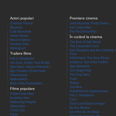
Actori populari
Premiere cinema
Charlize Theron
Uma Musume: Pretty Derby -...
Beyoncé
Ice Cream Man
Cate Blanchett
The Pout-Pout Fish
Adrien Brody
În curând la cinema
Nicole Kidman
The End of Oak Street
Osvaldo Ríos
The Carpenter's Son
Născuţi azi
Gail Daughtry and the Celebrity 
Trailere filme
Pass
PAW Patrol: The Dino Movie
Fall 2: Deadpoint
Insidious: Out of the Further
Ha-chan, Shake Your Booty!
Spa Weekend
Star Wars: Visions Presents -...
One Night Only
Big Chicken: A Fast Food...
The Dog Stars
Phenomena
Fuori
Motherwitch
Mutiny
Rise of the Footsoldier:...
Sacrifice
Filme populare
Handbook for Superheroes
Project Hail Mary
Fall 2: Deadpoint
În pielea mea
Cars
Wuthering Heights
Don't Look Back in Anger
Obsession
By Any Means
Crime 101
Le crime du 3e étage
Kîzîm