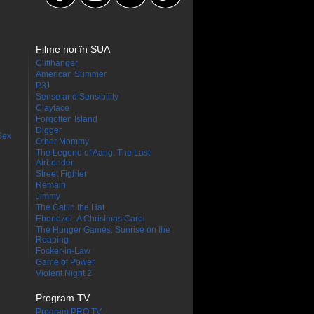
Filme noi în SUA
Cliffhanger
American Summer
P31
Sense and Sensibility
Clayface
Forgotten Island
Digger
Sex
Other Mommy
The Legend of Aang: The Last
Airbender
Street Fighter
Remain
Jimmy
The Cat in the Hat
Ebenezer: A Christmas Carol
The Hunger Games: Sunrise on the
Reaping
Focker-in-Law
Game of Power
Violent Night 2
Program TV
Program PRO TV