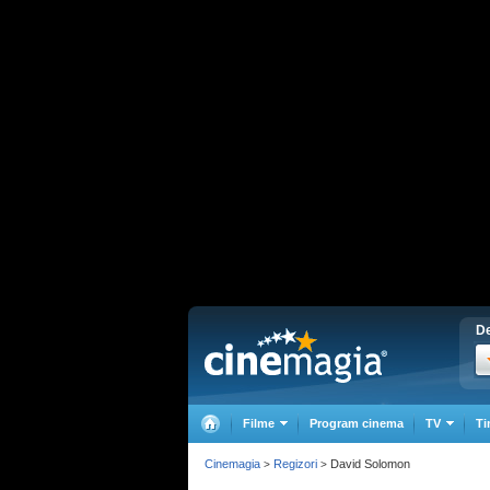
De
Filme
Program cinema
TV
Ti
Cinemagia
Regizori
David Solomon
>
>