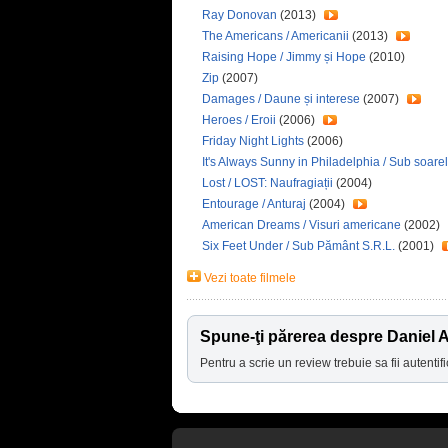
Ray Donovan
(2013)
The Americans / Americanii
(2013)
Raising Hope / Jimmy și Hope
(2010)
Zip
(2007)
Damages / Daune și interese
(2007)
Heroes / Eroii
(2006)
Friday Night Lights
(2006)
It's Always Sunny in Philadelphia / Sub soare
Lost / LOST: Naufragiații
(2004)
Entourage / Anturaj
(2004)
American Dreams / Visuri americane
(2002)
Six Feet Under / Sub Pământ S.R.L.
(2001)
Vezi toate filmele
Spune-ţi părerea despre Daniel A
Pentru a scrie un review trebuie sa fii autentifi