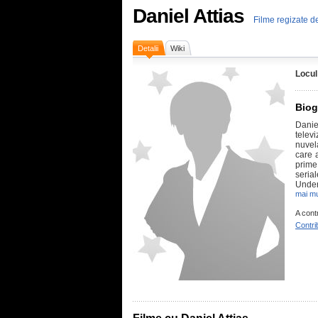
Daniel Attias
Filme regizate de
Detalii
Wiki
Locul
Biog
Danie
telev
nuvela
care 
prime
seria
Under,
mai mu
A cont
Contri