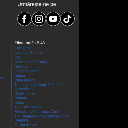
Urmăreşte-ne pe
Filme noi în SUA
Cliffhanger
American Summer
P31
Sense and Sensibility
Clayface
Forgotten Island
Digger
Sex
Other Mommy
The Legend of Aang: The Last
Airbender
Street Fighter
Remain
Jimmy
The Cat in the Hat
Ebenezer: A Christmas Carol
The Hunger Games: Sunrise on the
Reaping
Focker-in-Law