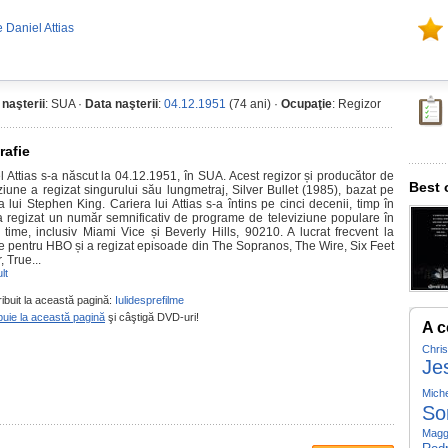
 Daniel Attias
 naşterii
: SUA ·
Data naşterii
:
04.12.1951
(74 ani) ·
Ocupaţie
: Regizor
rafie
l Attias s-a născut la 04.12.1951, în SUA. Acest regizor și producător de
Best 
iziune a regizat singurului său lungmetraj, Silver Bullet (1985), bazat pe
 lui Stephen King. Cariera lui Attias s-a întins pe cinci decenii, timp în
a regizat un număr semnificativ de programe de televiziune populare în
 time, inclusiv Miami Vice și Beverly Hills, 90210. A lucrat frecvent la
le pentru HBO și a regizat episoade din The Sopranos, The Wire, Six Feet
 True...
lt
ribuit la această pagină:
Iulidesprefilme
buie la această pagină
şi câştigă DVD-uri!
A c
Chris
Je
Miche
So
Magg