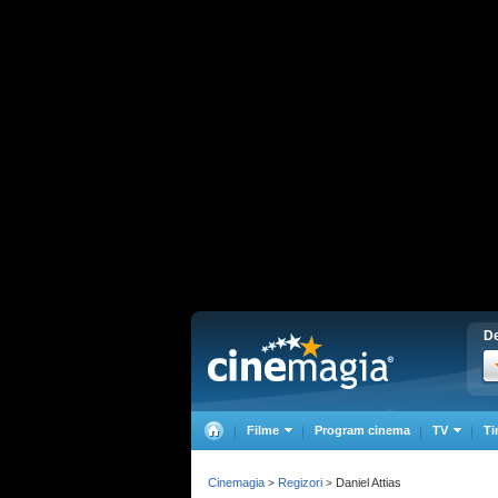
De
Filme
Program cinema
TV
Ti
Cinemagia
Regizori
Daniel Attias
>
>