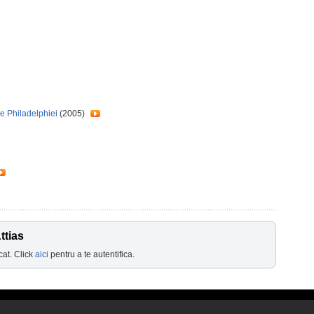
le Philadelphiei
(2005)
ttias
cat. Click
aici
pentru a te autentifica.