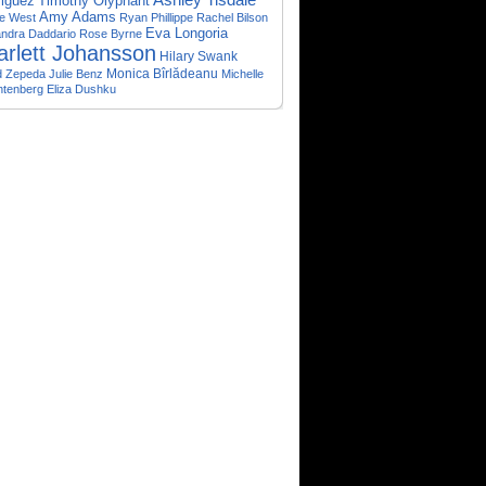
Ashley Tisdale
iguez
Timothy Olyphant
Amy Adams
e West
Ryan Phillippe
Rachel Bilson
Eva Longoria
andra Daddario
Rose Byrne
arlett Johansson
Hilary Swank
Monica Bîrlădeanu
d Zepeda
Julie Benz
Michelle
htenberg
Eliza Dushku