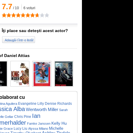
7.7
/
10
6
voturi
Îţi place sau deteşti acest actor?
Adaugă-l într-o listă!
of Daniel Attias
olaborat cu
Evangeline Lilly
Denise Richards
tina Aguilera
ssica Alba
Wentworth Miller
Sarah
Ian
Chris Pine
lle Gellar
merhalder
Kelly Hu
Famke Janssen
Michelle
ie Grace
Lucy Liu
Alyssa Milano