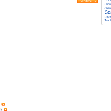
Rodr
Vezi filme
Shan
Alex
Sc
Davi
Trac
)
4)