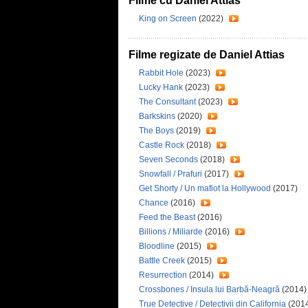
Filme cu Daniel Attias
King on Screen
(2022)
Filme regizate de Daniel Attias
Rabbit Hole
(2023)
Lucky Hank
(2023)
The Consultant
(2023)
Barkskins
(2020)
The Boys
(2019)
Castle Rock
(2018)
Seven Seconds
(2018)
Snowfall / Prafuri
(2017)
Get Shorty / Un mafiot la Hollywood
(2017)
Chance
(2016)
Feed the Beast
(2016)
Billions / Miliarde
(2016)
Bloodline
(2015)
Battle Creek
(2015)
Resurrection
(2014)
Crossbones / Insula lui Barbă-Neagră
(2014
True Detective / Detectivii din California
(201