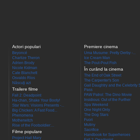
Actori populari
Premiere cinema
Beyoncé
Uma Musume: Pretty Derby -...
Charlize Theron
Ice Cream Man
Adrien Brody
The Pout-Pout Fish
Nicole Kidman
În curând la cinema
Cate Blanchett
The End of Oak Street
Osvaldo Ríos
The Carpenter's Son
Născuţi azi
Gail Daughtry and the Celebrity 
Trailere filme
Pass
PAW Patrol: The Dino Movie
Fall 2: Deadpoint
Insidious: Out of the Further
Ha-chan, Shake Your Booty!
Spa Weekend
Star Wars: Visions Presents -...
One Night Only
Big Chicken: A Fast Food...
The Dog Stars
Phenomena
Fuori
Motherwitch
Mutiny
Rise of the Footsoldier:...
Sacrifice
Filme populare
Handbook for Superheroes
Project Hail Mary
Fall 2: Deadpoint