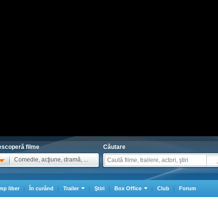
scoperă filme
Căutare
Comedie, acţiune, dramă, ...
mp liber
În curând
Trailer
Ştiri
Box Office
Club
Forum