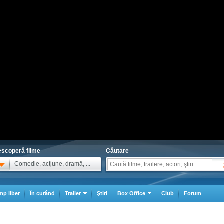
scoperă filme
Căutare
Comedie, acţiune, dramă, ...
mp liber
În curând
Trailer
Ştiri
Box Office
Club
Forum