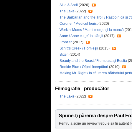
Allie & Andi
(2026)
The Lake
(2022)
The Barbarian and the Troll / Războinica și tr
Coroner / Medicul legist
(2020)
Workin' Moms / Mami merge și la muncă
(201
Anne / Anne cu „e” la sfârșit
(2017)
Frontier
(2017)
Schitt's Creek / Homleşii
(2015)
Bitten
(2014)
Beauty and the Beast / Frumoasa și Bestia
(2
Rookie Blue / Ofițeri începători
(2010)
Making Mr. Right / În căutarea bărbatului perf
Filmografie - producător
The Lake
(2022)
Spune-ţi părerea despre Paul Fo
Pentru a scrie un review trebuie sa fii autentifi