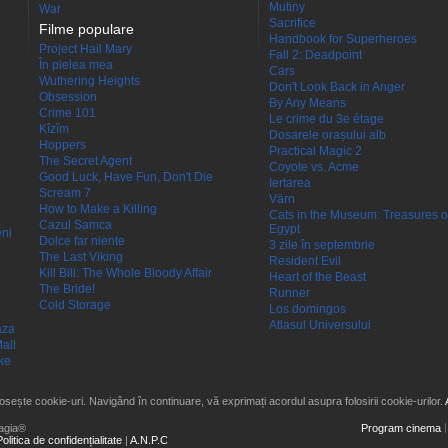
Mutiny
War
Sacrifice
Filme populare
Handbook for Superheroes
Project Hail Mary
Fall 2: Deadpoint
În pielea mea
Cars
Wuthering Heights
Don't Look Back in Anger
Obsession
By Any Means
Crime 101
Le crime du 3e étage
Kîzîm
Dosarele orașului alb
Hoppers
Practical Magic 2
The Secret Agent
Coyote vs. Acme
Good Luck, Have Fun, Don't Die
Iertarea
Scream 7
Värn
How to Make a Killing
Cats in the Museum: Treasures o
Cazul Samca
Egypt
eni
Dolce far niente
3 zile în septembrie
The Last Viking
Resident Evil
Kill Bill: The Whole Bloody Affair
Heart of the Beast
The Bride!
Runner
Cold Storage
Los domingos
Atlasul Universului
aza
all
ke
losește cookie-uri. Navigând în continuare, vă exprimați acordul asupra folosirii cookie-urilor.
agia®
Program cinema
Politica de confidențialitate
|
A.N.P.C