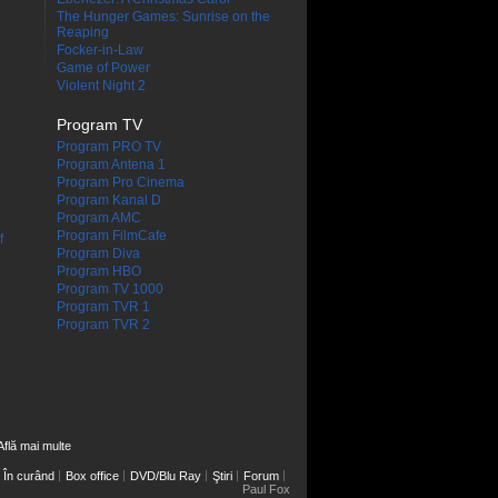
The Hunger Games: Sunrise on the
Reaping
Focker-in-Law
Game of Power
Violent Night 2
Program TV
Program PRO TV
Program Antena 1
Program Pro Cinema
Program Kanal D
Program AMC
Program FilmCafe
f
Program Diva
Program HBO
Program TV 1000
Program TVR 1
Program TVR 2
Află mai multe
În curând
Box office
DVD/Blu Ray
Ştiri
Forum
Paul Fox