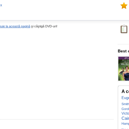
ox
buie la această pagină
şi câştigă DVD-uri!
Best 
A c
Eug
Smit
Gord
Vict
Cai
Hamp