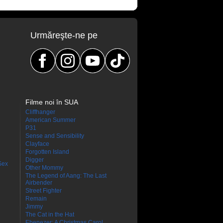
Urmăreşte-ne pe
Filme noi în SUA
Cliffhanger
American Summer
P31
Sense and Sensibility
Clayface
Forgotten Island
Digger
Sex
Other Mommy
The Legend of Aang: The Last
Airbender
Street Fighter
Remain
Jimmy
The Cat in the Hat
Ebenezer: A Christmas Carol