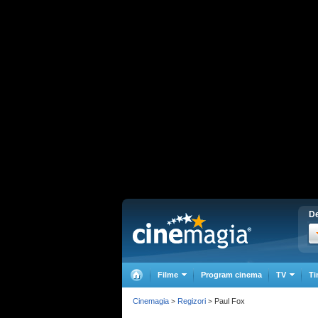
De
Filme
Program cinema
TV
Ti
Cinemagia
Regizori
Paul Fox
>
>