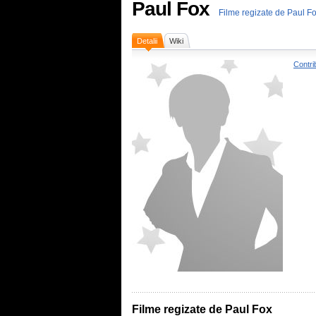
Paul Fox
Filme regizate de Paul F
Detalii
Wiki
Contri
Filme regizate de Paul Fox