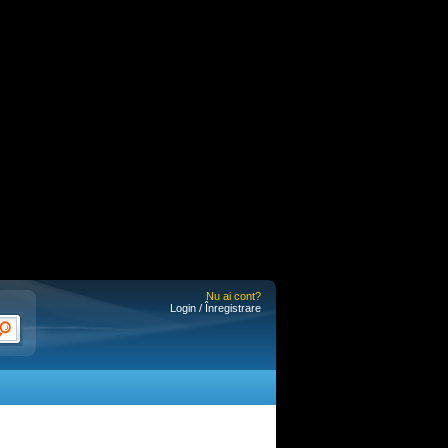
Nu ai cont?
Login / Înregistrare