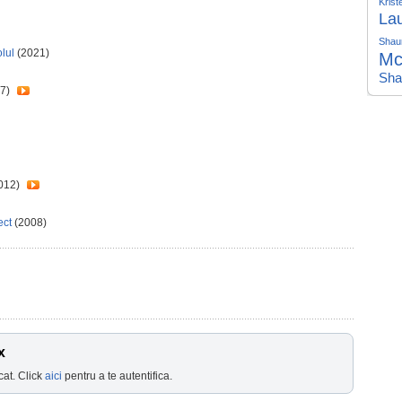
Krist
La
Shau
olul
(2021)
Mc
Sha
7)
012)
ect
(2008)
x
cat. Click
aici
pentru a te autentifica.