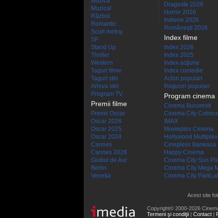
Muzică
Dragoste 2026
Muzical
Horror 2026
Război
Indiene 2026
Romantic
Româneşti 2026
Scurt metraj
Index filme
SF
Stand Up
Index 2026
Thriller
Index 2025
Western
Index acţiune
Taguri filme
Index comedie
Taguri stiri
Actori populari
Arhiva stiri
Regizori populari
Program TV
Program cinema
Premii filme
Cinema Bucuresti
Premii Oscar
Cinema City Cotroc
Oscar 2026
IMAX
Oscar 2025
Movieplex Cinema
Oscar 2024
Hollywood Multiplex
Cannes
Cineplexx Baneasa
Cannes 2026
Happy Cinema
Globul de Aur
Cinema City Sun Pl
Berlin
Cinema City Mega M
Venetia
Cinema City ParkLa
Acest site fo
Copyright© 2000-2026 Cinem
Termeni şi condiţii
|
Contact
|