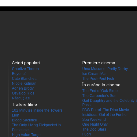
Actori populari
Premiere cinema
Charlize Theron
Uma Musume: Pretty Derby -...
Beyoncé
Ice Cream Man
Cate Blanchett
The Pout-Pout Fish
Nicole Kidman
În curând la cinema
Adrien Brody
The End of Oak Street
Osvaldo Ríos
The Carpenter's Son
Născuţi azi
Gail Daughtry and the Celebrity 
Trailere filme
Pass
PAW Patrol: The Dino Movie
102 Minutes Inside the Towers
Insidious: Out of the Further
Lion
Spa Weekend
Blood Sacrifice
One Night Only
The Only Living Pickpocket in...
The Dog Stars
Primetime
Fuori
High Value Target