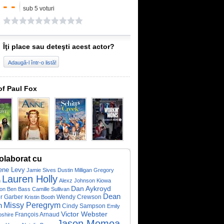
- -
sub 5 voturi
Îţi place sau deteşti acest actor?
Adaugă-l într-o listă!
of Paul Fox
olaborat cu
ene Levy
Jamie Sives
Dustin Milligan
Gregory
Lauren Holly
h
Alexz Johnson
Kiowa
Dan Aykroyd
on
Ben Bass
Camille Sullivan
Dean
or Garber
Wendy Crewson
Kristin Booth
Missy Peregrym
n
Cindy Sampson
Emily
Victor Webster
François Arnaud
shire
Jason Momoa