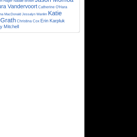
en Hager
Natalie Brown
ura Vandervoort
Catherine O'Hara
Katie
na MacDonald
Jessalyn Wanlim
Grath
Erin Karpluk
Christina Cox
y Mitchell