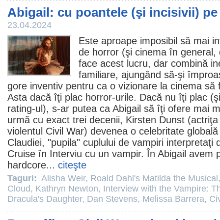
Abigail: cu poantele (şi incisivii) pe
23.04.2024
Este aproape imposibil să mai in
de
horror
(şi
cinema
în general, d
face acest lucru, dar combină i
familiare, ajungând să-şi împroaş
gore inventiv pentru ca o vizionare la
cinema
să f
Asta dacă îţi plac
horror
-urile. Dacă nu îţi plac (ş
rating-ul), s-ar putea ca Abigail să îţi ofere mai mu
urmă cu exact trei decenii,
Kirsten Dunst
(actriţ
violentul
Civil War
) devenea o celebritate globală 
Claudiei, "pupila" cuplului de vampiri interpretaţi
Cruise în Interviu cu un vampir. În Abigail avem 
hardcore...
citeşte
Taguri:
Alisha Weir
,
Roald Dahl's Matilda the Musical
Cloud
,
Kathryn Newton
,
Interview with the Vampire: 
Dracula's Daughter
,
Dan Stevens
,
Melissa Barrera
,
Ci