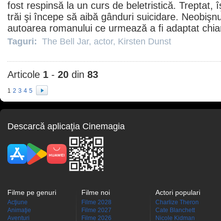
fost respinsă la un curs de beletristică. Treptat, î
trăi şi începe să aibă gânduri suicidare. Neobişnu
autoarea romanului ce urmează a fi adaptat chiar
Taguri:
The Bell Jar
,
actor
,
Kirsten Dunst
Articole
1
-
20
din
83
1
2
3
4
5
Descarcă aplicaţia Cinemagia
Filme pe genuri
Filme noi
Actori populari
Acţiune
Filme 2028
Charlize Theron
Animaţie
Filme 2027
Cate Blanchett
Aventuri
Filme 2026
Nicole Kidman