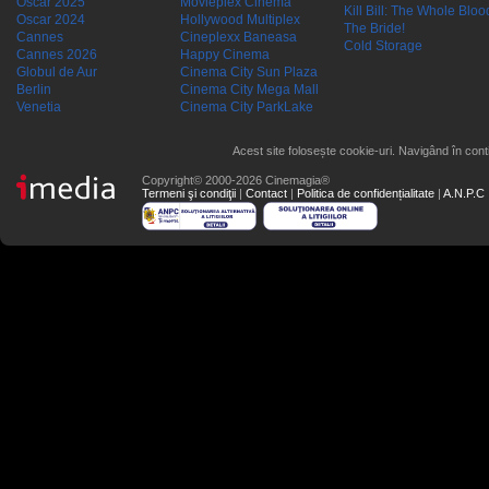
Oscar 2025
Movieplex Cinema
Kill Bill: The Whole Blood
Oscar 2024
Hollywood Multiplex
The Bride!
Cannes
Cineplexx Baneasa
Cold Storage
Cannes 2026
Happy Cinema
Globul de Aur
Cinema City Sun Plaza
Berlin
Cinema City Mega Mall
Venetia
Cinema City ParkLake
Acest site folosește cookie-uri. Navigând în conti
Copyright© 2000-2026 Cinemagia®
Termeni şi condiţii
|
Contact
|
Politica de confidențialitate
|
A.N.P.C