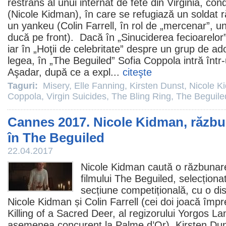
restrâns al unui internat de fete din Virginia, c
(
Nicole Kidman
), în care se refugiază un soldat 
un yankeu (
Colin Farrell
, în rol de „mercenar”, u
ducă pe front). Dacă în „
Sinuciderea fecioarelor
iar în „Hoţii de celebritate” despre un grup de ad
legea, în „The Beguiled” Sofia Coppola intră într-
Aşadar, după ce a expl...
citeşte
Taguri:
Misery
,
Elle Fanning
,
Kirsten Dunst
,
Nicole K
Coppola
,
Virgin Suicides
,
The Bling Ring
,
The Beguil
Cannes 2017. Nicole Kidman, răzb
în The Beguiled
22.04.2017
Nicole Kidman
caută o răzbunare
filmului The Beguiled, selecționa
secțiune competițională, cu o dis
Nicole Kidman și
Colin Farrell
(cei doi joacă împr
Killing of a Sacred Deer, al regizorului
Yorgos La
asemenea concurent la Palme d’Or),
Kirsten Du