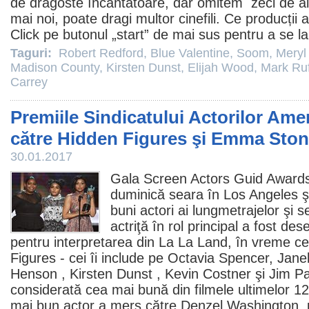
de dragoste încântătoare, dar omitem zeci de alte 
mai noi, poate dragi multor cinefili. Ce producții 
Click pe butonul „start” de mai sus pentru a se la
Taguri:
Robert Redford
,
Blue Valentine
,
Soom
,
Meryl
Madison County
,
Kirsten Dunst
,
Elijah Wood
,
Mark Ruf
Carrey
Premiile Sindicatului Actorilor Ame
către Hidden Figures şi Emma Sto
30.01.2017
Gala Screen Actors Guid Awards
duminică seara în Los Angeles ş
buni actori ai lungmetrajelor şi 
actriţă în rol principal a fost d
pentru interpretarea din
La La Land
, în vreme ce 
Figures
- cei îi include pe
Octavia Spencer
, Jane
Henson
,
Kirsten Dunst
,
Kevin Costner
şi
Jim P
considerată cea mai bună din
filmele
ultimelor 12
mai bun actor a mers către
Denzel Washington
,