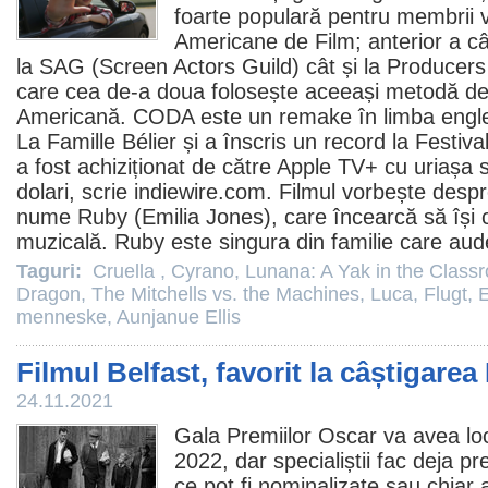
foarte populară pentru membrii v
Americane de
Film
; anterior a c
la SAG (Screen Actors Guild) cât și la Producers
care cea de-a doua folosește aceeași metodă d
Americană. CODA este un remake în limba englez
La Famille Bélier și a înscris un record la Festiv
a fost achiziționat de către Apple TV+ cu uriașa
dolari, scrie indiewire.com.
Filmul
vorbește despre
nume Ruby (Emilia Jones), care încearcă să își 
muzicală. Ruby este singura din familie care aud
Taguri:
Cruella
,
Cyrano
,
Lunana: A Yak in the Class
Dragon
,
The Mitchells vs. the Machines
,
Luca
,
Flugt
,
menneske
,
Aunjanue Ellis
Filmul Belfast, favorit la câștigare
24.11.2021
Gala Premiilor
Oscar
va avea loc
2022, dar specialiștii fac deja prev
ce pot fi nominalizate sau chiar a