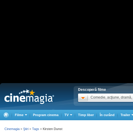
Descoperă filme
Comedie, acţiune, dramă, .
Filme
Program cinema
TV
Timp liber
În curând
Trailer
Cinemagia
Ştiri
Tags
Kirsten Dunst
>
>
>