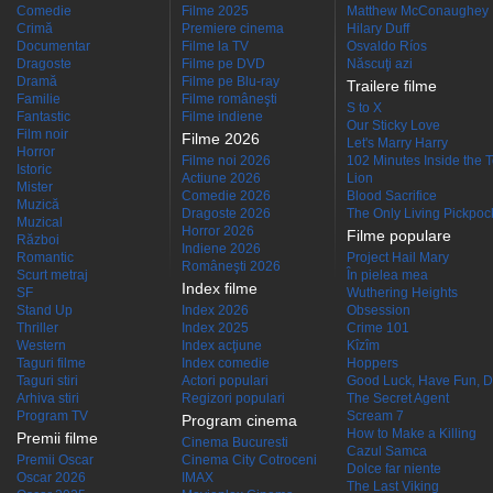
Comedie
Filme 2025
Matthew McConaughey
Crimă
Premiere cinema
Hilary Duff
Documentar
Filme la TV
Osvaldo Ríos
Dragoste
Filme pe DVD
Născuţi azi
Dramă
Filme pe Blu-ray
Trailere filme
Familie
Filme româneşti
S to X
Fantastic
Filme indiene
Our Sticky Love
Film noir
Filme 2026
Let's Marry Harry
Horror
Filme noi 2026
102 Minutes Inside the 
Istoric
Actiune 2026
Lion
Mister
Comedie 2026
Blood Sacrifice
Muzică
Dragoste 2026
The Only Living Pickpocke
Muzical
Horror 2026
Filme populare
Război
Indiene 2026
Romantic
Project Hail Mary
Româneşti 2026
Scurt metraj
În pielea mea
Index filme
SF
Wuthering Heights
Stand Up
Index 2026
Obsession
Thriller
Index 2025
Crime 101
Western
Index acţiune
Kîzîm
Taguri filme
Index comedie
Hoppers
Taguri stiri
Actori populari
Good Luck, Have Fun, D
Arhiva stiri
Regizori populari
The Secret Agent
Program TV
Scream 7
Program cinema
How to Make a Killing
Premii filme
Cinema Bucuresti
Cazul Samca
Premii Oscar
Cinema City Cotroceni
Dolce far niente
Oscar 2026
IMAX
The Last Viking