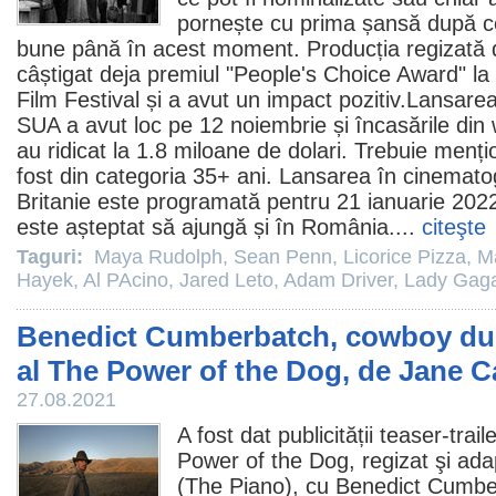
pornește cu prima șansă după ce
bune până în acest moment. Producția regizată
câștigat deja
premiul
"People's Choice Award" la 
Film
Festival și a avut un impact pozitiv.Lansare
SUA a avut loc pe 12 noiembrie și încasările din
au ridicat la 1.8 miloane de dolari. Trebuie menț
fost din categoria 35+ ani. Lansarea în cinemato
Britanie este programată pentru 21 ianuarie 2022
este așteptat să ajungă și în România....
citeşte
Taguri:
Maya Rudolph
,
Sean Penn
,
Licorice Pizza
,
M
Hayek
,
Al PAcino
,
Jared Leto
,
Adam Driver
,
Lady Gag
Benedict Cumberbatch, cowboy dur î
al The Power of the Dog, de Jane 
27.08.2021
A fost dat publicității teaser-tra
Power of the Dog
, regizat şi ad
(The Piano), cu
Benedict Cumbe