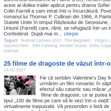
acest al doilea trailer apărut pentru drama Sofie
Colin Farrell a cam intrat într-o încurcătură. Pov
romanul lui Thomas P. Cullinan din 1966, A Painte
Statele Unite în timpul Războiului de Secesiune, 
Uniunii (Farrell) care, rănit, se refugiază într-un 
Confederat. După mai m...
citeşte
Taguri:
festival:cannes 2017
,
The Beguiled
,
Yorgos 
Sacred Deer
,
Elle Fanning
,
Kirsten Dunst
,
Sofia Copp
Kidman
25 filme de dragoste de văzut într-o
14.02.2017
Fie că serbăm Valentine's Day f
urmărim un
film
romantic în săpt
efectul său catartic sau măcar „
filme
de dragoste, ce ar putea lej
tipul „100 de filme pe care să le vezi într-o viaț
virtualmente inepuizabi. Vă prezentăm o listă de 