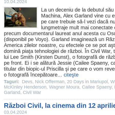
10.04.2024
La un deceniu de la debutul său 
Machina,
Alex Garland
vine cu ef
pe care trebuie să-l vezi dacă nu 
lungmetraje mult mai conectate c
precum documentarul laureat anul acesta cu
Os
(disponibil pe Voyo). Garland imaginează un
Răzb
America zilelor noastre, cu efectele ce se pot aş
domină piaţa tehnologiei de război. În Civil War, t
lui Lee Smith (
Kirsten Dunst
), o fotografă de răz
pe front. Ei i se alătură Jessie (
Cailee Spaeny
, c
titular din biopic-ul Priscilla şi pe care o vom re
o fotografă începătoare...
citeşte
Taguri:
Devs
,
Nick Offerman
,
20 Days in Mariupol
,
W
McKinley Henderson
,
Wagner Moura
,
Cailee Spaeny
,
Garland
,
Civil War
Război Civil, la cinema din 12 aprili
03.04.2024