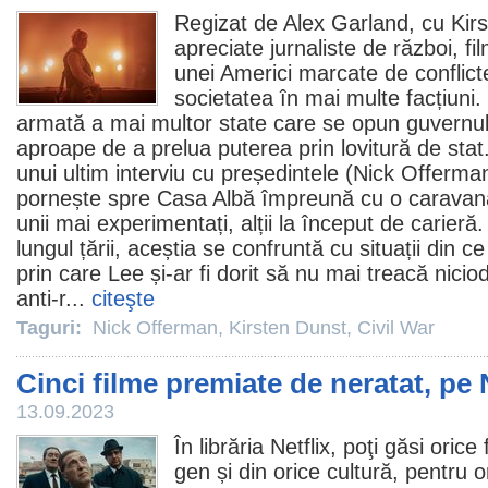
Regizat de Alex Garland, cu
Kir
apreciate jurnaliste de război,
fi
unei Americi marcate de conflicte
societatea în mai multe facțiuni. 
armată a mai multor state care se opun guvernulu
aproape de a prelua puterea prin lovitură de stat.
unui ultim interviu cu președintele (
Nick Offerma
pornește spre Casa Albă împreună cu o caravană 
unii mai experimentați, alții la început de carieră.
lungul țării, aceștia se confruntă cu situații din c
prin care Lee și-ar fi dorit să nu mai treacă nici
anti-r...
citeşte
Taguri:
Nick Offerman
,
Kirsten Dunst
,
Civil War
Cinci filme premiate de neratat, pe 
13.09.2023
În librăria Netflix, poţi găsi orice
gen și din orice cultură, pentru o