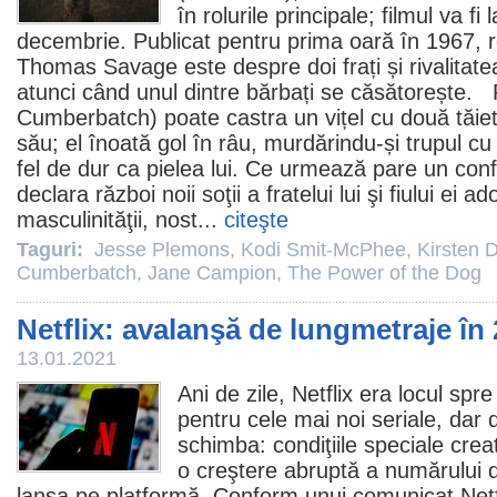
în rolurile principale;
filmul
va fi 
decembrie. Publicat pentru prima oară în 1967, r
Thomas Savage este despre doi frați și rivalitate
atunci când unul dintre bărbați se căsătorește. 
Cumberbatch) poate castra un vițel cu două tăietur
său; el înoată gol în râu, murdărindu-și trupul c
fel de dur ca pielea lui. Ce urmează pare un confl
declara război noii soţii a fratelui lui şi fiului ei 
masculinităţii, nost...
citeşte
Taguri:
Jesse Plemons
,
Kodi Smit-McPhee
,
Kirsten 
Cumberbatch
,
Jane Campion
,
The Power of the Dog
Netflix: avalanşă de lungmetraje în
13.01.2021
Ani de zile, Netflix era locul sp
pentru cele mai noi seriale, dar 
schimba: condiţiile speciale cre
o creştere abruptă a numărului 
lansa pe platformă. Conform unui comunicat Net