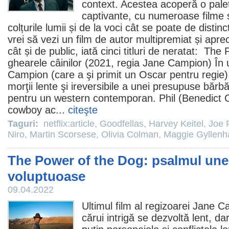
context. Acestea acoperă o pale
captivante, cu numeroase filme și
colțurile lumii și de la voci cât se poate de distin
vrei să vezi un film de autor multipremiat și apreci
cât și de public, iată cinci titluri de neratat:
The P
ghearele câinilor (2021, regia
Jane Campion
) În 
Campion (care a şi primit un Oscar pentru regie), 
morţii lente şi ireversibile a unei presupuse bărbă
pentru un western contemporan. Phil (
Benedict 
cowboy ac...
citeşte
Taguri:
netflix:article
,
Goodfellas
,
Harvey Keitel
,
Joe 
Niro
,
Martin Scorsese
,
Olivia Colman
,
Maggie Gyllenh
The Power of the Dog: psalmul unei
voluptuoase
09.04.2022
Ultimul
film
al regizoarei
Jane C
cărui intrigă se dezvoltă lent, d