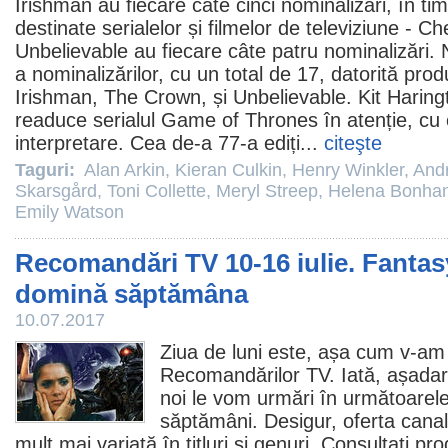
Irishman
au fiecare câte cinci nominalizări, în tim
destinate serialelor și filmelor de televiziune -
Che
Unbelievable au fiecare câte patru nominalizări.
a nominalizărilor, cu un total de 17, datorită prod
Irishman, The Crown, și Unbelievable.
Kit Haring
readuce serialul Game of Thrones în atenție, cu
interpretare. Cea de-a 77-a ediți...
citeşte
Taguri:
Alan Arkin
,
Kieran Culkin
,
Henry Winkler
,
And
Skarsgård
,
Toni Collette
,
Meryl Streep
,
Helena Bonham
Emily Watson
Recomandări TV 10-16 iulie. Fantasy
domină săptămâna
10.07.2017
Ziua de luni este, așa cum v-am 
Recomandărilor TV. Iată, așadar
noi le vom urmări în următoarele
săptămâni. Desigur, oferta canal
mult mai variată în titluri și genuri. Consultați p