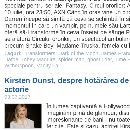
speciale pentru seriale. Fantasy.
Circul ororilor: 
10 iulie, ora 23:50, AXN Când în oraș vine un circ
Darren începe să simtă că ceva se schimbă în si
momentul în care un vampir, pe numele său Lart
oferă să-l transforme în ceva însetat de sânge!Pr
se alătură Circului ororilor, un spectacol ambulan
precum Snake Boy, Madame Truska, femeia cu 
Taguri:
Transformers: Dark of the Moon
,
James Fran
Dafoe
,
Tobey Maguire
,
spider-man
,
ghost rider
,
Time B
Witherspoon
,
Vanity Fair
Kirsten Dunst, despre hotărârea de 
actorie
03.07.2017
În lumea captivantă a Hollywood-
imaginăm plină de glamour, distr
impresionante de bani - nu toate
fericite. Este și cazul actriței
Kir