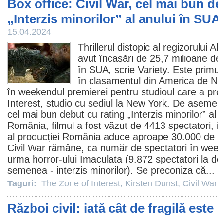
Box office: Civil War, cel mai bun d
„Interzis minorilor” al anului în SU
15.04.2024
Thrillerul distopic al regizorului
avut încasări de 25,7 milioane d
în SUA, scrie Variety. Este prim
în clasamentul din America de No
în weekendul premierei pentru studioul care a p
Interest
, studio cu sediul la New York. De ase
cel mai bun debut cu rating „Interzis minorilor” al
România,
filmul
a fost văzut de 4413 spectatori, i
al producției România aduce aproape 30.000 de d
Civil War rămâne, ca număr de spectatori în wee
urma
horror
-ului Imaculata (9.872 spectatori la 
semenea - interzis minorilor). Se preconiza că...
Taguri:
The Zone of Interest
,
Kirsten Dunst
,
Civil War
Război civil: iată cât de fragilă est