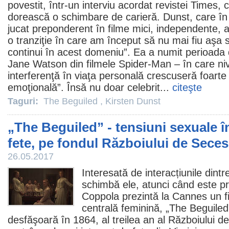
povestit, într-un interviu acordat revistei Times, 
dorească o schimbare de carieră. Dunst, care în 
jucat preponderent în
filme
mici, independente, a
o tranziţie în care am început să nu mai fiu aşa 
continui în acest domeniu”. Ea a numit perioada 
Jane Watson din
filmele
Spider-Man – în care nive
interferenţă în viaţa personală crescuseră foarte 
emoţională”. Însă nu doar celebrit...
citeşte
Taguri:
The Beguiled
,
Kirsten Dunst
„The Beguiled” - tensiuni sexuale î
fete, pe fondul Războiului de Sece
26.05.2017
Interesată de interacțiunile dint
schimbă ele, atunci când este p
Coppola
prezintă la Cannes un
f
centrală feminină, „
The Beguiled
desfăşoară în 1864, al treilea an al Războiului d