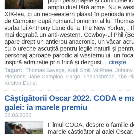
puțin personajele și conflictele l
amplu duel fără arme. Nu e weste
XIX-lea, ci un neo-western plasat în perioada inte
de Campion după romanul omonim al lui
Thomas
vorba lui Anthony Lane de la The New Yorker, „
mai degrabă un anti-western. Cowboy-ul Phil (
Be
apare drept un antierou anacronic, un văcar acru,
cu o ureche ascuțită pentru legile naturii și pent
personaj aproape parodic al westernului, un foca
inspiră admirație prin frică și dezgust...
citeşte
Taguri:
Thomas Savage
,
Kodi Smit-McPhee
,
Johnny
Plemons
,
Jane Campion
,
Fargo
,
The Irishman
,
The Pi
Kirsten Dunst
Câștigătorii Oscar 2022. CODA e ma
galei: ia marele premiu
28.03.2022
Filmul
CODA
, despre o familie d
marele câștigător al galei
Oscar