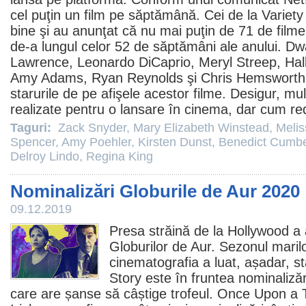
cel puţin un
film
pe săptămână. Cei de la Variety
bine şi au anunţat că nu mai puţin de 71 de
filme
de-a lungul celor 52 de săptămâni ale anului.
Dw
Lawrence
,
Leonardo DiCaprio
,
Meryl Streep
,
Hal
Amy Adams
,
Ryan Reynolds
şi
Chris Hemsworth
starurile de pe afişele acestor
filme
. Desigur, mul
realizate pentru o lansare în
cinema
, dar cum re
Taguri:
Zack Snyder
,
Mary Elizabeth Winstead
,
Meli
Spencer
,
Amy Poehler
,
Kirsten Dunst
,
Benedict Cumb
Delroy Lindo
,
Regina King
Nominalizări Globurile de Aur 2020
09.12.2019
Presa străină de la Hollywood a a
Globurilor de Aur. Sezonul maril
cinematografia a luat, așadar, s
Story
este în fruntea nominalizăr
care are șanse să câștige trofeul.
Once Upon a T