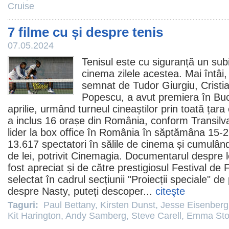
Cruise
7 filme cu și despre tenis
07.05.2024
Tenisul este cu siguranță un subi
cinema
zilele acestea. Mai întâ
semnat de Tudor Giurgiu, Cristia
Popescu, a avut premiera în Bucur
aprilie, urmând turneul cineaștilor prin toată țar
a inclus 16 orașe din România,
conform Transilv
lider la box office în România în săptămâna 15-2
13.617 spectatori în sălile de
cinema
și cumulând
de lei, potrivit
Cinemagia
. Documentarul despre l
fost apreciat și de către prestigiosul Festival de
F
selectat în cadrul secțiunii "Proiecții speciale" 
despre Nasty, puteți
descoper
...
citeşte
Taguri:
Paul Bettany
,
Kirsten Dunst
,
Jesse Eisenberg
Kit Harington
,
Andy Samberg
,
Steve Carell
,
Emma St