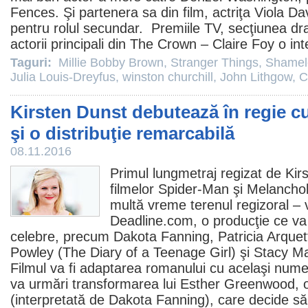
Fences
. Şi partenera sa din
film
, actriţa
Viola Da
pentru rolul secundar.
Premiile
TV, secţiunea dr
actorii principali din
The Crown
–
Claire Foy
o int
Taguri:
Millie Bobby Brown
,
Stranger Things
,
Shamel
Julia Louis-Dreyfus
,
winston churchill
,
John Lithgow
,
C
Kirsten Dunst debutează în regie cu
şi o distribuţie remarcabilă
08.11.2016
Primul lungmetraj regizat de
Kir
filmelor Spider-Man şi Melancho
multă vreme terenul regizoral – 
Deadline.com, o producţie ce va
celebre, precum Dakota Fanning, Patricia Arquet
Powley (The Diary of a Teenage Girl) şi Stacy 
Filmul
va fi adaptarea romanului cu acelaşi nume s
va urmări transformarea lui Esther Greenwood, 
(interpretată de Dakota Fanning), care decide să