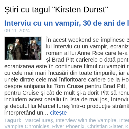
Ştiri cu tagul "Kirsten Dunst"
Interviu cu un vampir, 30 de ani de 
09.11.2024
În acest weekend se împlinesc 3
lui Interviu cu un vampir, ecrani
roman al lui Anne Rice care le-a
şi
Brad Pitt
carierele o dată pent
ecranizarea este în continuare
filmul
cu vampiri 
cu cele mai mari încasări din toate timpurile, iar 
unele dintre cele mai înfloritoare cariere de la Ho
despre antipatia lui Tom Cruise pentru Brad Pitt, 
pentru Cruise şi cât de mult şi-a dorit Pitt să renu
includem acest detaliu în lista de mai jos, Interv
şi debutul lui Marcel Iureş într-o producţie străi
interpretând un...
citeşte
Taguri:
Marcel Iureş
,
Interview with the Vampire
,
Inte
Vampire Chronicles
,
River Phoenix
,
Christian Slater
,
K