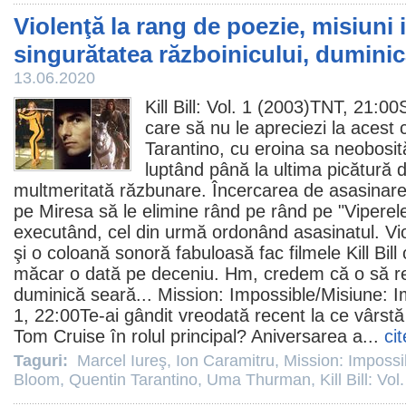
Violenţă la rang de poezie, misiuni 
singurătatea războinicului, duminic
13.06.2020
Kill Bill: Vol. 1
(2003)TNT, 21:00Su
care să nu le apreciezi la acest c
Tarantino, cu eroina sa neobosit
luptând până la ultima picătură 
multmeritată răzbunare. Încercarea de asasinare 
pe Miresa să le elimine rând pe rând pe "Viperele" 
executând, cel din urmă ordonând asasinatul. Vio
şi o coloană sonoră fabuloasă fac
filmele
Kill Bill
măcar o dată pe deceniu. Hm, credem că o să r
duminică seară... Mission: Impossible/
Misiune: I
1, 22:00Te-ai gândit vreodată recent la ce vârstă
Tom Cruise
în rolul principal? Aniversarea a...
ci
Taguri:
Marcel Iureş
,
Ion Caramitru
,
Mission: Impossi
Bloom
,
Quentin Tarantino
,
Uma Thurman
,
Kill Bill: Vol