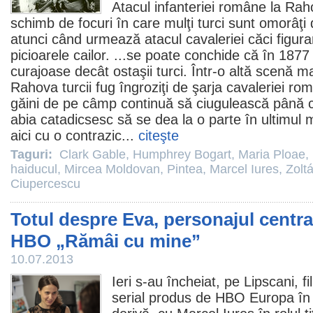
Atacul infanteriei române la Ra
schimb de focuri în care mulţi turci sunt omorâţi
atunci când urmează atacul cavaleriei căci figura
picioarele cailor. ...se poate conchide că în 1877
curajoase decât ostaşii turci. Într-o altă scenă m
Rahova turcii fug îngroziţi de şarja cavaleriei ro
găini de pe câmp continuă să ciugulească până câ
abia catadicsesc să se dea la o parte în ultimu
aici cu o contrazic...
citeşte
Taguri:
Clark Gable
,
Humphrey Bogart
,
Maria Ploae
,
haiducul
,
Mircea Moldovan
,
Pintea
,
Marcel Iures
,
Zolt
Ciupercescu
Totul despre Eva, personajul central
HBO „Rămâi cu mine”
10.07.2013
Ieri s-au încheiat, pe Lipscani, fi
serial produs de HBO Europa în