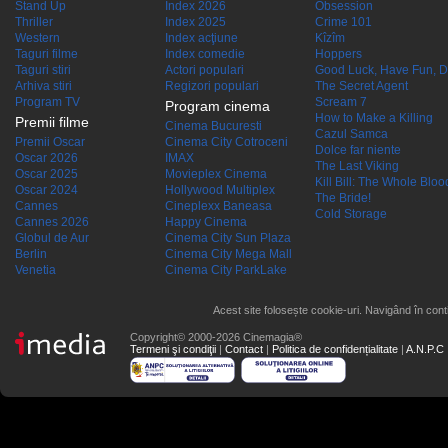
Stand Up
Index 2026
Obsession
Thriller
Index 2025
Crime 101
Western
Index acţiune
Kîzîm
Taguri filme
Index comedie
Hoppers
Taguri stiri
Actori populari
Good Luck, Have Fun, D
Arhiva stiri
Regizori populari
The Secret Agent
Program TV
Scream 7
Program cinema
How to Make a Killing
Premii filme
Cinema Bucuresti
Cazul Samca
Premii Oscar
Cinema City Cotroceni
Dolce far niente
Oscar 2026
IMAX
The Last Viking
Oscar 2025
Movieplex Cinema
Kill Bill: The Whole Blood
Oscar 2024
Hollywood Multiplex
The Bride!
Cannes
Cineplexx Baneasa
Cold Storage
Cannes 2026
Happy Cinema
Globul de Aur
Cinema City Sun Plaza
Berlin
Cinema City Mega Mall
Venetia
Cinema City ParkLake
Acest site folosește cookie-uri. Navigând în conti
Copyright© 2000-2026 Cinemagia®
Termeni şi condiţii
|
Contact
|
Politica de confidențialitate
|
A.N.P.C