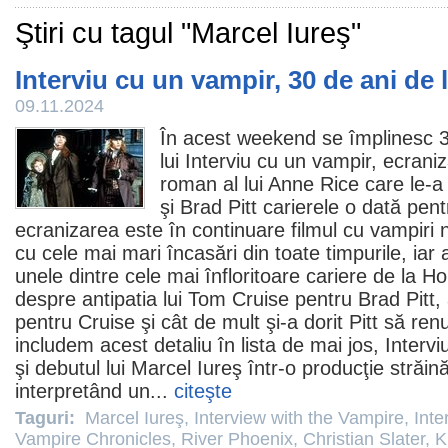
Ştiri cu tagul "Marcel Iureş"
Interviu cu un vampir, 30 de ani de 
09.11.2024
În acest weekend se împlinesc 3
lui Interviu cu un vampir, ecrani
roman al lui Anne Rice care le-a
şi
Brad Pitt
carierele o dată pent
ecranizarea este în continuare
filmul
cu vampiri 
cu cele mai mari încasări din toate timpurile, iar 
unele dintre cele mai înfloritoare cariere de la Ho
despre antipatia lui Tom Cruise pentru Brad Pitt, 
pentru Cruise şi cât de mult şi-a dorit Pitt să renu
includem acest detaliu în lista de mai jos, Interv
şi debutul lui Marcel Iureş într-o producţie străi
interpretând un...
citeşte
Taguri:
Marcel Iureş
,
Interview with the Vampire
,
Inte
Vampire Chronicles
,
River Phoenix
,
Christian Slater
,
K