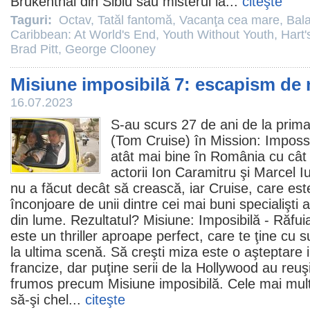
Brukenthal din Sibiu sau misterul ia...
citeşte
Taguri:
Octav
,
Tatăl fantomă
,
Vacanţa cea mare
,
Bal
Caribbean: At World's End
,
Youth Without Youth
,
Hart'
Brad Pitt
,
George Clooney
Misiune imposibilă 7: escapism de 
16.07.2023
S-au scurs 27 de ani de la prima
(
Tom Cruise
) în Mission: Imposs
atât mai bine în România cu cât 
actorii
Ion Caramitru
şi Marcel Iu
nu a făcut decât să crească, iar Cruise, care est
înconjoare de unii dintre cei mai buni specialişti ai
din lume. Rezultatul?
Misiune: Imposibilă - Răfui
este un thriller aproape perfect, care te ţine cu s
la ultima scenă. Să creşti miza este o aşteptare i
francize, dar puţine serii de la Hollywood au reuş
frumos precum Misiune imposibilă. Cele mai mu
să-şi chel...
citeşte