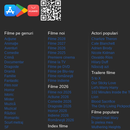
Filme pe genuri
Filme noi
Actori populari
Acţiune
Filme 2028
Charlize Theron
Animaţie
Filme 2027
Cate Blanchett
Aventuri
Filme 2026
Adrien Brody
Comedie
Filme 2025
Nicole Kidman
Crimă
Premiere cinema
Osvaldo Ríos
Documentar
Filme la TV
Hilary Duff
Dragoste
Filme pe DVD
Născuţi azi
Dramă
Filme pe Blu-ray
Trailere filme
Familie
Filme româneşti
S to X
Fantastic
Filme indiene
Our Sticky Love
Film noir
Filme 2026
Let's Marry Harry
Horror
Filme noi 2026
102 Minutes Inside the 
Istoric
Actiune 2026
Lion
Mister
Comedie 2026
Blood Sacrifice
Muzică
Dragoste 2026
The Only Living Pickpocke
Muzical
Horror 2026
Filme populare
Război
Indiene 2026
Romantic
Project Hail Mary
Româneşti 2026
Scurt metraj
În pielea mea
Index filme
SF
Wuthering Heights