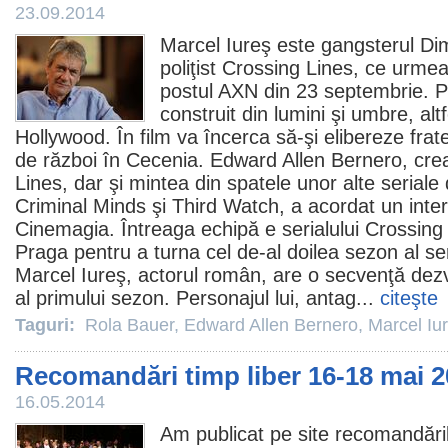
23.09.2014
Marcel Iureş
este gangsterul Dimi
poliţist
Crossing Lines
, ce urmea
postul AXN din 23 septembrie. Pe
construit din lumini şi umbre, altfe
Hollywood. În
film
va încerca să-şi elibereze frat
de război în Cecenia.
Edward Allen Bernero
, cre
Lines, dar şi mintea din spatele unor alte seria
Criminal Minds şi Third Watch, a acordat un interv
Cinemagia. Întreaga echipă e serialului Crossing
Praga pentru a turna cel de-al doilea sezon al seri
Marcel Iureş, actorul român, are o secvenţă dezv
al primului sezon. Personajul lui, antag...
citeşte
Taguri:
Rola Bauer
,
Edward Allen Bernero
,
Marcel Iu
Recomandări timp liber 16-18 mai 
16.05.2014
Am publicat pe site recomandări