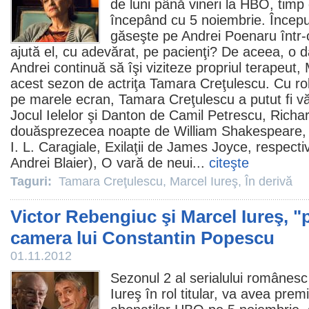
de luni până vineri la HBO, timp
începând cu 5 noiembrie. Început
găseşte pe Andrei Poenaru într-o
ajută el, cu adevărat, pe pacienţi? De aceea, o
Andrei continuă să îşi viziteze propriul terapeut, 
acest sezon de actriţa
Tamara Creţulescu
. Cu ro
pe marele ecran, Tamara Creţulescu a putut fi v
Jocul Ielelor şi Danton de Camil Petrescu, Richard 
douăsprezecea noapte de William Shakespeare, 
I. L. Caragiale, Exilaţii de James Joyce, respect
Andrei Blaier), O vară de neui...
citeşte
Taguri:
Tamara Creţulescu
,
Marcel Iureş
,
În derivă
Victor Rebengiuc şi Marcel Iureş, "p
camera lui Constantin Popescu
01.11.2012
Sezonul 2
al serialului românes
Iureş
în rol titular, va avea prem