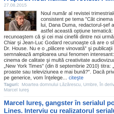
27.08.2015
Noul număr al revistei trimestria
consistent pe tema ”Cât
cinema
lui, Dana Duma, redactorul-șef al
astfel această opțiune tematică:
recunoaştem că şi cei mai cinefili dintre noi urmă
Chiar şi Jean-Luc Godard recunoaşte că are o slă
Dr. House. Nu e o „plăcere vinovată” şi publicaţii
semnalează amploarea unui fenomen interesant
cinema de calitate şi multă creativitate audiovizual
„New York Times” (din 8 septembrie
2010
) titra
proaste sau televiziunea e mai bună?”. Dacă pri
pe generice, vom înţelege...
citeşte
Taguri:
Moartea domnului Lăzărescu
,
Umbre
,
În deri
Marcel Iureş
Marcel Iureş, gangster în serialul p
Lines. Interviu cu realizatorul serial