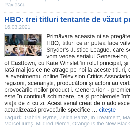
Pavlescu
HBO: trei titluri tentante de văzut 
16.03.2021
Primăvara aceasta ni se pregătes
HBO, titluri ce ar putea face vâ
Snyder's Justice League, care s
vom vedea serialul Genera+ion, m
of Easttown
, cu
Kate Winslet
în rolul principal, ş
Iată mai jos ce ne atrage pe noi la aceste titluri
la evenimentul online Television Critics Associat
regizorii, scenariştii, producătorii şi actorii au vo
provocările noilor producţii. Genera+ion - prem
este în continuă schimbare, ca şi problemele înf
viaţa de zi cu zi. Acest serial creat de o adolesc
actualizează provocările specifice ...
citeşte
Taguri:
Gabriel Byrne
,
Zelda Barnz
,
In Treatment
,
Ma
Marcel Iureş
,
Mildred Pierce
,
Orange Is the New Black