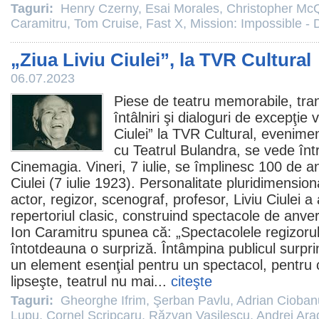
Taguri:
Henry Czerny
,
Esai Morales
,
Christopher McQ
Caramitru
,
Tom Cruise
,
Fast X
,
Mission: Impossible -
„Ziua Liviu Ciulei”, la TVR Cultural
06.07.2023
Piese de teatru memorabile, trans
întâlniri şi dialoguri de excepţi
Ciulei
” la TVR Cultural, evenimen
cu Teatrul Bulandra, se vede în
Cinemagia. Vineri, 7 iulie, se împlinesc 100 de ani
Ciulei (7 iulie 1923). Personalitate pluridimensional
actor, regizor, scenograf, profesor, Liviu Ciulei 
repertoriul clasic, construind spectacole de anve
Ion Caramitru
spunea că: „Spectacolele regizorul
întotdeauna o surpriză. Întâmpina publicul surpri
un element esenţial pentru un spectacol, pentru 
lipseşte, teatrul nu mai...
citeşte
Taguri:
Gheorghe Ifrim
,
Şerban Pavlu
,
Adrian Cioban
Lupu
,
Cornel Scripcaru
,
Răzvan Vasilescu
,
Andrei Arad