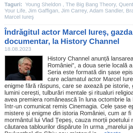
Taguri:
Young Sheldon
,
The Big Bang Theory
,
Quent
Your Life
,
Jim Gaffigan
,
Jim Carrey
,
Adam Sandler
,
Bra
Marcel Iureş
Îndrăgitul actor Marcel Iureș, gazda
documentar, la History Channel
18.08.2023
History Channel anunță lansarea
României”, a doua serie locală a 
Seria este formată din șase epi
care aclamatul actor
Marcel Iur
enigme fără răspuns, care se axează pe istorie, 
lumini cerești, tulburări mentale și ritualuri relig
avea premiera românească în luna octombrie la 
într-un comunicat remis Cinemagia. Cele șase e
mistere și enigme din istoria României, cum ar fi 
mormântul lui Vlad Țepeș, cauza morții poetului 
căutarea tablourilor dispărute în urma „marelui j