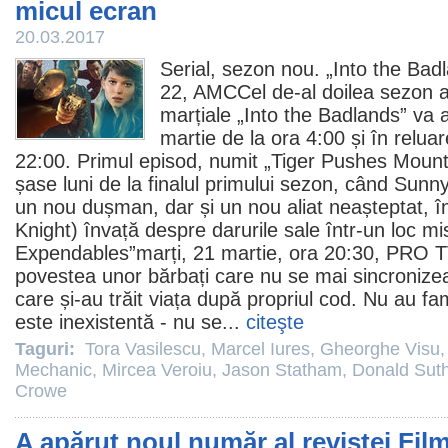
micul ecran
20.03.2017
Serial, sezon nou. „
Into the Bad
22, AMCCel de-al doilea sezon 
marțiale „Into the Badlands” va 
martie de la ora 4:00 și în reluar
22:00. Primul episod, numit „Tiger Pushes Mounta
șase luni de la finalul primului sezon, când Sunny
un nou dușman, dar și un nou aliat neașteptat, î
Knight
) învață despre darurile sale într-un loc mi
Expendables”marți, 21 martie, ora 20:30, PRO 
povestea unor bărbați care nu se mai sincronize
care și-au trăit viața după propriul cod. Nu au fam
este inexistentă - nu se...
citeşte
Taguri:
Tora Vasilescu
,
Marcel Iures
,
Gheorghe Visu
Mechanic
,
Mircea Veroiu
,
Jason Statham
,
Donald Sut
Crowe
A apărut noul număr al revistei Fil