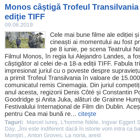
Monos câștigă Trofeul Transilvania 
ediție TIFF
09.06.2019
Cele mai bune
filme
ale ediției ș
cineaști ai momentului au fost p
pe 8 iunie, pe scena Teatrului N
Filmul
Monos
, în regia lui Alejandro Landes, a 
câștigător al celei de-a 18-a ediții TIFF. Fabula t
impresionat juriul cu o poveste despre supraviețui
a primit Trofeul Transilvania în valoare de 15.00
comunicatul remis Cinemagia. Din juriul competiție
anul acesta, regizorii Denis Côté și Constantin 
Goodridge și Anita Juka, alături de Grainne Hump
Festivalului Internațional de
Film
din Dublin. Aceș
pentru Cea mai bună re...
citeşte
Taguri:
Marcel Iureş
,
L'homme fidèle
,
Ingvar Eggert 
Day
,
„Îmi este indiferent dacă în istorie vom intra ca ba
Monștri.
,
Anton Groves
,
La noria
,
arest