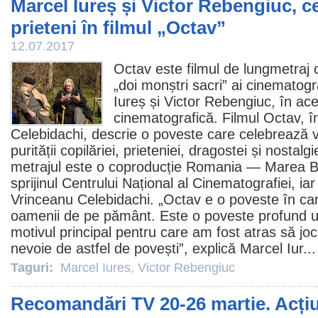
Marcel Iureș și Victor Rebengiuc, c
prieteni în filmul „Octav”
12.07.2017
Octav este
filmul
de lungmetraj c
„doi monștri sacri” ai cinematogr
Iureș și
Victor Rebengiuc
, în ac
cinematografică.
Filmul
Octav, în
Celebidachi, descrie o poveste care celebrează v
purității copilăriei, prieteniei, dragostei și nostal
metrajul este o coproducție Romania — Marea Bri
sprijinul Centrului Național al Cinematografiei, i
Vrinceanu Celebidachi. „Octav e o poveste în car
oamenii de pe pământ. Este o poveste profund um
motivul principal pentru care am fost atras să jo
nevoie de astfel de povești”, explică Marcel Iur..
Taguri:
Marcel Iures
,
Victor Rebengiuc
Recomandări TV 20-26 martie. Acți