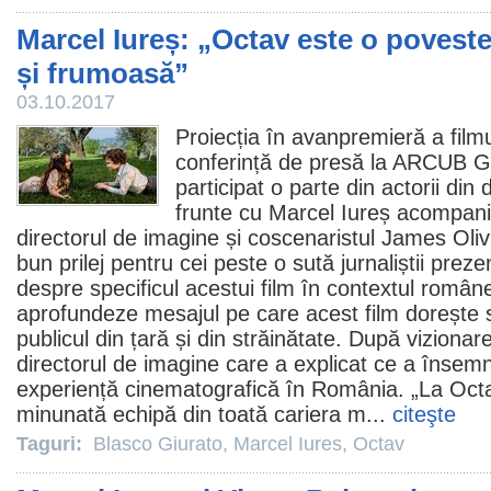
Marcel Iureș: „Octav este o poveste
și frumoasă”
03.10.2017
Proiecția în avanpremieră a film
conferință de presă la ARCUB G
participat o parte din actorii din d
frunte cu Marcel Iureș acompani
directorul de imagine și coscenaristul James Olivi
bun prilej pentru cei peste o sută jurnaliștii preze
despre specificul acestui
film
în contextul române
aprofundeze mesajul pe care acest film dorește s
publicul din țară și din străinătate. După vizionare
directorul de imagine care a explicat ce a însem
experiență cinematografică în România. „La Oct
minunată echipă din toată cariera m...
citeşte
Taguri:
Blasco Giurato
,
Marcel Iures
,
Octav