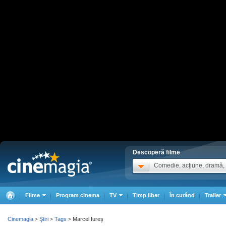
Descoperă filme
Comedie, acţiune, dramă, .
Filme
Program cinema
TV
Timp liber
În curând
Trailer
Cinemagia
Ştiri
Tags
Marcel Iureş
>
>
>