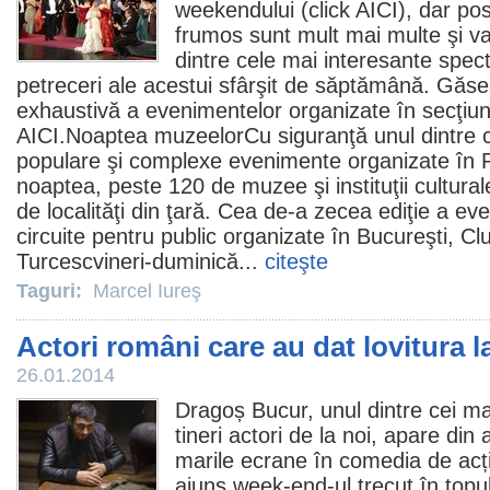
weekendului (click
AICI
), dar posi
frumos sunt mult mai multe şi va
dintre cele mai interesante spec
petreceri ale acestui sfârşit de săptămână. Găseş
exhaustivă a evenimentelor organizate în secţiun
AICI
.
Noaptea muzeelor
Cu siguranţă unul dintre 
populare şi complexe evenimente organizate în
noaptea, peste 120 de muzee şi instituţii culturale
de localităţi din ţară. Cea de-a zecea ediţie a eve
circuite pentru public organizate în Bucureşti, Clu
Turcesc
vineri-duminică...
citeşte
Taguri:
Marcel Iureş
Actori români care au dat lovitura 
26.01.2014
Dragoș Bucur, unul dintre cei mai
tineri actori de la noi, apare d
marile ecrane în comedia de ac
ajuns week-end-ul trecut în top