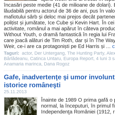
încasări peste medie (41 de milioane de dolari).
lăudabilă pentru actorul de 36 de ani, pus în valo
mafiotului sârb și deloc mai prejos decât partener
polițist și jumătate, Ice Cube și Kevin Hart. În ce
activitate, românul a mai apărut în câteva produ
Without Youth
, o dramă fantastică în regia lui F
care joacă alături de Tim Roth, dar și în
The Way
Weir, ce-i are ca protagoniști pe Ed Harris și ...
c
Taguri:
actor
,
Der Untergang
,
The Hunting Party
,
Ale
Bârlădeanu
,
Catinca Untaru
,
Europa Report
,
4 luni 3 
Anamaria marinca
,
Dana Rogoz
Gafe, inadvertenţe şi umor involunta
istorice româneşti
25.11.2013
Înainte de 1989 O prima gafă o 
normal, la începuturi, în primul
f
Independenţa României (1912, 