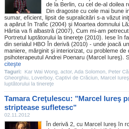
de la Berlin, cu cel de-al doilea 
Din dragoste cu cele mai bune in
sumar, eficient, lipsit de supralicitări s-a văzut ini
a apărut în
Trafic
(2004) şi
Moartea domnului Lă
Hârtia va fi albastră
(2007),
Cum mi-am petrecut s
Portretul luptătorului la tinereţe
(
2010
). Iese în f
din serialul HBO
În derivă
(
2010
) - unde joacă u
maniere, mărginit şi interiorizat, cu probleme de 
psihoterapeutul Andrei Poenaru (
Marcel Iureş
). 
citeşte
Taguri:
Kar Wai Wong
,
actor
,
Ada Solomon
,
Peter Că
Gheorghiu
,
Loverboy
,
Captivi de Crăciun
,
Marcel Iureş
luptătorului la tinereţe
Tamara Creţulescu: "Marcel Iureş p
striptease sufletesc"
02.11.2012
În derivă
2, cu
Marcel Iureş
în ro