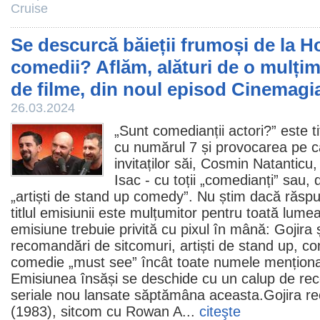
Cruise
Se descurcă băieții frumoși de la H
comedii? Aflăm, alături de o mulți
de filme, din noul episod Cinemagi
26.03.2024
„Sunt comedianții actori?” este ti
cu numărul 7
și provocarea pe c
invitaților săi,
Cosmin Natanticu
Isac
- cu toții „comedianți” sau, 
„artiști de stand up comedy”. Nu știm dacă răspu
titlul emisiunii este mulțumitor pentru toată lume
emisiune trebuie privită cu pixul în mână: Gojira și
recomandări de sitcomuri, artiști de stand up, com
comedie
„must see” încât toate numele menționat
Emisiunea însăși se deschide cu un calup de r
seriale nou lansate săptămâna aceasta.Gojira 
(1983), sitcom cu
Rowan A
...
citeşte