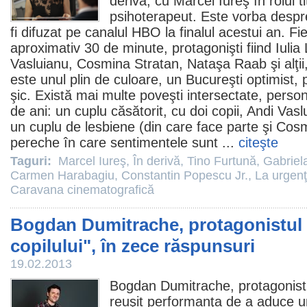
derivă
, cu
Marcel Iureş
în rolul ti
psihoterapeut. Este vorba desp
fi difuzat pe canalul HBO la finalul acestui an. F
aproximativ 30 de minute, protagonişti fiind
Iuli
Vasluianu
,
Cosmina Stratan
,
Nataşa Raab
şi alţi
este unul plin de culoare, un Bucureşti optimist, 
şic. Există mai multe poveşti intersectate, persona
de ani: un cuplu căsătorit, cu doi copii, Andi Vaslu
un cuplu de lesbiene (din care face parte şi Cosm
pereche în care sentimentele sunt ...
citeşte
Taguri:
Marcel Iureş
,
În derivă
,
Tino Furtună
,
Gabriel
Carmen Harabagiu
,
Constantin Popescu Jr.
,
La urgen
Caravana cinematografică
Bogdan Dumitrache, protagonistul 
copilului", în zece răspunsuri
19.02.2013
Bogdan Dumitrache
, protagonis
reuşit performanţa de a aduce 