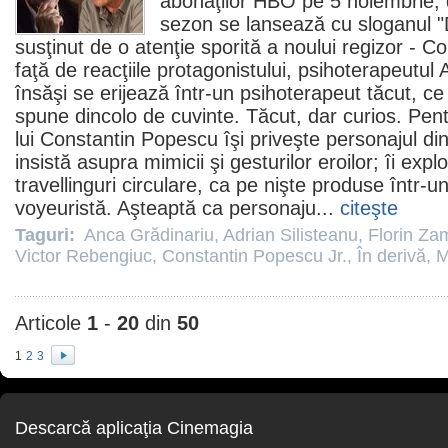
abonaţilor HBO pe 5 noiembrie, 
sezon se lansează cu sloganul "D
susţinut de o atenţie sporită a noului regizor -
Co
faţă de reacţiile protagonistului, psihoterapeutu
însăşi se erijează într-un psihoterapeut tăcut, 
spune dincolo de cuvinte. Tăcut, dar curios. Pe
lui Constantin Popescu îşi priveşte personajul di
insistă asupra mimicii şi gesturilor eroilor; îi expl
travellinguri circulare, ca pe nişte produse într-un 
voyeuristă. Aşteaptă ca personaju...
citeşte
Taguri:
Anca Grădinariu
,
Adrian Silisteanu
,
Florin Za
Victor Rebengiuc
,
Constantin Popescu Jr.
,
În derivă
,
M
Articole
1
-
20
din
50
1
2
3
Descarcă aplicaţia Cinemagia