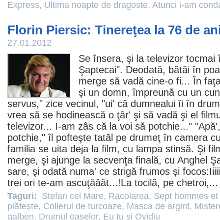
Express
,
Ultima noapte de dragoste
,
Atunci i-am cond
Florin Piersic: Tinereţea la 76 de an
27.01.2012
Se însera, şi la televizor tocmai
Şaptecai
". Deodată, bătăi în poar
merge să vadă cine-o fi... În faţ
şi un domn, împreună cu un cuno
servus," zice vecinul, "ui' că dumnealui îi în drum
vrea să se hodinească o ţâr' şi să vadă şi el filmu
televizor... I-am zâs că la voi să potchie..." "Apă
potchie," îl pofteşte tatăl pe drumeţ în camera cu
familia se uita deja la
film
, cu lampa stinsă. Şi
fil
merge, şi ajunge la secvenţa finală, cu Anghel Ş
sare, şi odată numa' ce strigă frumos şi focos:Iiiii
trei ori te-am ascuţââât...!La tocilă, pe chetroi,..
Taguri:
Stefan cel Mare
,
Racolarea
,
Sept hommes et 
plăteşte
,
Colierul de turcoaze
,
Masca de argint
,
Mister
galben
,
Drumul oaselor
,
Eu tu şi Ovidiu