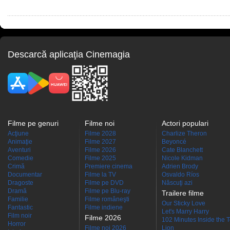
Descarcă aplicaţia Cinemagia
Filme pe genuri
Filme noi
Actori populari
Acţiune
Filme 2028
Charlize Theron
Animaţie
Filme 2027
Beyoncé
Aventuri
Filme 2026
Cate Blanchett
Comedie
Filme 2025
Nicole Kidman
Crimă
Premiere cinema
Adrien Brody
Documentar
Filme la TV
Osvaldo Ríos
Dragoste
Filme pe DVD
Născuţi azi
Dramă
Filme pe Blu-ray
Trailere filme
Familie
Filme româneşti
Our Sticky Love
Fantastic
Filme indiene
Let's Marry Harry
Film noir
Filme 2026
102 Minutes Inside the 
Horror
Filme noi 2026
Lion