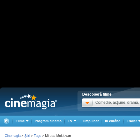
Descoperă filme
Comedie, acţiune, dramă, .
Filme
Program cinema
TV
Timp liber
În curând
Trailer
Cinemagia
Ştiri
Tags
Mircea Moldovan
>
>
>