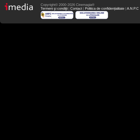
Copyright© 2000-2026 Cinemagia®
Termeni şi condiţii
|
Contact
|
Politica de confidențialitate
|
A.N.P.C