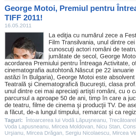
George Motoi, Premiul pentru Întrea
TIFF 2011!
16.05.2011
La ediţia cu numărul zece a Festi
Film
Transilvania, unul dintre cei
cunoscuţi actori români de teatru 
jumătate de secol,
George Moto
acordarea Premiului pentru Întreaga Activitate, ofe
cinematografia autohtonă.Născut pe 22 ianuarie 
astăzi în Bulgaria), George Motoi este absolvent a
Teatrală şi Cinematografică Bucureşti, clasa prof
unul dintre cei mai apreciaţi artişti români, cu o 
parcursul a aproape 50 de ani, timp în care a ju
de teatru,
filme
de
cinema
şi producţii TV. De a
a făcut, de-a lungul timpului, remarcat şi ca regi
Taguri:
Întoarcerea lui Vodă Lăpuşneanu
,
Trecătoarel
Voda Lapusneanu
,
Mircea Moldovan
,
Nicu Stan
,
Const
Urşianu
,
Mircea Drăgan
,
Sergiu Nicolaescu
,
Mircea Ve