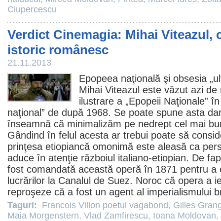
Ciupercescu
Verdict Cinemagia: Mihai Viteazul, 
istoric românesc
21.11.2013
Epopeea naţională şi obsesia „ult
Mihai Viteazul
este văzut azi de
ilustrare a „Epopeii Naţionale” 
naţional” de după 1968. Se poate spune asta dar 
înseamnă că minimalizăm pe nedrept cel mai b
Gândind în felul acesta ar trebui poate să consi
prinţesa etiopiancă omonimă este aleasă ca perso
aduce în atenţie războiul italiano-etiopian. De fapt
fost comandată această operă în 1871 pentru a 
lucrărilor la Canalul de Suez. Noroc că opera a i
reproşeze că a fost un agent al imperialismului br
Taguri:
Francois Villon poetul vagabond
,
Gilles Grang
Maia Morgenstern
,
Vlad Zamfirescu
,
Ioana Moldovan
,