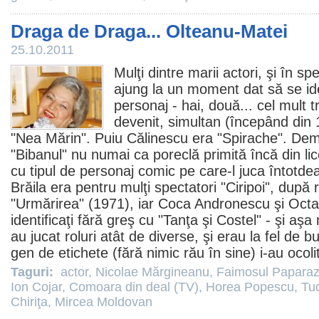
Draga de Draga... Olteanu-Matei
25.10.2011
Mulţi dintre marii actori, şi în sp
ajung la un moment dat să se id
personaj - hai, două... cel mult t
devenit, simultan (începând din 
"Nea Mărin". Puiu Călinescu era "Spirache".
Dem
"Bibanul" nu numai ca poreclă primită încă din lice
cu tipul de personaj comic pe care-l juca întotde
Brăila era pentru mulţi spectatori "Ciripoi", după r
"
Urmărirea
" (1971), iar
Coca Andronescu
şi
Octa
identificaţi fără greş cu "Tanţa şi Costel" - şi aşa 
au jucat roluri atât de diverse, şi erau la fel de b
gen de etichete (fără nimic rău în sine) i-au ocoli
Taguri:
actor
,
Nicolae Mărgineanu
,
Faimosul Papara
Ion Cojar
,
Comoara din deal (TV)
,
Horea Popescu
,
Tu
Chiriţa
,
Mircea Moldovan