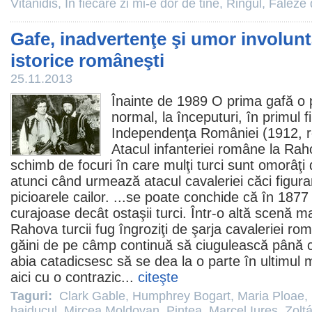
Vitanidis
,
În fiecare zi mi-e dor de tine
,
Ringul
,
Faleze 
Gafe, inadvertenţe şi umor involunta
istorice româneşti
25.11.2013
Înainte de 1989 O prima gafă o 
normal, la începuturi, în primul
f
Independenţa României (1912, 
Atacul infanteriei române la Ra
schimb de focuri în care mulţi turci sunt omorâţi
atunci când urmează atacul cavaleriei căci figura
picioarele cailor. ...se poate conchide că în 1877
curajoase decât ostaşii turci. Într-o altă scenă m
Rahova turcii fug îngroziţi de şarja cavaleriei ro
găini de pe câmp continuă să ciugulească până câ
abia catadicsesc să se dea la o parte în ultimu
aici cu o contrazic...
citeşte
Taguri:
Clark Gable
,
Humphrey Bogart
,
Maria Ploae
,
haiducul
,
Mircea Moldovan
,
Pintea
,
Marcel Iures
,
Zolt