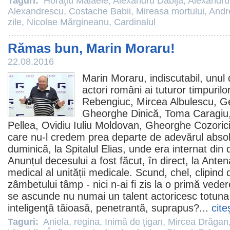
Taguri:
Horaţiu Mălăele
,
Alexandru Dabija
,
Alexandru
Alexandrescu
,
Costache Babii
,
Mireasa mortului
,
Andr
zile
,
Nicolae Mărgineanu
,
Cardinalul
Rămas bun, Marin Moraru!
22.08.2016
Marin Moraru
, indiscutabil, unul
actori români ai tuturor timpurilo
Rebengiuc
,
Mircea Albulescu
,
Ge
Gheorghe Dinică
,
Toma Caragiu
Pellea
,
Ovidiu Iuliu Moldovan
,
Gheorghe Cozoric
care nu-l credem prea departe de adevărul absolut
duminică, la Spitalul Elias, unde era internat din
Anunțul decesului a fost făcut, în direct, la Anten
medical al unității medicale. Scund, chel, clipind 
zâmbetului tâmp - nici n-ai fi zis la o primă ved
se ascunde nu numai un talent actoricesc totuna 
inteligenţă tăioasă, penetrantă, suprapus?...
cite
Taguri:
Aniela
,
regina
,
Inimă de ţigan
,
Mircea Drăgan