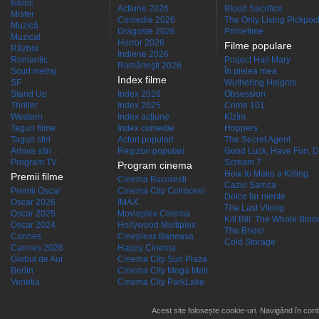
Istoric
Actiune 2026
Blood Sacrifice
Mister
Comedie 2026
The Only Living Pickpocke
Muzică
Dragoste 2026
Primetime
Muzical
Horror 2026
Filme populare
Război
Indiene 2026
Romantic
Project Hail Mary
Româneşti 2026
Scurt metraj
În pielea mea
Index filme
SF
Wuthering Heights
Stand Up
Index 2026
Obsession
Thriller
Index 2025
Crime 101
Western
Index acţiune
Kîzîm
Taguri filme
Index comedie
Hoppers
Taguri stiri
Actori populari
The Secret Agent
Arhiva stiri
Regizori populari
Good Luck, Have Fun, D
Program TV
Scream 7
Program cinema
How to Make a Killing
Premii filme
Cinema Bucuresti
Cazul Samca
Premii Oscar
Cinema City Cotroceni
Dolce far niente
Oscar 2026
IMAX
The Last Viking
Oscar 2025
Movieplex Cinema
Kill Bill: The Whole Blood
Oscar 2024
Hollywood Multiplex
The Bride!
Cannes
Cineplexx Baneasa
Cold Storage
Cannes 2026
Happy Cinema
Globul de Aur
Cinema City Sun Plaza
Berlin
Cinema City Mega Mall
Venetia
Cinema City ParkLake
Acest site folosește cookie-uri. Navigând în conti