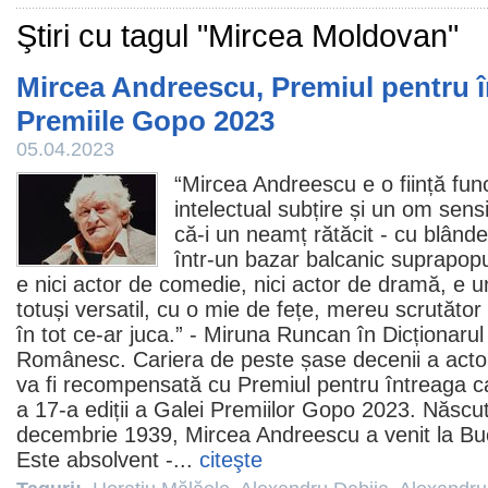
Ştiri cu tagul "Mircea Moldovan"
Mircea Andreescu, Premiul pentru în
Premiile Gopo 2023
05.04.2023
“
Mircea Andreescu
e o ființă fu
intelectual subțire și un om sensi
că-i un neamț rătăcit - cu blânde
într-un bazar balcanic suprapopu
e nici actor de
comedie
, nici actor de dramă, e u
totuși versatil, cu o mie de fețe, mereu scrutător
în tot ce-ar juca.” - Miruna Runcan în Dicționarul
Românesc. Cariera de peste șase decenii a acto
va fi recompensată cu
Premiul
pentru întreaga ca
a 17-a ediții a Galei Premiilor Gopo 2023. Născu
decembrie 1939, Mircea Andreescu a venit la Buc
Este absolvent -...
citeşte