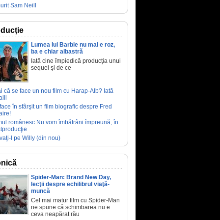
urit Sam Neill
ducţie
Lumea lui Barbie nu mai e roz,
ba e chiar albastră
Iată cine împiedică producţia unui
sequel şi de ce
ai că se face un nou film cu Harap-Alb? Iată
lii
face în sfârşit un film biografic despre Fred
aire!
mul românesc Nu vom îmbătrâni împreună, în
tproducţie
vaţi-l pe Willy (din nou)
nică
Spider-Man: Brand New Day,
lecţii despre echilibrul viaţă-
muncă
Cel mai matur film cu Spider-Man
ne spune că schimbarea nu e
ceva neapărat rău