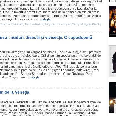
Fil
gmetraje
ce vor primi aproape cu certitudine nominalizări la categoria Cel
acest moment avem noi titluri cu şanse considerabile. Să le trecem în
ilmul
grecului
Yorgos Lanthimos
a fost recompensat cu Leul de Aur la
a, fiind un favorit la
premiul
cel mare încă de la prima proiecţie cu presa.
feminist, Poor Things spune povestea Bellei (Stone), o tânără din Anglia
de ştiinţă, după ce se sinuci...
citeşte
ives
,
Paul Giamatti
,
The Holdovers
,
Aunjanue Ellis-Taylor
,
Carey Mulligan
,
Bradley
ur, nuduri, disecții și vivisecții. O capodoperă
 nou
film
al regizorului
Yorgos Lanthimos
(The Favourite), a avut premiera
t parte de cronici elogioase. Criticii sunt în special surprinși favorabil de
oacă rolul unei femei aruncate în lumea Angliei victoriene. Primele cronici
 aspect „tare” din Poor Things: scenele erotice și de nuditate. Pare să fie
m
al lui Lanthimos. Iată părerile criticilor: „Poor Things este cel mai bun
nthimos și deja pare să fie un clasic.” (Ryan Lattanzio, IndieWire). „Poor
lui Lanthimos” – Serena Seghedoni, Loud and Clear Reviews „Poor
m
al lui Yorgos Lanth...
citeşte
e
ilm de la Veneția
a ediție a Festivalului de Film de la Veneția, cel mai longeviv festival de
 dintre cele mai prestigioase evenimente dedicate cinemaului. De pe 30
embrie, vor fi proiectate așteptatele reveniri ale unor autori consacrați
rari
),
Pablo Larraín
(
El Conde
),
Matteo Garrone
(Io Capitano),
Michel