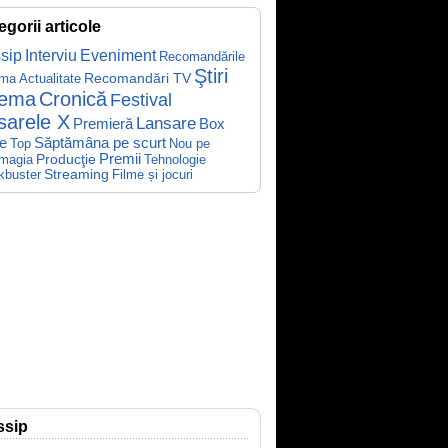
egorii articole
sip
Interviu
Eveniment
Recomandările
Ştiri
Recomandări TV
ema
Actualitate
nema
Cronică
Festival
sarele X
Lansare
Premieră
Box
Săptămâna pe scurt
ce
Top
Nou pe
Producţie
Premii
Tehnologie
magia
kbuster
Streaming
Filme și jocuri
ssip