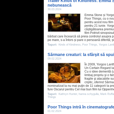
Trailer Kinds of Kindness: Emma 
nebunească
30.03.2024
Emma Stone
și
Yorgo
Poor Things
, cu o no
pentru acest nou
film
pentru 21 iunie. Yorg
câștigătoarea premiul
film
Potrivit sinopsisul
bărbat care încearcă să preia controlul asupra pro
pe mare, s-a întors și pare o persoană diferită; 
Taguri:
Kinds of Kindness
,
Poor Things
,
Yorgos Lant
Sărmane creaturi: la sfârşit să spui
09.02.2024
În
2009
,
Yorgos Lant
Un Certain Regard la
Cu o idee dementă (un 
limbaj propriu şi o fa
fragile şi atacabile s
criptic, oferind
Sărman
nominalizat la nu mai puţin de 11 categorii la
pr
fure Oscarul pentru Cel mai bun
film
lui Oppenhei
Taguri:
Kathryn Hunter
,
hanna schygulla
,
Mark Ruffa
Things
Poor Things intră în cinematogra
01.02.2024