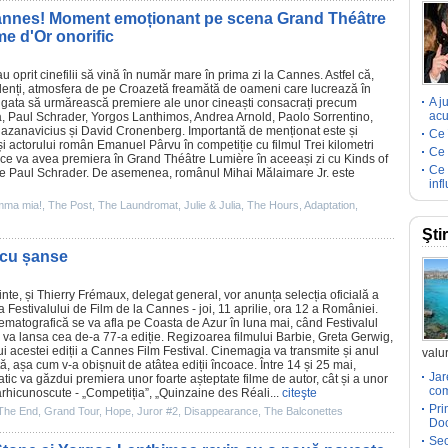
a Cannes! Moment emoționant pe scena Grand Théâtre
me d'Or onorific
 au oprit cinefilii să vină în număr mare în prima zi la Cannes. Astfel că,
denți, atmosfera de pe Croazetă freamătă de oameni care lucrează în
A j
ili gata să urmărească premiere ale unor cineaști consacrați precum
acu
a
, Paul Schrader,
Yorgos Lanthimos
, Andrea Arnold,
Paolo Sorrentino
,
azanavicius și David Cronenberg. Importantă de menționat este și
Ce 
și actorului român
Emanuel Pârvu
în competiție cu
filmul
Trei kilometri
Ce 
i ce va avea premiera în Grand Théâtre Lumière în aceeași zi cu
Kinds of
Ce 
e Paul Schrader. De asemenea, românul Mihai Mălaimare Jr. este
inf
ma mia!
,
The Post
,
The Laundromat
,
Julie & Julia
,
The Hours
,
Adaptation
,
Şti
 cu șanse
inte, și
Thierry Frémaux
, delegat general, vor anunța selecția oficială a
 a Festivalului de
Film
de la Cannes - joi, 11 aprilie, ora 12 a României.
nematografică se va afla pe Coasta de Azur în luna mai, când Festivalul
va lansa cea de-a 77-a ediție. Regizoarea filmului Barbie,
Greta Gerwig
,
lui acestei ediții a Cannes
Film
Festival. Cinemagia va transmite și anul
valur
, așa cum v-a obișnuit de atâtea ediții încoace. Între 14 și 25 mai,
Jar
ic va găzdui premiera unor foarte așteptate
filme
de autor, cât și a unor
com
e arhicunoscute - „Competiția”, „Quinzaine des Réali...
citeşte
Pri
The End
,
Grand Tour
,
Hope
,
Juror #2
,
Disappearance
,
The Balconettes
Doc
Sec