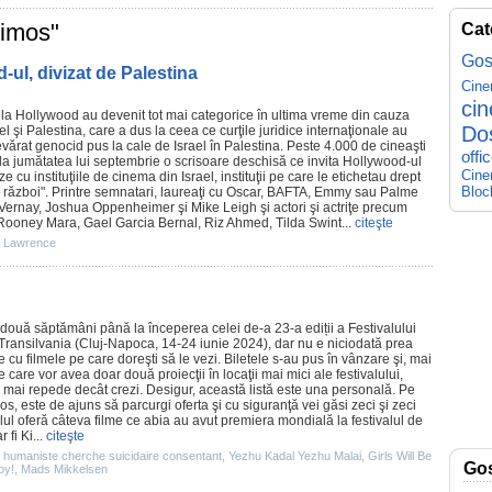
himos"
Cat
Gos
ul, divizat de Palestina
Cin
ci
 la Hollywood au devenit tot mai categorice în ultima vreme din cauza
Do
ael şi Palestina, care a dus la ceea ce curţile juridice internaţionale au
evărat genocid pus la cale de Israel în Palestina. Peste 4.000 de cineaşti
offi
a jumătatea lui septembrie o scrisoare deschisă ce invita Hollywood-ul
Cine
e cu instituţiile de
cinema
din Israel, instituţii pe care le etichetau drept
Bloc
 război". Printre semnatari, laureaţi cu
Oscar
, BAFTA, Emmy sau Palme
Vernay, Joshua Oppenheimer şi Mike Leigh şi actori şi actriţe precum
 Rooney Mara, Gael Garcia Bernal, Riz Ahmed, Tilda Swint...
citeşte
r Lawrence
două săptămâni până la începerea celei de-a 23-a ediții a Festivalului
Transilvania (Cluj-Napoca, 14-24 iunie 2024), dar nu e niciodată prea
te cu
filmele
pe care doreşti să le vezi. Biletele s-au pus în vânzare şi, mai
e care vor avea doar două proiecţii în locaţii mai mici ale festivalului,
 mai repede decât crezi. Desigur, această listă este una personală. Pe
 jos, este de ajuns să parcurgi oferta şi cu siguranţă vei găsi zeci şi zeci
valul oferă câteva
filme
ce abia au avut premiera mondială la festivalul de
ar fi
Ki
...
citeşte
 humaniste cherche suicidaire consentant
,
Yezhu Kadal Yezhu Malai
,
Girls Will Be
Go
oy!
,
Mads Mikkelsen