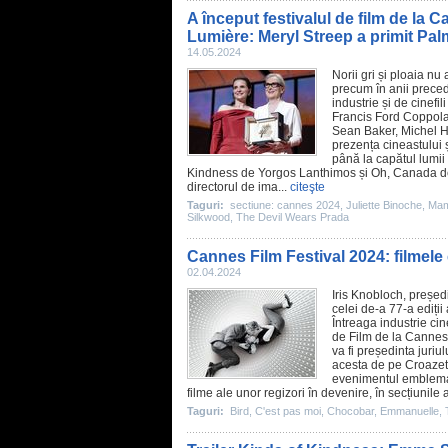
A început festivalul de film de l
Lumière: Meryl Streep a primit Pal
14.05.2024
Norii gri și ploaia nu
precum în anii prece
industrie și de cinef
Francis Ford Coppol
Sean Baker, Michel H
prezența cineastului 
până la capătul lumi
Kindness
de Yorgos Lanthimos și
Oh, Canada
d
directorul de ima...
citeşte
Taguri:
sectiune: cannes 2024
,
Juliette Binoche
,
Mam
Silkwood
,
The Devil Wears Prada
Cannes Film Festival 2024: filmele
02.04.2024
Iris Knobloch, președ
celei de-a 77-a ediții
Întreaga industrie ci
de Film de la Cannes 
va fi președinta juriu
acesta de pe Croazetă
evenimentul emblemat
filme ale unor regizori în devenire, în secțiunil
Taguri:
Bird
,
C'est pas moi
,
Chocobar
,
Emmanuelle
,