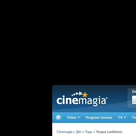
De
Filme
Program cinema
TV
Ti
Cinemagia
Ştiri
Tags
Yorgos Lanthimos
>
>
>