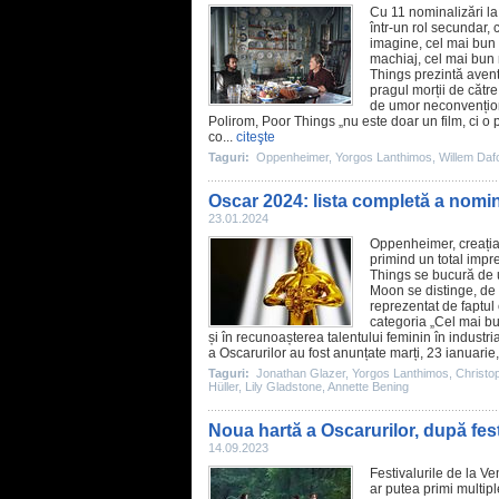
Cu 11 nominalizări l
într-un rol secundar,
imagine, cel mai bun
machiaj, cel mai bun 
Things
prezintă avent
pragul morții de cătr
de umor neconvenționa
Polirom, Poor Things „nu este doar un
film
, ci 
co...
citeşte
Taguri:
Oppenheimer
,
Yorgos Lanthimos
,
Willem Daf
Oscar 2024: lista completă a nomina
23.01.2024
Oppenheimer
, creați
primind un total imp
Things
se bucură de u
Moon
se distinge, de
reprezentat de faptul
categoria „Cel mai b
și în recunoașterea talentului feminin în industr
a Oscarurilor au fost anunțate marți, 23 ianuarie
Taguri:
Jonathan Glazer
,
Yorgos Lanthimos
,
Christo
Hüller
,
Lily Gladstone
,
Annette Bening
Noua hartă a Oscarurilor, după fest
14.09.2023
Festivalurile de la V
ar putea primi multip