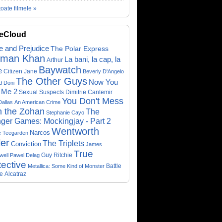
toate filmele »
eCloud
e and Prejudice
The Polar Express
lman Khan
La bani, la cap, la
Arthur
Baywatch
e
Citizen Jane
Beverly D'Angelo
The Other Guys
Now You
d Doni
 Me 2
Sexual Suspects
Dimitrie Cantemir
You Don't Mess
Dallas
An American Crime
h the Zohan
The
Stephanie Cayo
ger Games: Mockingjay - Part 2
Wentworth
Narcos
e Teegarden
ler
The Triplets
Conviction
James
True
Guy Ritchie
well
Pawel Delag
ective
Metallica: Some Kind of Monster
Battle
e
Alcatraz