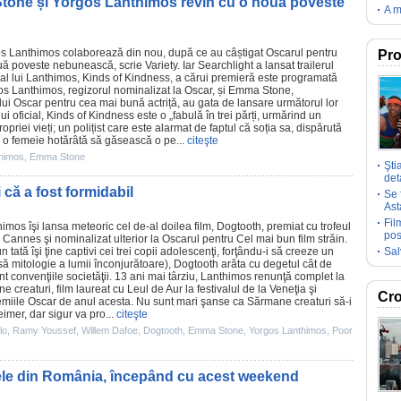
Stone și Yorgos Lanthimos revin cu o nouă poveste
A m
s Lanthimos
colaborează din nou, după ce au câștigat Oscarul pentru
Pro
uă poveste nebunească, scrie Variety. Iar Searchlight a lansat trailerul
al lui Lanthimos,
Kinds of Kindness
, a cărui premieră este programată
os Lanthimos, regizorul nominalizat la
Oscar
, și Emma Stone,
ui Oscar pentru cea mai bună actriță, au gata de lansare următorul lor
ui oficial, Kinds of Kindness este o „fabulă în trei părți, urmărind un
priei vieți; un polițist care este alarmat de faptul că soția sa, dispărută
și o femeie hotărâtă să găsească o pe...
citeşte
himos
,
Emma Stone
Şti
deta
 că a fost formidabil
Se 
Ast
Fil
himos
îşi lansa meteoric cel de-al doilea
film
,
Dogtooth
, premiat cu trofeul
pos
 Cannes şi nominalizat ulterior la Oscarul pentru Cel mai bun
film
străin.
tată îşi ţine captivi cei trei copii adolescenţi, forţându-i să creeze un
Sal
lsă mitologie a lumii înconjurătoare), Dogtooth arăta cu degetul cât de
unt convenţiile societăţii. 13 ani mai târziu, Lanthimos renunţă complet la
e creaturi
,
film
laureat cu Leul de Aur la festivalul de la Veneţia şi
Cro
emiile
Oscar
de anul acesta. Nu sunt mari şanse ca Sărmane creaturi să-i
mer, dar sigur va pro...
citeşte
lo
,
Ramy Youssef
,
Willem Dafoe
,
Dogtooth
,
Emma Stone
,
Yorgos Lanthimos
,
Poor
fele din România, începând cu acest weekend