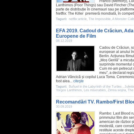
Franco
(
Memory
),
Lu
Lanthimos
(
Poor Things
) sau
David Fincher
(
The
parte de distribuție în cinemauri sau pe platforme
Netflix
:
The Killer
premieră mondială, în competiț
Taguri:
netflix:article
,
The Impossible
,
A Monster Call
EFA 2019. Cadoul de Crăciun, Ada 
Europene de Film
08.12.2019
Cadou de Crăciun, scr
european al anului î
Berlin. Acțiunea film
„Moș Gerilă” a micuțu
surprinde momentul d
Cum mi-am petrecut sf
meu”, a declarat regiz
Adrian Văncică și copilul Luca Toma. Ceremoni
fost alea...
citeşte
Taguri:
Buñuel in the Labyrinth of the Turtles
,
Juliet
Yorgos Lanthimos
,
Les miserables
,
Zimna wojna
,
The
Recomandări TV. Rambo/First Bloo
30.09.2019
Rambo: Last Blood rul
primmului
film
din ser
american de război și
modestă, care conside
restituie aceste dreptu