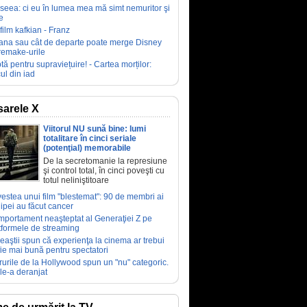
seea: ci eu în lumea mea mă simt nemuritor şi
e
film kafkian - Franz
ana sau cât de departe poate merge Disney
remake-urile
tă pentru supraviețuire! - Cartea morților:
ul din iad
arele X
Viitorul NU sună bine: lumi
totalitare în cinci seriale
(potenţial) memorabile
De la secretomanie la represiune
şi control total, în cinci poveşti cu
totul neliniştitoare
estea unui film "blestemat": 90 de membri ai
ipei au făcut cancer
portament neaşteptat al Generaţiei Z pe
tformele de streaming
eaştii spun că experienţa la cinema ar trebui
fie mai bună pentru spectatori
rurile de la Hollywood spun un "nu" categoric.
le-a deranjat