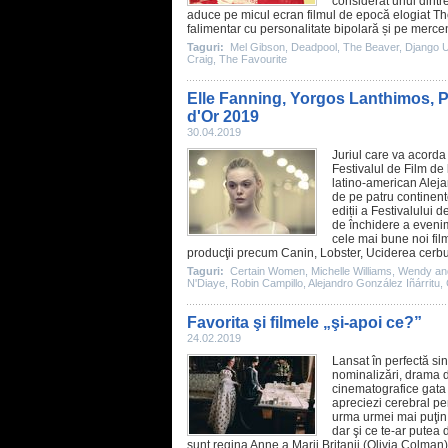
considerat unul dintre
aduce pe micul ecran
filmul
de epocă elogiat
Th
falimentar cu personalitate bipolară și pe merc
Taguri:
Mel Gibson
,
Deadpool
,
The Beaver
,
Django 
Craig
,
The Favourite
Elle Fanning, Yorgos Lanthimos, P
d'Or 2019
30.04.2019
Juriul care va acorda 
Festivalul de
Film
de 
latino-american Aleja
de pe patru continente
ediții a Festivalului
de închidere a eveni
cele mai bune noi
fil
producţii precum Canin, Lobster, Uciderea cerbul
Taguri:
Certain Women
,
Michelle Williams
,
Wendy an
N'Diaye
,
Robin Campillo
,
Alejandro González Iñárritu
,
Favorita şi filmele „şi-apoi ce?”
24.02.2019
Lansat în perfectă si
nominalizări, drama
cinematografice gata 
apreciezi cerebral pen
urma urmei mai puţin.
dar şi ce te-ar putea 
sunt regina Anne a Marii Britanii (
Olivia Colman