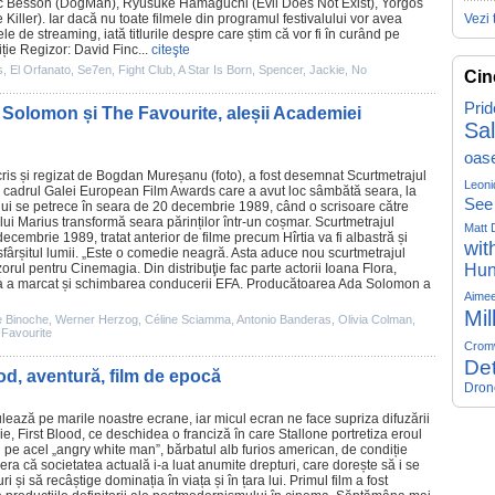
c Besson
(
DogMan
), Ryûsuke Hamaguchi (Evil Does Not Exist),
Yorgos
 Killer
). Iar dacă nu toate filmele din programul festivalului vor avea
Vezi 
le de streaming, iată titlurile despre care știm că vor fi în curând pe
ie Regizor: David Finc...
citeşte
s
,
El Orfanato
,
Se7en
,
Fight Club
,
A Star Is Born
,
Spencer
,
Jackie
,
No
Cin
Prid
Solomon și The Favourite, aleșii Academiei
Sa
oas
is și regizat de
Bogdan Mureșanu
(foto), a fost desemnat Scurtmetrajul
Leoni
n cadrul Galei European
Film
Awards care a avut loc sâmbătă seara, la
See
ului se petrece în seara de 20 decembrie 1989, când o scrisoare către
lui Marius transformă seara părinților într-un coșmar. Scurtmetrajul
Matt 
ecembrie 1989, tratat anterior de
filme
precum Hîrtia va fi albastră și
wit
ârșitul lumii. „Este o
comedie
neagră. Asta aduce nou scurtmetrajul
orul pentru Cinemagia. Din distribuţie fac parte actorii Ioana Flora,
Hun
a a marcat și schimbarea conducerii EFA. Producătoarea
Ada Solomon
a
Aime
Mil
te Binoche
,
Werner Herzog
,
Céline Sciamma
,
Antonio Banderas
,
Olivia Colman
,
 Favourite
Crom
Det
d, aventură, film de epocă
Dron
ează pe marile noastre ecrane, iar micul ecran ne face supriza difuzării
ie,
First Blood
, ce deschidea o franciză în care Stallone portretiza eroul
 pe acel „angry white man”, bărbatul alb furios american, de condiție
ra că societatea actuală i-a luat anumite drepturi, care dorește să i se
ri și să recâștige dominația în viața și în țara lui. Primul
film
a fost