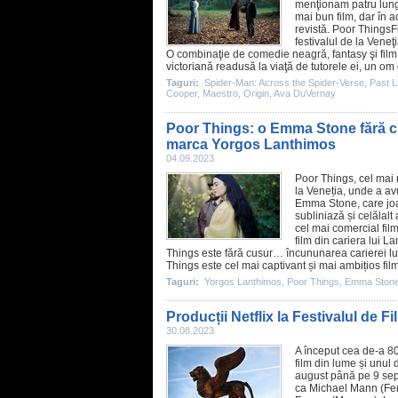
menţionam patru lun
mai bun
film
, dar în 
revistă.
Poor Things
F
festivalul de la Veneţi
O combinaţie de
comedie
neagră, fantasy şi
film
victoriană readusă la viaţă de tutorele ei, un om 
Taguri:
Spider-Man: Across the Spider-Verse
,
Past L
Cooper
,
Maestro
,
Origin
,
Ava DuVernay
Poor Things: o Emma Stone fără cus
marca Yorgos Lanthimos
04.09.2023
Poor Things
, cel mai
la Veneția, unde a avu
Emma Stone
, care j
subliniază și celălalt
cel mai comercial
fil
film
din cariera lui La
Things este fără cusur… încununarea carierei 
Things este cel mai captivant și mai ambițios
fil
Taguri:
Yorgos Lanthimos
,
Poor Things
,
Emma Ston
Producții Netflix la Festivalul de F
30.08.2023
A început cea de-a 80-
film din lume și unul
august până pe 9 sept
ca
Michael Mann
(
Fer