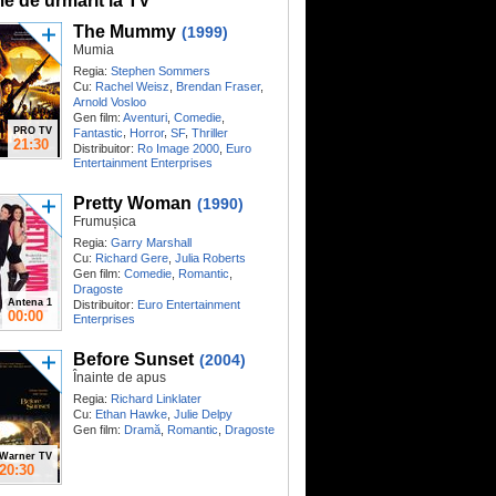
me de urmărit la TV
The Mummy
(1999)
Mumia
Regia:
Stephen Sommers
Cu:
Rachel Weisz
,
Brendan Fraser
,
Arnold Vosloo
Gen film:
Aventuri
,
Comedie
,
PRO TV
,
,
,
Fantastic
Horror
SF
Thriller
21:30
Distribuitor:
Ro Image 2000
,
Euro
Entertainment Enterprises
Pretty Woman
(1990)
Frumușica
Regia:
Garry Marshall
Cu:
Richard Gere
,
Julia Roberts
Gen film:
Comedie
,
Romantic
,
Dragoste
Antena 1
Distribuitor:
Euro Entertainment
00:00
Enterprises
Before Sunset
(2004)
Înainte de apus
Regia:
Richard Linklater
Cu:
Ethan Hawke
,
Julie Delpy
Gen film:
Dramă
,
Romantic
,
Dragoste
Warner TV
20:30