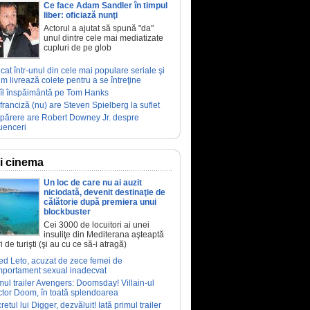
Ce face Adam Sandler în timpul
liber: oficiază nunţi
Actorul a ajutat să spună "da"
unul dintre cele mai mediatizate
cupluri de pe glob
ucat într-unul din cele mai populare seriale şi
m livrează colete pentru a se întreţine
îl înspăimântă pe Tom Hanks
franciză (nu) are Steven Spielberg la suflet
părere are Robert Downey Jr. despre
luenceri
ri cinema
Un loc de care nu ai auzit
niciodată, devenit destinaţie de
călătorie după premiera unui
blockbuster
Cei 3000 de locuitori ai unei
insuliţe din Mediterana aşteaptă
i de turişti (şi au cu ce să-i atragă)
ed Leto, acuzat de zece femei de
portament sexual inadecvat
mul trailer Avengers: Doomsday! Villain-ul
tor Doom, în toată splendoarea
retul lui Digger, dezvăluit! Iată primul trailer