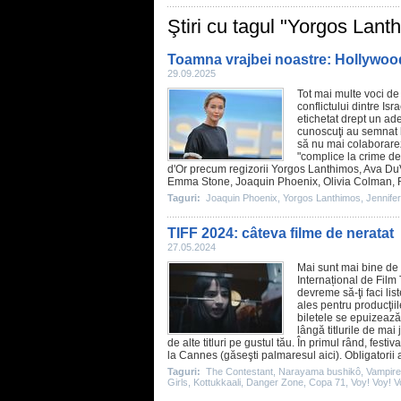
Ştiri cu tagul "Yorgos Lant
Toamna vrajbei noastre: Hollywood-
29.09.2025
Tot mai multe voci de
conflictului dintre Isr
etichetat drept un ad
cunoscuţi au semnat l
să nu mai colaborarez
"complice la crime de
d'Or precum regizorii
Yorgos Lanthimos
, Ava Du
Emma Stone,
Joaquin Phoenix
, Olivia Colman,
Taguri:
Joaquin Phoenix
,
Yorgos Lanthimos
,
Jennife
TIFF 2024: câteva filme de neratat
27.05.2024
Mai sunt mai bine de 
Internațional de
Film
devreme să-ţi faci lis
ales pentru producţiil
biletele se epuizează
lângă titlurile de mai
de alte titluri pe gustul tău. În primul rând, festi
la
Cannes
(găseşti palmaresul
aici
). Obligatorii 
Taguri:
The Contestant
,
Narayama bushikô
,
Vampire
Girls
,
Kottukkaali
,
Danger Zone
,
Copa 71
,
Voy! Voy! V