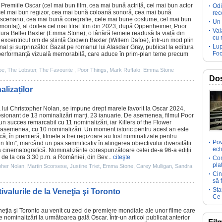
a
Premiile
Oscar
(cel mai bun
film
, cea mai bună actriță, cel mai bun actor
Odi
 cel mai bun regizor, cea mai bună coloană sonoră, cea mai bună
rec
 scenariu, cea mai bună coregrafie, cele mai bune costume, cel mai bun
Un 
montaj), al doilea cel mai titrat film din 2023, după Oppenheimer,
Poor
Vai
ura Bellei Baxter (
Emma Stone
), o tânără femeie readusă la viață din
cu 
e excentricul om de știință Godwin Baxter (
Willem Dafoe
), într-un mod plin
Lup
l și surprinzător. Bazat pe romanul lui Alasdair Gray, publicat la editura
Foc
o performanță vizuală memorabilă, care aduce în prim-plan teme precum
oe
,
The Lobster
,
The Favourite
,
Poor Things
,
Mark Ruffalo
,
Emma Stone
Dos
lizaților
a lui
Christopher Nolan
, se impune drept marele favorit la
Oscar
2024,
resionant de 13 nominalizări marți, 23 ianuarie. De asemenea,
filmul
Poor
n succes remarcabil cu 11 nominalizări, iar
Killers of the Flower
 asemenea, cu 10 nominalizări. Un moment istoric pentru acest an este
 că, în premieră,
filmele
a trei regizoare au fost nominalizate pentru
Pov
un
film”
, marcând un pas semnificativ în atingerea obiectivului diversității
ech
ia cinematografică. Nominalizările corespunzătoare celei de-a 96-a ediții
, de la ora 3.30 p.m. a României, din Bev...
citeşte
Com
pla
pher Nolan
,
Martin Scorsese
,
Justine Triet
,
Emma Stone
,
Carey Mulligan
,
Sandra
Cin
să 
Sta
ivalurile de la Veneţia şi Toronto
Ce 
eneţia şi Toronto au venit cu zeci de premiere mondiale ale unor
filme
care
le nominalizări la următoarea gală
Oscar
.
Într-un articol publicat anterior