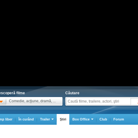
scoperă filme
Căutare
Comedie, acţiune, dramă, ...
mp liber
În curând
Trailer
Ştiri
Box Office
Club
Forum