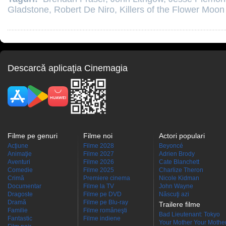
Gladstone
,
Robert De Niro
,
Killers of the Flower Moo
Descarcă aplicaţia Cinemagia
Filme pe genuri
Filme noi
Actori populari
Acţiune
Filme 2028
Beyoncé
Animaţie
Filme 2027
Adrien Brody
Aventuri
Filme 2026
Cate Blanchett
Comedie
Filme 2025
Charlize Theron
Crimă
Premiere cinema
Nicole Kidman
Documentar
Filme la TV
John Wayne
Dragoste
Filme pe DVD
Născuţi azi
Dramă
Filme pe Blu-ray
Trailere filme
Familie
Filme româneşti
Bad Lieutenant: Tokyo
Fantastic
Filme indiene
Your Mother Your Mother 