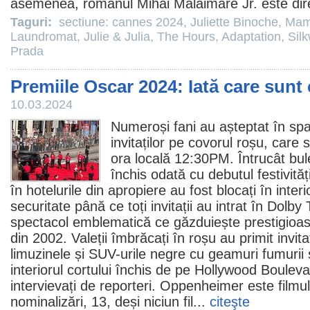
asemenea, românul Mihai Mălaimare Jr. este dire
Taguri:
sectiune: cannes 2024
,
Juliette Binoche
,
Mam
Laundromat
,
Julie & Julia
,
The Hours
,
Adaptation
,
Sil
Prada
Premiile Oscar 2024: Iată care sunt 
10.03.2024
Numeroși fani au așteptat în spa
invitaților pe covorul roșu, care s
ora locală 12:30PM. Întrucât bule
închis odată cu debutul festivită
în hotelurile din apropiere au fost blocați în inter
securitate până ce toți invitații au intrat în Dolby
spectacol emblematică ce găzduiește prestigioa
din 2002. Valeții îmbrăcați în roșu au primit invitaț
limuzinele și SUV-urile negre cu geamuri fumurii și
interiorul cortului închis de pe Hollywood Boulev
intervievați de reporteri.
Oppenheimer
este
filmul
nominalizări, 13, deși niciun
fil
...
citeşte