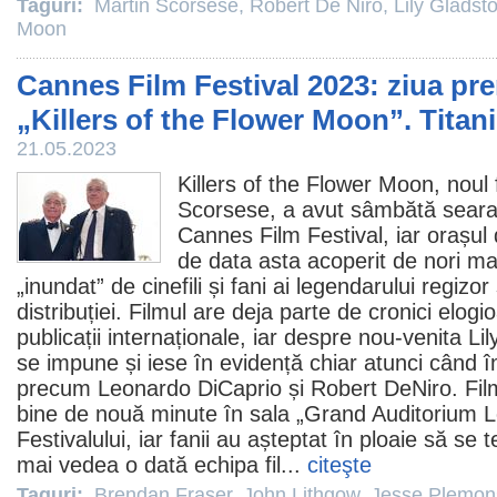
Taguri:
Martin Scorsese
,
Robert De Niro
,
Lily Gladst
Moon
Cannes Film Festival 2023: ziua pr
„Killers of the Flower Moon”. Titani
21.05.2023
Killers of the Flower Moon
, noul
Scorsese, a avut sâmbătă seara
Cannes Film Festival, iar orașul
de data asta acoperit de nori mar
„inundat” de cinefili și fani ai legendarului regizor
distribuției.
Filmul
are deja parte de cronici elogi
publicații internaționale, iar despre nou-venita
Li
se impune și iese în evidență chiar atunci când 
precum
Leonardo DiCaprio
și Robert DeNiro.
Fil
bine de nouă minute în sala „Grand Auditorium L
Festivalului, iar fanii au așteptat în ploaie să se 
mai vedea o dată echipa fil...
citeşte
Taguri:
Brendan Fraser
,
John Lithgow
,
Jesse Plemon