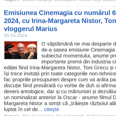
Emisiunea Cinemagia cu numărul 6:
2024, cu Irina-Margareta Nistor, Ton
vloggerul Marius
05.03.2024
O săptămână ne mai desparte 
de-a șasea emisiune Cinemagia
subiectul momentului, anume pred
importante
premii
din industria ci
ediției fiind Irina-Margareta Nistor,
Toni Grecu
și 
își trece invitații prin toate categoriile non-tehnice
fac propriile presupuneri despre cum va arăta pa
discuție fiind presărată cu vorbe de duh si afirmaț
deveni antologice, dar și cu mărturisiri și dezvăl
un nominalizat anterior la
Oscar
- anume
filmul
D
Margareta Nistor
a simțit că „trăiește războiul ală
luptat în cel de...
citeşte