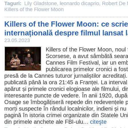
Taguri:
Lily Gladstone
,
leonardo dicaprio
,
Robert De 
Killers of the Flower Moon
Killers of the Flower Moon: ce scri
internațională despre filmul lansat
23.05.2023
Killers of the Flower Moon
, noul
Scorsese
, a avut sâmbătă seara
Cannes
Film
Festival, iar un emb
publicarea primelor cronici a fost
presă de la Cannes tuturor jurnaliștilor acreditați
publicată până la ora 21:45 a Franței. La interva
apărut și primele cronici elogioase ale filmului, d
interesante puncte de vedere. În anii 1920, după c
Osage se îmbogățiseră repede din redevențele pe
morți suspecte în rândul localnicilor, indieni și n
pagină în istoria crimei organizate din Statele Un
din primele anchete ale FBI-ulu...
citeşte