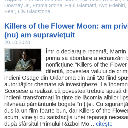
Downey Jr.
,
Emma Stone
,
Paul Giamatti
,
Ayo Edebiri
,
Bear
,
Lily Gladstone
Killers of the Flower Moon: am privit
(nu) am supravieţuit
20.10.2023
Într-o declaraţie recentă,
Martin
prima sa abordare a ecranizării b
nonficţiune "
Killers of the Flowe
diferită, povestea valului de cr
indieni Osage din Oklahoma din anii '20 fiind spu
autorităţilor chemate să investigheze. La îndemn
Scorsese a realizat că povestea trebuie spusă din
indienii transformaţi în ţinte de lăcomia albilor lip
râvneau pământurile bogate în ţiţei. Cu siguranţă
dus la un
film
foarte bun, dar Killers of the Flow
acum, vine şi cu satisfacţia unei reparaţii neces
după sfârşitul Primului Război Mo...
citeşte