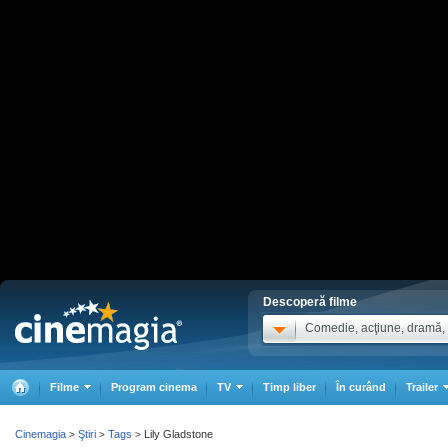
Descoperă filme
Comedie, acţiune, dramă, .
Filme
Program cinema
TV
Timp liber
În curând
Trailer
Cinemagia
Ştiri
Tags
Lily Gladstone
>
>
>