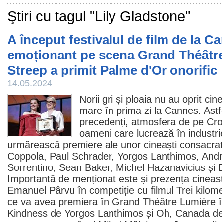
Ştiri cu tagul "Lily Gladstone"
A început festivalul de film de la 
emoționant pe scena Grand Théâtre
Streep a primit Palme d'Or onorific
14.05.2024
Norii gri și ploaia nu au oprit cin
mare în prima zi la Cannes. Astf
precedenți, atmosfera de pe Cr
oameni care lucrează în industrie
urmărească premiere ale unor cineaști consacr
Coppola
, Paul Schrader,
Yorgos Lanthimos
, And
Sorrentino
, Sean Baker, Michel Hazanavicius și
Importantă de menționat este și prezența cineast
Emanuel Pârvu
în competiție cu
filmul
Trei kilome
ce va avea premiera în Grand Théâtre Lumière î
Kindness
de Yorgos Lanthimos și
Oh, Canada
de