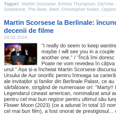
Taguri:
Martin Scorsese
,
Emma Thompson
,
Da'Vine 
Gladstone
,
The Bear
,
Beef
,
Christopher Nolan
,
Oppen
Martin Scorsese la Berlinale: încun
decenii de filme
24.02.2024
"I really do seem to keep wantin
maybe I will see you in a couple 
another one." / "Încă îmi doresc
Poate ne vom revedea în câțiva 
unul." Așa și-a încheiat
Martin Scorsese
discursu
Ursului de Aur onorific pentru întreaga sa carieră
ale invitaților și fanilor din Berlinale Palast, ce 
sărbătoare, strigând de numeroase ori: "Marty!! 
Legendarul cineast american, nominalizat anul a
pentru cel mai bun regizor pentru ultimul său lu
Flower Moon
(2023) (ce a adunat în total 10 nomi
cel mai bun
film
), a fost onorat de prestigiosul...