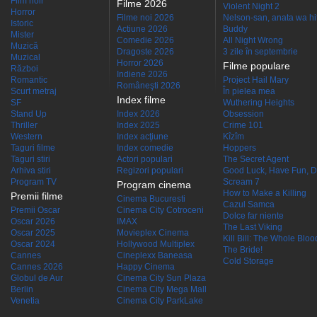
Film noir
Filme 2026
Violent Night 2
Horror
Filme noi 2026
Nelson-san, anata wa hit
Istoric
Actiune 2026
Buddy
Mister
Comedie 2026
All Night Wrong
Muzică
Dragoste 2026
3 zile în septembrie
Muzical
Horror 2026
Filme populare
Război
Indiene 2026
Romantic
Project Hail Mary
Româneşti 2026
Scurt metraj
În pielea mea
Index filme
SF
Wuthering Heights
Stand Up
Index 2026
Obsession
Thriller
Index 2025
Crime 101
Western
Index acţiune
Kîzîm
Taguri filme
Index comedie
Hoppers
Taguri stiri
Actori populari
The Secret Agent
Arhiva stiri
Regizori populari
Good Luck, Have Fun, D
Program TV
Scream 7
Program cinema
How to Make a Killing
Premii filme
Cinema Bucuresti
Cazul Samca
Premii Oscar
Cinema City Cotroceni
Dolce far niente
Oscar 2026
IMAX
The Last Viking
Oscar 2025
Movieplex Cinema
Kill Bill: The Whole Blood
Oscar 2024
Hollywood Multiplex
The Bride!
Cannes
Cineplexx Baneasa
Cold Storage
Cannes 2026
Happy Cinema
Globul de Aur
Cinema City Sun Plaza
Berlin
Cinema City Mega Mall
Venetia
Cinema City ParkLake