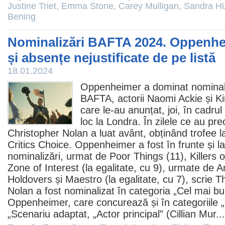
Justine Triet
,
Emma Stone
,
Carey Mulligan
,
Sandra Hü
Bening
Nominalizări BAFTA 2024. Oppenhe
și absențe nejustificate de pe listă
18.01.2024
Oppenheimer
a dominat nominal
BAFTA, actorii Naomi Ackie și Ki
care le-au anunțat, joi, în cadrul
loc la Londra. În zilele ce au pr
Christopher Nolan
a luat avânt, obținând trofee l
Critics Choice. Oppenheimer a fost în frunte și 
nominalizări, urmat de
Poor Things
(11),
Killers
Zone of Interest
(la egalitate, cu 9), urmate de
A
Holdovers și Maestro (la egalitate, cu 7), scrie
Nolan a fost nominalizat în categoria „Cel mai bu
Oppenheimer, care concurează și în categoriile
„Scenariu adaptat, „Actor principal” (
Cillian Mur
..