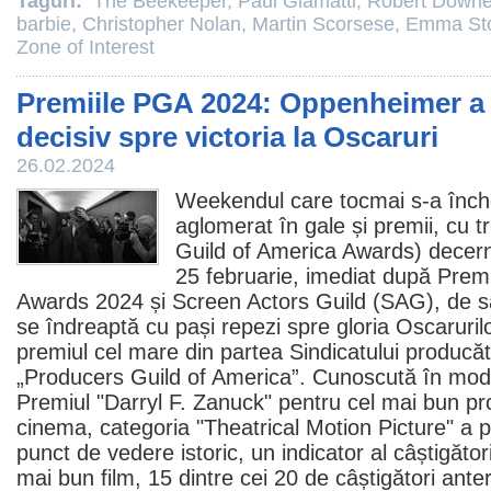
Taguri:
The Beekeeper
,
Paul Giamatti
,
Robert Downe
barbie
,
Christopher Nolan
,
Martin Scorsese
,
Emma St
Zone of Interest
Premiile PGA 2024: Oppenheimer a 
decisiv spre victoria la Oscaruri
26.02.2024
Weekendul care tocmai s-a înche
aglomerat în gale și
premii
, cu 
Guild of America Awards) decer
25 februarie, imediat după
Premi
Awards 2024 și Screen Actors Guild (SAG), de
se îndreaptă cu pași repezi spre gloria Oscaruril
premiul
cel mare din partea Sindicatului producăt
„Producers Guild of America”. Cunoscută în mod 
Premiul
"Darryl F. Zanuck" pentru cel mai bun p
cinema
, categoria "Theatrical Motion Picture" a 
punct de vedere istoric, un indicator al câștigător
mai bun
film
, 15 dintre cei 20 de câștigători ante