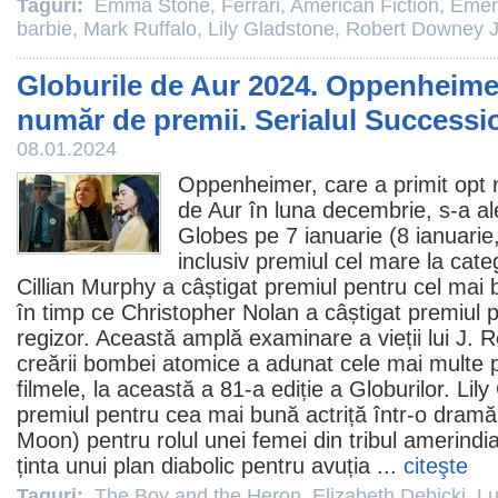
Taguri:
Emma Stone
,
Ferrari
,
American Fiction
,
Emer
barbie
,
Mark Ruffalo
,
Lily Gladstone
,
Robert Downey J
Globurile de Aur 2024. Oppenheimer
număr de premii. Serialul Successi
08.01.2024
Oppenheimer
, care a primit opt 
de Aur în luna decembrie, s-a al
Globes pe 7 ianuarie (8 ianuarie
inclusiv
premiul
cel mare la categ
Cillian Murphy
a câștigat
premiul
pentru cel mai 
în timp ce
Christopher Nolan
a câștigat
premiul
p
regizor. Această amplă examinare a vieții lui J.
creării bombei atomice a adunat cele mai multe
filmele
, la această a 81-a ediție a Globurilor.
Lily
premiul
pentru cea mai bună actriță într-o dramă 
Moon) pentru rolul unei femei din tribul amerind
ținta unui plan diabolic pentru avuția ...
citeşte
Taguri:
The Boy and the Heron
,
Elizabeth Debicki
,
Lu