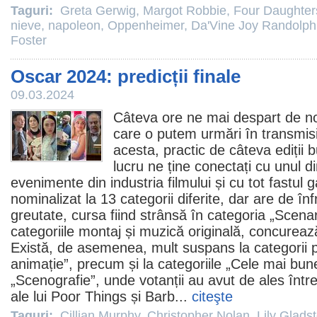
Taguri:
Greta Gerwig
,
Margot Robbie
,
Four Daughter
nieve
,
napoleon
,
Oppenheimer
,
Da'Vine Joy Randolph
Foster
Oscar 2024: predicții finale
09.03.2024
Câteva ore ne mai despart de no
care o putem urmări în transmisi
acesta, practic de câteva ediții 
lucru ne ține conectați cu unul d
evenimente din industria filmului și cu tot fastul g
nominalizat la 13 categorii diferite, dar are de î
greutate, cursa fiind strânsă în categoria „Scenar
categoriile montaj și muzică originală, concureaz
Există, de asemenea, mult suspans la categorii
animație”, precum și la categoriile „Cele mai bu
„Scenografie”, unde votanții au avut de ales între
ale lui Poor Things și Barb...
citeşte
Taguri:
Cillian Murphy
,
Christopher Nolan
,
Lily Glads