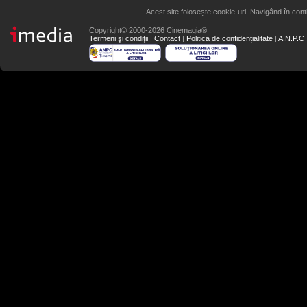
Acest site folosește cookie-uri. Navigând în conti
Copyright© 2000-2026 Cinemagia®
Termeni şi condiţii
|
Contact
|
Politica de confidențialitate
|
A.N.P.C