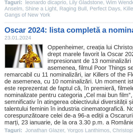
Taguri:
leonardo dicaprio
,
Lily Gladstone
,
Wim Wend
Anselm
,
Shine a Light
,
Raging Bull
,
Perfect Days
,
Kill
Gangs of New York
Oscar 2024: lista completă a nomina
23.01.2024
Oppenheimer
, creația lui
Christ
drept marele favorit la
Oscar
202
impresionant de 13 nominalizări 
asemenea,
filmul
Poor Things
se
remarcabil cu 11 nominalizări, iar
Killers of the 
de asemenea, cu 10 nominalizări. Un moment ist
este reprezentat de faptul că, în premieră,
filmel
nominalizate pentru categoria „Cel mai bun
film”
semnificativ în atingerea obiectivului diversității 
talentului feminin în industria cinematografică. N
corespunzătoare celei de-a 96-a ediții a Oscaruri
marți, 23 ianuarie, de la ora 3.30 p.m. a Românie
Taguri:
Jonathan Glazer
,
Yorgos Lanthimos
,
Christop