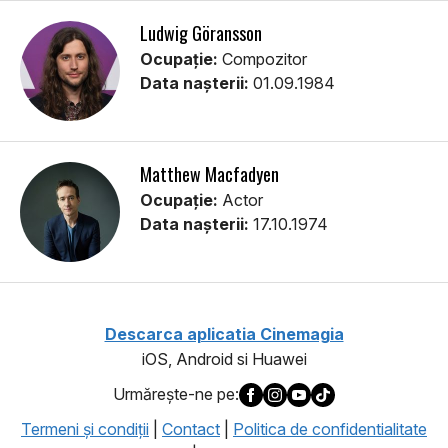
Ludwig Göransson
Ocupație:
Compozitor
Data nașterii:
01.09.1984
Matthew Macfadyen
Ocupație:
Actor
Data nașterii:
17.10.1974
Descarca aplicatia Cinemagia
iOS, Android si Huawei
Urmăreşte-ne pe:
Termeni şi condiţii
|
Contact
|
Politica de confidentialitate