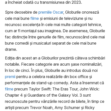
a încheiat odată cu transmisiunea din 2023.
Spre deosebire de
premiile
Oscar
, Globurile onorează
cele mai bune
filme
și emisiuni de televiziune și nu
recunosc excelența în cele mai multe categorii tehnice,
cum ar fi montajul sau imaginea. De asemenea, Globurile
fac distincție între genurile de film, recunoscând cele mai
bune comedii și musicaluri separat de cele mai bune
drame.
Ediția din acest an a Globurilor prezintă câteva schimbări
notabile. Fiecare categorie are acum șase nominalizări,
în loc de cinci. În plus, Globurile au introdus două noi
premii
pentru a celebra realizările din box office și
performanțele de stand-up comedy. Asta a însemnat că
filme
precum Taylor Swift: The Eras Tour, John Wick:
Chapter 4 și Guardians of the Galaxy Vol. 3 sunt
recunoscute pentru vânzările record de bilete, în timp ce
artiști precum Trevor Noah, Amy Schumer și Ricky