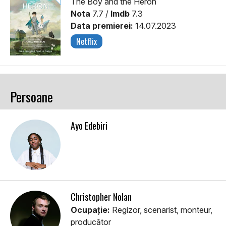
The Boy and the Heron
Nota
7.7 /
Imdb
7.3
Data premierei:
14.07.2023
Netflix
Persoane
Ayo Edebiri
Christopher Nolan
Ocupație:
Regizor, scenarist, monteur,
producător