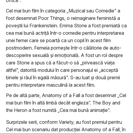
office”.
Cel mai bun film în categoria „Muzical sau Comedie” a
fost desemnat Poor Things, o reimaginare feministă a
poveștii lui Frankenstein. Emma Stone a fost premiată ca
cea mai bună actriță într-o comedie pentru interpretarea
unei femei care se poartă ca un copil în acest film
postmodern. Femeia pornește într-o călătorie de auto-
descoperire sexuală și emoțională. A fost un rol despre
care Stone a spus că a făcut-o să „privească viața
altfel”, datorită modului în care personajul ei „acceptă
binele și răul în egală măsură”. S-au luat și două premii
pentru interpretare masculină la acest film.
Pe de altă parte, Anatomy of a Fall a fost desemnat „Cel
mai bun film în altă limbă decât engleza”. The Boy and
the Heron a fost numită „Cea mai bună animație”.
Surprizele serii, conform Variety, au fost premiul pentru
Cel mai bun scenariu dat producției Anatomy of a Fall, în