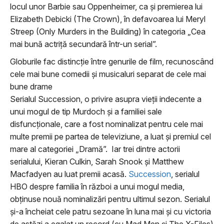
locul unor Barbie sau Oppenheimer, ca și premierea lui
Elizabeth Debicki (The Crown), în defavoarea lui Meryl
Streep (Only Murders in the Building) în categoria „Cea
mai bună actriță secundară într-un serial”.
Globurile fac distincție între genurile de film, recunoscând
cele mai bune comedii și musicaluri separat de cele mai
bune drame
Serialul Succession, o privire asupra vieții indecente a
unui mogul de tip Murdoch și a familiei sale
disfuncționale, care a fost nominalizat pentru cele mai
multe premii pe partea de televiziune, a luat și premiul cel
mare al categoriei „Dramă”. Iar trei dintre actorii
serialului, Kieran Culkin, Sarah Snook și Matthew
Macfadyen au luat premii acasă.
Succession
, serialul
HBO despre familia în război a unui mogul media,
obținuse nouă nominalizări pentru ultimul sezon. Serialul
și-a încheiat cele patru sezoane în luna mai și cu victoria
de astăzi a egalat un record (cu Mad Men și The X-Files)