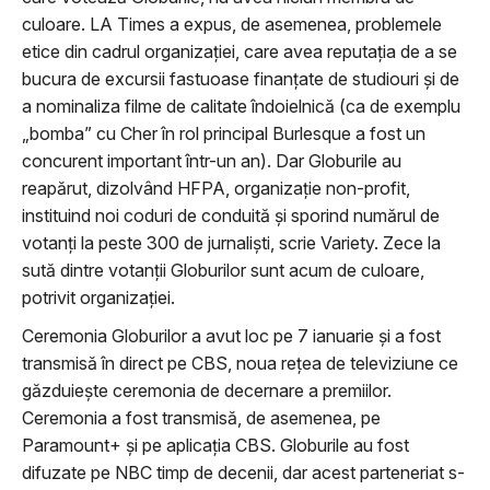
culoare. LA Times a expus, de asemenea, problemele
etice din cadrul organizației, care avea reputația de a se
bucura de excursii fastuoase finanțate de studiouri și de
a nominaliza filme de calitate îndoielnică (ca de exemplu
„bomba” cu Cher în rol principal Burlesque a fost un
concurent important într-un an). Dar Globurile au
reapărut, dizolvând HFPA, organizație non-profit,
instituind noi coduri de conduită și sporind numărul de
votanți la peste 300 de jurnaliști, scrie Variety. Zece la
sută dintre votanții Globurilor sunt acum de culoare,
potrivit organizației.
Ceremonia Globurilor a avut loc pe 7 ianuarie și a fost
transmisă în direct pe CBS, noua rețea de televiziune ce
găzduiește ceremonia de decernare a premiilor.
Ceremonia a fost transmisă, de asemenea, pe
Paramount+ și pe aplicația CBS. Globurile au fost
difuzate pe NBC timp de decenii, dar acest parteneriat s-