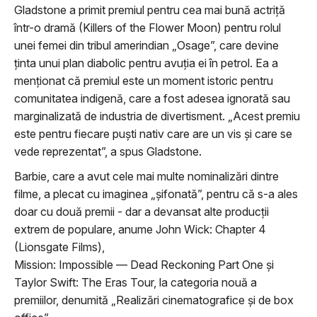
Gladstone a primit premiul pentru cea mai bună actriță
într-o dramă (Killers of the Flower Moon) pentru rolul
unei femei
din tribul amerindian „
Osage”, care devine
ținta unui plan diabolic pentru avuția ei în petrol. Ea a
menționat că premiul este un moment istoric pentru
comunitatea indigenă, care a fost adesea ignorată sau
marginalizată de industria de divertisment. „Acest premiu
este pentru fiecare puști nativ care are un vis și care se
vede reprezentat”, a spus Gladstone.
Barbie, care a avut cele mai multe nominalizări dintre
filme, a plecat cu imaginea „șifonată”, pentru că s-a ales
doar cu două premii - dar a devansat alte producții
extrem de populare, anume John Wick: Chapter 4
(Lionsgate Films),
Mission: Impossible — Dead Reckoning Part One și
Taylor Swift: The Eras Tour, la categoria nouă a
premiilor, denumită „Realizări cinematografice și de box