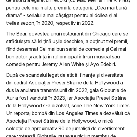
pentru cele mai multe premii la categoria „Cea mai bună
dramă” - serialul a mai câștigat pentru al doilea și al
treilea sezon, în 2020, respectiv în 2022.
The Bear, povestea unui restaurant din Chicago care se
străduiește să își țină ușile deschise, a obținut trei premii,
fiind desemnat Cel mai bun serial de comedie și Cel mai
bun actor și actriță în rol principal într-un musical sau
comedie pentru Jeremy Allen White și Ayo Edebiri.
După ce scandalul legat de etică, finanțe și diversitate
din cadrul Asociației Presei Străine de la Hollywood a
dus la anularea transmisiunii din 2022, gala Globurile de
Aur a fost vândută în 2023, iar Asociația Presei Străine
de la Hollywood s-a dizolvat, scrie The New York Times.
Un reportaj bombă din Los Angeles Times a dezvăluit că
Asociația Presei Străine de la Hollywood, o mică
colecție de aproximativ 90 de jurnaliști de divertisment
care votează Globurile, nu avea niciun membru de