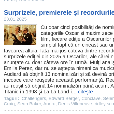
Surprizele, premierele şi recorduril
23.01.2025
Cu doar cinci posibilităţi de nomi
categoriile
Oscar
şi maxim zece 
film
, fiecare ediţie a Oscarurilor
simplul fapt că un cineast sau un 
favoarea altuia. Iată mai jos câteva dintre recordu
surprizele ediţiei din 2025 a Oscarilor, ale cărei 
anunţate cu doar câteva ore în urmă
. Mulţi anal
Emilia Perez
, dar nu se aştepta nimeni ca muzic
Audiard să obţină 13 nominalizări şi să devină p
încoace care reuşeşte această performanţă. Rea
au reuşit să obţină 14 nominalizări până acum,
A
Titanic
în 1998 şi La La Land î...
citeşte
Taguri:
Challengers
,
Edward Berger
,
Conclave
,
Sele
Craig
,
Sean Baker
,
Anora
,
Denis Villeneuve
,
ridley sco