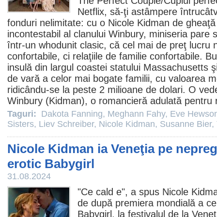
The Perfect Couple
/Cuplul perfe
Netflix, să-ţi astâmpere întrucât
fonduri nelimitate: cu o
Nicole Kidman
de gheaţă î
incontestabil al clanului Winbury, miniseria pare
într-un whodunit clasic, că cel mai de preţ lucru 
confortabile, ci relaţiile de familie confortabile. 
insulă din largul coastei statului Massachusetts ş
de vară a celor mai bogate familii, cu valoarea 
ridicându-se la peste 2 milioane de dolari. O ved
Winbury (Kidman), o romancieră adulată pentru r
Taguri:
Dakota Fanning
,
Meghann Fahy
,
Eve Hewso
Sisters
,
Liev Schreiber
,
Nicole Kidman
,
Susanne Bier
,
Nicole Kidman ia Veneţia pe nepregăt
erotic Babygirl
31.08.2024
"Ce cald e", a spus
Nicole Kidm
de după premiera mondială a ce
Babygirl, la festivalul de la Ven