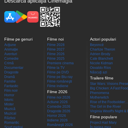
Descarcă aplicaţia Cinemagia
Filme pe genuri
Filme noi
Actori populari
Acţiune
Filme 2028
Beyoncé
Animaţie
Filme 2027
Charlize Theron
Aventuri
Filme 2026
Adrien Brody
Comedie
Filme 2025
Cate Blanchett
Crimă
Premiere cinema
Nicole Kidman
Documentar
Filme la TV
Osvaldo Ríos
Dragoste
Filme pe DVD
Născuţi azi
Dramă
Filme pe Blu-ray
Trailere filme
Familie
Filme româneşti
Star Wars: Visions Presen
Fantastic
Filme indiene
Big Chicken: A Fast Food
Film noir
Filme 2026
Phenomena
Horror
Filme noi 2026
Motherwitch
Istoric
Actiune 2026
Rise of the Footsoldier:..
Mister
Comedie 2026
The Girl in the River
Muzică
Dragoste 2026
Virginia Woolf's Night &
Muzical
Horror 2026
Filme populare
Război
Indiene 2026
Romantic
Project Hail Mary
Româneşti 2026
Scurt metraj
În pielea mea