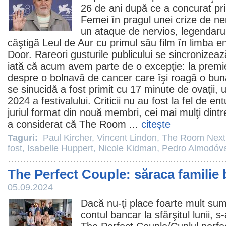
26 de ani după ce a concurat pr
Femei în pragul unei crize de ne
un ataque de nervios, legendaru
câştigă Leul de Aur cu primul său
film
în limba e
Door
. Rareori gusturile publicului se sincronizează
iată că acum avem parte de o excepţie: la prem
despre o bolnavă de cancer care îşi roagă o bună
se sinucidă
a fost primit cu 17 minute de ovaţii
, 
2024 a festivalului. Criticii nu au fost la fel de en
juriul format din nouă membri, cei mai mulţi dintre
a considerat că The Room ...
citeşte
Taguri:
Paul Kircher
,
Vincent Lindon
,
The Room Next
fost
,
Isabelle Huppert
,
Nicole Kidman
,
Pedro Almodóv
The Perfect Couple: săraca familie
05.09.2024
Dacă nu-ţi place foarte mult sum
contul bancar la sfârşitul lunii, 