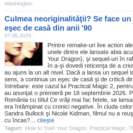
Washington
Culmea neoriginalităţii? Se face un
eşec de casă din anii '90
07.05.2025
Printre remake-uri live action al
unele dintre ele lansate abia ac
Your Dragon
), şi sequel-uri în r
în a-şi dovedi reticenţa de a crea
au ajuns la un alt nivel. Dacă a lansa un sequel 
sens, a continua un eşec de casă şi de critică di
întrebare: este cazul lui Practical Magic 2, pentr
au anunţat o premieră pe 18 septembrie 2026. Pr
România cu titlul
Ce vrăji mai fac fetele
, se lansa
era întâmpinat cu cronici negative. În ciuda celor
Sandra Bullock
şi
Nicole Kidman
,
filmul
nu a reuş
cu încas?...
citeşte
Taguri:
How to Train Your Dragon
,
Practical Magic
,
T