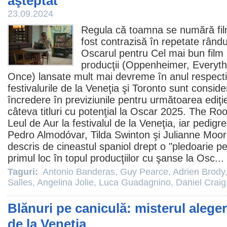
aşteptat
23.09.2024
Regula că toamna se numără
fi
fost contrazisă în repetate rândur
Oscarul pentru Cel mai bun
film
producţii (Oppenheimer, Everyth
Once) lansate mult mai devreme în anul respectiv
festivalurile de la Veneţia şi Toronto sunt consider
încredere în previziunile pentru următoarea ediţi
câteva titluri cu potenţial la Oscar 2025.
The Roo
Leul de Aur la festivalul de la Veneţia, iar pedigr
Pedro Almodóvar
, Tilda Swinton şi
Julianne Moo
descris de cineastul spaniol drept o "pledoarie p
primul loc în topul producţiilor cu şanse la
Osc
...
Taguri:
Antonio Banderas
,
Guy Pearce
,
Adrien Brody
Salles
,
Angelina Jolie
,
Luca Guadagnino
,
Daniel Craig
Blănuri pe caniculă: misterul alege
de la Veneţia