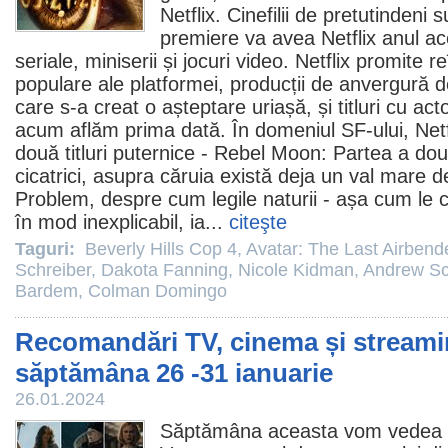
Netflix. Cinefilii de pretutindeni s
premiere va avea Netflix anul a
seriale, miniserii și jocuri video. Netflix promite r
populare ale platformei, producții de anvergură d
care s-a creat o așteptare uriașă, și titluri cu act
acum aflăm prima dată. În domeniul SF-ului, Netf
două titluri puternice -
Rebel Moon
: Partea a dou
cicatrici, asupra căruia există deja un val mare d
Problem
, despre cum legile naturii - așa cum l
în mod inexplicabil, ia...
citeşte
Taguri:
Beverly Hills Cop 4
,
Avatar: The Last Airbend
Schreiber
,
Dakota Fanning
,
Nicole Kidman
,
Andrew Sc
Bardem
,
Colman Domingo
Recomandări TV, cinema și streamin
săptămâna 26 -31 ianuarie
26.01.2024
Săptămâna aceasta vom vedea 