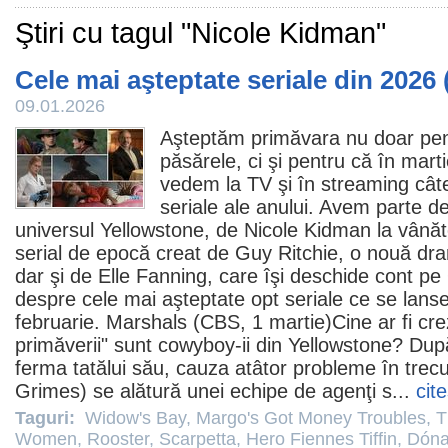
Ştiri cu tagul "Nicole Kidman"
Cele mai aşteptate seriale din 2026 (
09.01.2026
Aşteptăm primăvara nu doar pentr
păsărele, ci şi pentru că în marti
vedem la TV şi în streaming cât
seriale ale anului. Avem parte de
universul Yellowstone, de
Nicole Kidman
la vânăt
serial de epocă creat de Guy Ritchie, o nouă dr
dar şi de
Elle Fanning
, care îşi deschide cont pe
despre
cele mai aşteptate opt seriale ce se lanse
februarie
.
Marshals
(CBS, 1 martie)Cine ar fi crez
primăverii" sunt cowyboy-ii din Yellowstone? După
ferma tatălui său, cauza atâtor probleme în trec
Grimes
) se alătură unei echipe de agenţi s...
cit
Taguri:
Widow's Bay
,
Margo's Got Money Troubles
,
T
Women
,
Rooster
,
Scarpetta
,
Hero Fiennes Tiffin
,
Dóna