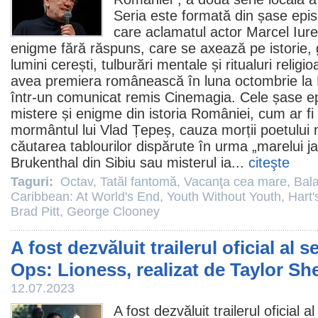
Seria este formată din șase epi
care aclamatul actor
Marcel Iur
enigme fără răspuns, care se axează pe istorie, 
lumini cerești, tulburări mentale și ritualuri relig
avea premiera românească în luna octombrie la 
într-un comunicat remis Cinemagia. Cele șase e
mistere și enigme din istoria României, cum ar fi 
mormântul lui Vlad Țepeș, cauza morții poetului 
căutarea tablourilor dispărute în urma „marelui j
Brukenthal din Sibiu sau misterul ia...
citeşte
Taguri:
Octav
,
Tatăl fantomă
,
Vacanţa cea mare
,
Bal
Caribbean: At World's End
,
Youth Without Youth
,
Hart'
Brad Pitt
,
George Clooney
A fost dezvăluit trailerul oficial al s
Ops: Lioness, realizat de Taylor Sh
12.07.2023
A fost dezvăluit trailerul oficial al