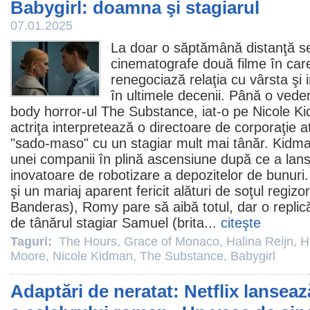
Babygirl: doamna şi stagiarul
07.01.2025
La doar o săptămână distanţă s
cinematografe
două
filme
în care
renegociază relaţia cu vârsta şi 
în ultimele decenii. Până o ved
body
horror
-ul
The Substance
, iat-o pe
Nicole K
actriţa interpretează o directoare de corporaţie a
"sado-maso" cu un stagiar mult mai tânăr. Kid
unei companii în plină ascensiune după ce a lansa
inovatoare de robotizare a depozitelor de bunuri. 
şi un mariaj aparent fericit alături de soţul regizo
Banderas), Romy pare să aibă totul, dar o replic
de tânărul stagiar Samuel (brita...
citeşte
Taguri:
The Hours
,
Grace of Monaco
,
Halina Reijn
,
H
Moore
,
Nicole Kidman
,
The Substance
,
Babygirl
Adaptări de neratat: Netflix lansea