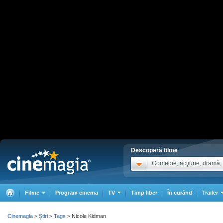
Descoperă filme
Comedie, acţiune, dramă, .
Filme
Program cinema
TV
Timp liber
În curând
Trailer
Cinemagia
Ştiri
Tags
Nicole Kidman
>
>
>