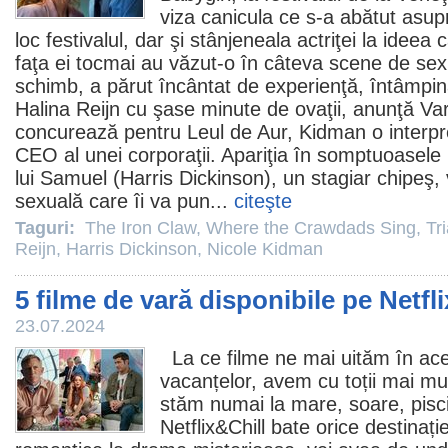
viza canicula ce s-a abătut asup
loc festivalul, dar şi stânjeneala actriţei la ideea
faţa ei tocmai au văzut-o în câteva scene de sex e
schimb, a părut încântat de experienţă, întâmp
Halina Reijn
cu şase minute de ovaţii, anunţă Varie
concurează pentru Leul de Aur, Kidman o interpr
CEO al unei corporaţii. Apariţia în somptuoasele 
lui Samuel (
Harris Dickinson
), un stagiar chipeş, 
sexuală care îi va pun...
citeşte
Taguri:
The Iron Claw
,
Where the Crawdads Sing
,
Tr
Reijn
,
Harris Dickinson
,
Nicole Kidman
5 filme de vară disponibile pe Netfli
23.07.2024
La ce filme ne mai uităm în ac
vacanțelor, avem cu toții mai mul
stăm numai la mare, soare, pisci
Netflix&Chill bate orice destinaț