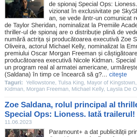
de spionaj
Special Ops: Lioness
vizionat în exclusivitate pe Sky
an, se vede ântr-un comunicat r
de Taylor Sheridan, nominalizat la
Premiile
Acade
thriller-ul de spionaj are o distribuție plină de ve
numără actrița și producătoarea executivă
Zoe S
Oliveira
, actorul
Michael Kelly
, nominalizat la Em
premiului
Oscar
Morgan Freeman
și câștigătoar
producătoarea executivă
Nicole Kidman
. Special
un program real al armatei americane, urmărește
(Saldana) în timp ce încearcă să g?...
citeşte
Taguri:
Yellowstone
,
Tulsa King
,
Mayor of Kingstown
Kidman
,
Morgan Freeman
,
Michael Kelly
,
Laysla De Ol
Zoe Saldana, rolul principal al thril
Special Ops: Lioness. Iată trailerul!
11.06.2023
Paramount+ a dat publicității pri