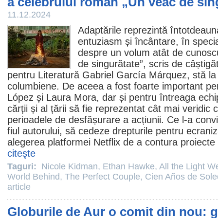
a celebrului roman „Un veac de sin
11.12.2024
Adaptările reprezintă întotdeaun
entuziasm și încântare, în speci
despre un volum atât de cunoscut
de singurătate
”, scris de câștig
pentru Literatură Gabriel García Márquez, stă la ba
columbiene. De aceea a fost foarte important pen
López și Laura Mora, dar și pentru întreaga echip
cărții și al țării să fie reprezentat cât mai veridic
perioadele de desfășurare a acțiunii. Ce l-a con
fiul autorului, să cedeze drepturile pentru
ecraniz
alegerea platformei Netflix de a contura proiecte d
citeşte
Taguri:
Nicole Kidman
,
Ethan Hawke
,
All the Light 
World Behind
,
The Perfect Couple
,
Cien Años de Sol
article
Globurile de Aur o comit din nou: ga