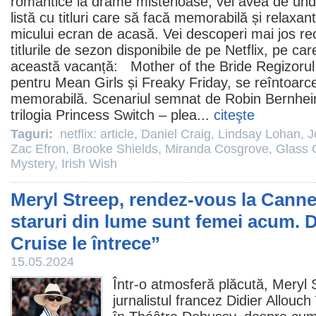
romantice la drame misterioase, vei avea de und
listă cu titluri care să facă memorabilă și relaxan
micului ecran de acasă. Vei descoperi mai jos r
titlurile de sezon disponibile de pe Netflix, pe car
această vacanță:
Mother of the Bride
Regizorul
pentru Mean Girls și Freaky Friday, se reîntoar
memorabilă
. Scenariul semnat de Robin Bernheim
trilogia
Princess Switch
– plea...
citeşte
Taguri:
netflix: article
,
Daniel Craig
,
Lindsay Lohan
,
J
Zac Efron
,
Brooke Shields
,
Miranda Cosgrove
,
Glass 
Mystery
,
Irish Wish
Meryl Streep, rendez-vous la Canne
staruri din lume sunt femei acum. D
Cruise le întrece”
15.05.2024
Într-o atmosferă plăcută,
Meryl 
jurnalistul francez Didier Allouch 