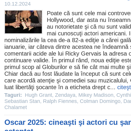
10.12.2024
Poate că sunt cele mai controv
Hollywood, dar asta nu înseamnă
au notorietate şi că nu sunt vali
mai cunoscuţi actori americani. I
nominalizările la cea de-a 82-a ediţie a cărei gal
ianuarie, iar câteva dintre acestea ne îndeamnă
comentarii acide ale lui Ricky Gervais la adresa o
continuare valide. În primul rând, noua ediţie es
primul scop al Globurilor e să fie cât mai multe ş
Chiar dacă au fost lăudate la început că sunt ce
care acordă atenţie şi comediei sau muzicalului, 
luat libertăţi şocante în a eticheta drept c...
citeş
Taguri:
Hugh Grant
,
Zendaya
,
Mikey Madison
,
Cynthi
Sebastian Stan
,
Ralph Fiennes
,
Colman Domingo
,
Dan
Chalamet
Oscar 2025: cineaşti şi actori cu şa