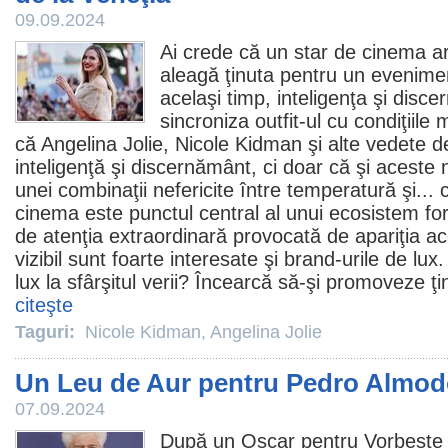
09.09.2024
Ai crede că un star de
cinema
ar
aleagă ţinuta pentru un evenimen
acelaşi timp, inteligenţa şi disc
sincroniza outfit-ul cu condiţiil
că
Angelina Jolie
,
Nicole Kidman
şi alte vedete de
inteligenţă şi discernământ, ci doar că şi aceste 
unei combinaţii nefericite între temperatură şi..
cinema
este punctul central al unui ecosistem for
de atenţia extraordinară provocată de apariţia ac
vizibil sunt foarte interesate şi brand-urile de lux
lux la sfârşitul verii? Încearcă să-şi promoveze ţi
citeşte
Taguri:
Nicole Kidman
,
Angelina Jolie
Un Leu de Aur pentru Pedro Almod
07.09.2024
După un
Oscar
pentru Vorbeşte c