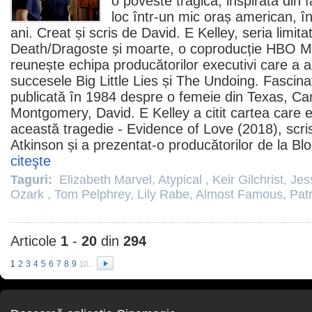
o poveste tragică, inspirată din 
loc într-un mic oraș american, 
ani. Creat și scris de David. E Kelley, seria limit
Death/Dragoste și moarte, o coproducție HBO Ma
reunește echipa producătorilor executivi care a 
succesele
Big Little Lies
și The Undoing. Fascinat
publicată în 1984 despre o femeie din Texas, C
Montgomery, David. E Kelley a citit cartea care
această tragedie - Evidence of Love (2018), scr
Atkinson și a prezentat-o producătorilor de la Bl
citeşte
Taguri:
Elizabeth Marvel
,
Atypical
,
Keir Gilchrist
,
Jes
Ozark
,
Tom Pelphrey
,
Lily Rabe
,
Almost Famous
,
Patr
Articole
1
-
20
din
294
1
2
3
4
5
6
7
8
9
10..