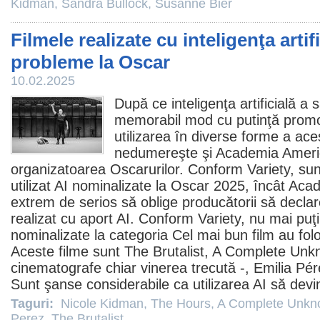
Kidman
,
Sandra Bullock
,
Susanne Bier
Filmele realizate cu inteligenţa arti
probleme la Oscar
10.02.2025
După ce inteligenţa artificială
a s
memorabil mod cu putinţă promo
utilizarea în diverse forme a aces
nedumereşte şi Academia Amer
organizatoarea Oscarurilor. Conform Variety, su
utilizat AI nominalizate la
Oscar
2025, încât Aca
extrem de serios să oblige producătorii să decla
realizat cu aport AI. Conform Variety, nu mai puţi
nominalizate la categoria Cel mai bun
film
au folos
Aceste
filme
sunt
The Brutalist
,
A Complete Unk
cinematografe
chiar vinerea trecută -,
Emilia Pér
Sunt şanse considerabile ca utilizarea AI să devin
Taguri:
Nicole Kidman
,
The Hours
,
A Complete Unk
Perez
,
The Brutalist