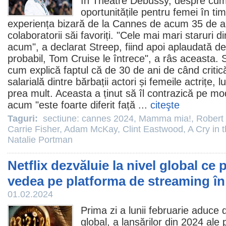
în Théâtre Debussy, despre cum
oportunitățile pentru femei în ti
experiența bizară de la Cannes de acum 35 de an
colaboratorii săi favoriți. "Cele mai mari staruri 
acum", a declarat Streep, fiind apoi aplaudată de
probabil,
Tom Cruise
le întrece", a râs aceasta. 
cum explică faptul că de 30 de ani de când critic
salarială dintre bărbații actori și femeile actrițe,
prea mult. Aceasta a ținut să îl contrazică pe m
acum "este foarte diferit față ...
citeşte
Taguri:
sectiune: cannes 2024
,
Mamma mia!
,
Robert
Carrie Fisher
,
Adam McKay
,
Clint Eastwood
,
A Cry in 
Natalie Portman
Netflix dezvăluie la nivel global ce
vedea pe platforma de streaming în
01.02.2024
Prima zi a lunii februarie aduce d
global, a lansărilor din 2024 ale