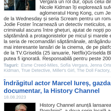
Vergara un rol dur, opus celui 
Nicole Kidman
îți explorează suf
aglomeratul Hong Kong, cum
Je
de la Wednesday și seria Scream pentru un roma
Jodie Foster
încarnează un detectiv meticulos, a
criminalul ascuns între ghețuri, ajutat de nopți po
săptămână a protagonistelor pe micul și marele 
la seria de recomandări săptămânale, atrăgându-
mai interesante lansări de la
cinema
, de pe plat
de la TV.
Griselda
(25 ianuarie, Netflix)Griselda B
putea fi ignorată. Responsabilă pentru peste 200
Taguri:
Esme Creed-Miles
,
Sofía Vergara
,
Jenna Ort
Kidman
,
True Detective
,
Miller's Girl
,
The Doll Factory
Îndrăgitul actor Marcel Iureș, gazda
documentar, la History Channel
18.08.2023
History Channel anunță lansarea
României”, a doua serie locală a 