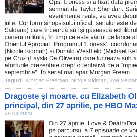
Ops: Lioness și a fixat data prem
semnat de Taylor Sheridan. Seria
evenimente reale, va avea debu
iulie. Conform sinopsisului oficial, serialul este de
Saldana
) care încearcă să își găsească echilibrul 
cariera militară, în timp ce este vârful de lance al
Orientul Apropiat. Programul 'Lioness', coordon
(
Nicole Kidman
) și Donald Westfield (Michael Kel
pe Cruz (Laysla De Oliveira) care lucreaza sub ac
eforturile prezentate drept o tentativă de a împi
septembrie”. În serial mai apar
Morgan Freem
..
Taguri:
Morgan Freeman
,
Nicole Kidman
,
Zoe Salda
Dragoste și moarte, cu Elizabeth Ol
principal, din 27 aprilie, pe HBO Ma
28.04.2023
Din 27 aprilie, Love & Death/
Dra
pe parcursul a 7 episoade ce vo