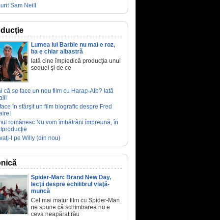
urit Sam Neill
ducţie
Lumea lui Barbie nu mai e roz,
ba e chiar albastră
Iată cine împiedică producţia unui
sequel şi de ce
ai că se face un nou film cu Harap-Alb? Iată
lii
face în sfârşit un film biografic despre Fred
aire!
mul românesc Nu vom îmbătrâni împreună, în
tproducţie
vaţi-l pe Willy (din nou)
nică
Spider-Man: Brand New Day,
lecţii despre echilibrul viaţă-
muncă
Cel mai matur film cu Spider-Man
ne spune că schimbarea nu e
ceva neapărat rău