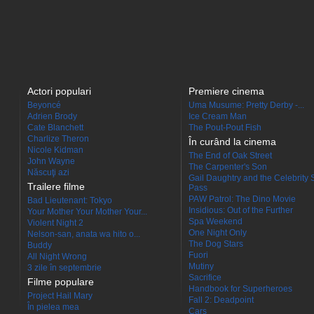
Actori populari
Premiere cinema
Beyoncé
Uma Musume: Pretty Derby -...
Adrien Brody
Ice Cream Man
Cate Blanchett
The Pout-Pout Fish
Charlize Theron
În curând la cinema
Nicole Kidman
The End of Oak Street
John Wayne
The Carpenter's Son
Născuţi azi
Gail Daughtry and the Celebrity 
Trailere filme
Pass
PAW Patrol: The Dino Movie
Bad Lieutenant: Tokyo
Insidious: Out of the Further
Your Mother Your Mother Your...
Spa Weekend
Violent Night 2
One Night Only
Nelson-san, anata wa hito o...
The Dog Stars
Buddy
Fuori
All Night Wrong
Mutiny
3 zile în septembrie
Sacrifice
Filme populare
Handbook for Superheroes
Project Hail Mary
Fall 2: Deadpoint
În pielea mea
Cars