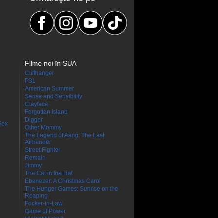
Filme noi în SUA
Cliffhanger
P31
American Summer
Sense and Sensibility
Clayface
Forgotten Island
Digger
Sex
Other Mommy
The Legend of Aang: The Last
Airbender
Street Fighter
Remain
Jimmy
The Cat in the Hat
Ebenezer: A Christmas Carol
The Hunger Games: Sunrise on the
Reaping
Focker-in-Law
Game of Power