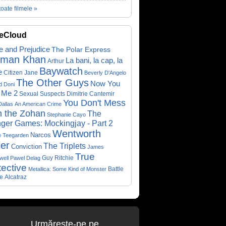
toate filmele »
eCloud
e and Prejudice
The Polar Express
lman Khan
La bani, la cap, la
Arthur
Baywatch
e
Citizen Jane
Beverly D'Angelo
The Other Guys
Now You
d Doni
 Me 2
Sexual Suspects
Dimitrie Cantemir
You Don't Mess
Dallas
An American Crime
h the Zohan
The
Stephanie Cayo
ger Games: Mockingjay - Part 2
Wentworth
Narcos
e Teegarden
ler
The Triplets
Conviction
James
True
Guy Ritchie
well
Pawel Delag
ective
Metallica: Some Kind of Monster
Battle
e
Alcatraz
Urmăreşte-ne pe