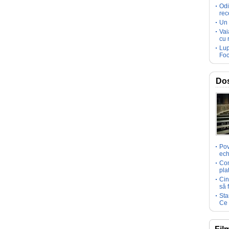
Odi
rec
Un 
Vai
cu 
Lup
Foc
Dos
Pov
ech
Com
pla
Cin
să 
Sta
Ce 