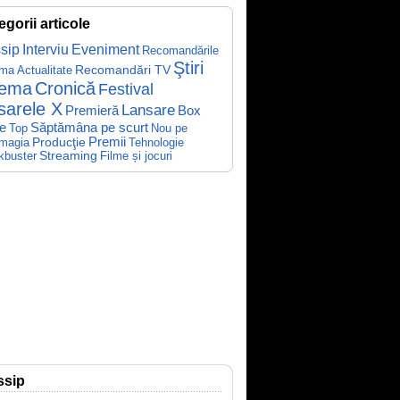
egorii articole
sip
Interviu
Eveniment
Recomandările
Ştiri
Recomandări TV
ema
Actualitate
nema
Cronică
Festival
sarele X
Lansare
Premieră
Box
Săptămâna pe scurt
ce
Top
Nou pe
Producţie
Premii
Tehnologie
magia
kbuster
Streaming
Filme și jocuri
ssip