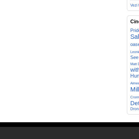
Vezi 
Cin
Prid
Sa
oas
Leoni
See
Matt 
wit
Hun
Aime
Mil
Crom
Det
Dron