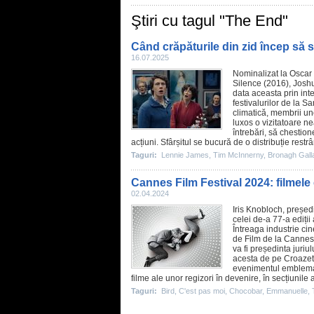
Ştiri cu tagul "The End"
Când crăpăturile din zid încep să s
16.07.2025
Nominalizat la
Oscar
Silence (2016), Josh
data aceasta prin inte
festivalurilor de la 
climatică, membrii une
luxos o vizitatoare nea
întrebări, să chestio
acțiuni.
Sfârșitul
se bucură de o distribuție restrâns
Taguri:
Lennie James
,
Tim McInnerny
,
Bronagh Gall
Cannes Film Festival 2024: filmele
02.04.2024
Iris Knobloch, președ
celei de-a 77-a ediții
Întreaga industrie ci
de Film de la Cannes 
va fi președinta juriu
acesta de pe Croazetă
evenimentul emblemat
filme ale unor regizori în devenire, în secțiunil
Taguri:
Bird
,
C'est pas moi
,
Chocobar
,
Emmanuelle
,