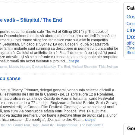
Cat
Gos
e vadă – Sfârșitul / The End
Cin
ci
pentru documentarele sale The Act of Killing (2014) și The Look of
Do
ua Oppenheimer a decis să abordeze din nou tema uciderii în masă, de
rmediul unei drame științifico-fantastice care s-a aflat în competiția
offi
San Sebastián, Chicago și Sydney. La două decenii după o catastrofă
Cine
i familii înstărite sunt surprinși să descopere în perimetrul buncărului lor
Bloc
șteptată. Cu felul ei antitetic de a fi, Fata îi determină pe toți să își pună
neze adevărul și să se confrunte cu consecințele emoționale ale propriilor
ă formată din actori talentați și prolifici...
citeşte
agher
,
Moses Ingram
,
George MacKay
,
The End
,
Michael Shannon
,
Tilda Swinton
 cu șanse
inte, și
Thierry Frémaux
, delegat general, vor anunța selecția oficială a
 a Festivalului de
Film
de la Cannes - joi, 11 aprilie, ora 12 a României.
nematografică se va afla pe Coasta de Azur în luna mai, când Festivalul
va lansa cea de-a 77-a ediție. Regizoarea filmului Barbie,
Greta Gerwig
,
lui acestei ediții a Cannes
Film
Festival. Cinemagia va transmite și anul
, așa cum v-a obișnuit de atâtea ediții încoace. Între 14 și 25 mai,
ic va găzdui premiera unor foarte așteptate
filme
de autor, cât și a unor
e arhicunoscute - „Competiția”, „Quinzaine des Réali...
citeşte
The End
,
Grand Tour
,
Hope
,
Juror #2
,
Disappearance
,
The Balconettes
Go