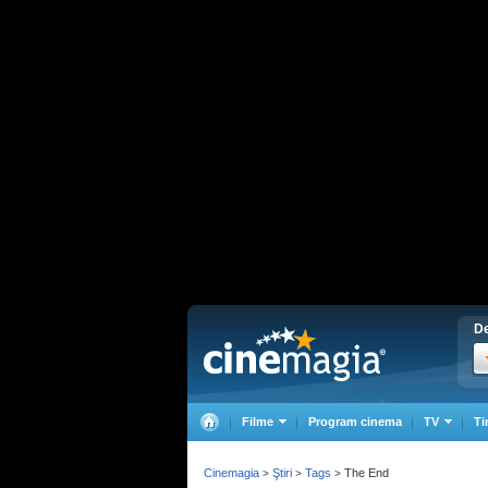
De
Filme
Program cinema
TV
Ti
Cinemagia
Ştiri
Tags
The End
>
>
>