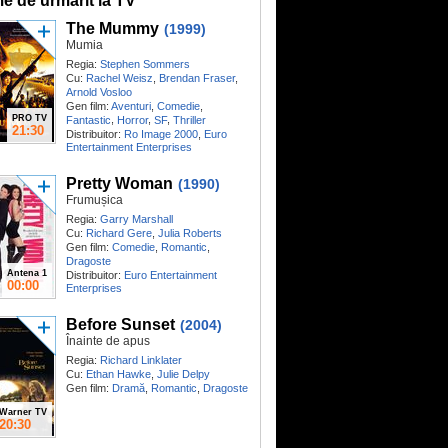
me de urmărit la TV
The Mummy
(1999)
Mumia
Regia:
Stephen Sommers
Cu:
Rachel Weisz
,
Brendan Fraser
,
Arnold Vosloo
Gen film:
Aventuri
,
Comedie
,
PRO TV
,
,
,
Fantastic
Horror
SF
Thriller
21:30
Distribuitor:
Ro Image 2000
,
Euro
Entertainment Enterprises
Pretty Woman
(1990)
Frumușica
Regia:
Garry Marshall
Cu:
Richard Gere
,
Julia Roberts
Gen film:
Comedie
,
Romantic
,
Dragoste
Antena 1
Distribuitor:
Euro Entertainment
00:00
Enterprises
Before Sunset
(2004)
Înainte de apus
Regia:
Richard Linklater
Cu:
Ethan Hawke
,
Julie Delpy
Gen film:
Dramă
,
Romantic
,
Dragoste
Warner TV
20:30