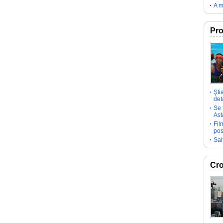
A m
Pro
Şti
deta
Se 
Ast
Fil
pos
Sal
Cro