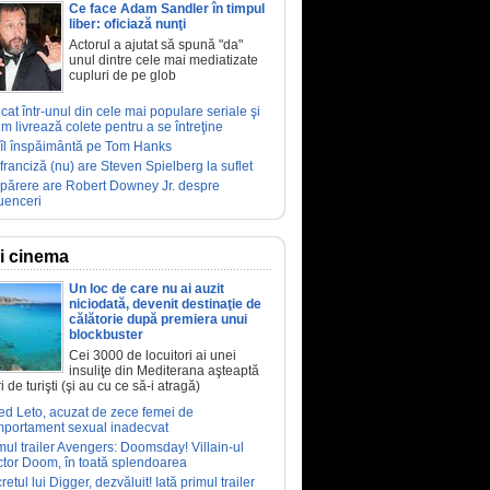
Ce face Adam Sandler în timpul
liber: oficiază nunţi
Actorul a ajutat să spună "da"
unul dintre cele mai mediatizate
cupluri de pe glob
ucat într-unul din cele mai populare seriale şi
m livrează colete pentru a se întreţine
îl înspăimântă pe Tom Hanks
franciză (nu) are Steven Spielberg la suflet
părere are Robert Downey Jr. despre
luenceri
ri cinema
Un loc de care nu ai auzit
niciodată, devenit destinaţie de
călătorie după premiera unui
blockbuster
Cei 3000 de locuitori ai unei
insuliţe din Mediterana aşteaptă
i de turişti (şi au cu ce să-i atragă)
ed Leto, acuzat de zece femei de
portament sexual inadecvat
mul trailer Avengers: Doomsday! Villain-ul
tor Doom, în toată splendoarea
retul lui Digger, dezvăluit! Iată primul trailer