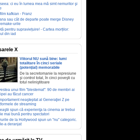
seea: ci eu în lumea mea mă simt nemuritor şi
e
film kafkian - Franz
ana sau cât de departe poate merge Disney
remake-urile
tă pentru supraviețuire! - Cartea morților:
ul din iad
arele X
Viitorul NU sună bine: lumi
totalitare în cinci seriale
(potenţial) memorabile
De la secretomanie la represiune
şi control total, în cinci poveşti cu
totul neliniştitoare
estea unui film "blestemat": 90 de membri ai
ipei au făcut cancer
portament neaşteptat al Generaţiei Z pe
tformele de streaming
eaştii spun că experienţa la cinema ar trebui
fie mai bună pentru spectatori
rurile de la Hollywood spun un "nu" categoric.
le-a deranjat