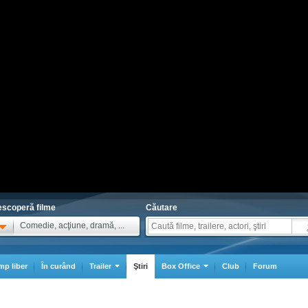
scoperă filme
Căutare
Comedie, acţiune, dramă, ...
mp liber
În curând
Trailer
Ştiri
Box Office
Club
Forum