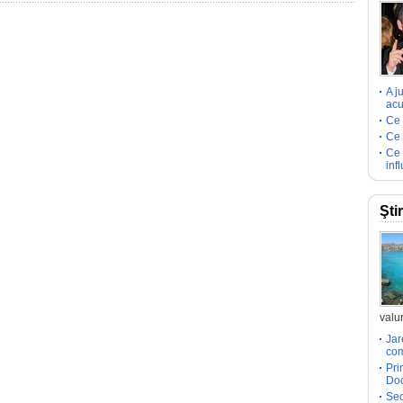
A j
acu
Ce 
Ce 
Ce 
inf
Şti
valur
Jar
com
Pri
Doc
Sec