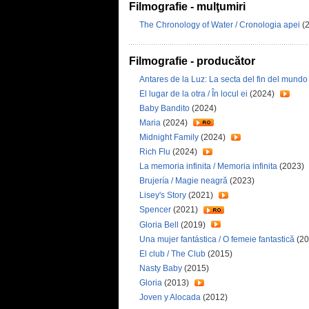
Filmografie - mulţumiri
The Chronology of Water / Cronologia apei
(
Filmografie - producător
Antares de la Luz: La secta del fin del mundo /
El lugar de la otra / În locul ei
(2024)
Baby Bandito
(2024)
Maria
(2024)
Midnight Family
(2024)
Rich Flu
(2024)
La memoria infinita / Memoria infinita
(2023)
Brujería / Magie neagră
(2023)
Lisey's Story
(2021)
Spencer
(2021)
Gloria Bell
(2019)
Una mujer fantástica / O femeie fantastică
(20
El club / The Club
(2015)
Nasty Baby
(2015)
Gloria
(2013)
Joven y Alocada
(2012)