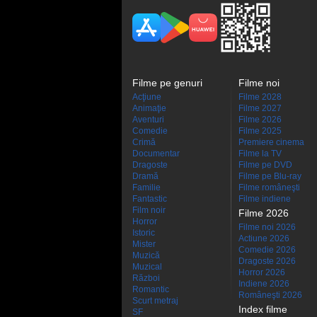
Filme pe genuri
Filme noi
Acţiune
Filme 2028
Animaţie
Filme 2027
Aventuri
Filme 2026
Comedie
Filme 2025
Crimă
Premiere cinema
Documentar
Filme la TV
Dragoste
Filme pe DVD
Dramă
Filme pe Blu-ray
Familie
Filme româneşti
Fantastic
Filme indiene
Film noir
Filme 2026
Horror
Filme noi 2026
Istoric
Actiune 2026
Mister
Comedie 2026
Muzică
Dragoste 2026
Muzical
Horror 2026
Război
Indiene 2026
Romantic
Româneşti 2026
Scurt metraj
Index filme
SF