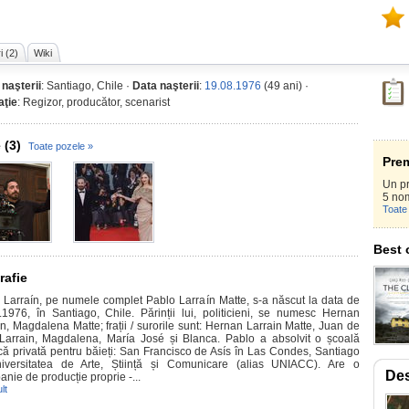
i (2)
Wiki
 naşterii
: Santiago, Chile ·
Data naşterii
:
19.08.1976
(49 ani) ·
ţie
: Regizor, producător, scenarist
 (3)
Toate pozele »
Prem
Un p
5 nom
Toate 
Best 
rafie
 Larraín, pe numele complet Pablo Larraín Matte, s-a născut la data de
.1976, în Santiago, Chile. Părinții lui, politicieni, se numesc Hernan
in, Magdalena Matte; frații / surorile sunt: Hernan Larrain Matte, Juan de
Larrain, Magdalena, María José și Blanca. Pablo a absolvit o școală
ică privată pentru băieți: San Francisco de Asís în Las Condes, Santiago
iversitatea de Arte, Știință și Comunicare (alias UNIACC). Are o
Des
nie de producție proprie -...
lt