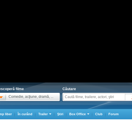
scoperă filme
Căutare
Comedie, acţiune, dramă, ...
mp liber
În curând
Trailer
Ştiri
Box Office
Club
Forum