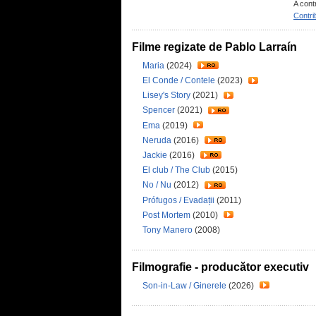
A cont
Contri
Filme regizate de Pablo Larraín
Maria
(2024)
El Conde / Contele
(2023)
Lisey's Story
(2021)
Spencer
(2021)
Ema
(2019)
Neruda
(2016)
Jackie
(2016)
El club / The Club
(2015)
No / Nu
(2012)
Prófugos / Evadații
(2011)
Post Mortem
(2010)
Tony Manero
(2008)
Filmografie - producător executiv
Son-in-Law / Ginerele
(2026)