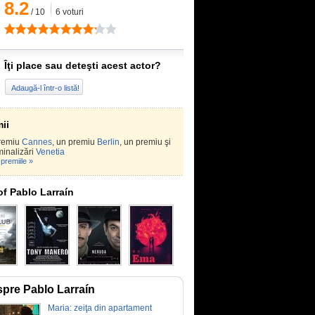
8.2
/
10
6
voturi
Îţi place sau deteşti acest actor?
Adaugă-l într-o listă!
ii
remiu
Cannes
, un premiu
Berlin
, un premiu şi
inalizări
Venetia
premiile »
of Pablo Larraín
pre Pablo Larraín
Maria: zeiţa din apartament