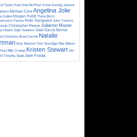
nd Taylor
Kodi Smit-McPhee
Greta Gerwig
Jeanne
Angelina Jolie
lehorn
Michael Cera
Imogen Poots
ia Golino
Thora Birch
rancesco Favino
Peter Sarsgaard
John Turturro
Julianne Moore
Christopher Reeve
Astin
Gael García Bernal
na Ubach
Sally Hawkins
Natalie
ard Dreyfuss
Brad Garrett
rtman
Amy Manson
Tom Sturridge
Rita Wilson
Kristen Stewart
 Hurt
Billy Crudup
Jim
Jane Fonda
hi
Timothy Spall