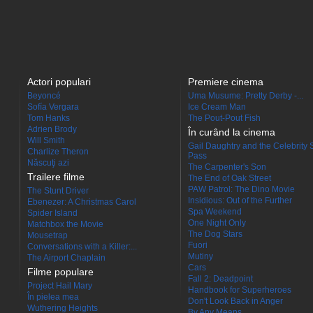
Actori populari
Premiere cinema
Beyoncé
Uma Musume: Pretty Derby -...
Sofía Vergara
Ice Cream Man
Tom Hanks
The Pout-Pout Fish
Adrien Brody
În curând la cinema
Will Smith
Gail Daughtry and the Celebrity 
Charlize Theron
Pass
Născuţi azi
The Carpenter's Son
Trailere filme
The End of Oak Street
PAW Patrol: The Dino Movie
The Stunt Driver
Insidious: Out of the Further
Ebenezer: A Christmas Carol
Spa Weekend
Spider Island
One Night Only
Matchbox the Movie
The Dog Stars
Mousetrap
Fuori
Conversations with a Killer:...
Mutiny
The Airport Chaplain
Cars
Filme populare
Fall 2: Deadpoint
Project Hail Mary
Handbook for Superheroes
În pielea mea
Don't Look Back in Anger
Wuthering Heights
By Any Means