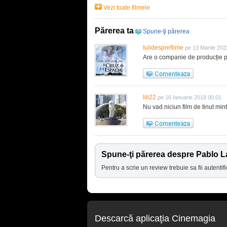
Vezi toate filmele
Părerea ta
Spune-ţi părerea
Iulidesprefilme
pe 13 Martie 202
Are o companie de producție p
lili22
pe 16 Ianuarie 2018 00:01
Nu vad niciun film de tinut min
Spune-ţi părerea despre Pablo L
Pentru a scrie un review trebuie sa fii autentifi
Descarcă aplicaţia Cinemagia