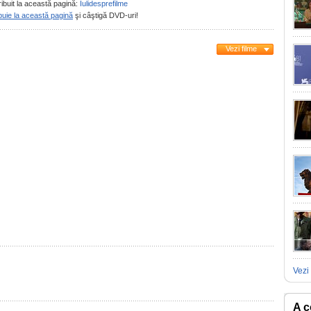
ribuit la această pagină:
Iulidesprefilme
buie la această pagină
şi câştigă DVD-uri!
Vezi filme
Vezi 
A c