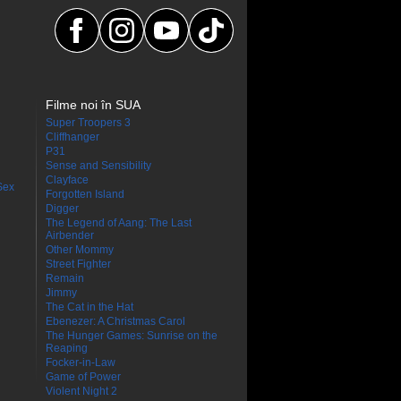
Filme noi în SUA
Super Troopers 3
Cliffhanger
P31
Sense and Sensibility
Clayface
Sex
Forgotten Island
Digger
The Legend of Aang: The Last
Airbender
Other Mommy
Street Fighter
Remain
Jimmy
The Cat in the Hat
Ebenezer: A Christmas Carol
The Hunger Games: Sunrise on the
Reaping
Focker-in-Law
Game of Power
Violent Night 2