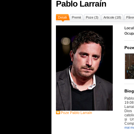
Pablo Larraín
Detalii
Premii
Poze (3)
Articole (18)
Părer
Locul
Ocupa
Poze
Biog
Pablo
19.08
Larra
Dios 
Poze Pablo Larraín
catol
și Un
Compa
mai mu