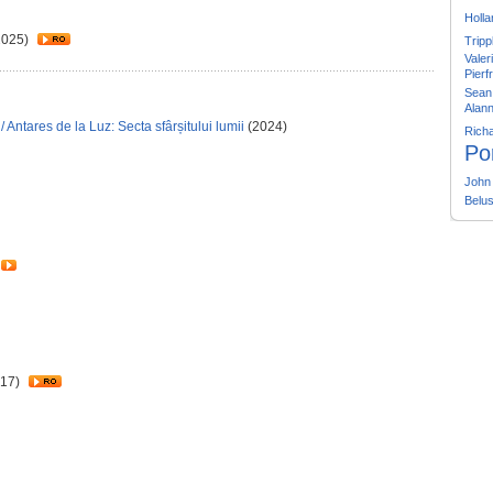
Holla
2025)
Tripp
Valer
Pierf
Sean 
Alan
 Antares de la Luz: Secta sfârșitului lumii
(2024)
Rich
Po
John
Belus
17)