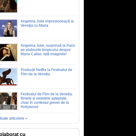
Angelina Jolie impresionează la
Veneţia cu Maria
Angelina Jolie, surprinsă la Paris
pe platourile biopicului despre
Maria Callas. Iată imaginile!
Producții Netflix la Festivalul de
Film de la Veneția
Festivalul de Film de la Veneția:
filmele și vedetele așteptate,
chiar în contextul grevei de la
Hollywood
toate articolele »
olaborat cu