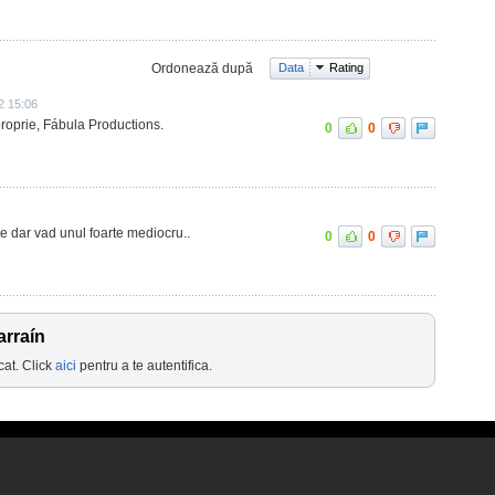
Ordonează după
Data
Rating
2 15:06
roprie, Fábula Productions.
0
0
te dar vad unul foarte mediocru..
0
0
arraín
cat. Click
aici
pentru a te autentifica.