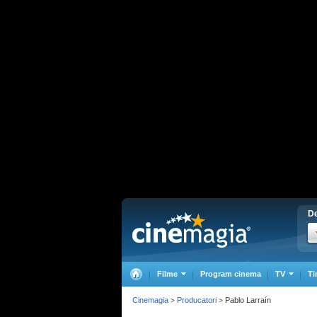
De
Filme
Program cinema
TV
Ti
Cinemagia
Producatori
Pablo Larraín
>
>