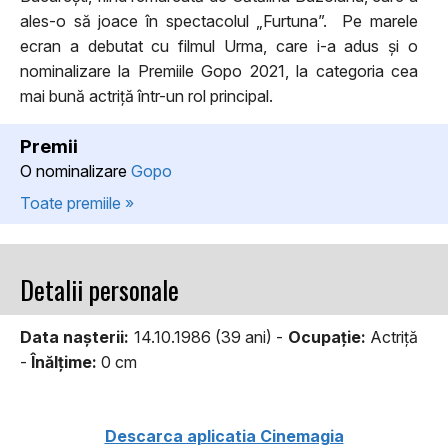
ales-o să joace în spectacolul „Furtuna”. Pe marele
ecran a debutat cu filmul Urma, care i-a adus și o
nominalizare la Premiile Gopo 2021, la categoria cea
mai bună actriță într-un rol principal.
Premii
O nominalizare
Gopo
Toate premiile »
Detalii personale
Data naşterii:
14.10.1986 (39 ani) -
Ocupaţie:
Actriță
-
Înălţime:
0 cm
Descarca aplicatia Cinemagia