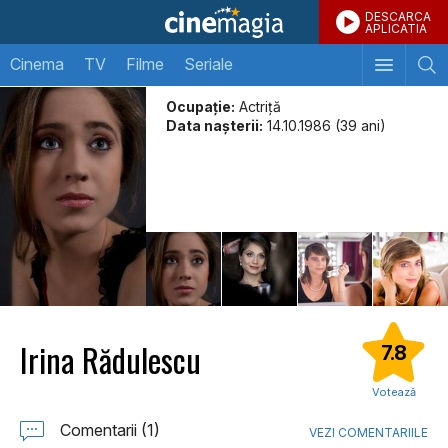
DESCARCA
APLICATIA
Cinema
TV
Filme
Seriale
Ocupație:
Actriță
Data naşterii:
14.10.1986 (39 ani)
Irina Rădulescu
7.8
Votează
Comentarii (1)
VEZI COMENTARIILE