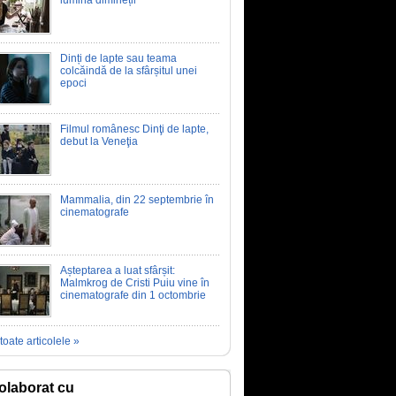
lumina dimineții
Dinți de lapte sau teama
colcăindă de la sfârșitul unei
epoci
Filmul românesc Dinţi de lapte,
debut la Veneţia
Mammalia, din 22 septembrie în
cinematografe
Așteptarea a luat sfârșit:
Malmkrog de Cristi Puiu vine în
cinematografe din 1 octombrie
toate articolele »
olaborat cu