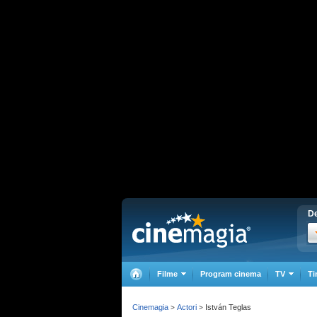
De
Filme
Program cinema
TV
Ti
Cinemagia
Actori
István Teglas
>
>