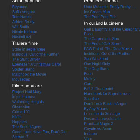
Actori populari
Premiere cinema
Beyoncé
Uma Musume: Pretty Derby -...
Sofía Vergara
Ice Cream Man
Tom Hanks
The Pout-Pout Fish
Adrien Brody
În curând la cinema
Will Smith
Gail Daughtry and the Celebrity 
Nicole Kidman
Pass
Născuţi azi
The Carpenter's Son
Trailere filme
The End of Oak Street
PAW Patrol: The Dino Movie
3 zile în septembrie
Insidious: Out of the Further
Insidious: Out of the Further
Spa Weekend
The Stunt Driver
One Night Only
Ebenezer: A Christmas Carol
The Dog Stars
Spider Island
Fuori
Matchbox the Movie
Mutiny
Mousetrap
Cars
Filme populare
Fall 2: Deadpoint
Project Hail Mary
Handbook for Superheroes
În pielea mea
Sacrifice
Wuthering Heights
Don't Look Back in Anger
Obsession
By Any Means
Crime 101
Le crime du 3e étage
Kîzîm
Dosarele orașului alb
Hoppers
Practical Magic 2
The Secret Agent
Coyote vs. Acme
Good Luck, Have Fun, Don't Die
Iertarea
Scream 7
Värn