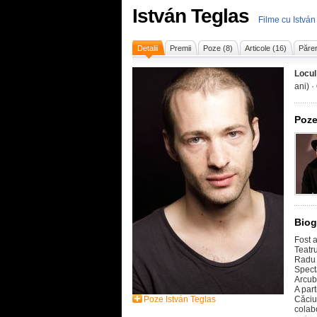
István Teglas
Filme cu István
Detalii
Premii
Poze (8)
Articole (16)
Părer
Locul
ani) ·
Poze
Biog
Fost 
Teatru
Radu 
Specta
Arcub
A part
Poze István Teglas
Căciul
colabo