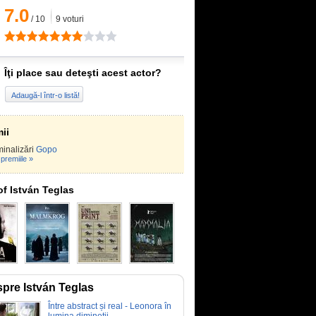
7.0
/
10
9
voturi
Îţi place sau deteşti acest actor?
Adaugă-l într-o listă!
ii
inalizări
Gopo
premiile »
of István Teglas
pre István Teglas
Între abstract și real - Leonora în