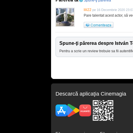
Spune-ţi părerea
lili22
pe 16 Decembrie 2020 23:0
Pare talentat acest actor, să ve
Spune-ţi părerea despre István 
Pentru a scrie un review trebuie sa fii autentifi
Descarcă aplicaţia Cinemagia