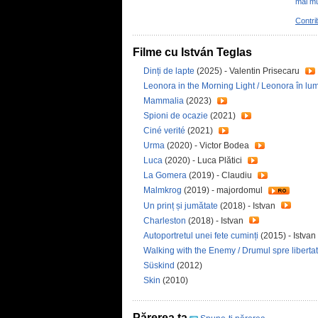
mai mu
Contri
Filme cu István Teglas
Dinți de lapte
(2025) - Valentin Prisecaru
Leonora in the Morning Light / Leonora în lum
Mammalia
(2023)
Spioni de ocazie
(2021)
Ciné verité
(2021)
Urma
(2020) - Victor Bodea
Luca
(2020) - Luca Plătici
La Gomera
(2019) - Claudiu
Malmkrog
(2019) - majordomul
Un prinț și jumătate
(2018) - Istvan
Charleston
(2018) - Istvan
Autoportretul unei fete cuminți
(2015) - Istvan
Walking with the Enemy / Drumul spre liberta
Süskind
(2012)
Skin
(2010)
Părerea ta