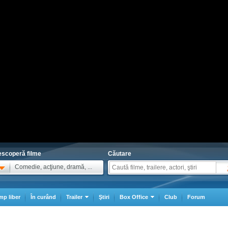
scoperă filme
Căutare
Comedie, acţiune, dramă, ...
mp liber
În curând
Trailer
Ştiri
Box Office
Club
Forum