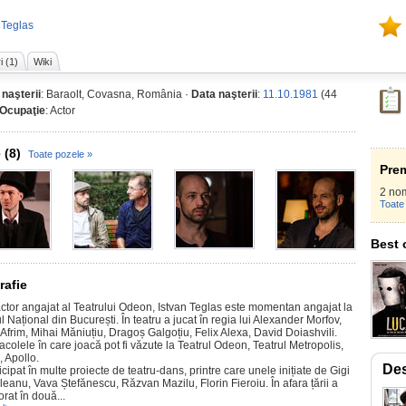
 Teglas
i (1)
Wiki
 naşterii
: Baraolt, Covasna, România ·
Data naşterii
:
11.10.1981
(44
Ocupaţie
: Actor
 (8)
Toate pozele »
Prem
2 nom
Toate 
Best 
rafie
actor angajat al Teatrului Odeon, Istvan Teglas este momentan angajat la
l Național din București. În teatru a jucat în regia lui Alexander Morfov,
Afrim, Mihai Măniuțiu, Dragoș Galgoțiu, Felix Alexa, David Doiashvili.
colele în care joacă pot fi văzute la Teatrul Odeon, Teatrul Metropolis,
, Apollo.
Des
icipat în multe proiecte de teatru-dans, printre care unele inițiate de Gigi
eanu, Vava Ștefănescu, Răzvan Mazilu, Florin Fieroiu. În afara țării a
rat în două...