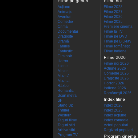
Filme pe genuri
Filme noi
Acţiune
Filme 2028
Animaţie
Filme 2027
Aventuri
Filme 2026
Comedie
Filme 2025
Crimă
Premiere cinema
Documentar
Filme la TV
Dragoste
Filme pe DVD
Dramă
Filme pe Blu-ray
Familie
Filme româneşti
Fantastic
Filme indiene
Film noir
Filme 2026
Horror
Filme noi 2026
Istoric
Actiune 2026
Mister
Comedie 2026
Muzică
Dragoste 2026
Muzical
Horror 2026
Război
Indiene 2026
Romantic
Româneşti 2026
Scurt metraj
Index filme
SF
Stand Up
Index 2026
Thriller
Index 2025
Western
Index acţiune
Taguri filme
Index comedie
Taguri stiri
Actori populari
Arhiva stiri
Regizori populari
Program TV
Program cinema