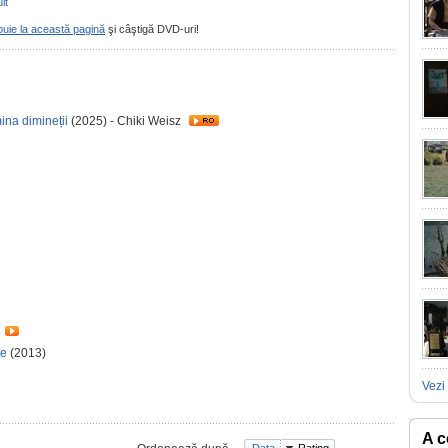
lt
buie la această pagină
şi câştigă DVD-uri!
ina dimineții
(2025) - Chiki Weisz
te
(2013)
Vezi 
A c
Data
Rating