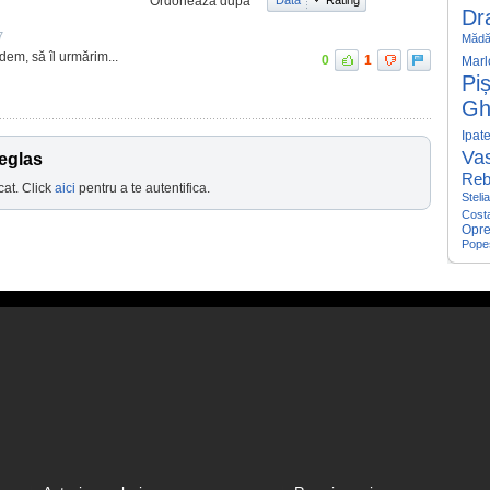
Ordonează după
Dr
7
Mădăl
dem, să îl urmărim...
0
1
Marl
Pi
Gh
Ipat
Vas
Teglas
Reb
cat. Click
aici
pentru a te autentifica.
Steli
Cost
Opr
Pope