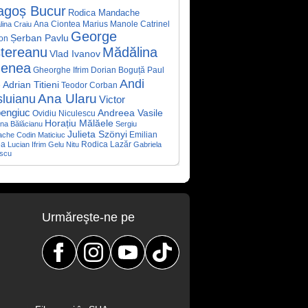
agoș Bucur
Rodica Mandache
Ana Ciontea
Marius Manole
Catrinel
ina Craiu
George
Șerban Pavlu
on
ștereanu
Mădălina
Vlad Ivanov
enea
Gheorghe Ifrim
Dorian Boguță
Paul
Andi
Adrian Titieni
e
Teodor Corban
luianu
Ana Ularu
Victor
engiuc
Andreea Vasile
Ovidiu Niculescu
Horațiu Mălăele
ana Bălăcianu
Sergiu
Julieta Szönyi
ache
Codin Maticiuc
Emilian
Rodica Lazăr
ea
Lucian Ifrim
Gelu Nitu
Gabriela
scu
Urmăreşte-ne pe