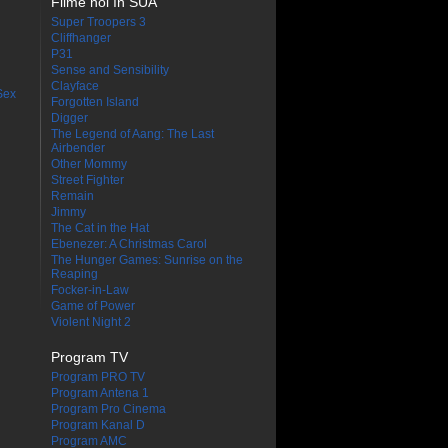
Filme noi în SUA
Super Troopers 3
Cliffhanger
P31
Sense and Sensibility
Clayface
Sex
Forgotten Island
Digger
The Legend of Aang: The Last
Airbender
Other Mommy
Street Fighter
Remain
Jimmy
The Cat in the Hat
Ebenezer: A Christmas Carol
The Hunger Games: Sunrise on the
Reaping
Focker-in-Law
Game of Power
Violent Night 2
Program TV
Program PRO TV
Program Antena 1
Program Pro Cinema
Program Kanal D
Program AMC