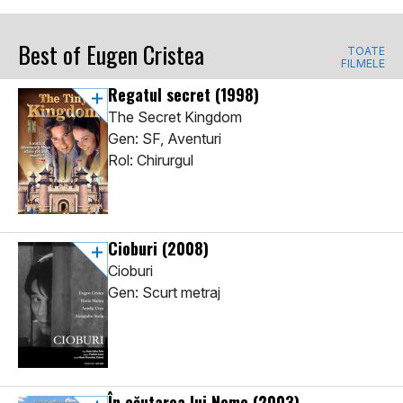
Best of Eugen Cristea
TOATE
FILMELE
Regatul secret
(1998)
The Secret Kingdom
Gen: SF, Aventuri
Rol: Chirurgul
Cioburi
(2008)
Cioburi
Gen: Scurt metraj
În căutarea lui Nemo
(2003)