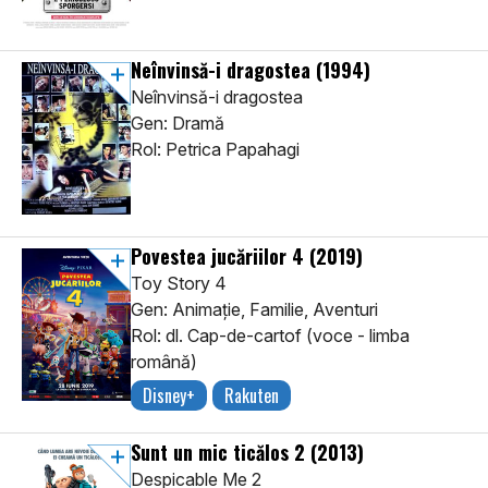
Neînvinsă-i dragostea
(1994)
Neînvinsă-i dragostea
Gen: Dramă
Rol: Petrica Papahagi
Povestea jucăriilor 4
(2019)
Toy Story 4
Gen: Animaţie, Familie, Aventuri
Rol: dl. Cap-de-cartof (voce - limba
română)
Disney+
Rakuten
Sunt un mic ticălos 2
(2013)
Despicable Me 2