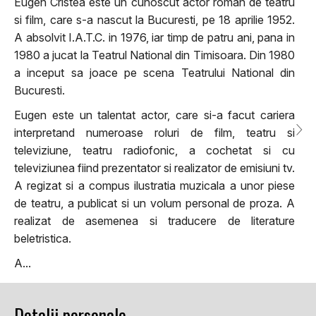
Eugen Cristea este un cunoscut actor roman de teatru
si film, care s-a nascut la Bucuresti, pe 18 aprilie 1952.
A absolvit I.A.T.C. in 1976, iar timp de patru ani, pana in
1980 a jucat la Teatrul National din Timisoara. Din 1980
a inceput sa joace pe scena Teatrului National din
Bucuresti.
Eugen este un talentat actor, care si-a facut cariera
interpretand numeroase roluri de film, teatru si
televiziune, teatru radiofonic, a cochetat si cu
televiziunea fiind prezentator si realizator de emisiuni tv.
A regizat si a compus ilustratia muzicala a unor piese
de teatru, a publicat si un volum personal de proza. A
realizat de asemenea si traducere de literature
beletristica.
A...
Detalii personale