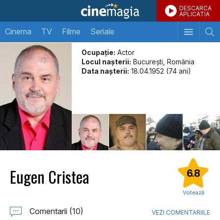
DESCARCA
APLICATIA
Cinema
TV
Filme
Seriale
Ocupație:
Actor
Locul naşterii:
București, România
Data naşterii:
18.04.1952 (74 ani)
Eugen Cristea
6.8
Votează
Comentarii (10)
VEZI COMENTARIILE