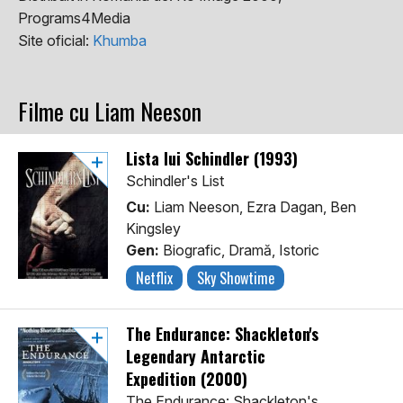
Programs4Media
Site oficial:
Khumba
Filme cu Liam Neeson
Lista lui Schindler (1993)
Schindler's List
Cu:
Liam Neeson, Ezra Dagan, Ben
Kingsley
Gen:
Biografic, Dramă, Istoric
Netflix
Sky Showtime
The Endurance: Shackleton's
Legendary Antarctic
Expedition (2000)
The Endurance: Shackleton's