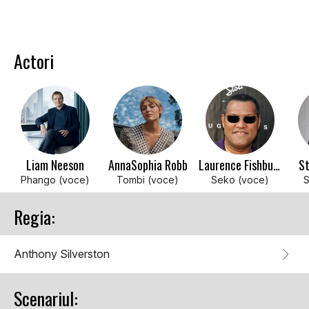
Actori
Liam Neeson
AnnaSophia Robb
Laurence Fishburne
St
Phango (voce)
Tombi (voce)
Seko (voce)
S
Regia:
Anthony Silverston
Scenariul: