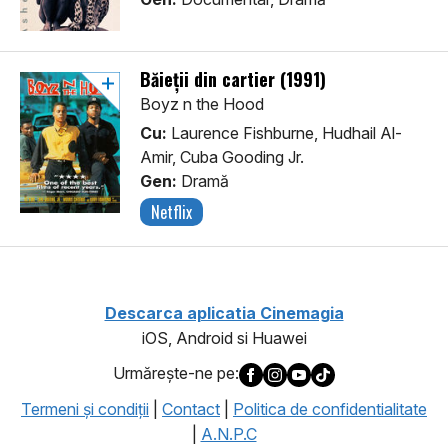
Băieții din cartier (1991)
Boyz n the Hood
Cu:
Laurence Fishburne, Hudhail Al-
Amir, Cuba Gooding Jr.
Gen:
Dramă
Netflix
Descarca aplicatia Cinemagia
iOS, Android si Huawei
Urmăreşte-ne pe:
Termeni şi condiţii
|
Contact
|
Politica de confidentialitate
|
A.N.P.C