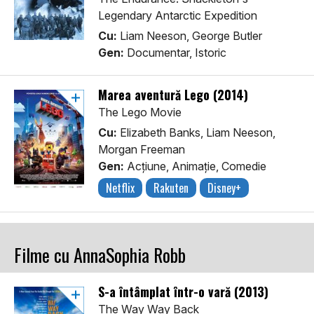
Legendary Antarctic Expedition
Cu:
Liam Neeson, George Butler
Gen:
Documentar, Istoric
Marea aventură Lego (2014)
The Lego Movie
Cu:
Elizabeth Banks, Liam Neeson,
Morgan Freeman
Gen:
Acţiune, Animaţie, Comedie
Netflix
Rakuten
Disney+
Filme cu AnnaSophia Robb
S-a întâmplat într-o vară (2013)
The Way Way Back