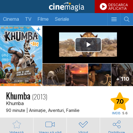
DESCARCA
APLICATIA
Cinema
TV
Filme
Seriale
+ 110
Khumba
(2013)
7.0
Khumba
90 minute | Animaţie, Aventuri, Familie
IMDB:
5.6
Votează
Vreau să văd
Văzut
Distribuie