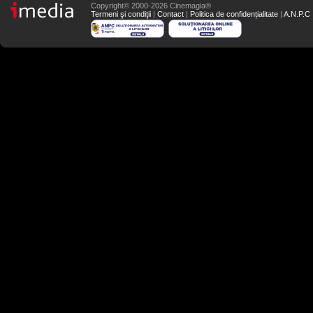
Copyright© 2000-2026 Cinemagia®
Termeni şi condiţii
|
Contact
|
Politica de confidențialitate
|
A.N.P.C