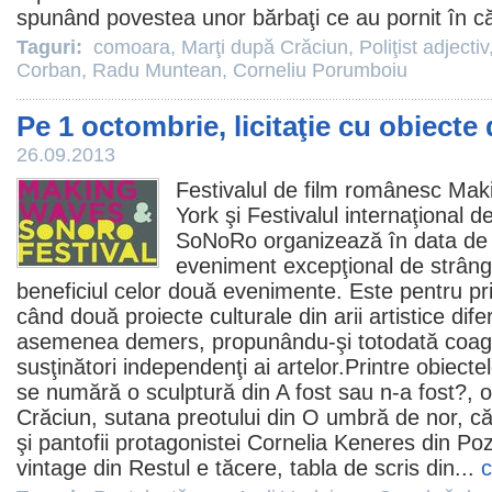
spunând povestea unor bărbaţi ce au pornit în c
Taguri:
comoara
,
Marţi după Crăciun
,
Poliţist adjectiv
Corban
,
Radu Muntean
,
Corneliu Porumboiu
Pe 1 octombrie, licitaţie cu obiecte 
26.09.2013
Festivalul de
film
românesc Maki
York şi Festivalul internaţional
SoNoRo organizează în data de
eveniment excepţional de strâng
beneficiul celor două evenimente. Este pentru p
când două proiecte culturale din arii artistice dif
asemenea demers, propunându-şi totodată coagul
susţinători independenţi ai artelor.Printre obiectel
se numără o sculptură din A fost sau n-a fost?, 
Crăciun
, sutana preotului din
O umbră de nor
, că
şi pantofii protagonistei Cornelia Keneres din
Pozi
vintage din
Restul e tăcere
, tabla de scris din...
c