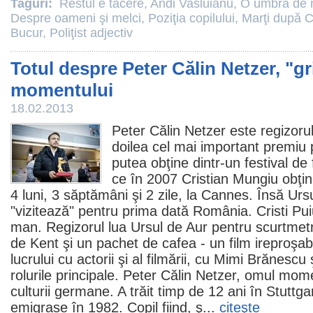
Taguri:
Restul e tăcere
,
Andi Vasluianu
,
O umbră de 
Despre oameni şi melci
,
Poziţia copilului
,
Marţi după C
Bucur
,
Poliţist adjectiv
Totul despre Peter Călin Netzer, "gr
momentului
18.02.2013
Peter Călin Netzer
este regizoru
doilea cel mai important
premiu
p
putea obţine dintr-un festival de
ce în 2007
Cristian Mungiu
obţin
4 luni, 3 săptămâni şi 2 zile
, la Cannes. Însă Urs
"vizitează" pentru prima dată România.
Cristi Pu
man. Regizorul lua Ursul de Aur pentru scurtmet
de Kent şi un pachet de cafea
- un
film
ireproşabil
lucrului cu actorii şi al filmării, cu
Mimi Brănescu
rolurile principale. Peter Călin Netzer, omul mome
culturii germane. A trăit timp de 12 ani în Stuttgar
emigrase în 1982. Copil fiind, ş...
citeşte