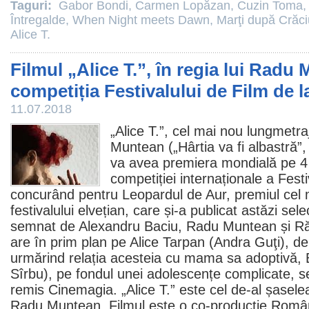
Taguri:
Gabor Bondi
,
Carmen Lopăzan
,
Cuzin Toma
Întregalde
,
When Night meets Dawn
,
Marţi după Crăc
Alice T.
Filmul „Alice T.”, în regia lui Radu
competiția Festivalului de Film de 
11.07.2018
„
Alice T.
”, cel mai nou lungmetra
Muntean
(„
Hârtia va fi albastră
”,
va avea premiera mondială pe 4 
competiției internaționale a Festi
concurând pentru Leopardul de Aur,
premiul
cel 
festivalului elvețian, care și-a publicat astăzi sel
semnat de Alexandru Baciu, Radu Muntean și R
are în prim plan pe Alice Tarpan (Andra Guţi), d
urmărind relația acesteia cu mama sa adoptivă,
Sîrbu
), pe fondul unei adolescențe complicate, 
remis Cinemagia. „Alice T.” este cel de-al șasel
Radu Muntean.
Filmul
este o co-producție Român