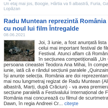
Un etaj mai jos
,
Boogie
,
Hârtia va fi albastră
,
Furia
,
Ga
Lopăzan
Radu Muntean reprezintă România 
cu noul lui film Întregalde
08.06.2021
Joi, 3 iunie, a fost anunțată lista
celui mai important festival de
fi
Festival. Atunci aflam că Român
în secțiunea competițională „Un 
persoana cineastei Teodora Ana Mihai, în competiț
iunie, iată că e rândul secțiunii paralele „Quinza
își anunțe selecția. România are doi reprezentanț
mai nou lungmetraj regizat de
Radu Muntean
(
Al
albastră
,
Marți, după Crăciun
) - va avea premier
secțiune paralelă a Festivalului Internațional de
F
România mai concurează cu
filmul
de scurtmetr
Dawn
, în regia Andreei Cr...
citeşte