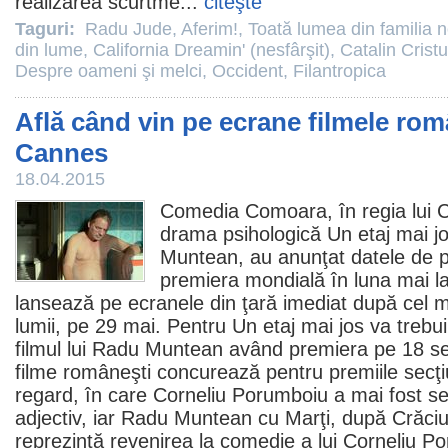
realizarea scurtme...
citeşte
Taguri:
Radu Jude
,
Aferim!
,
Toată lumea din familia 
din lume
,
California Dreamin' (nesfârşit)
,
Catalin Cristu
Despre oameni şi melci
,
Occident
,
Filantropica
Află când vin pe ecrane filmele rom
Cannes
18.04.2015
Comedia
Comoara
, în regia lui
C
drama psihologică
Un etaj mai j
Muntean
, au anunţat datele de 
premiera mondială în luna mai 
lansează pe ecranele din ţară imediat după cel ma
lumii, pe 29 mai. Pentru Un etaj mai jos va treb
filmul
lui Radu Muntean având premiera pe 18 se
filme
româneşti concurează pentru
premiile
secţi
regard, în care Corneliu Porumboiu a mai fost se
adjectiv
, iar Radu Muntean cu
Marţi, după Crăci
reprezintă revenirea la
comedie
a lui Corneliu P