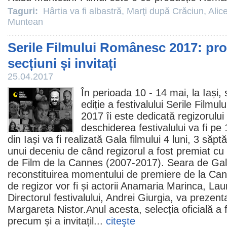
Taguri:
Hârtia va fi albastră
,
Marţi după Crăciun
,
Alice
Muntean
Serile Filmului Românesc 2017: pr
secțiuni și invitați
25.04.2017
În perioada 10 - 14 mai, la Iași,
ediție a festivalului Serile Filmu
2017 îi este dedicată regizorului
deschiderea festivalului va fi pe
din Iași va fi realizată Gala filmului
4 luni, 3 săptă
unui deceniu de când regizorul a fost premiat cu 
de
Film
de la Cannes (2007-2017). Seara de Gală
reconstituirea momentului de premiere de la Cann
de regizor vor fi și actorii Anamaria Marinca, Lau
Directorul festivalului, Andrei Giurgia, va prezen
Margareta Nistor
.Anul acesta, selecția oficială a f
precum și a invitațil...
citeşte