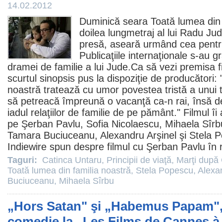
14.02.2012
Duminică seara
Toată lumea din 
doilea lungmetraj al lui
Radu Ju
presă, aseară urmând cea pentru
Publicaţiile internaţionale s-au 
dramei de familie a lui Jude.Ca să vezi premisa fi
scurtul sinopsis pus la dispoziţie de producători:
noastră tratează cu umor povestea tristă a unui tat
să petreacă împreună o vacanţă ca-n rai, însă d
iadul relaţiilor de familie de pe pământ. "
Filmul
îi 
pe
Şerban Pavlu
, Sofia Nicolaescu,
Mihaela Sîrb
Tamara Buciuceanu
,
Alexandru Arşinel
şi
Stela 
Indiewire spun despre
filmul
cu Şerban Pavlu în ro
Taguri:
Catinca Untaru
,
Principii de viaţă
,
Marţi după
Toată lumea din familia noastră
,
Stela Popescu
,
Alexa
Buciuceanu
,
Mihaela Sîrbu
„Hors Satan" şi „Habemus Papam",
comedie la „Les Films de Cannes à