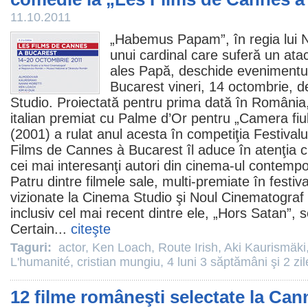
11.10.2011
„
Habemus Papam
”, în regia lui
N
unui cardinal care suferă un ata
ales Papă, deschide evenimentu
Bucarest vineri, 14 octombrie, d
Studio. Proiectată pentru prima dată în România
italian premiat cu Palme d’Or pentru „Camera fiulu
(2001) a rulat anul acesta în competiţia Festival
Films de Cannes à Bucarest îl aduce în atenţia cine
cei mai interesanţi autori din
cinema
-ul contemp
Patru dintre
filmele
sale, multi-premiate în festival
vizionate la
Cinema
Studio şi Noul
Cinematograf
inclusiv cel mai recent dintre ele, „
Hors Satan
”, 
Certain...
citeşte
Taguri:
actor
,
Ken Loach
,
Route Irish
,
Aki Kaurismäki
L'humanité
,
cristian mungiu
,
4 luni 3 săptămâni şi 2 zil
12 filme româneşti selectate la Cann