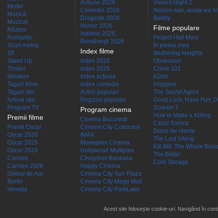
Actiune 2026
Violent Night 2
Mister
Comedie 2026
Nelson-san, anata wa hit
Muzică
Dragoste 2026
Buddy
Muzical
Horror 2026
Filme populare
Război
Indiene 2026
Romantic
Project Hail Mary
Româneşti 2026
Scurt metraj
În pielea mea
Index filme
SF
Wuthering Heights
Stand Up
Index 2026
Obsession
Thriller
Index 2025
Crime 101
Western
Index acţiune
Kîzîm
Taguri filme
Index comedie
Hoppers
Taguri stiri
Actori populari
The Secret Agent
Arhiva stiri
Regizori populari
Good Luck, Have Fun, D
Program TV
Scream 7
Program cinema
How to Make a Killing
Premii filme
Cinema Bucuresti
Cazul Samca
Premii Oscar
Cinema City Cotroceni
Dolce far niente
Oscar 2026
IMAX
The Last Viking
Oscar 2025
Movieplex Cinema
Kill Bill: The Whole Blood
Oscar 2024
Hollywood Multiplex
The Bride!
Cannes
Cineplexx Baneasa
Cold Storage
Cannes 2026
Happy Cinema
Globul de Aur
Cinema City Sun Plaza
Berlin
Cinema City Mega Mall
Venetia
Cinema City ParkLake
Acest site folosește cookie-uri. Navigând în conti