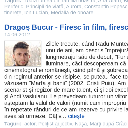
Taguri:
Toată lumea din familia noastră
,
Ana Ularu
,
B
Periferic
,
Principii de viaţă
,
Aurora
,
Constantin Popescu
tinereţe
,
Ion Lucian
,
Medalia de onoare
Dragoş Bucur - Firesc în film, firesc
14.06.2012
Zilele trecute, când Radu Muntea
unu de ani, am descris împrejură
lungmetrajul său de debut, "
Furi
iluminare, căci descopeream că î
cinematografiei româneşti, când până şi şubreda 
din regimul anterior se risipise, se puteau face t
văzusem "
Marfa şi banii
" (2002, Cristi Puiu). A
scenarist şi regizor de mare talent, ci şi doi excel
şi Andi Vasluianu. Le prevedeam tuturor un viitor
aşteptam la valul de valori (numit cam impropriu 
în repetate rânduri de ce am rezerve cu privire la
avea să urmeze. Câţiv...
citeşte
Taguri:
actor
,
Poliţist adjectiv
,
Naşa
,
Marţi după Crăc