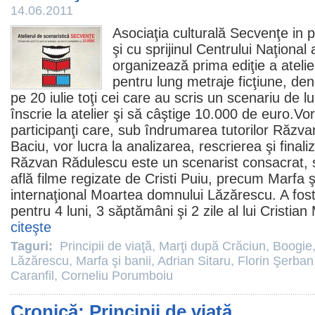
14.06.2011
Asociaţia culturală Secvenţe in 
şi cu sprijinul Centrului Naţional
organizează prima ediţie a atelie
pentru lung metraje ficţiune, 
pe 20 iulie toţi cei care au scris un scenariu de 
înscrie la atelier şi să câştige 10.000 de euro.Vor 
participanţi care, sub îndrumarea tutorilor Răzv
Baciu
, vor lucra la analizarea, rescrierea şi final
Răzvan Rădulescu este un scenarist consacrat, 
află
filme
regizate de Cristi Puiu, precum
Marfa ş
internaţional
Moartea domnului Lăzărescu
. A fos
pentru 4 luni, 3 săptămâni şi 2 zile al lui Cristian 
citeşte
Taguri:
Principii de viaţă
,
Marţi după Crăciun
,
Boogie
Lăzărescu
,
Marfa şi banii
,
Adrian Sitaru
,
Florin Şerban
Caranfil
,
Corneliu Porumboiu
Cronică: Principii de viaţă