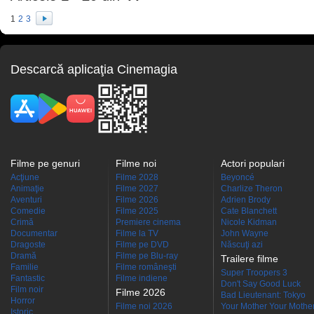
1
2
3
Descarcă aplicaţia Cinemagia
Filme pe genuri
Filme noi
Actori populari
Acţiune
Filme 2028
Beyoncé
Animaţie
Filme 2027
Charlize Theron
Aventuri
Filme 2026
Adrien Brody
Comedie
Filme 2025
Cate Blanchett
Crimă
Premiere cinema
Nicole Kidman
Documentar
Filme la TV
John Wayne
Dragoste
Filme pe DVD
Născuţi azi
Dramă
Filme pe Blu-ray
Trailere filme
Familie
Filme româneşti
Super Troopers 3
Fantastic
Filme indiene
Don't Say Good Luck
Film noir
Filme 2026
Bad Lieutenant: Tokyo
Horror
Filme noi 2026
Your Mother Your Mother 
Istoric