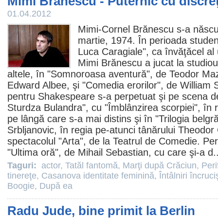
Mimi Brănescu - Puternic cu discre
01.04.2012
Mimi-Cornel Brănescu s-a născut
martie, 1974. În perioada studenţ
Luca Caragiale", ca învăţăcel al
Mimi Brănescu
a jucat la studio
altele, în "Somnoroasa aventură", de Teodor Mazi
Edward Albee, şi "Comedia erorilor", de William 
pentru Shakespeare s-a perpetuat şi pe scena de
Sturdza Bulandra", cu "Îmblânzirea scorpiei", în r
pe lângă care s-a mai distins şi în "Trilogia belg
Srbljanovic, în regia pe-atunci tânărului Theodor
spectacolul "Arta", de la Teatrul de
Comedie
. Pe
"Ultima oră", de Mihail Sebastian, cu care şi-a d.
Taguri:
actor
,
Tatăl fantomă
,
Marţi după Crăciun
,
Peri
tinereţe
,
Casanova identitate feminină
,
Întâlniri încruc
Boogie
,
După ea
Radu Jude, bine primit la Berlin