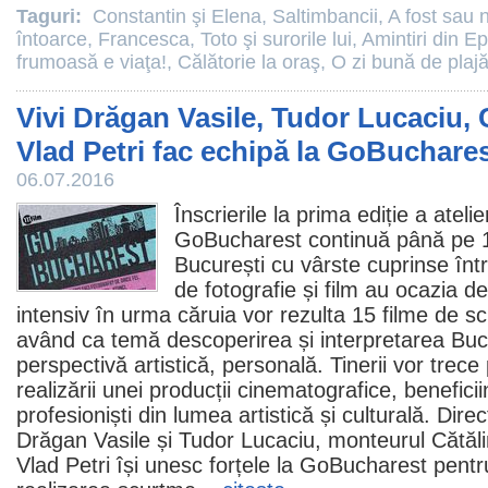
Taguri:
Constantin şi Elena
,
Saltimbancii
,
A fost sau 
întoarce
,
Francesca
,
Toto şi surorile lui
,
Amintiri din E
frumoasă e viaţa!
,
Călătorie la oraş
,
O zi bună de plaj
Vivi Drăgan Vasile, Tudor Lucaciu, C
Vlad Petri fac echipă la GoBuchare
06.07.2016
Înscrierile la prima ediție a ateli
GoBucharest continuă până pe 11 
București cu vârste cuprinse într
de fotografie și
film
au ocazia de 
intensiv în urma căruia vor rezulta 15
filme
de sc
având ca temă descoperirea și interpretarea Bucu
perspectivă artistică, personală. Tinerii vor trece
realizării unei producții cinematografice, benefici
profesioniști din lumea artistică și culturală. Direc
Drăgan Vasile și
Tudor Lucaciu
, monteurul Cătălin
Vlad Petri își unesc forțele la GoBucharest pentru 