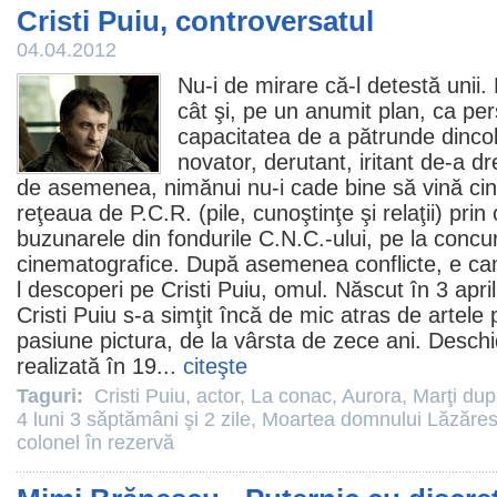
Cristi Puiu, controversatul
04.04.2012
Nu-i de mirare că-l detestă unii.
cât şi, pe un anumit plan, ca pe
capacitatea de a pătrunde dincolo 
novator, derutant, iritant de-a dre
de asemenea, nimănui nu-i cade bine să vină cine
reţeaua de P.C.R. (pile, cunoştinţe şi relaţii) prin c
buzunarele din fondurile C.N.C.-ului, pe la concur
cinematografice. După asemenea conflicte, e cam
l descoperi pe
Cristi Puiu
, omul. Născut în 3 april
Cristi Puiu s-a simţit încă de mic atras de artele 
pasiune pictura, de la vârsta de zece ani. Desc
realizată în 19...
citeşte
Taguri:
Cristi Puiu
,
actor
,
La conac
,
Aurora
,
Marţi dup
4 luni 3 săptămâni şi 2 zile
,
Moartea domnului Lăzăre
colonel în rezervă