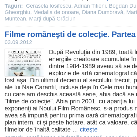
Taguri:
Cerasela Iosifescu
,
Adrian Titieni
,
Bogdan Du
Gheorghiu
,
Medalia de onoare
,
Diana Dumbravă
,
Mar
Muntean
,
Marţi după Crăciun
Filme româneşti de colecţie. Partea 
03.09.2012
După Revoluţia din 1989, toată 
energiile creatoare acumulate î
dintre 1984-1989 aveau să se d
explozie de artă cinematografică
fost aşa. Din ultimul deceniu al secolului trecut, 
ale lui
Nae Caranfil
, incluse deja în
Cele mai bun
cu care am deschis această serie, abia dacă se 
"
filme
de colecţie". Abia prin 2001, cu apariţia lui
exponenţi ai Noului
Film
Românesc, s-a produs m
avea să impună pentru prima oară cinematografi
plan intern, ci şi peste hotare, atât ca valoare, c
filmelor de înaltă calitate ...
citeşte