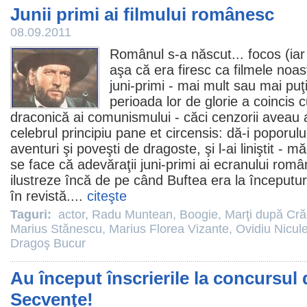
Junii primi ai filmului românesc
08.09.2011
Românul s-a născut... focos (iar
aşa că era firesc ca
filmele
noast
juni-primi - mai mult sau mai puţ
perioada lor de glorie a coincis c
draconică ai comunismului - căci cenzorii aveau 
celebrul principiu pane et circensis: dă-i poporul
aventuri şi poveşti de dragoste, şi l-ai liniştit - 
se face că adevăraţii juni-primi ai ecranului rom
ilustreze încă de pe când Buftea era la începuturi
în revistă....
citeşte
Taguri:
actor
,
Radu Muntean
,
Boogie
,
Marţi după Cră
Marius Stănescu
,
Marius Florea Vizante
,
Ovidiu Nicul
Dragoş Bucur
Au început înscrierile la concursul 
Secvenţe!