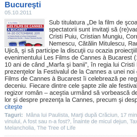
Bucureşti
05.10.2011
Sub titulatura „De la
film
de şcoal
spectatorii sunt invitaţi să (re)v
Cristi Puiu, Cristian Mungiu, Cor
Nemescu, Cătălin Mitulescu, Ra
Ujică, şi să participe la discuţii cu ocazia proiecţii
evenimentului Les Films de Cannes à Bucarest (
10 ani de când „
Marfa şi banii
”, în regia lui Crist
prezenţelor la Festivalul de la Cannes a unei noi 
Films de Cannes à Bucarest îi celebrează pe regiz
deceniu. Fiecare dintre cele şapte zile ale festival
regizor român – aceştia urmând să vorbească d
lor şi despre prezenţa la Cannes, precum şi despre
citeşte
Taguri:
Mâna lui Paulista
,
Marţi după Crăciun
,
17 min
vinului
,
A fost sau n-a fost?
,
Înainte de micul dejun
,
Tax
Melancholia
,
The Tree of Life