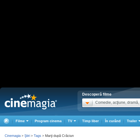
Descoperă filme
Comedie, acţiune, dramă, .
Filme
Program cinema
TV
Timp liber
În curând
Trailer
Cinemagia
Ştiri
Tags
Marţi după Crăciun
>
>
>