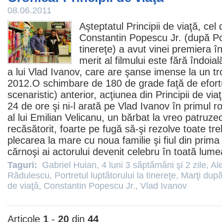
08.06.2011
Aşteptatul
Principii de viaţă
, cel
Constantin Popescu Jr.
(după
Po
tinereţe
) a avut vinei premiera î
merit al filmului este fără îndoia
a lui
Vlad Ivanov
, care are şanse imense la un t
2012.O schimbare de 180 de grade faţă de efortul
scenaristic) anterior, acţiunea din Principii de vi
24 de ore şi ni-l arată pe Vlad Ivanov în primul rol
al lui Emilian Velicanu, un bărbat la vreo patruzec
recăsătorit, foarte pe fugă să-şi rezolve toate tre
plecarea la mare cu noua familie şi fiul din prima
cărnoşi ai actorului devenit celebru în toată lume
Taguri:
Gabriel Huian
,
4 luni 3 săptămâni şi 2 zile
,
Al
Rădulescu
,
Portretul luptătorului la tinereţe
,
Marţi dup
de viaţă
,
Constantin Popescu Jr.
,
Vlad Ivanov
Articole
1
-
20
din
44