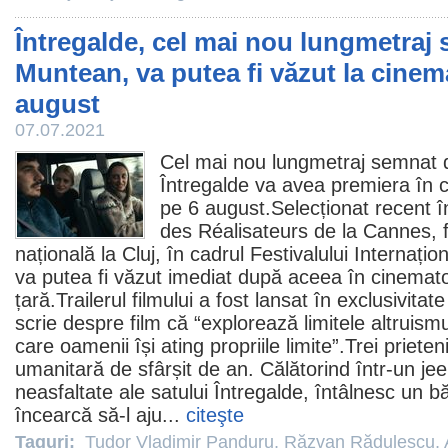
Întregalde, cel mai nou lungmetraj
Muntean, va putea fi văzut la cinema
august
07.07.2021
Cel mai nou lungmetraj semnat
Întregalde
va avea premiera în c
pe 6 august.Selecționat recent 
des Réalisateurs de la Cannes,
națională la Cluj, în cadrul Festivalului Internați
va putea fi văzut imediat după aceea în cinemato
țară.Trailerul filmului a fost lansat în exclusivita
scrie despre
film
că “explorează limitele altruismu
care oamenii își ating propriile limite”.Trei prieten
umanitară de sfârșit de an. Călătorind într-un j
neasfaltate ale satului Întregalde, întâlnesc un b
încearcă să-l aju...
citeşte
Taguri:
Tudor Vladimir Panduru
,
Răzvan Rădulescu
,