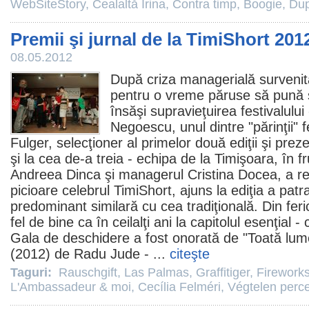
WebSiteStory
,
Cealaltă Irina
,
Contra timp
,
Boogie
,
Du
Premii şi jurnal de la TimiShort 201
08.05.2012
După criza managerială survenit
pentru o vreme păruse să pună s
însăşi supravieţuirea festivalulu
Negoescu
, unul dintre "părinţii" f
Fulger
, selecţioner al primelor două ediţii şi preze
şi la cea de-a treia - echipa de la Timişoara, în f
Andreea Dinca şi managerul Cristina Docea, a re
picioare celebrul TimiShort, ajuns la ediţia a patr
predominant similară cu cea tradiţională. Din ferici
fel de bine ca în ceilalţi ani la capitolul esenţial - 
Gala de deschidere a fost onorată de "
Toată lum
(
2012
) de
Radu Jude
- ...
citeşte
Taguri:
Rauschgift
,
Las Palmas
,
Graffitiger
,
Firework
L'Ambassadeur & moi
,
Cecília Felméri
,
Végtelen perc