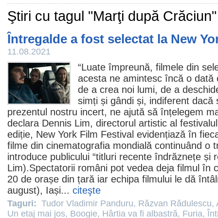
Ştiri cu tagul "Marţi după Crăciun"
Întregalde a fost selectat la New Yo
11.08.2021
“Luate împreună,
filmele
din sele
acesta ne amintesc încă o dată 
de a crea noi lumi, de a deschide
simți și gândi și, indiferent dacă
prezentul nostru incert, ne ajută să înțelegem m
declara Dennis Lim, directorul artistic al festival
ediție, New York
Film
Festival evidențiază în fie
filme
din cinematografia mondială continuând o tr
introduce publicului “titluri recente îndrăznețe și
Lim).Spectatorii români pot vedea deja
filmul
în c
20 de orașe din țară iar echipa filmului le dă întâ
august), Iași...
citeşte
Taguri:
Tudor Vladimir Panduru
,
Răzvan Rădulescu
,
Un etaj mai jos
,
Boogie
,
Hârtia va fi albastră
,
Furia
,
În