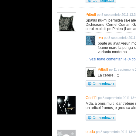
Pitbull
pe 8 septembrie 2011 13:3
Spatiul nu-mi permitea sa-i aleg 
Dichiseanu, Cornel Coman, Gabr
cerut explicit pe Pintea (l-am ad
rvn
pe 8 septembrie 2011
poate au avut vreun mot
foame mare la punga st
varianta moderna...
... Vezi toate comentariile (4 co
Pitbull
pe 11 septembrie 
La cerere... ;)
Crist11
pe 8 septembrie 2011 13:
Mda, a omis multi, dar trebuie s
un articol frumos, e greu sa a
eleda
pe 8 septembrie 2011 13:4