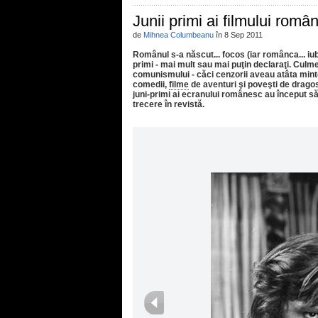
Junii primi ai filmului româ
de
Mihnea Columbeanu
în 8 Sep 2011
Românul s-a născut... focos (iar românca... iu
primi - mai mult sau mai puţin declaraţi. Culme
comunismului - căci cenzorii aveau atâta minte
comedii,
filme
de aventuri şi poveşti de dragost
juni-primi ai ecranului românesc au început să 
trecere în revistă.