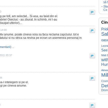
să 
Sta
Ce 
0
pe toti, am selectat... Si-asa, au taiat din ei:
iel Oseciuc - au zburat. In schimb, mi l-au
Cin
augat ulterior)...
Prid
 14:00
Sa
iv anume. poate cineva voia sa faca reclama zapciului. tot e
atului si nu strica sa revina pe ecran un asemenea personaj in
oas
Leoni
mentarii) ...
See
2011 20:37
Matt 
wit
Hun
Aime
Mil
44
Crom
a-l intelegem si pe el.
Det
legi pe cineva anume.
Dron
4