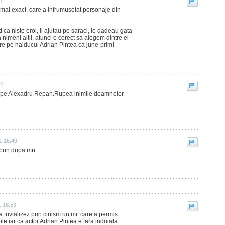
4
0 mai exact, care a infrumusetat personaje din
 ca niste eroi, ii ajutau pe saraci, le dadeau gata
imeni altii, atunci e corect sa alegem dintre ei
 tare pe haiducul Adrian Pintea ca june-prim!
24
sim pe Alexadru Repan.Rupea inimile doamnelor
1 16:49
i bun dupa mn
1 16:53
a trivializez prin cinism un mit care a permis
e iar ca actor Adrian Pintea e fara indoiala