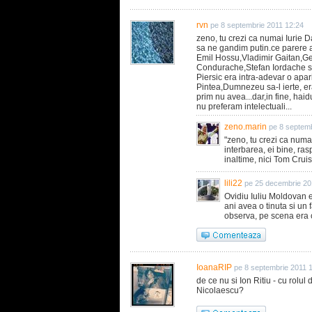
rvn
pe 8 septembrie 2011 12:24
zeno, tu crezi ca numai Iurie Da
sa ne gandim putin.ce parere ai
Emil Hossu,Vladimir Gaitan,G
Condurache,Stefan Iordache si 
Piersic era intra-adevar o apa
Pintea,Dumnezeu sa-l ierte, er
prim nu avea...dar,in fine, haidu
nu preferam intelectuali...
zeno.marin
pe 8 septemb
"zeno, tu crezi ca numai
interbarea, ei bine, ras
inaltime, nici Tom Cruis
lili22
pe 25 decembrie 20
Ovidiu Iuliu Moldovan er
ani avea o tinuta si un
observa, pe scena era 
IoanaRIP
pe 8 septembrie 2011 
de ce nu si Ion Ritiu - cu rolul
Nicolaescu?