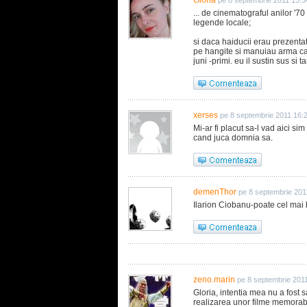
Gloria
pe 8 septembrie 2011 15:3
... de cinematograful anilor '7
legende locale;
si daca haiducii erau prezentati
pe hangite si manuiau arma ca n
juni -primi. eu il sustin sus si
xerses
pe 8 septembrie 2011 16:
Mi-ar fi placut sa-l vad aici 
cand juca domnia sa.
demenThor
pe 8 septembrie 201
Ilarion Ciobanu-poate cel ma
zeno.marin
pe 8 septembrie 201
Gloria, intentia mea nu a fost s
realizarea unor filme memorabil