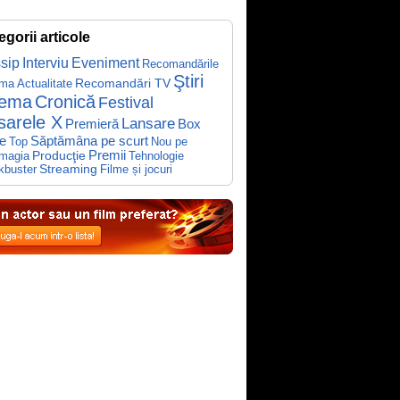
egorii articole
sip
Interviu
Eveniment
Recomandările
Ştiri
Recomandări TV
ema
Actualitate
nema
Cronică
Festival
sarele X
Lansare
Premieră
Box
Săptămâna pe scurt
ce
Top
Nou pe
Producţie
Premii
Tehnologie
magia
kbuster
Streaming
Filme și jocuri