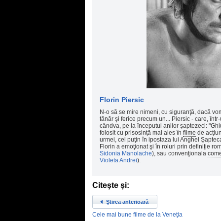
Florin Piersic
N-o să se mire nimeni, cu siguranţă, dacă vom 
tânăr şi ferice precum un... Piersic - care, în
cândva, pe la începutul anilor şaptezeci: "Ghiu
folosit cu prisosinţă mai ales în
filme
de acţiun
urmei, cel puţin în ipostaza lui Anghel Şaptec
Florin a emoţionat şi în roluri prin definiţie r
Sidonia Manolache
), sau convenţionala
come
Violeta Andrei
).
Citeşte şi:
Ştirea anterioară
Cele mai bune filme de la Veneţia