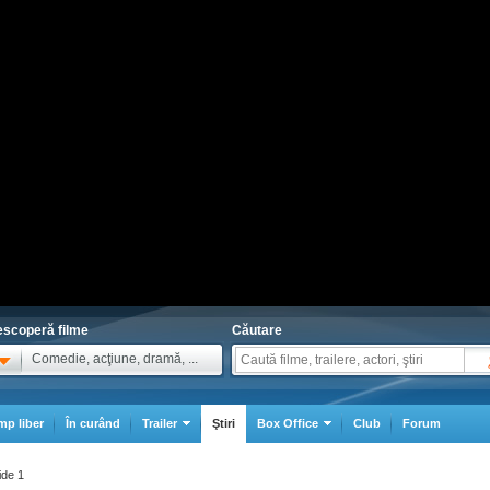
scoperă filme
Căutare
Comedie, acţiune, dramă, ...
mp liber
În curând
Trailer
Ştiri
Box Office
Club
Forum
ide 1