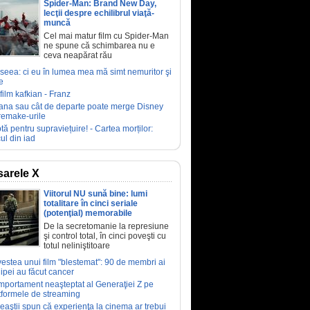
Spider-Man: Brand New Day,
lecţii despre echilibrul viaţă-
muncă
Cel mai matur film cu Spider-Man
ne spune că schimbarea nu e
ceva neapărat rău
seea: ci eu în lumea mea mă simt nemuritor şi
e
film kafkian - Franz
ana sau cât de departe poate merge Disney
remake-urile
tă pentru supraviețuire! - Cartea morților:
ul din iad
arele X
Viitorul NU sună bine: lumi
totalitare în cinci seriale
(potenţial) memorabile
De la secretomanie la represiune
şi control total, în cinci poveşti cu
totul neliniştitoare
estea unui film "blestemat": 90 de membri ai
ipei au făcut cancer
portament neaşteptat al Generaţiei Z pe
tformele de streaming
eaştii spun că experienţa la cinema ar trebui