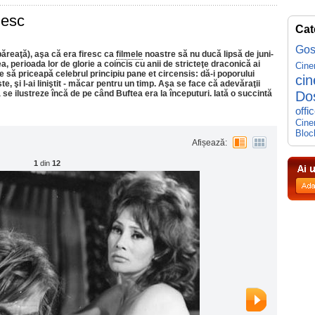
nesc
Cat
Gos
băreaţă), aşa că era firesc ca
filmele
noastre să nu ducă lipsă de juni-
a, perioada lor de glorie a coincis cu anii de stricteţe draconică ai
Cin
 să priceapă celebrul principiu pane et circensis: dă-i poporului
ci
e, şi l-ai liniştit - măcar pentru un timp. Aşa se face că adevăraţii
se ilustreze încă de pe când Buftea era la începuturi. Iată o succintă
Do
offi
Cine
Bloc
Afișează:
1
din
12