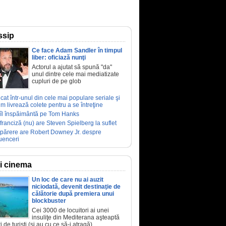
ssip
Ce face Adam Sandler în timpul
liber: oficiază nunţi
Actorul a ajutat să spună "da"
unul dintre cele mai mediatizate
cupluri de pe glob
ucat într-unul din cele mai populare seriale şi
m livrează colete pentru a se întreţine
îl înspăimântă pe Tom Hanks
franciză (nu) are Steven Spielberg la suflet
părere are Robert Downey Jr. despre
luenceri
ri cinema
Un loc de care nu ai auzit
niciodată, devenit destinaţie de
călătorie după premiera unui
blockbuster
Cei 3000 de locuitori ai unei
insuliţe din Mediterana aşteaptă
i de turişti (şi au cu ce să-i atragă)