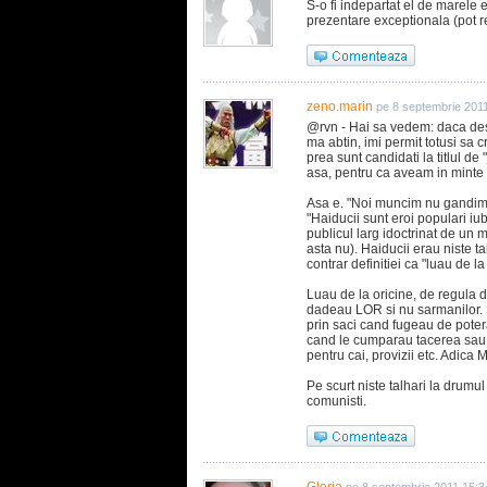
S-o fi indepartat el de marele 
prezentare exceptionala (pot rea
zeno.marin
pe 8 septembrie 201
@rvn - Hai sa vedem: daca desp
ma abtin, imi permit totusi sa
prea sunt candidati la titlul de
asa, pentru ca aveam in minte "
Asa e. "Noi muncim nu gandim, 
"Haiducii sunt eroi populari iubi
publicul larg idoctrinat de un m
asta nu). Haiducii erau niste ta
contrar definitiei ca "luau de l
Luau de la oricine, de regula de
dadeau LOR si nu sarmanilor. S
prin saci cand fugeau de pote
cand le cumparau tacerea sau i
pentru cai, provizii etc. Adica 
Pe scurt niste talhari la drumul
comunisti.