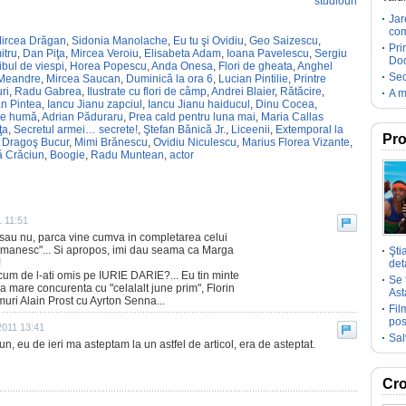
studiouri
Jar
com
ircea Drăgan
,
Sidonia Manolache
,
Eu tu şi Ovidiu
,
Geo Saizescu
,
Pri
itru
,
Dan Piţa
,
Mircea Veroiu
,
Elisabeta Adam
,
Ioana Pavelescu
,
Sergiu
Doc
bul de viespi
,
Horea Popescu
,
Anda Onesa
,
Flori de gheata
,
Anghel
Sec
Meandre
,
Mircea Saucan
,
Duminică la ora 6
,
Lucian Pintilie
,
Printre
ri
,
Radu Gabrea
,
Ilustrate cu flori de câmp
,
Andrei Blaier
,
Rătăcire
,
A m
an Pintea
,
Iancu Jianu zapciul
,
Iancu Jianu haiducul
,
Dinu Cocea
,
de humă
,
Adrian Păduraru
,
Prea cald pentru luna mai
,
Maria Callas
ţa
,
Secretul armei… secrete!
,
Ştefan Bănică Jr.
,
Liceenii
,
Extemporal la
Pro
,
Dragoş Bucur
,
Mimi Brănescu
,
Ovidiu Niculescu
,
Marius Florea Vizante
,
ă Crăciun
,
Boogie
,
Radu Muntean
,
actor
1 11:51
a sau nu, parca vine cumva in completarea celui
omanesc"... Si apropos, imi dau seama ca Marga
Şti
!
deta
m de l-ati omis pe IURIE DARIE?... Eu tin minte
Se 
la mare concurenta cu "celalalt june prim", Florin
Ast
uri Alain Prost cu Ayrton Senna...
Fil
pos
2011 13:41
Sal
n, eu de ieri ma asteptam la un astfel de articol, era de asteptat.
Cro