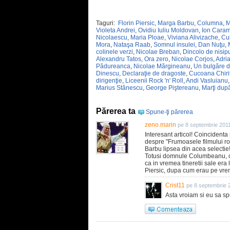
Taguri:
Florin Piersic
,
Marga Barbu
,
Columna
,
M
Violeta Andrei
,
Ovidiu Iuliu Moldovan
,
Ion Caram
Nicolaescu
,
Maria Ploae
,
Viviana Alivizache
,
Cui
Mora
,
Nataşa Raab
,
Somnul insulei
,
Dan Nuţu
,
colinele verzi
,
Nicolae Breban
,
Dincolo de nisipu
Alexandru Tatos
,
Ora zero
,
Nicolae Corjos
,
Adri
Pădureanca
,
Nicolae Mărgineanu
,
Un bulgăre 
Dinescu
,
Declaraţie de dragoste
,
Cucoana Chiri
dirigenţie
,
Liceenii Rock 'n' Roll
,
Andi Vasluianu
Marius Stănescu
,
George Piştereanu
,
Marţi dup
Părerea ta
Spune-ţi părerea
zeno.marin
pe 8 septembrie 201
Interesant articol! Coincident
despre "Frumoasele filmului r
Barbu lipsea din acea selectie
Totusi domnule Columbeanu, cu
ca in vremea tineretii sale era 
Piersic, dupa cum erau pe vrem
Crist11
pe 8 septembrie 
Asta vroiam si eu sa spu