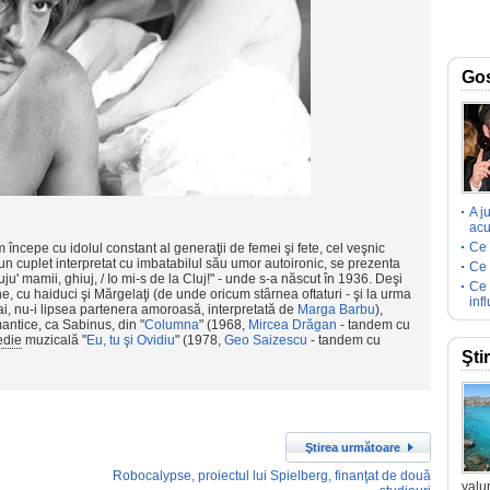
Go
A j
acu
Ce 
începe cu idolul constant al generaţii de femei şi fete, cel veşnic
tr-un cuplet interpretat cu imbatabilul său umor autoironic, se prezenta
Ce 
ju' mamii, ghiuj, / Io mi-s de la Cluj!" - unde s-a născut în 1936. Deşi
Ce 
e, cu haiduci şi Mărgelaţi (de unde oricum stârnea oftaturi - şi la urma
inf
ai, nu-i lipsea partenera amoroasă, interpretată de
Marga Barbu
),
omantice, ca Sabinus, din "
Columna
" (1968,
Mircea Drăgan
- tandem cu
die
muzicală "
Eu, tu şi Ovidiu
" (1978,
Geo Saizescu
- tandem cu
Şti
Ştirea următoare
Robocalypse, proiectul lui Spielberg, finanţat de două
valur