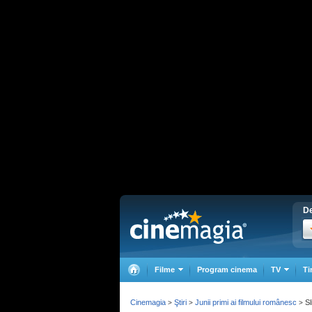
De
Filme
Program cinema
TV
Ti
Cinemagia
Ştiri
Junii primi ai filmului românesc
Sl
>
>
>