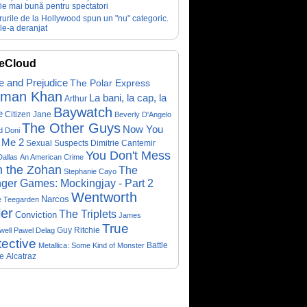
fie mai bună pentru spectatori
rurile de la Hollywood spun un "nu" categoric.
le-a deranjat
eCloud
e and Prejudice
The Polar Express
lman Khan
La bani, la cap, la
Arthur
Baywatch
e
Citizen Jane
Beverly D'Angelo
The Other Guys
Now You
d Doni
 Me 2
Sexual Suspects
Dimitrie Cantemir
You Don't Mess
Dallas
An American Crime
h the Zohan
The
Stephanie Cayo
ger Games: Mockingjay - Part 2
Wentworth
Narcos
e Teegarden
ler
The Triplets
Conviction
James
True
Guy Ritchie
well
Pawel Delag
ective
Metallica: Some Kind of Monster
Battle
e
Alcatraz