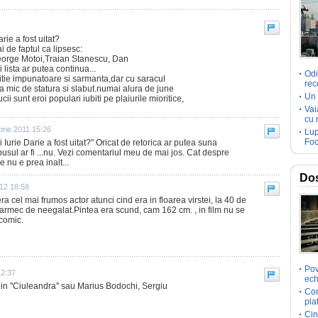
rie a fost uitat?
 de faptul ca lipsesc:
eorge Motoi,Traian Stanescu, Dan
lista ar putea continua...
Odi
ritie impunatoare si sarmanta,dar cu saracul
rec
a mic de statura si slabut.numai alura de june
Un 
cii sunt eroi populari iubiti pe plaiurile mioritice,
Vai
cu 
rie 2011 15:26
Lup
Foc
 Iurie Darie a fost uitat?" Oricat de retorica ar putea suna
pusul ar fi ...nu. Vezi comentariul meu de mai jos. Cat despre
e nu e prea inalt...
Dos
12 18:58
a cel mai frumos actor atunci cind era in floarea virstei, la 40 de
 farmec de neegalat.Pintea era scund, cam 162 cm. , in film nu se
comic.
Pov
12:37
ech
 din ''Ciuleandra'' sau Marius Bodochi, Sergiu
Com
pla
Cin