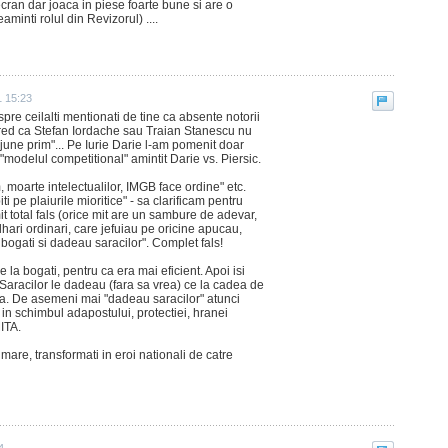
ecran dar joaca in piese foarte bune si are o
minti rolul din Revizorul) ....
1 15:23
re ceilalti mentionati de tine ca absente notorii
 cred ca Stefan Iordache sau Traian Stanescu nu
 "june prim"... Pe Iurie Darie l-am pomenit doar
modelul competitional" amintit Darie vs. Piersic.
moarte intelectualilor, IMGB face ordine" etc.
ti pe plaiurile mioritice" - sa clarificam pentru
it total fals (orice mit are un sambure de adevar,
lhari ordinari, care jefuiau pe oricine apucau,
a bogati si dadeau saracilor". Complet fals!
 la bogati, pentru ca era mai eficient. Apoi isi
aracilor le dadeau (fara sa vrea) ce la cadea de
ra. De asemeni mai "dadeau saracilor" atunci
n schimbul adapostului, protectiei, hranei
MITA.
 mare, transformati in eroi nationali de catre