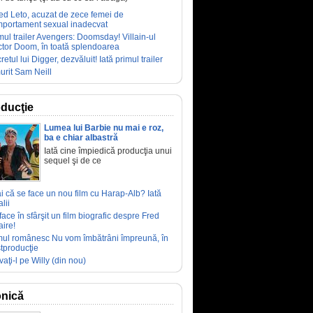
ed Leto, acuzat de zece femei de
portament sexual inadecvat
mul trailer Avengers: Doomsday! Villain-ul
tor Doom, în toată splendoarea
retul lui Digger, dezvăluit! Iată primul trailer
urit Sam Neill
ducţie
Lumea lui Barbie nu mai e roz,
ba e chiar albastră
Iată cine împiedică producţia unui
sequel şi de ce
ai că se face un nou film cu Harap-Alb? Iată
lii
face în sfârşit un film biografic despre Fred
aire!
mul românesc Nu vom îmbătrâni împreună, în
tproducţie
vaţi-l pe Willy (din nou)
nică