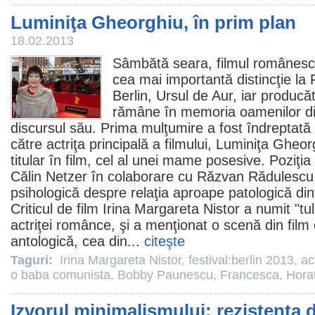
Luminiţa Gheorghiu, în prim plan
18.02.2013
Sâmbătă seara,
filmul
românes
cea mai importantă distincţie la 
Berlin, Ursul de Aur, iar produc
rămâne în memoria oamenilor di
discursul său. Prima mulţumire a fost îndreptată
către actriţa principală a filmului,
Luminiţa Gheor
titular în
film
, cel al unei mame posesive. Poziţia 
Călin Netzer
în colaborare cu
Răzvan Rădulescu
psihologică despre relaţia aproape patologică dint
Criticul de
film
Irina Margareta Nistor
a numit "tul
actriţei românce, şi a menţionat o scenă din
film
antologică, cea din...
citeşte
Taguri:
Irina Margareta Nistor
,
festival:berlin 2013
,
ac
o baba comunista
,
Bobby Paunescu
,
Francesca
,
Hora
Izvorul minimalismului: rezistenţa 