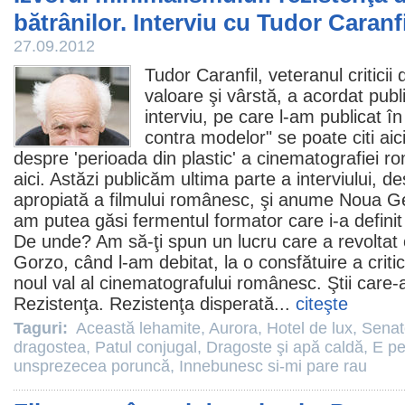
bătrânilor. Interviu cu Tudor Caranfi
27.09.2012
Tudor Caranfil
, veteranul criticii
valoare şi vârstă, a acordat pub
interviu, pe care l-am publicat în t
contra modelor" se poate citi
aic
despre 'perioada din plastic' a cinematografiei ro
aici
. Astăzi publicăm ultima parte a interviului, 
apropiată a filmului românesc, şi anume Noua G
am putea găsi fermentul formator care i-a definit 
De unde? Am să-ţi spun un lucru care a revoltat 
Gorzo, când l-am debitat, la o consfătuire a criti
noul val al cinematografului românesc. Ştii care-
Rezistenţa. Rezistenţa disperată...
citeşte
Taguri:
Această lehamite
,
Aurora
,
Hotel de lux
,
Senato
dragostea
,
Patul conjugal
,
Dragoste şi apă caldă
,
E pe
unsprezecea poruncă
,
Innebunesc si-mi pare rau