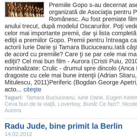
Premiile
Gopo s-au decernat asea
organizată de Asociaţia pentru 
Românesc. Au fost premiate
fil
anului trecut, după modelul Oscarurilor. Poţi vede
celor mai importante
premii
, dar şi lista complet
ediţii a premiilor Gopo. Premii pentru întreaga ca
actorii
Iurie Darie
şi
Tamara Buciuceanu
.Iată câş
de acord cu
premiile
? Care ţi se par cele mai mar
ediţii? Cel mai bun
film
-
Aurora
(Cristi Puiu,
201
nominalizate:
Crulic - drumul spre dincolo
(Anca 
dragoste cu cele mai bune intenţii
(Adrian Sitaru
Mitulescu,
2011
)
Periferic
(Bogdan George Apetri
acto...
citeşte
Taguri:
Tamara Buciuceanu
,
Iurie Darie
,
Eugen Kele
Ceva bun de la viaţă
,
Loverboy
,
Bună! Ce faci?
,
Nicol
Aurora
Radu Jude, bine primit la Berlin
14.02.2012