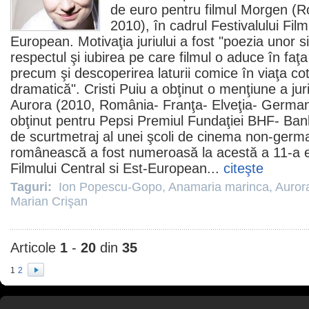
de euro pentru
filmul
Morgen
(Ro
2010
), în cadrul Festivalului Film
European. Motivaţia juriului a fost "poezia unor s
respectul şi iubirea pe care
filmul
o aduce în faţa
precum şi descoperirea laturii comice în viaţa co
dramatică".
Cristi Puiu
a obţinut o menţiune a jur
Aurora
(
2010
, România- Franţa- Elveţia- Germani
obţinut pentru Pepsi
Premiul
Fundaţiei BHF- Ban
de scurtmetraj al unei şcoli de
cinema
non-german
românească a fost numeroasă la acestă a 11-a edi
Filmului Central si Est-European...
citeşte
Taguri:
Ion Popescu-Gopo
,
Anamaria marinca
,
Auror
Marian Crişan
Articole
1
-
20
din
35
1
2