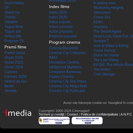
Româneşti 2026
Scurt metraj
În pielea mea
Index filme
SF
Wuthering Heights
Stand Up
Index 2026
Obsession
Thriller
Index 2025
Crime 101
Western
Index acţiune
Kîzîm
Taguri filme
Index comedie
Hoppers
Taguri stiri
Actori populari
The Secret Agent
Arhiva stiri
Regizori populari
Good Luck, Have Fun, D
Program TV
Scream 7
Program cinema
How to Make a Killing
Premii filme
Cinema Bucuresti
Cazul Samca
Premii Oscar
Cinema City Cotroceni
Dolce far niente
Oscar 2026
IMAX
The Last Viking
Oscar 2025
Movieplex Cinema
Kill Bill: The Whole Blood
Oscar 2024
Hollywood Multiplex
The Bride!
Cannes
Cineplexx Baneasa
Cold Storage
Cannes 2026
Happy Cinema
Globul de Aur
Cinema City Sun Plaza
Berlin
Cinema City Mega Mall
Venetia
Cinema City ParkLake
Acest site folosește cookie-uri. Navigând în conti
Copyright© 2000-2026 Cinemagia®
Termeni şi condiţii
|
Contact
|
Politica de confidențialitate
|
A.N.P.C