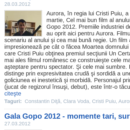
28.03.2012
Aurora
, în regia lui
Cristi Puiu
, a
martie, Cel mai bun
film
al anului
Gopo
2012
.
Premiile
industriei 
au oprit aici pentru Aurora.
Filmu
scenariu al anului şi cea mai bună regie. Un
film
impresionează pe cât o făcea Moartea domnului 
care
Cristi Puiu
obţinea
premiul
secţiunii Un Cert
mai ales
filmul
românesc ce construieşte cele m
aşteptare pentru spectator. Şi cele mai sumbre. I
distinge prin expresivitatea crudă şi sordidă a un
goliciunea ei inestetică şi morbidă. Personajul pri
(jucat de regizorul însuşi, debut), este într-o tăc
citeşte
Taguri:
Constantin Diţă
,
Clara Voda
,
Cristi Puiu
,
Auro
Gala Gopo 2012 - momente tari, surp
27.03.2012