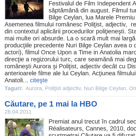
Festivalul de
Film
Independent A
săptămână din august.
Filmul
tur
Bilge Ceylan
, lua Marele
Premiu
Asemenea filmului românesc
Poliţist, adjectiv
, re
din contextul aplicării procedurilor poliţieneşti. S
mai multe ori absurde. La o scară mult mai larg
producţiile precedente Nuri Bilge Ceylan avea o di
actori),
filmul
Once Upon a Time in Anatolia mar
direcţie a regizorului turc, care seamănă mai deg
româneşti
Aurora
şi Poliţist, adjectiv decât cu Di
anterioarele
filme
ale lui Ceylan. Acţiunea filmul
Anatoli...
citeşte
Taguri:
Aurora
,
Poliţist adjectiv
,
Nuri Bilge Ceylan
,
On
Căutare, pe 1 mai la HBO
28.04.2011
Premiat anul trecut în cadrul sec
Réalisateurs, Cannes,
2010
, do
scurtmetraj
Căutare
va fi difuza