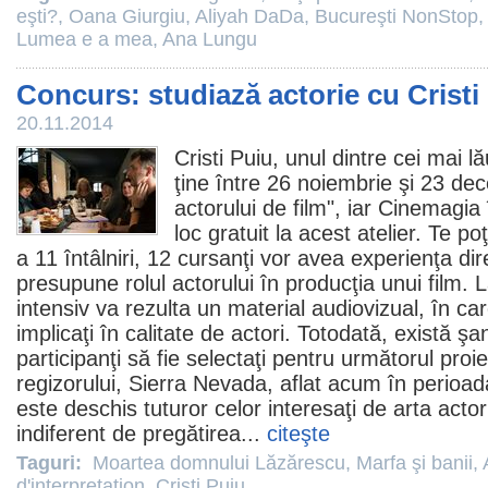
eşti?
,
Oana Giurgiu
,
Aliyah DaDa
,
Bucureşti NonStop
Lumea e a mea
,
Ana Lungu
Concurs: studiază actorie cu Cristi
20.11.2014
Cristi Puiu
, unul dintre cei mai l
ţine între 26 noiembrie şi 23 dec
actorului de
film
", iar Cinemagia 
loc gratuit la acest atelier. Te po
a 11 întâlniri, 12 cursanţi vor avea experienţa di
presupune rolul actorului în producţia unui
film
. 
intensiv va rezulta un material audiovizual, în care
implicaţi în calitate de actori. Totodată, există ş
participanţi să fie selectaţi pentru următorul proi
regizorului, Sierra Nevada, aflat acum în perioada
este deschis tuturor celor interesaţi de arta actor
indiferent de pregătirea...
citeşte
Taguri:
Moartea domnului Lăzărescu
,
Marfa şi banii
,
d'interpretation
,
Cristi Puiu