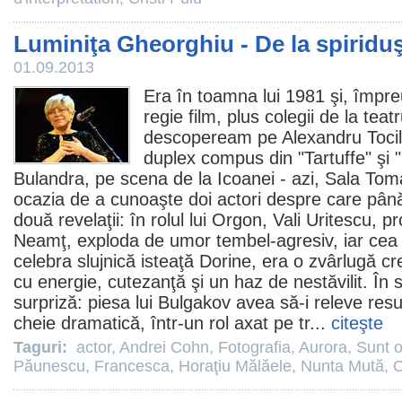
Luminiţa Gheorghiu - De la spiriduş
01.09.2013
Era în toamna lui 1981 şi, împre
regie
film
, plus colegii de la teatr
descopeream pe
Alexandru Toci
duplex compus din "Tartuffe" şi "
Bulandra, pe scena de la Icoanei - azi, Sala Toma
ocazia de a cunoaşte doi actori despre care până
două revelaţii: în rolul lui Orgon, Vali Uritescu, p
Neamţ, exploda de umor tembel-agresiv, iar cea c
celebra slujnică isteaţă Dorine, era o zvârlugă 
cu energie, cutezanţă şi un haz de nestăvilit. În
surpriză: piesa lui Bulgakov avea să-i releve res
cheie dramatică, într-un rol axat pe tr...
citeşte
Taguri:
actor
,
Andrei Cohn
,
Fotografia
,
Aurora
,
Sunt 
Păunescu
,
Francesca
,
Horaţiu Mălăele
,
Nunta Mută
,
C