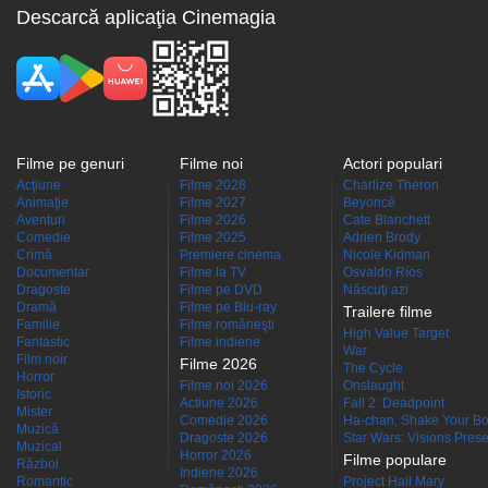
Descarcă aplicaţia Cinemagia
Filme pe genuri
Filme noi
Actori populari
Acţiune
Filme 2028
Charlize Theron
Animaţie
Filme 2027
Beyoncé
Aventuri
Filme 2026
Cate Blanchett
Comedie
Filme 2025
Adrien Brody
Crimă
Premiere cinema
Nicole Kidman
Documentar
Filme la TV
Osvaldo Ríos
Dragoste
Filme pe DVD
Născuţi azi
Dramă
Filme pe Blu-ray
Trailere filme
Familie
Filme româneşti
High Value Target
Fantastic
Filme indiene
War
Film noir
Filme 2026
The Cycle
Horror
Filme noi 2026
Onslaught
Istoric
Actiune 2026
Fall 2: Deadpoint
Mister
Comedie 2026
Ha-chan, Shake Your Bo
Muzică
Dragoste 2026
Star Wars: Visions Presen
Muzical
Horror 2026
Filme populare
Război
Indiene 2026
Romantic
Project Hail Mary