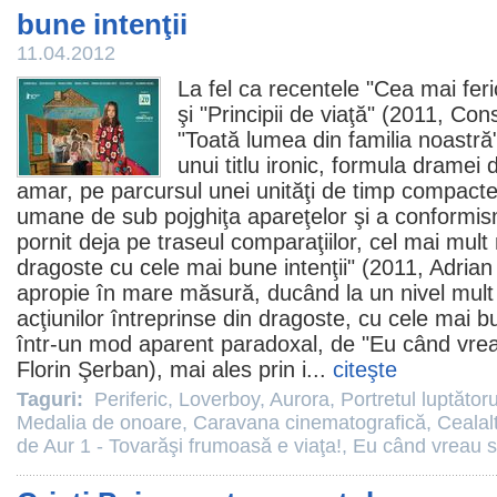
bune intenţii
11.04.2012
La fel ca recentele "
Cea mai feri
şi "
Principii de viaţă
" (
2011
, Cons
"
Toată lumea din familia noastră
unui titlu ironic, formula dramei 
amar, pe parcursul unei unităţi de timp compacte
umane de sub pojghiţa apareţelor şi a conformis
pornit deja pe traseul comparaţiilor, cel mai mult 
dragoste cu cele mai bune intenţii
" (
2011
, Adrian
apropie în mare măsură, ducând la un nivel mult 
acţiunilor întreprinse din dragoste, cu cele mai bu
într-un mod aparent paradoxal, de "
Eu când vreau
Florin Şerban), mai ales prin i...
citeşte
Taguri:
Periferic
,
Loverboy
,
Aurora
,
Portretul luptătoru
Medalia de onoare
,
Caravana cinematografică
,
Cealalt
de Aur 1 - Tovarăşi frumoasă e viaţa!
,
Eu când vreau să 