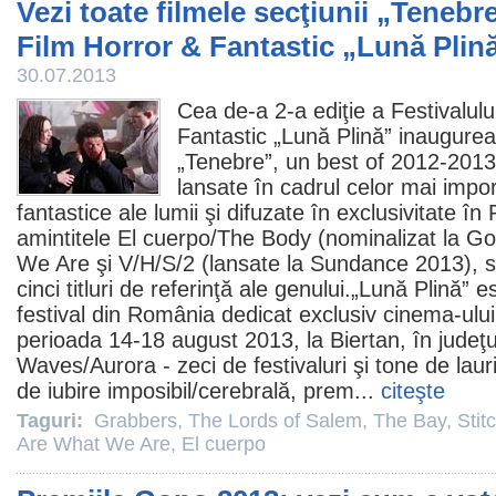
Vezi toate filmele secţiunii „Tenebre
Film Horror & Fantastic „Lună Plin
30.07.2013
Cea de-a 2-a ediţie a Festivalul
Fantastic „Lună Plină” inaugurea
„Tenebre”, un best of
2012
-2013
lansate în cadrul celor mai impor
fantastice ale lumii şi difuzate în exclusivitate 
amintitele
El cuerpo
/The Body (nominalizat la G
We Are
şi
V/H/S/2
(lansate la Sundance 2013), s
cinci titluri de referinţă ale genului.„Lună Plină” e
festival din România dedicat exclusiv
cinema
-ulu
perioada 14-18 august 2013, la Biertan, în judeţu
Waves
/Aurora - zeci de festivaluri şi tone de la
de iubire imposibil/cerebrală, prem...
citeşte
Taguri:
Grabbers
,
The Lords of Salem
,
The Bay
,
Stit
Are What We Are
,
El cuerpo