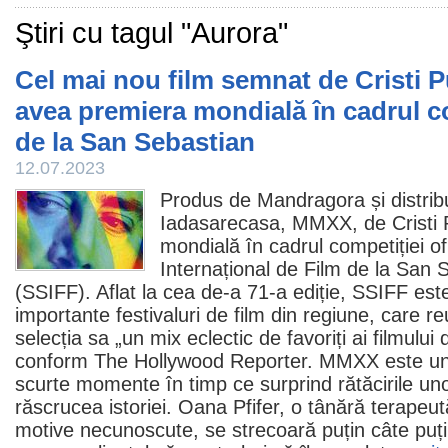
Ştiri cu tagul "Aurora"
Cel mai nou film semnat de Cristi 
avea premiera mondială în cadrul co
de la San Sebastian
12.07.2023
Produs de Mandragora și distrib
Iadasarecasa,
MMXX
, de
Cristi
mondială în cadrul competiției ofi
Internațional de
Film
de la San S
(SSIFF). Aflat la cea de-a 71-a ediție, SSIFF est
importante festivaluri de film din regiune, care r
selecția sa „un mix eclectic de favoriți ai filmului
conform The Hollywood Reporter. MMXX este u
scurte momente în timp ce surprind rătăcirile uno
răscrucea istoriei. Oana Pfifer, o tânără terapeută
motive necunoscute, se strecoară puțin câte puți