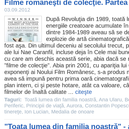
Filme româneşti de colecţie. Partea 
03.09.2012
După Revoluţia din 1989, toată 
energiile creatoare acumulate î
dintre 1984-1989 aveau să se d
explozie de artă cinematografică
fost aşa. Din ultimul deceniu al secolului trecut, 
ale lui
Nae Caranfil
, incluse deja în
Cele mai bun
cu care am deschis această serie, abia dacă se 
"
filme
de colecţie". Abia prin 2001, cu apariţia lui
exponenţi ai Noului
Film
Românesc, s-a produs m
avea să impună pentru prima oară cinematografi
plan intern, ci şi peste hotare, atât ca valoare, c
filmelor de înaltă calitate ...
citeşte
Taguri:
Toată lumea din familia noastră
,
Ana Ularu
,
B
Periferic
,
Principii de viaţă
,
Aurora
,
Constantin Popescu
tinereţe
,
Ion Lucian
,
Medalia de onoare
"Toata lumea din familia noastră" - 