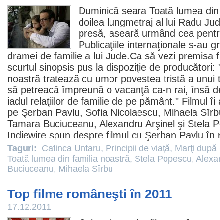
Duminică seara
Toată lumea din 
doilea lungmetraj al lui
Radu Ju
presă, aseară urmând cea pentru
Publicaţiile internaţionale s-au 
dramei de familie a lui Jude.Ca să vezi premisa fi
scurtul sinopsis pus la dispoziţie de producători:
noastră tratează cu umor povestea tristă a unui tat
să petreacă împreună o vacanţă ca-n rai, însă d
iadul relaţiilor de familie de pe pământ. "
Filmul
îi 
pe
Şerban Pavlu
, Sofia Nicolaescu,
Mihaela Sîrb
Tamara Buciuceanu
,
Alexandru Arşinel
şi
Stela 
Indiewire spun despre
filmul
cu Şerban Pavlu în ro
Taguri:
Catinca Untaru
,
Principii de viaţă
,
Marţi după
Toată lumea din familia noastră
,
Stela Popescu
,
Alexa
Buciuceanu
,
Mihaela Sîrbu
Top filme româneşti în 2011
17.12.2011