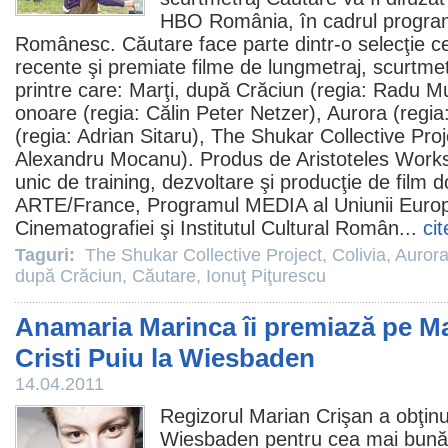
HBO România, în cadrul programu
Românesc.
Căutare
face parte dintr-o selecţie c
recente şi premiate
filme
de lungmetraj, scurtmet
printre care:
Marţi, după Crăciun
(regia: Radu M
onoare
(regia: Călin Peter Netzer),
Aurora
(regia:
(regia: Adrian Sitaru),
The Shukar Collective Proj
Alexandru Mocanu). Produs de Aristoteles Work
unic de training, dezvoltare şi producţie de
film
do
ARTE/France, Programul MEDIA al Uniunii Europe
Cinematografiei şi Institutul Cultural Român...
cit
Taguri:
The Shukar Collective Project
,
Colivia
,
Auror
după Crăciun
,
Căutare
,
Ionuţ Piţurescu
Anamaria Marinca îi premiază pe Ma
Cristi Puiu la Wiesbaden
14.04.2011
Regizorul
Marian Crişan
a obţin
Wiesbaden pentru cea mai bună 