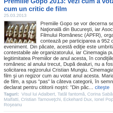
Premiile Gopo 2013: vezi cum a vota
cum un critic de film
25.03.2013
Premiile
Gopo se vor decerna se
Naţională din Bucureşti, iar Aso
Filmului Românesc (APFR), organ
contează pe participarea a 952 
eveniment. Din păcate, acestă ediţie este umbrit
contestabile ale organizatorului, iar Cinemagia pu
legitimitatea Premiilor de anul acesta, în condiţii
românesc al anului trecut,
După dealuri
, nu a fos
solicitarea regizorului
Cristian Mungiu
. Cinemagia
film
şi un regizor cum au votat anul acesta.
Mari
de
film
, a spus "pas" la câteva categorii, în semn
declarat pentru cititorii noştri: "Din păc...
citeşte
Taguri:
Visul lui Adalbert
,
Tatăl fantomă
,
Corina Sabă
Malfatti
,
Cristian Tarnoveţchi
,
Eckehard Dux
,
Ionel Po
Roşeanu