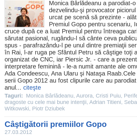
Monica Bârlădeanu
a parodiat-o
dezvelindu-şi provocator piciorul
urcat pe scenă să prezinte - ală
Premiul
Gopo pentru scenariu,
I
cruce după ce a luat
Premiul
pentru întreaga cari
sărutat pasional, rugându-l să cânte ceva publicu
spus - parafrazându-l pe unul dintre premiaţii seri
în Rai, l-ar ruga pe Sfântul Petru să câştige toţi a
organizat de CNC, iar Piersic Jr. - care a prezen
interpretare feminină - le-a numit amante ale omu
Ada Condeescu
,
Ana Ularu
şi
Nataşa Raab
.Cele
serii Gopo
2012
au fost clipurile care au parodia
anul...
citeşte
Taguri:
Monica Bârlădeanu
,
Aurora
,
Cristi Puiu
,
Perif
dragoste cu cele mai bune intenţii
,
Adrian Titieni
,
Seba
Witkowski
,
Piotr Dziubek
Câştigătorii premiilor Gopo
27.03.2012