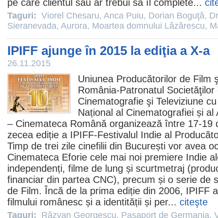
pe care clientul său ar trebui să îl complete...
cit
Taguri:
Viorel Chesaru
,
Anca Puiu
,
Dorian Boguţă
,
D
Sieranevada
,
Aurora
,
Moartea domnului Lăzărescu
,
Ma
IPIFF ajunge în 2015 la ediţia a X-a
26.11.2015
Uniunea Producătorilor de
Film
ş
România-Patronatul Societăţilor 
Cinematografie şi Televiziune cu 
Național al Cinematografiei și al
– Cinemateca Română organizează între 17-19 
zecea ediție a IPIFF-Festivalul Indie al Producăto
Timp de trei zile cinefilii din București vor avea o
Cinemateca Eforie cele mai noi premiere Indie al
independenți,
filme
de lung și scurtmetraj (producți
financiar din partea CNC), precum și o serie de s
de
Film
. Încă de la prima ediție din 2006, IPIFF
filmului românesc și a identității și per...
citeşte
Taguri:
Răzvan Georgescu
,
Paşaport de Germania
,
V