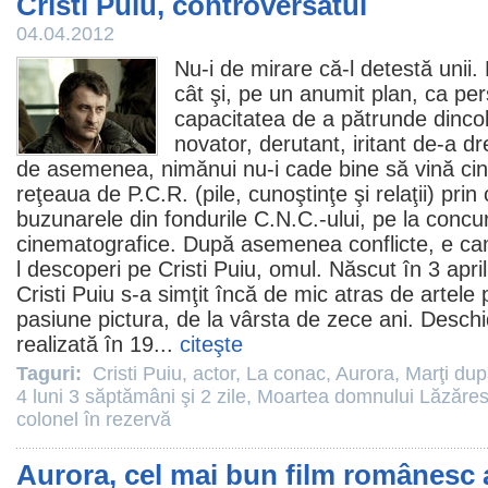
Cristi Puiu, controversatul
04.04.2012
Nu-i de mirare că-l detestă unii.
cât şi, pe un anumit plan, ca pe
capacitatea de a pătrunde dincolo 
novator, derutant, iritant de-a dre
de asemenea, nimănui nu-i cade bine să vină cine
reţeaua de P.C.R. (pile, cunoştinţe şi relaţii) prin c
buzunarele din fondurile C.N.C.-ului, pe la concur
cinematografice. După asemenea conflicte, e cam
l descoperi pe
Cristi Puiu
, omul. Născut în 3 april
Cristi Puiu s-a simţit încă de mic atras de artele 
pasiune pictura, de la vârsta de zece ani. Desc
realizată în 19...
citeşte
Taguri:
Cristi Puiu
,
actor
,
La conac
,
Aurora
,
Marţi dup
4 luni 3 săptămâni şi 2 zile
,
Moartea domnului Lăzăre
colonel în rezervă
Aurora, cel mai bun film românesc a