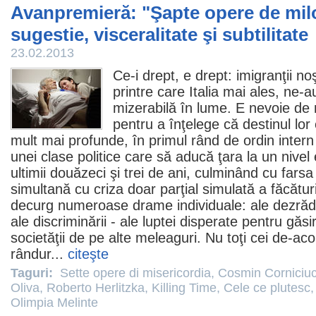
Avanpremieră: "Şapte opere de milos
sugestie, visceralitate şi subtilitate
23.02.2013
Ce-i drept, e drept: imigranţii noşt
printre care Italia mai ales, ne-
mizerabilă în lume. E nevoie de m
pentru a înţelege că destinul lor
mult mai profunde, în primul rând de ordin intern l
unei clase politice care să aducă ţara la un nive
ultimii douăzeci şi trei de ani, culminând cu farsa
simultană cu criza doar parţial simulată a făcătur
decurg numeroase drame individuale: ale dezrădăci
ale discriminării - ale luptei disperate pentru găsi
societăţii de pe alte meleaguri. Nu toţi cei de-acol
rândur...
citeşte
Taguri:
Sette opere di misericordia
,
Cosmin Corniciu
Oliva
,
Roberto Herlitzka
,
Killing Time
,
Cele ce plutesc
Olimpia Melinte