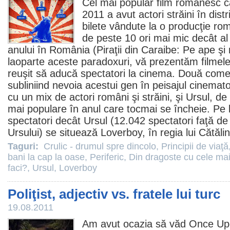
Cel mai popular
film
românesc ca
2011
a avut actori străini în dist
bilete vândute la o producţie ro
de peste 10 ori mai mic decât al
anului în România (Piraţii din Caraibe: Pe ape şi 
laoparte aceste paradoxuri, vă prezentăm
filmel
reuşit să aducă spectatori la
cinema
. Două comedi
subliniind nevoia acestui gen în peisajul cinema
cu un mix de actori români şi străini, şi
Ursul
, de
mai populare în anul care tocmai se încheie. Pe l
spectatori decât
Ursul
(12.042 spectatori faţă de 
Ursului) se situează
Loverboy
, în regia lui Cătăli
Taguri:
Crulic - drumul spre dincolo
,
Principii de viaţă
bani la cap la oase
,
Periferic
,
Din dragoste cu cele mai
faci?
,
Ursul
,
Loverboy
Poliţist, adjectiv vs. fratele lui turc
19.08.2011
Am avut ocazia să văd
Once Upo