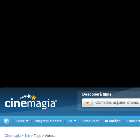
Descoperă filme
Comedie, acţiune, dramă, .
Filme
Program cinema
TV
Timp liber
În curând
Trailer
Cinemagia
Ştiri
Tags
Aurora
>
>
>