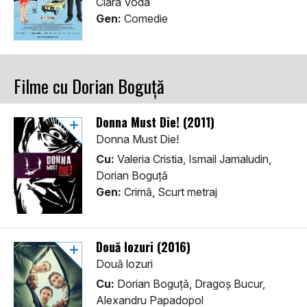
Clara Voda
Gen:
Comedie
Filme cu Dorian Boguță
Donna Must Die! (2011)
Donna Must Die!
Cu:
Valeria Cristia, Ismail Jamaludin,
Dorian Boguță
Gen:
Crimă, Scurt metraj
Două lozuri (2016)
Două lozuri
Cu:
Dorian Boguță, Dragoș Bucur,
Alexandru Papadopol