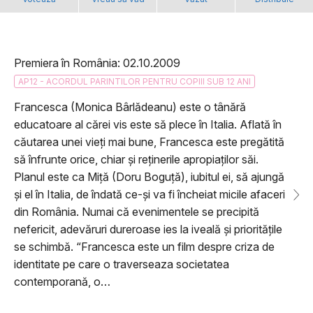
Premiera în România: 02.10.2009
AP12 - ACORDUL PARINTILOR PENTRU COPIII SUB 12 ANI
Francesca (Monica Bârlădeanu) este o tânără
educatoare al cărei vis este să plece în Italia. Aflată în
căutarea unei vieți mai bune, Francesca este pregătită
să înfrunte orice, chiar și reținerile apropiaților săi.
Planul este ca Miță (Doru Boguță), iubitul ei, să ajungă
și el în Italia, de îndată ce-și va fi încheiat micile afaceri
din România. Numai că evenimentele se precipită
nefericit, adevăruri dureroase ies la iveală și prioritățile
se schimbă. “Francesca este un film despre criza de
identitate pe care o traverseaza societatea
contemporană, o…