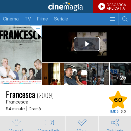
DESCARCA
APLICATIA
Cinema
TV
Filme
Seriale
+ 25
Francesca
(2009)
6.0
Francesca
94 minute | Dramă
IMDB:
6.0
Votează
Vreau să văd
Văzut
Distribuie