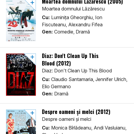
Moartea domnului Lăzărescu (2005)
Moartea domnului Lăzărescu
Cu:
Luminița Gheorghiu, Ion
Fiscuteanu, Alexandru Fifea
Gen:
Comedie, Dramă
Diaz: Don't Clean Up This
Blood (2012)
Diaz: Don't Clean Up This Blood
Cu:
Claudio Santamaria, Jennifer Ulrich,
Elio Germano
Gen:
Dramă
Despre oameni și melci (2012)
Despre oameni și melci
Cu:
Monica Bîrlădeanu, Andi Vasluianu,