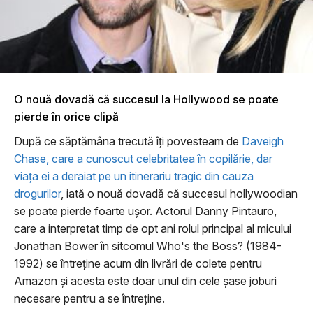
O nouă dovadă că succesul la Hollywood se poate
pierde în orice clipă
După ce săptămâna trecută îţi povesteam de
Daveigh
Chase, care a cunoscut celebritatea în copilărie, dar
viaţa ei a deraiat pe un itinerariu tragic din cauza
drogurilor
, iată o nouă dovadă că succesul hollywoodian
se poate pierde foarte uşor. Actorul Danny Pintauro,
care a interpretat timp de opt ani rolul principal al micului
Jonathan Bower în sitcomul Who's the Boss? (1984-
1992) se întreţine acum din livrări de colete pentru
Amazon şi acesta este doar unul din cele şase joburi
necesare pentru a se întreţine.