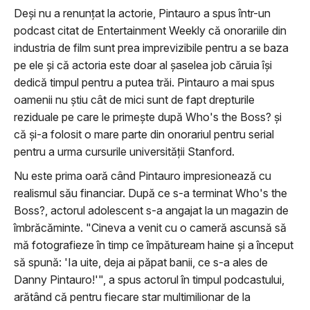
Deşi nu a renunţat la actorie, Pintauro a spus într-un
podcast citat de Entertainment Weekly că onorariile din
industria de film sunt prea imprevizibile pentru a se baza
pe ele şi că actoria este doar al şaselea job căruia îşi
dedică timpul pentru a putea trăi. Pintauro a mai spus
oamenii nu ştiu cât de mici sunt de fapt drepturile
reziduale pe care le primeşte după Who's the Boss? şi
că şi-a folosit o mare parte din onorariul pentru serial
pentru a urma cursurile universităţii Stanford.
Nu este prima oară când Pintauro impresionează cu
realismul său financiar. După ce s-a terminat Who's the
Boss?, actorul adolescent s-a angajat la un magazin de
îmbrăcăminte. "Cineva a venit cu o cameră ascunsă să
mă fotografieze în timp ce împătuream haine şi a început
să spună: 'Ia uite, deja ai păpat banii, ce s-a ales de
Danny Pintauro!'", a spus actorul în timpul podcastului,
arătând că pentru fiecare star multimilionar de la