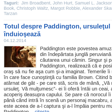
Taguri:
Jim Broadbent
,
John Hurt
,
Samuel L. Jackso
Book
,
Christoph Waltz
,
Margot Robbie
,
Alexander Ska
Tarzan
Totul despre Paddington, ursuleţul
înduioşează
04.12.2014
Paddington
este povestea amuzan
din îndepărtata junglă peruviană
căutarea unui cămin. Singur şi pă
Paddington, realizează că e posi
oraş să nu fie aşa cum şi-a imaginat. Temerile îi 
în care face cunoştinţă cu familia Brown. Citind bi
atârnat de gât - pe care stă, scris de mână, „Vă r
ursuleţ. Vă mulţumesc”- ei îi oferă întâi un ceai, 
acoperiş deasupra capului. Se pare că norocul îi
până când intră în scenă un personaj macabru, a
este aceea de a-l captura şi a-l împăia pentru m
Paddington...
citeşte