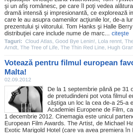
şi un afiş românesc, pe care îl poţi vedea alăturat
dramă intensă şi impresionantă, ce explorează i
care le au asupra oamenilor acţiunile lor, de-a lun
prezentului şi viitorului.
Tom Hanks
şi
Halle Berry
distribuţiei care include nume de marc...
citeşte
Taguri:
Cloud Atlas
,
Good Bye Lenin!
,
Lola rennt
,
The
Arndt
,
The Tree of Life
,
The Thin Red Line
,
Hugh Gran
Votează pentru filmul european favo
Malta!
02.09.2012
De la 1 septembrie până pe 31 
de pretudindeni pot vota
filmul
eu
câştiga un loc la cea de-a 25-a e
Academiei Europene de
Film
, c
1 decembrie
2012
. Cinemagia este unicul parten
European
Film
Awards.
The Artist
, de Michael H
Exotic Marigold Hotel
(care va avea premiera în