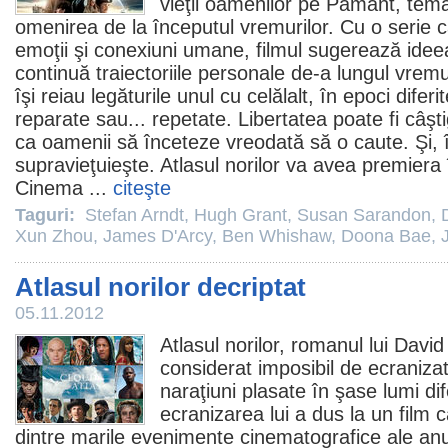
vieţii oamenilor pe Pământ, tem
omenirea de la începutul vremurilor. Cu o serie c
emoţii şi conexiuni umane,
filmul
sugerează ideea c
continuă traiectoriile personale de-a lungul vremu
îşi reiau legăturile unul cu celălalt, în epoci diferit
reparate sau... repetate. Libertatea poate fi câşt
ca oamenii să înceteze vreodată să o caute. Şi,
supravieţuieşte. Atlasul norilor va avea premiera
Cinema
...
citeşte
Taguri:
Stefan Arndt
,
Hugh Grant
,
Susan Sarandon
,
Xun Zhou
,
James D'Arcy
,
Ben Whishaw
,
Doona Bae
,
Atlasul norilor decriptat
05.11.2012
Atlasul norilor
, romanul lui
David 
considerat imposibil de ecraniz
naraţiuni plasate în şase lumi dife
ecranizarea lui a dus la un
film
c
dintre marile evenimente cinematografice ale anulu