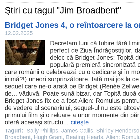
Ştiri cu tagul "Jim Broadbent"
Bridget Jones 4, o reîntoarcere la o
12.02.2025
Decretam luni că
Iubire fără limi
perfect de Ziua Îndrăgostiţilor
, d
deloc că
Bridget Jones: Topită d
populară premieră sincronizată 
care românii o celebrează cu o dedicare şi în mo
inimă?!) uneori surprinzătoare. Iată mai jos la ce
sequel care ne-o arată pe Bridget (
Renée Zellwe
de... văduvă. Poate sună bizar, dar Topită după e
Bridget Jones fix ce a fost
Alien: Romulus
pentru 
de vedere al scenariului, sequel-ul nu este altce
primului
film
şi o reluare a unor momente din părţ
oferă aceeaşi structu...
citeşte
Taguri:
Sally Phillips
,
James Callis
,
Shirley Henderso
Broadbent
,
Hugh Grant
,
Beating Hearts
,
Alien: Romul