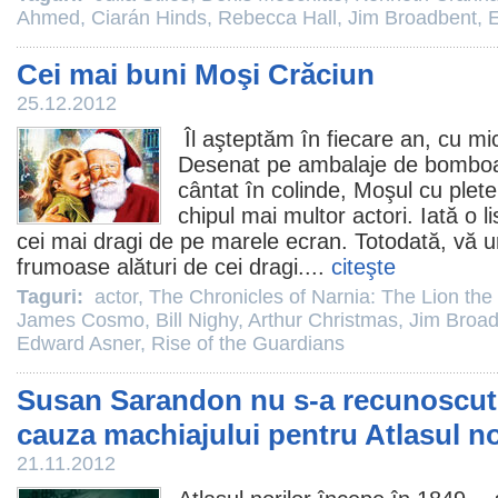
Ahmed
,
Ciarán Hinds
,
Rebecca Hall
,
Jim Broadbent
,
E
Cei mai buni Moşi Crăciun
25.12.2012
Îl aşteptăm în fiecare an, cu m
Desenat pe ambalaje de bomboan
cântat în colinde, Moşul cu plete
chipul mai multor actori. Iată o l
cei mai dragi de pe marele ecran. Totodată, vă 
frumoase alături de cei dragi....
citeşte
Taguri:
actor
,
The Chronicles of Narnia: The Lion th
James Cosmo
,
Bill Nighy
,
Arthur Christmas
,
Jim Broa
Edward Asner
,
Rise of the Guardians
Susan Sarandon nu s-a recunoscut 
cauza machiajului pentru Atlasul no
21.11.2012