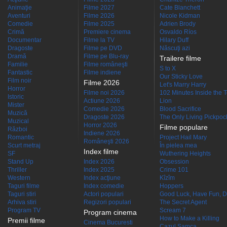
Animaţie
Filme 2027
Cate Blanchett
Aventuri
Filme 2026
Nicole Kidman
Comedie
Filme 2025
Adrien Brody
Crimă
Premiere cinema
Osvaldo Ríos
Documentar
Filme la TV
Hilary Duff
Dragoste
Filme pe DVD
Născuţi azi
Dramă
Filme pe Blu-ray
Trailere filme
Familie
Filme româneşti
S to X
Fantastic
Filme indiene
Our Sticky Love
Film noir
Filme 2026
Let's Marry Harry
Horror
Filme noi 2026
102 Minutes Inside the 
Istoric
Actiune 2026
Lion
Mister
Comedie 2026
Blood Sacrifice
Muzică
Dragoste 2026
The Only Living Pickpocke
Muzical
Horror 2026
Filme populare
Război
Indiene 2026
Romantic
Project Hail Mary
Româneşti 2026
Scurt metraj
În pielea mea
Index filme
SF
Wuthering Heights
Stand Up
Index 2026
Obsession
Thriller
Index 2025
Crime 101
Western
Index acţiune
Kîzîm
Taguri filme
Index comedie
Hoppers
Taguri stiri
Actori populari
Good Luck, Have Fun, D
Arhiva stiri
Regizori populari
The Secret Agent
Program TV
Scream 7
Program cinema
How to Make a Killing
Premii filme
Cinema Bucuresti
Cazul Samca