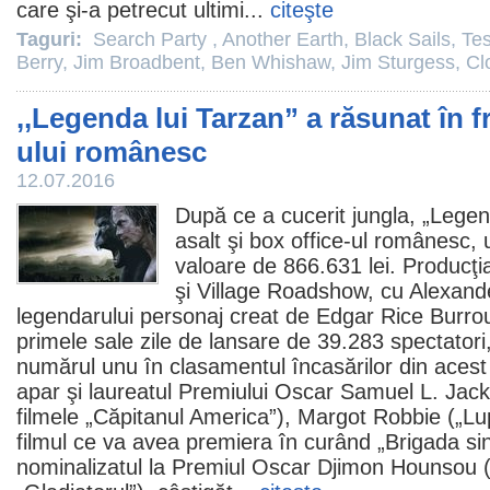
care şi-a petrecut ultimi...
citeşte
Taguri:
Search Party
,
Another Earth
,
Black Sails
,
Tes
Berry
,
Jim Broadbent
,
Ben Whishaw
,
Jim Sturgess
,
Cl
,,Legenda lui Tarzan” a răsunat în f
ului românesc
12.07.2016
După ce a cucerit jungla, „
Legen
asalt şi box office-ul românesc, 
valoare de 866.631 lei. Producţi
şi Village Roadshow, cu Alexande
legendarului personaj creat de
Edgar Rice Burro
primele sale zile de lansare de 39.283 spectatori
numărul unu în clasamentul încasărilor din aces
apar şi laureatul Premiului
Oscar
Samuel L. Jac
filmele
„Căpitanul America”),
Margot Robbie
(„Lup
filmul
ce va avea premiera în curând „Brigada sinu
nominalizatul la
Premiul
Oscar
Djimon Hounsou
(