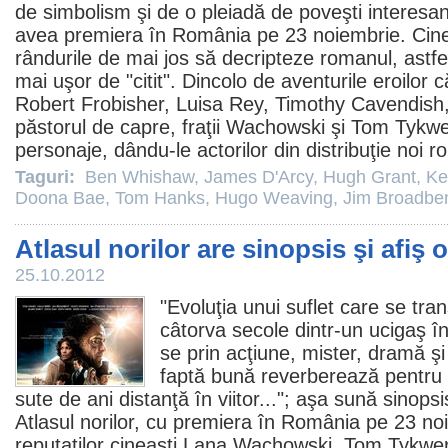
de simbolism şi de o pleiadă de poveşti interesa
avea premiera în România pe 23 noiembrie. Cin
rândurile de mai jos să decripteze romanul, astfe
mai uşor de "citit". Dincolo de aventurile eroilor 
Robert Frobisher, Luisa Rey, Timothy Cavendish
păstorul de capre, fraţii Wachowski şi
Tom Tykwe
personaje, dându-le actorilor din distribuţie noi ro
Taguri:
Ben Whishaw
,
James D'Arcy
,
Hugh Grant
,
Ke
Doona Bae
,
Tom Hanks
,
Hugo Weaving
,
Jim Broadbe
Atlasul norilor are sinopsis şi afiş o
25.10.2012
"Evoluţia unui suflet care se tra
câtorva secole dintr-un ucigaş î
se prin acţiune, mister, dramă ş
faptă bună reverberează pentru a
sute de ani distanţă în viitor..."; aşa sună sinopsisu
Atlasul norilor
, cu premiera în România pe 23 noi
reputaţilor cineaşti
Lana Wachowski
,
Tom Tykwe