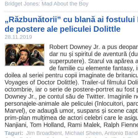
Bridget Jones: Mad About the Boy
„Răzbunătorii” cu blană ai fostului 
de postere ale peliculei Dolittle
28.11.2019
Robert Downey Jr.
a pus deopart
dar nu și spiritul de aventură (d
superputere). Starul va apărea an
de familie cu elemente fantasy, i
doilea al seriei pentru copii imaginate de britani
Voyages of Doctor Dolittle). Trailer-ul filmului Dol
octombrie, iar o serie de postere-portret au fost p
Downey Jr., pe contul său de Twitter. Imaginile n
personajele-animale ale peliculei (înlocuitori, par
Marvel), ce adaugă umor, suspans și scene captiv
prim-plan mulțimea de actori celebri care le asig
Nanjiani
,
Tom Holland
,
Rami Malek
,
Ralph Fienn
Taguri:
Jim Broadbent
,
Michael Sheen
,
Antonio Band