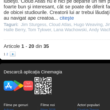
iubeşti."Cloud Atlas nu e nici pe departe un
film
p
foarte bun şi interesant, cât se poate de diferit 
de obicei studiourile. Creatorii lui ar trebui lăudaţ
au navigat ape creatoa...
citeşte
Taguri:
Jim Sturgess
,
Cloud Atlas
,
Hugo Weaving
,
Ji
Halle Berry
,
Tom Tykwer
,
Lana Wachowski
,
Andy Wac
Articole
1
-
20
din
35
1
2
Descarcă aplicaţia Cinemagia
Filme pe genuri
Filme noi
Actori populari
Acţiune
Filme 2028
Charlize Theron