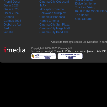
Premii Oscar
Cinema City Cotroceni
Dolce far niente
Oscar 2026
IMAX
The Last Viking
Oscar 2025
Movieplex Cinema
Kill Bill: The Whole Blood
Oscar 2024
Hollywood Multiplex
The Bride!
Cannes
Cineplexx Baneasa
Cold Storage
Cannes 2026
Happy Cinema
Globul de Aur
Cinema City Sun Plaza
Berlin
Cinema City Mega Mall
Venetia
Cinema City ParkLake
Acest site folosește cookie-uri. Navigând în conti
Copyright© 2000-2026 Cinemagia®
Termeni şi condiţii
|
Contact
|
Politica de confidențialitate
|
A.N.P.C