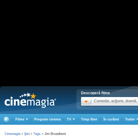
Descoperă filme
Comedie, acţiune, dramă, .
Filme
Program cinema
TV
Timp liber
În curând
Trailer
Cinemagia
Ştiri
Tags
Jim Broadbent
>
>
>