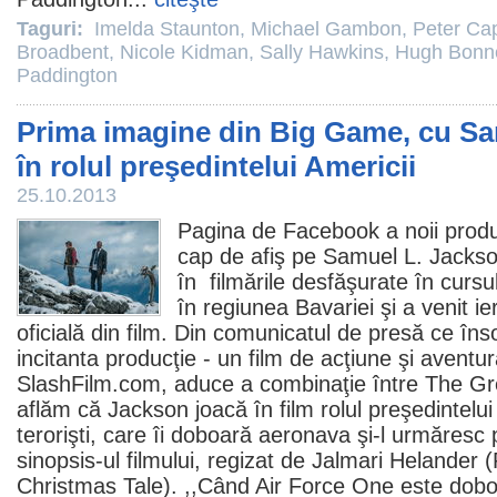
Taguri:
Imelda Staunton
,
Michael Gambon
,
Peter Cap
Broadbent
,
Nicole Kidman
,
Sally Hawkins
,
Hugh Bonne
Paddington
Prima imagine din Big Game, cu Sa
în rolul preşedintelui Americii
25.10.2013
Pagina de Facebook a noii produc
cap de afiş pe Samuel L. Jacks
în filmările desfăşurate în curs
în regiunea Bavariei şi a venit i
oficială din
film
. Din comunicatul de presă ce îns
incitanta producţie - un film de acţiune şi aventură
SlashFilm.com, aduce a combinaţie între
The Gr
aflăm că Jackson joacă în
film
rolul preşedintelui
terorişti, care îi doboară aeronava şi-l urmăresc p
sinopsis-ul filmului, regizat de Jalmari Helander (
Christmas Tale). ,,Când Air Force One este doborâ