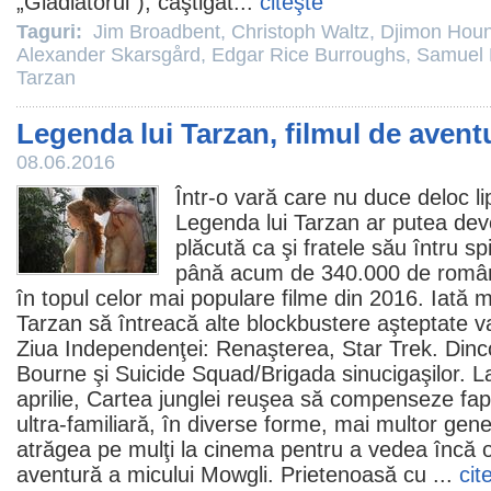
„Gladiatorul”), câştigăt...
citeşte
Taguri:
Jim Broadbent
,
Christoph Waltz
,
Djimon Hou
Alexander Skarsgård
,
Edgar Rice Burroughs
,
Samuel 
Tarzan
Legenda lui Tarzan, filmul de aventur
08.06.2016
Într-o vară care nu duce deloc l
Legenda lui Tarzan
ar putea deve
plăcută ca şi fratele său întru spi
până acum de 340.000 de români 
în topul celor mai populare
filme
din 2016. Iată m
Tarzan să întreacă alte blockbustere aşteptate 
Ziua Independenţei: Renaşterea, Star Trek. Dincol
Bourne şi Suicide Squad/Brigada sinucigaşilor. La
aprilie, Cartea junglei reuşea să compenseze fap
ultra-familiară, în diverse forme, mai multor gener
atrăgea pe mulţi la
cinema
pentru a vedea încă o
aventură a micului Mowgli. Prietenoasă cu ...
cit