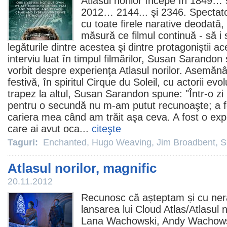
Atlasul norilor
începe în 1849… 
2012
… 2144... şi 2346. Spectato
cu toate firele narative deodată,
măsură ce
filmul
continuă - să i 
legăturile dintre acestea şi dintre protagoniştii ac
interviu luat în timpul filmărilor,
Susan Sarandon
vorbit despre experienţa
Atlasul norilor
. Asemănâ
festivă, în spiritul Cirque du Soleil, cu actorii ev
trapez la altul, Susan Sarandon spune: "Într-o zi 
pentru o secundă nu m-am putut recunoaşte; a f
cariera mea când am trăit aşa ceva. A fost o expe
care ai avut oca...
citeşte
Taguri:
Enchanted
,
Hugo Weaving
,
Jim Broadbent
,
S
Atlasul norilor, magnific
20.11.2012
Recunosc că așteptam și cu neră
lansarea lui Cloud Atlas/
Atlasul n
Lana Wachowski
,
Andy Wachow