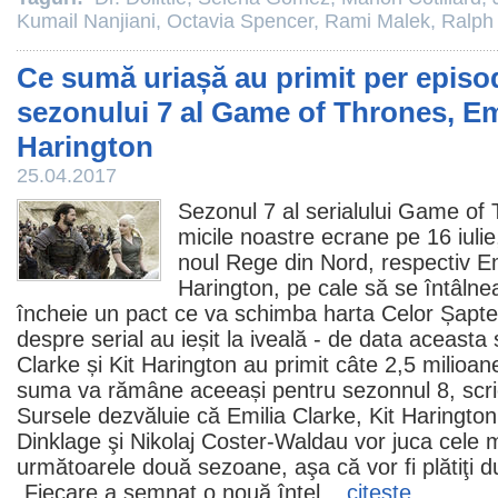
Kumail Nanjiani
,
Octavia Spencer
,
Rami Malek
,
Ralph
Ce sumă uriașă au primit per episo
sezonului 7 al Game of Thrones, Emi
Harington
25.04.2017
Sezonul 7 al serialului
Game of 
micile noastre ecrane pe 16 iuli
noul Rege din Nord, respectiv
Em
Harington
, pe cale să se întâlne
încheie un pact ce va schimba harta Celor Șapte 
despre serial au ieșit la iveală - de data aceasta s
Clarke și Kit Harington au primit câte 2,5 milioan
suma va rămâne aceeași pentru sezonnul 8, scrie
Sursele dezvăluie că Emilia Clarke, Kit Haringto
Dinklage
şi
Nikolaj Coster-Waldau
vor juca cele m
următoarele două sezoane, aşa că vor fi plătiţi d
„Fiecare a semnat o nouă înţel...
citeşte