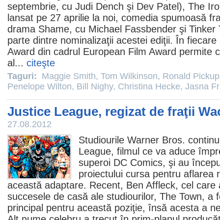
septembrie, cu Judi Dench şi
Dev Patel
),
The Ir
lansat pe 27 aprilie la noi, comedia spumoasă f
drama
Shame
, cu
Michael Fassbender
şi
Tinker 
parte dintre nominalizaţii acestei ediţii. În fieca
Award din cadrul European
Film
Award permite cin
al...
citeşte
Taguri:
Maggie Smith
,
Tom Wilkinson
,
Ronald Pickup
Penelope Wilton
,
Bill Nighy
,
Christina Hecke
,
Jasna Fr
Justice League, regizat de fraţii W
27.08.2012
Studiourile Warner Bros. continu
League
,
filmul
ce va aduce împre
superoi DC Comics, şi au începu
proiectului cursa pentru aflarea r
această adaptare. Recent,
Ben Affleck
, cel care 
succesele de casă ale studiourilor,
The Town
, a 
principal pentru această poziţie, însă acesta a ne
Alt nume celebru a trecut în prim-planul producăto