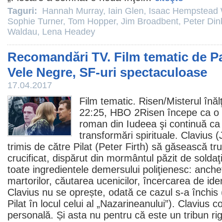
Taguri:
Hannah Murray
,
Iain Glen
,
Isaac Hempstead 
Sophie Turner
,
Tom Hopper
,
Jim Broadbent
,
Peter Din
Waldau
,
Lena Headey
Recomandări TV. Film tematic de P
Vele Negre, SF-uri spectaculoase
17.04.2017
Film
tematic. Risen/
Misterul înălţ
22:25, HBO 2Risen începe ca o 
roman din Iudeea şi continuă ca
transformări spirituale. Clavius (
trimis de către Pilat (
Peter Firth
) să găsească tru
crucificat, dispărut din mormântul păzit de solda
toate ingredientele demersului poliţienesc: anch
martorilor, căutarea ucenicilor, încercarea de iden
Clavius nu se oprește, odată ce cazul s-a închis (
Pilat în locul celui al „Nazarineanului”). Clavius c
personală. Și asta nu pentru că este un tribun rig