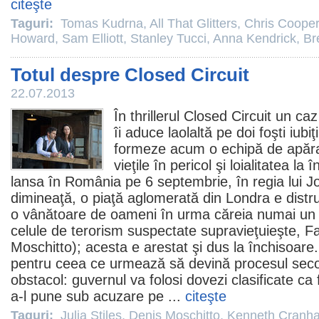
citeşte
Taguri:
Tomas Kudrna
,
All That Glitters
,
Chris Cooper
Howard
,
Sam Elliott
,
Stanley Tucci
,
Anna Kendrick
,
Br
Totul despre Closed Circuit
22.07.2013
În thrillerul
Closed Circuit
un caz 
îi aduce laolaltă pe doi foşti iubiţ
formeze acum o echipă de apăra
vieţile în pericol şi loialitatea la 
lansa în România pe 6 septembrie, în regia lui J
dimineaţă, o piaţă aglomerată din Londra e distr
o vânătoare de oameni în urma căreia numai un
celule de terorism suspectate supravieţuieşte, 
Moschitto
); acesta e arestat şi dus la închisoare
pentru ceea ce urmează să devină procesul secol
obstacol: guvernul va folosi dovezi clasificate ca 
a-l pune sub acuzare pe ...
citeşte
Taguri:
Julia Stiles
,
Denis Moschitto
,
Kenneth Cranh