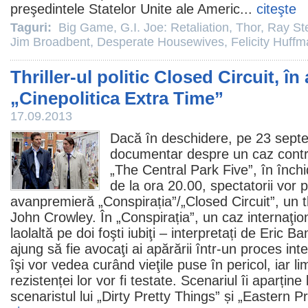
preşedintele Statelor Unite ale Americ...
citeşte
Taguri:
Big Game
,
G.I. Joe: Retaliation
,
Thor
,
Ray St
Jim Broadbent
,
Desperate Housewives
,
Felicity Huff
Thriller-ul politic Closed Circuit, î
„Cinepolitica Extra Time”
17.09.2013
Dacă în deschidere, pe 23 septe
documentar despre un caz contro
„The Central Park Five”, în înch
de la ora 20.00, spectatorii vor 
avanpremieră „Conspirația”/„
Closed Circuit
”, un t
John Crowley
. În „Conspirația”, un caz internaţio
laolaltă pe doi foşti iubiţi – interpretați de
Eric Ba
ajung să fie avocaţi ai apărării într-un proces inte
îşi vor vedea curând vieţile puse în pericol, iar limit
rezistenței lor vor fi testate. Scenariul îi aparține
scenaristul lui „Dirty Pretty Things” și „Eastern Pr