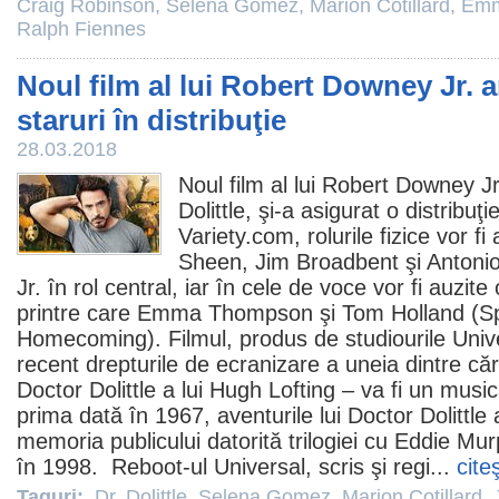
Craig Robinson
,
Selena Gomez
,
Marion Cotillard
,
Emm
Ralph Fiennes
Noul film al lui Robert Downey Jr. a
staruri în distribuţie
28.03.2018
Noul
film
al lui
Robert Downey Jr
Dolittle
, şi-a asigurat o distribuţ
Variety.com, rolurile fizice vor f
Sheen
,
Jim Broadbent
şi
Antoni
Jr. în rol central, iar în cele de voce vor fi auzite
printre care Emma Thompson şi Tom Holland (S
Homecoming).
Filmul
, produs de studiourile Univ
recent drepturile de ecranizare a uneia dintre cărţ
Doctor Dolittle a lui Hugh Lofting – va fi un musi
prima dată în 1967, aventurile lui Doctor Dolittle
memoria publicului datorită trilogiei cu
Eddie Mur
în 1998. Reboot-ul Universal, scris şi regi...
cite
Taguri:
Dr. Dolittle
,
Selena Gomez
,
Marion Cotillard
,