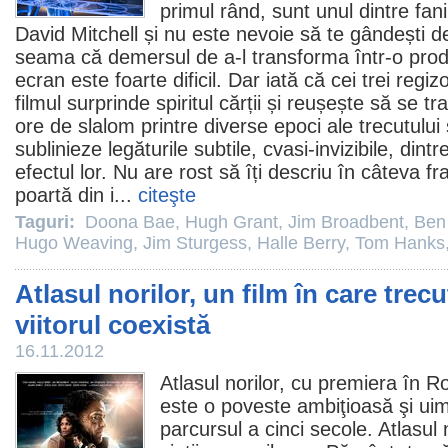
primul rând, sunt unul dintre fan
David Mitchell și nu este nevoie să te gândești de
seama că demersul de a-l transforma într-o prod
ecran este foarte dificil. Dar iată că cei trei regiz
filmul
surprinde spiritul cărții și reușește să se t
ore de slalom printre diverse epoci ale trecutului 
sublinieze legăturile subtile, cvasi-invizibile, dintr
efectul lor. Nu are rost să îți descriu în câteva f
poartă din i...
citeşte
Taguri:
Doona Bae
,
Hugh Grant
,
Jim Broadbent
,
Ben
Hugo Weaving
,
Jim Sturgess
,
Halle Berry
,
Tom Hanks
Atlasul norilor, un film în care trecu
viitorul coexistă
16.11.2012
Atlasul norilor
, cu premiera în R
este o poveste ambiţioasă şi uim
parcursul a cinci secole.
Atlasul 