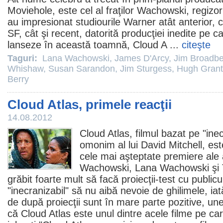
Moviehole, este cel al fraţilor Wachowski, regizori
au impresionat studiourile Warner atât anterior, c
SF, cât şi recent, datorită producţiei inedite pe 
lanseze în această toamnă,
Cloud A
...
citeşte
Taguri:
Lana Wachowski
,
James D'Arcy
,
Jim Broadbe
Whishaw
,
Susan Sarandon
,
Jim Sturgess
,
Hugh Grant
Berry
Cloud Atlas, primele reacţii
14.08.2012
Cloud Atlas
,
filmul
bazat pe "inec
omonim al lui David Mitchell, est
cele mai aşteptate premiere ale a
Wachowski
,
Lana Wachowski
şi
grăbit foarte mult să facă proiecţii-test cu public
"inecranizabil" să nu aibă nevoie de ghilimele, ia
de după proiecţii sunt în mare parte pozitive, une
că Cloud Atlas este unul dintre acele
filme
pe care