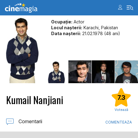
Ocupație:
Actor
Locul naşterii:
Karachi, Pakistan
Data naşterii:
21.02.1978 (48 ani)
Kumail Nanjiani
7.3
Votează
Comentarii
COMENTEAZA