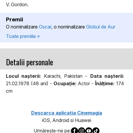
V. Gordon.
Premii
O nominalizare
Oscar
, o nominalizare
Globul de Aur
Toate premiile »
Detalii personale
Locul naşterii:
Karachi, Pakistan -
Data naşterii:
21.02.1978 (48 ani) -
Ocupaţie:
Actor -
Înălţime:
174
cm
Descarca aplicatia Cinemagia
iOS, Android si Huawei
Urmăreşte-ne pe: