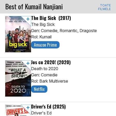
Best of Kumail Nanjiani
TOATE
FILMELE
The Big Sick
(2017)
The Big Sick
Gen: Comedie, Romantic, Dragoste
Rol: Kumail
Amazon Prime
Jos cu 2020!
(2020)
Death to 2020
Gen: Comedie
Rol: Bark Multiverse
Netflix
Driver's Ed
(2025)
Driver's Ed