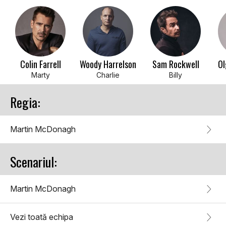
Colin Farrell
Woody Harrelson
Sam Rockwell
Ol
Marty
Charlie
Billy
Regia:
Martin McDonagh
Scenariul:
Martin McDonagh
Vezi toată echipa