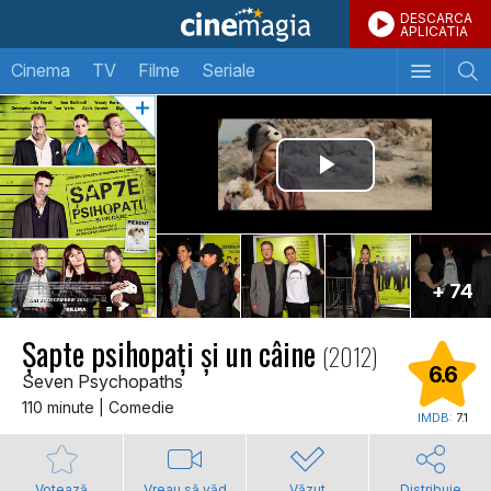
DESCARCA
APLICATIA
Cinema
TV
Filme
Seriale
+ 74
Șapte psihopați și un câine
(2012)
6.6
Seven Psychopaths
110 minute | Comedie
IMDB:
7.1
Votează
Vreau să văd
Văzut
Distribuie