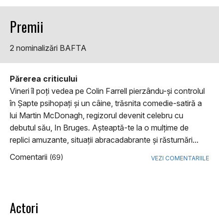
Premii
2 nominalizări BAFTA
Părerea criticului
Vineri îl poţi vedea pe Colin Farrell pierzându-şi controlul
în Şapte psihopaţi şi un câine, trăsnita comedie-satiră a
lui Martin McDonagh, regizorul devenit celebru cu
debutul său, In Bruges. Aşteaptă-te la o mulţime de
replici amuzante, situaţii abracadabrante şi răsturnări...
Comentarii
(69)
VEZI COMENTARIILE
Actori