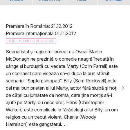
Premiera în România: 21.12.2012
Premiera internațională 01.11.2012
IM18 - INTERZIS SUB 18 ANI
Scenaristul și regizorul laureat cu Oscar Martin
McDonagh ne prezintă o comedie neagră înecată în
sânge și burdușită cu vedete.Marty (Colin Farrell) este
un scenarist care visează să-și ducă la bun sfârșit
scenariul “Șapte psihopați”. Billy (Sam Rockwell) este
cel mai bun prieten al lui Marty, actor fără slujbă și hoț
de căței cu jumătate de normă, care ține morțiș să-l
ajute pe Marty, cu orice preț. Hans (Christopher
Walken) este complicele la fărădelegi al lui Billy, un om
religios cu un trecut violent. Charlie (Woody
Harrelson) este gangsterul…