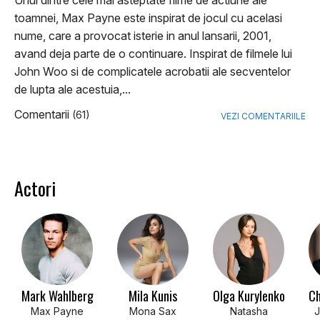
Unul dintre cele mai asteptate filme de actiune ale
toamnei, Max Payne este inspirat de jocul cu acelasi
nume, care a provocat isterie in anul lansarii, 2001,
avand deja parte de o continuare. Inspirat de filmele lui
John Woo si de complicatele acrobatii ale secventelor
de lupta ale acestuia,...
Comentarii
(61)
VEZI COMENTARIILE
Actori
Mark Wahlberg
Mila Kunis
Olga Kurylenko
Ch
Max Payne
Mona Sax
Natasha
J