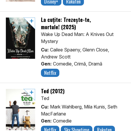
Disney+
Rakuten
La cuțite: Trezește-te,
mortule! (2025)
Wake Up Dead Man: A Knives Out
Mystery
Cu:
Cailee Spaeny, Glenn Close,
Andrew Scott
Gen:
Comedie, Crimă, Dramă
Netflix
Ted (2012)
Ted
Cu:
Mark Wahlberg, Mila Kunis, Seth
MacFarlane
Gen:
Comedie
Netflix
Sky Showtime
Rakuten