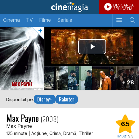
DESCARCA
APLICATIA
Cinema
TV
Filme
Seriale
+ 28
Disney+
Rakuten
Disponibil pe:
Max Payne
(2008)
6.5
Max Payne
125 minute | Acţiune, Crimă, Dramă, Thriller
IMDB:
5.3