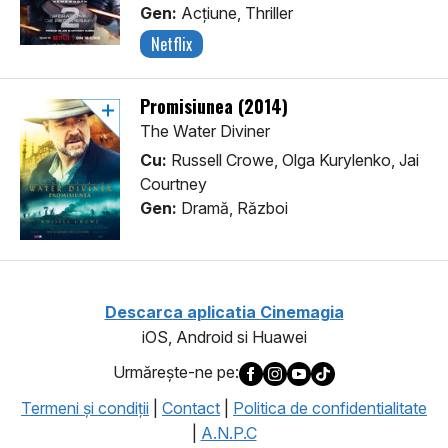
Gen:
Acţiune, Thriller
Netflix
Promisiunea (2014)
The Water Diviner
Cu:
Russell Crowe, Olga Kurylenko, Jai
Courtney
Gen:
Dramă, Război
Descarca aplicatia Cinemagia
iOS, Android si Huawei
Urmăreşte-ne pe:
Termeni şi condiţii
|
Contact
|
Politica de confidentialitate
|
A.N.P.C