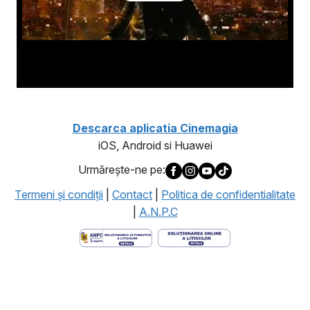
Descarca aplicatia Cinemagia
iOS, Android si Huawei
Urmăreşte-ne pe:
Termeni şi condiţii
|
Contact
|
Politica de confidentialitate
|
A.N.P.C