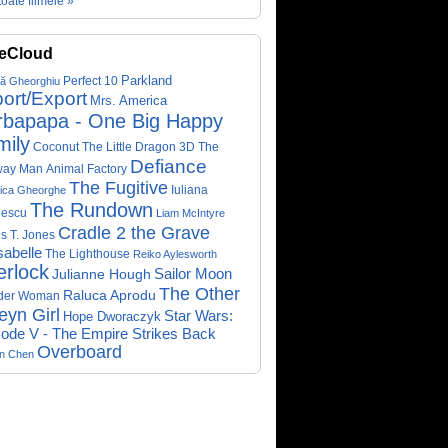
toate filmele »
eCloud
Parkland
Perfect 10
că Gheorghiu
ort/Export
Mrs. America
rbapapa - One Big Happy
mily
Coconut The Little Dragon 3D
The
Defiance
way Man
Animal Factory
The Fugitive
Iuliana
ica Gheorghe
The Rundown
nescu
Liam McIntyre
Cradle 2 the Grave
s T. Jones
abelle
The Lighthouse
Reiko Aylesworth
erlock
Sailor Moon
Julianne Hough
The Other
Raluca Aprodu
der Woman
eyn Girl
Star Wars:
Hope Dworaczyk
ode V - The Empire Strikes Back
Overboard
on Chen