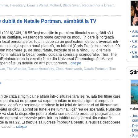
ommar
,
Hereditary
,
Beau Is Afraid
,
Mother!
,
Black Swan
,
Requiem for a Dream
,
ie dublă de Natalie Portman, sâmbătă la TV
A j
i (2016)AXN, 18:55Deşi reacţiile la premiera filmului s-au grăbit să-i
acu
i nu calităţile, Passengers poate captiva cu modul în care îşi forţează
Ce 
 locul personajelor. Totul începe cu un gest extrem de controversat: într-
e colonişti spre o nouă planetă, un bărbat (
Chris Pratt
) este trezit cu 90
Ce 
n hibernare şi, de singurătate, trezeşte şi el la rândul lui o femeie
Ce 
 Nominalizări la
Oscar
pentru coloană sonoră şi scenografie.
Thor: The
inf
00Reîntoarcerea la vechile
filme
din Universul Cinematografic Marvel
eri câte un detaliu ce ar fi putut preves...
citeşte
wan
,
The Wrestler
,
Darren Aronofsky
,
Chris Hemsworth
,
Natalie Portman
,
Tom
Şti
V
 de criză simțim că ne aflăm într-o situație fără ieșire, iată trei
filme
care
ile pentru că ne propun să experimentăm în mediul sigur al propriului
e, odată cu personajele prinse în tot felul de labirinturi ad litteram sau
valur
ătul oricărui labirint ori tunel este lumina, licărirea de speranță. Rubricile
V
vă stau la dispoziție pentru oferta completă de producții programate pe
Jar
e oameni se trezeşte prins într-un labirint uriaș format din cuburi în
com
de la ora 22. Ei trebuie să lucreze împreună pentru a reuși să descopere
Pri
 calcul ...
citeşte
Doc
Sec