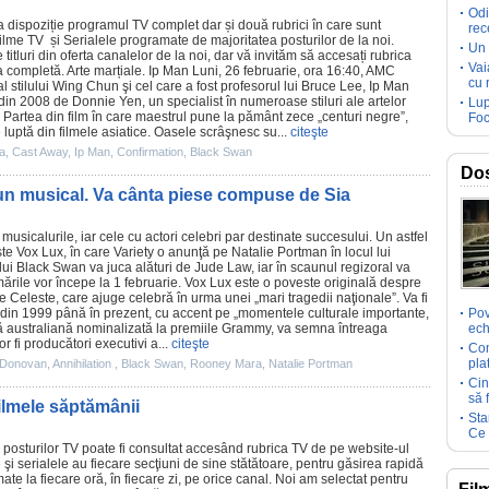
Odi
 dispoziție
programul TV complet
dar și două rubrici în care sunt
rec
ilme TV
și
Serialele
programate de majoritatea posturilor de la noi.
Un 
titluri din oferta canalelor de la noi, dar vă invităm să accesați rubrica
Vai
a completă. Arte marțiale.
Ip Man
Luni, 26 februarie, ora 16:40, AMC
cu 
 stilului Wing Chun şi cel care a fost profesorul lui Bruce Lee, Ip Man
 din 2008 de Donnie Yen, un specialist în numeroase stiluri ale artelor
Lup
. Partea din
film
în care maestrul pune la pământ zece „centuri negre”,
Foc
 luptă din
filmele
asiatice. Oasele scrâşnesc su...
citeşte
ia
,
Cast Away
,
Ip Man
,
Confirmation
,
Black Swan
Dos
un musical. Va cânta piese compuse de Sia
usicalurile, iar cele cu actori celebri par destinate succesului. Un astfel
este Vox Lux, în care Variety o anunţă pe
Natalie Portman
în locul lui
 lui
Black Swan
va juca alături de Jude Law, iar în scaunul regizoral va
lmările vor începe la 1 februarie. Vox Lux este o poveste originală despre
Celeste, care ajuge celebră în urma unei „mari tragedii naţionale”. Va fi
 din 1999 până în prezent, cu accent pe „momentele culturale importante,
Pov
ţă australiană nominalizată la
premiile
Grammy, va semna întreaga
ech
r fi producători executivi a...
citeşte
Com
pla
. Donovan
,
Annihilation
,
Black Swan
,
Rooney Mara
,
Natalie Portman
Cin
să 
filmele săptămânii
Sta
Ce 
posturilor TV poate fi consultat accesând rubrica TV de pe website-ul
e
şi
serialele
au fiecare secţiuni de sine stătătoare, pentru găsirea rapidă
ate la fiecare oră, în fiecare zi, pe orice canal. Noi am selectat pentru