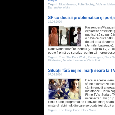
Taguri:
Nida Manzoor
,
Polite Society
,
Ari Aster
,
Mids
Darren Aronofsky
SF cu decizii problematice şi porţ
19.06.2020
Passengers
/Pasageri
exploreze defectele ş
publicul să se pună în
o navă ce duce 5000 d
de ani prea devreme di
(
Jennifer Lawrence
).
Dark World
/Thor: Întunericul (2013)Pro TV, 20:
poate fi plină de surprize, pentru că mereu descop
Taguri:
Thor: The Dark World
,
Passengers
,
Black S
Hiddleston
,
Jennifer Lawrence
,
Chris Pratt
Situații fără ieșire, marți seara la T
07.04.2020
Dacă în aceste vremuri
să ne exorcizeze fric
cămin emoții angoasant
metaforice. Dar la cap
Filme TV
și
Seriale T
micul ecran. Un grup d
filmul
Cube
, programat de FilmCafe marți seara 
misterul labirintul, din care se poate ieși după un
Taguri:
The Thing
,
Cube
,
Black Swan