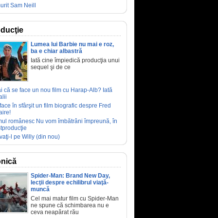
urit Sam Neill
ducţie
Lumea lui Barbie nu mai e roz,
ba e chiar albastră
Iată cine împiedică producţia unui
sequel şi de ce
ai că se face un nou film cu Harap-Alb? Iată
lii
face în sfârşit un film biografic despre Fred
aire!
mul românesc Nu vom îmbătrâni împreună, în
tproducţie
vaţi-l pe Willy (din nou)
nică
Spider-Man: Brand New Day,
lecţii despre echilibrul viaţă-
muncă
Cel mai matur film cu Spider-Man
ne spune că schimbarea nu e
ceva neapărat rău