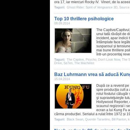
ora 17, iar miercuri Rocky IV. Vineri, de la ace
Taguri:
Ghost Rider: Spirit of Vengeance 3D
,
Source
Top 10 thrillere psihologice
08.09.2014
The Captive
/Captivul
unui tată răvășit de d
incident, apar indicii
întâmplate face legătu
suspansul și tensiune
mai bune thrillere psi
într-un procentaj revel
Taguri:
The Captive
,
Psycho
,
Don't Look Now
,
The S
Drive
,
Se7en
,
The Machinist
Baz Luhrmann vrea să aducă Kung
15.04.2014
După ce a revenit p
spre producția cult a 
rolul fostului călugăr
şi supravieţuieşte tutu
Hollywood Reporter, c
scaunul regizoral i s
ecran a lui Kung Fu a
cârma producției. Serialul a rulat între 1972 și 19
Taguri:
Black Swan
,
Quentin Tarantino
,
Bill Paxton
,
k