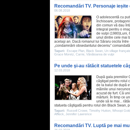
Recomandări TV. Personaje ieșite 
06.08.2018
O adolescentă cu pute
închisoare, protagonișt
din comun vă dau înt
integral pentru o ima
de vulpi
(1980)Luni, 6
unul dintre cele mai b
acelaşi an. Dacă romanul lui Săraru oscila între c
„condamnării obsedantului deceniu” comandată 
Taguri:
Escape Plan
,
Black Swan
,
Un village françai
Grace Moretz
,
Carrie
,
Vânătoarea de vulpi
Pe unde şi-au rătăcit statuetele câ
12.03.2018
După gala premiilor
câştigat pentru rolul 
de la balul de după ev
mâinile unui necunoscu
acuzat de furt. Că uni
mărturii. În timp ce u
unde să le mai... răt
statueta câştigată pentru rolul din
Black Swan
, 
Taguri:
Russell Crowe
,
Timothy Hutton
,
Whoopi Gol
Affleck
,
Jennifer Lawrence
Recomandări TV. Luptă pe mai mult