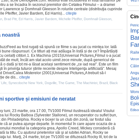
 13th, scrie Denofgeek.com. Motivul este includerea în lista lansărilor pe
Vezi 
entru a se încadra în sezonul premiilor din Cetatea Filmului – a dramei
er Lawrence
şi
Domhnall Gleeson
în rolurile centrale (distribuţia cuprinde
le Pfeiffer
,
Javier Bardem
,
Ed Harris
)...
citeşte
Cin
an
,
Brad Pitt
,
Ed Harris
,
Javier Bardem
,
Michelle Pfeiffer
,
Domhnall Gleeson
,
Petri
Imp
a noastră
Ba
Fa
BuzzFeed au fost rugați să spună ce
filme
s-au jucat cu mintea lor. Iată
 bune răspunsuri. Ce titluri ați mai adăuga în listă și de ce? Împărtășiți
Rail
 ceilalți cititori.1.
Ex Machina
(2015)Universal Pictures„
Filmul
s-a jucat
Veron
tât de mult, încât am stat acolo uimit zece minute, după genericul de
că o dată și tot mi-a lăsat același sentiment de „ce iad real”. Este un
film
Căli
ti în privinţa tuturor știrile recente despre Inteligenţa artificială”. Mesaj
d Drive/
Calea Misterelor
(2001)Universal Pictures„A trebuit să-l
Angu
ie de dis...
citeşte
Jess
 Life
,
Synecdoche New York
,
Dogville
,
The Game
,
The Machinist
,
Brazil
,
Black
Sh
Won
Bol
i sportive și emisiuni de neratat
Epis
Edis
ky
luni, 23 martie, ora 17.00, TV1000
Filmul
ilustrează idealul Visului
a lui Rocky Balboa (Sylvester Stallone), un recuperator cu suflet bun,
 din Philadelphia. Rocky e boxer la un club din zonă, iar fostul său
de că ar putea ajunge departe. În momentul în care apare ocazia de a
onului mondial la categoria grea, Apollo Creed, Mickey consideră că
ă la titlu. Cu ajutorul prietenilor săi şi al iubitei Adrian, Rocky se
a lui. Marţi, 24 martie, tot pe TV1000 se difuzează Rocky III, tot de la