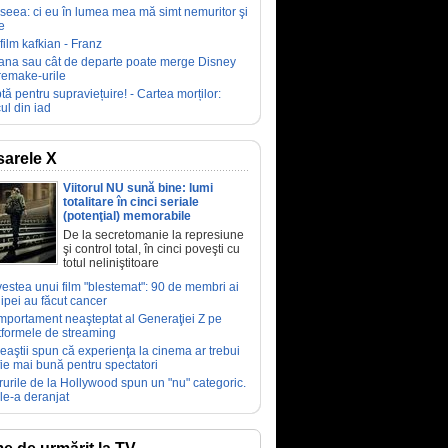
seea: ci eu în lumea mea mă simt nemuritor şi
e
film kafkian - Franz
ana sau cât de departe poate merge Disney
remake-urile
tă pentru supraviețuire! - Cartea morților:
ul din iad
arele X
Viitorul NU sună bine: lumi
totalitare în cinci seriale
(potenţial) memorabile
De la secretomanie la represiune
şi control total, în cinci poveşti cu
totul neliniştitoare
estea unui film "blestemat": 90 de membri ai
ipei au făcut cancer
portament neaşteptat al Generaţiei Z pe
tformele de streaming
eaştii spun că experienţa la cinema ar trebui
fie mai bună pentru spectatori
rurile de la Hollywood spun un "nu" categoric.
le-a deranjat