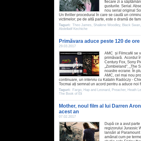
fiecare zi a săptămâni
gusturile. Serial. Ab
nou serial original S
Un thriller procedural în care se caută un crimi
victimelor; pe de altă parte, este o dramă de fami
Taguri:
Theo James
,
Shailene Woodley
,
Black Swan
Abdellatif Kechiche
Primăvara aduce peste 120 de ore 
29.03.2017
AMC și Filmcafé se v
primăvară. Acordul înc
Century Fox, Sony Pic
„
Zombieland
”, „
The S
noastre ecrane. În plu
AMC, cel mai nou produ
continuare, un interviu cu Katalin Radóczy - Ch
Tocmai ați semnat un acord pentru a aduce noi
Taguri:
Fargo
,
Hap and Leonard
,
Preacher
,
Heath L
The Book of Eli
Mother, noul film al lui Darren Aron
acest an
07.02.2017
După ce a avut parte 
regizorului Jurassic 
lansări al Paramount
amânat cum pe termen n