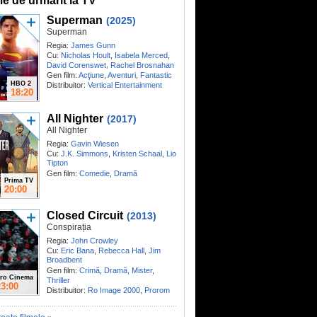
me de urmărit la TV
Superman
(2025)
Superman
Regia:
James Gunn
Cu:
Nicholas Hoult
,
Isabela Merced
,
,
David Corenswet
Rachel Brosnahan
Gen film:
Acţiune
,
Aventuri
,
Fantastic
HBO 2
Distribuitor:
Vertical Entertainment
18:20
All Nighter
(2017)
All Nighter
Regia:
Gavin Wiesen
Cu:
J.K. Simmons
,
Kristen Schaal
,
Lio
Tipton
Gen film:
Comedie
,
Dramă
Prima TV
20:00
Closed Circuit
(2013)
Conspirația
Regia:
John Crowley
Cu:
Eric Bana
,
Rebecca Hall
,
Jim
Broadbent
Gen film:
Crimă
,
Dramă
,
Mister
,
ro Cinema
Thriller
23:00
Distribuitor:
Ro Image 2000
,
Prorom