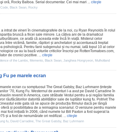
eaşi oră, Rocky Balboa. Serial documentar. Cei mai mari ...
citeşte
 Code
,
Black Swan
,
Rocky
, a intrat de vineri în cinematografele de la noi, cu Ryan Reynolds în rolul
ispariția bruscă a fiicei sale minore. La câțiva ani de la dramaticul
 tulburătoare, ce arată că aceasta este încă în viață. Misterul celor
ra între victimă, familie, răpitori și anchetatori și accentuează treptat
a psihologică. Pentru fanii subgenului și nu numai, iată topul 10 al celor
hologice ce au la bază voturile criticilor înscriși pe RottenTomatoes.com,
ator de cronici pozitive. ...
citeşte
ilence of the Lambs
,
Memento
,
Black Swan
,
Janghwa Hongryeon
,
Mulholland
 Fu pe marele ecran
e marele ecran cu somptuosul
The Great Gatsby
, Baz Lurhmann țintește
anilor ’70,
Kung Fu
. Westernul de aventuri l-a avut pe
David Carradine
în
 shaolin revenit în America, care străbate Vestul pentru a-și regăsi familia
ror răufăcătorilor datorită abilităților sale de luptător kung fu. Potrivit The
ineastul este gata să se apuce de producția filmului dacă pe lângă
e oferă și posibilitatea de a reimagina scenariul. O versiune pentru marele
 mai fost inițiată în 2006, când numele lui
Bill Paxton
a fost sugerat la
75 și a fost de nenumărate ori redifizat. ...
citeşte
ung fu
,
David Carradine
,
The Great Gatsby
,
Baz Luhrmann