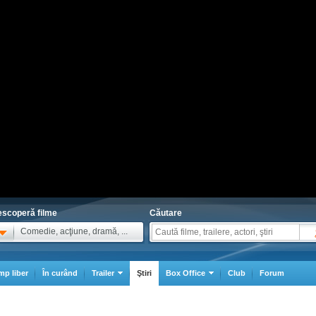
scoperă filme
Căutare
Comedie, acţiune, dramă, ...
mp liber
În curând
Trailer
Ştiri
Box Office
Club
Forum