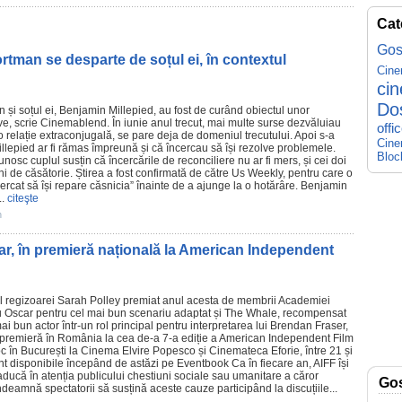
Cat
Gos
rtman se desparte de soțul ei, în contextul
Cin
ci
Do
n și soțul ei, Benjamin Millepied, au fost de curând obiectul unor
ive, scrie Cinemablend. În iunie anul trecut, mai multe surse dezvăluiau
offi
 o relație extraconjugală, se pare deja de domeniul trecutului. Apoi s-a
Cine
illepied ar fi rămas împreună și că încercau să își rezolve problemele.
Bloc
unosc cuplul susțin că încercările de reconciliere nu ar fi mers, și cei doi
i de căsătorie. Știrea a fost confirmată de către Us Weekly, pentru care o
încercat să își repare căsnicia” înainte de a ajunge la o hotărâre. Benjamin
..
citeşte
n
ar, în premieră națională la American Independent
l
regizoarei
Sarah Polley
premiat anul acesta de membrii Academiei
u
Oscar
pentru cel mai bun scenariu adaptat și
The Whale
, recompensat
i bun actor într-un rol principal pentru interpretarea lui
Brendan Fraser
,
în premieră în România la cea de-a 7-a ediție a American Independent
Film
oc în București la
Cinema
Elvire Popesco și Cinemateca Eforie, între 21 și
sunt disponibile începând de astăzi pe
Eventbook
Ca în fiecare an, AIFF își
ducă în atenția publicului chestiuni sociale sau umanitare a căror
Go
deamnă spectatorii să susțină aceste cauze participând la discuțiile...