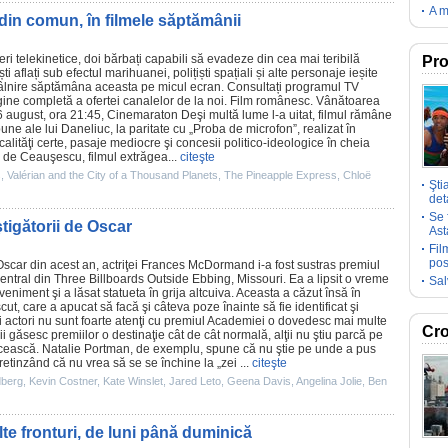
A m
din comun, în filmele săptămânii
ri telekinetice, doi bărbați capabili să evadeze din cea mai teribilă
Pro
i aflați sub efectul marihuanei, polițiști spațiali și alte personaje ieșite
âlnire săptămâna aceasta pe micul ecran. Consultați
programul TV
gine completă a ofertei canalelor de la noi.
Film
românesc.
Vânătoarea
 august, ora 21:45, Cinemaraton Deşi multă lume l-a uitat,
filmul
rămâne
une ale lui Daneliuc, la paritate cu „Proba de microfon”, realizat în
alităţi certe, pasaje mediocre şi concesii politico-ideologice în cheia
de Ceauşescu, filmul extrăgea...
citeşte
s
,
Valérian and the City of a Thousand Planets
,
The Pineapple Express
,
Chloë
Şti
deta
Se 
ştigătorii de Oscar
Ast
Fil
pos
Oscar
din acest an, actriţei
Frances McDormand
i-a fost sustras
premiul
central din
Three Billboards Outside Ebbing, Missouri
. Ea a lipsit o vreme
Sal
eniment şi a lăsat statueta în grija altcuiva. Aceasta a căzut însă în
t, care a apucat să facă şi câteva poze înainte să fie identificat şi
i actori nu sunt foarte atenţi cu
premiul
Academiei o dovedesc mai multe
Cro
nii găsesc premiilor o destinaţie cât de cât normală, alţii nu ştiu parcă pe
ăcească.
Natalie Portman
, de exemplu, spune că nu ştie pe unde a pus
pretinzând că nu vrea să se se închine la „zei ...
citeşte
dberg
,
Kevin Costner
,
Kate Winslet
,
Jared Leto
,
Geena Davis
,
Angelina Jolie
,
Ben
e fronturi, de luni până duminică