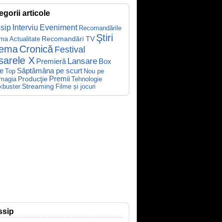
egorii articole
sip
Interviu
Eveniment
Recomandările
Ştiri
Recomandări TV
ema
Actualitate
nema
Cronică
Festival
sarele X
Lansare
Premieră
Box
Săptămâna pe scurt
ce
Top
Nou pe
Producţie
Premii
Tehnologie
magia
kbuster
Streaming
Filme și jocuri
ssip