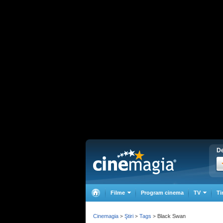
De
Filme
Program cinema
TV
Ti
Cinemagia
Ştiri
Tags
Black Swan
>
>
>