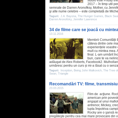
studio este Friday the
2017 – în timp util p
semnate de Darren Aronofksy, Mother, cu
Jennif
şi alte nume celebre – este completată de
Michel
Taguri:
J.A. Bayona
,
The Hunger Games
,
Black Sw
Darren Aronofsky
,
Jennifer Lawrence
34 de filme care se joacă cu minte
13.11.2016
Membrii Comunității 
câteva dintre cele mai
experiențele voastre cu
mult cu mintea mea. A
final. L-am urmărit în
bun, care te va neliniş
adăugat de Alex Roberts, Facebook2. Mulhollan
urmăresc pentru un curs și mi-a lăsat cu o senzaț
Taguri:
Inception
,
Being John Malkovich
,
The Tree of
Swan
,
Triangle
Recomandări TV: filme, transmisiun
23.03.2015
Film
de acţiune.
Roc
american prin poveste
angajat al unui mafiot
antrenor, Mickey, cre
lupta împotriva campi
Rocky are o şansă real
pregăteşte pentru cea mai mare provocare din viaţ