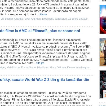
Fil
i câte o recomandare, însă oferta posturilor de la noi este pentru toate
senţaluni, 2 octombrie, ora 22, AXN AXN prezintă în această toamnă un
ony Pictures Television: Absența (en.
Absentia
), în fiecare luni, la 22:00.
nal în serie, cu o semnătură înfricoşătoare - decupează pleoapele
lie, în care personajul princi...
citeşte
,
Lia Bugnar
,
Claudia Pavel
,
Ant-Man
,
Divergent
,
Jadesoturi
,
12 Years a Slave
,
de filme la AMC si Filmcafé, plus sezoane noi
or îmbogăți cu peste 120 de ore de
filme
, începând din această
heiat de AMC cu unii dintre cei mai mari distribuitori de filme - 20th
tures și NBC Universal - va face ca producții precum „
The Book of Eli
”,
impsons Movie
”, „The
Black Swan
” etc să poată fi urmărite pe micile
s, în fiecare lună, telespectatorii vor avea o premieră de serial original
s fiind „The Terror”, care se filmează în prezent în Ungaria. Iată, în
ief Programming Officer la AMC Networks International - Europa Centrală.
filme
în România. Ne puteț...
citeşte
edger
,
Mel Gibson
,
Emma Stone
,
Mila Kunis
,
Gary Oldman
,
Denzel Washington
,
ofsky, scoate World War Z 2 din grila lansărilor din
de mai multe amânări ale producţiei – ultima cauzată de retragerea
P
World 2,
J.A. Bayona
–
World War Z 2
a fost scos de tot din programul de
 Pictures.
Filmul
, la cârma căruia urma să fie plasat
David Fincher
, este
edefinit. Un alt titlu anunţat pentru 2017, ce a fost „sacrificat” de