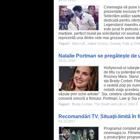
26.02.2018
Cinemagia vă pune la
prezentate exclusiv
F
Selectăm astăzi șapte 
dedicată pentru ofert
Legendarul maestru al
este jucat în pelicula
marţiale, perfect mulat pe solicitantul rol asumat
reprezintă una dintre cele mai grozave scene de
Taguri:
Warcraft
,
Julieta Szönyi
,
Gravity
,
Felix şi Otil
Natalie Portman se pregăteşte de 
29.01.2018
Hollywood-ul iubeşte m
de titlu cu potenţial 
Rooney Mara
. Starul
sta
Brady Corbet
. Fi
o vedetă pop pe nume 
redată viaţa acesteia
văzute prin ochii artistei”. Sia, celebra cântărea
coloană sonoră a filmului. Portman, Law şi Sia vo
Taguri:
Brady Corbet
,
The Death and Life of John F
Recomandări TV. Situaţii-limită în 
02.10.2017
Programul complet al 
cinemagia.ro.
Filmel
a producţiilor program