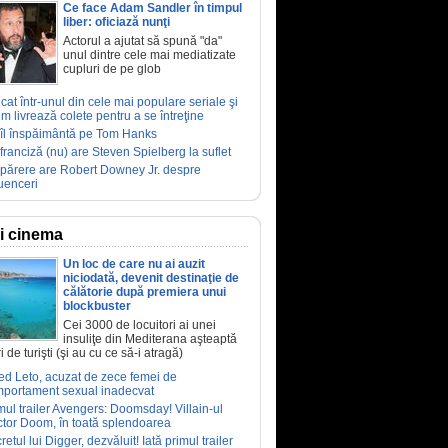
Ce face Adam Sandler în timpul
liber: oficiază nunţi
Actorul a ajutat să spună "da"
unul dintre cele mai mediatizate
cupluri de pe glob
ucat într-unul din cele mai populare seriale şi
m livrează colete pentru a se întreţine
îl înspăimântă pe Tom Hanks
franciză (nu) are Steven Spielberg la suflet
părere are Robert Downey Jr. despre
luenceri
ri cinema
Un loc de care nu ai auzit
niciodată, devenit destinaţie de
călătorie după premiera unui
blockbuster
Cei 3000 de locuitori ai unei
insuliţe din Mediterana aşteaptă
i de turişti (şi au cu ce să-i atragă)
ed Leto, acuzat de zece femei de
portament sexual inadecvat
mul trailer Avengers: Doomsday! Villain-ul
tor Doom, în toată splendoarea
retul lui Digger, dezvăluit! Iată primul trailer