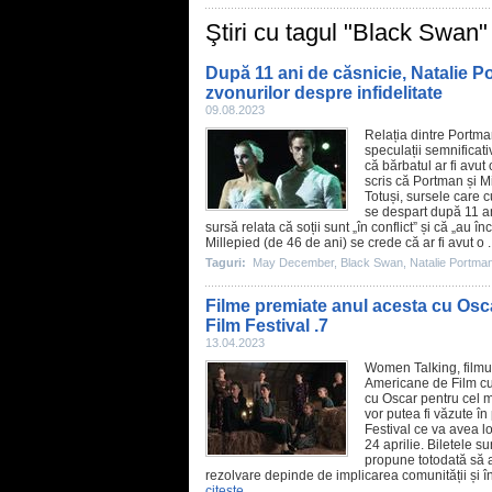
Ştiri cu tagul "Black Swan"
După 11 ani de căsnicie, Natalie Po
zvonurilor despre infidelitate
09.08.2023
Relația dintre Portma
speculații semnificat
că bărbatul ar fi avut
scris că Portman și M
Totuși, sursele care c
se despart după 11 an
sursă relata că soții sunt „în conflict” și că „au 
Millepied (de 46 de ani) se crede că ar fi avut o .
Taguri:
May December
,
Black Swan
,
Natalie Portma
Filme premiate anul acesta cu Osc
Film Festival .7
13.04.2023
Women Talking
,
filmu
Americane de
Film
c
cu
Oscar
pentru cel ma
vor putea fi văzute 
Festival ce va avea l
24 aprilie. Biletele 
propune totodată să a
rezolvare depinde de implicarea comunității și în
citeşte