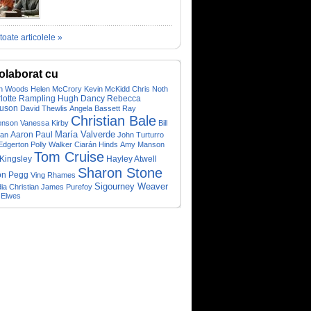
toate articolele »
olaborat cu
n Woods
Helen McCrory
Kevin McKidd
Chris Noth
lotte Rampling
Hugh Dancy
Rebecca
uson
David Thewlis
Angela Bassett
Ray
Christian Bale
enson
Vanessa Kirby
Bill
María Valverde
Aaron Paul
man
John Turturro
Edgerton
Polly Walker
Ciarán Hinds
Amy Manson
Tom Cruise
Kingsley
Hayley Atwell
Sharon Stone
on Pegg
Ving Rhames
Sigourney Weaver
ia Christian
James Purefoy
 Elwes