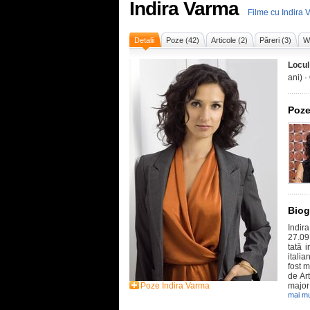
Indira Varma
Filme cu Indira 
Detalii
Poze (42)
Articole (2)
Păreri (3)
Wi
Locul
ani) ·
Poze
Biog
Indir
27.09
tată 
italia
fost 
de Ar
Poze Indira Varma
major 
mai mu