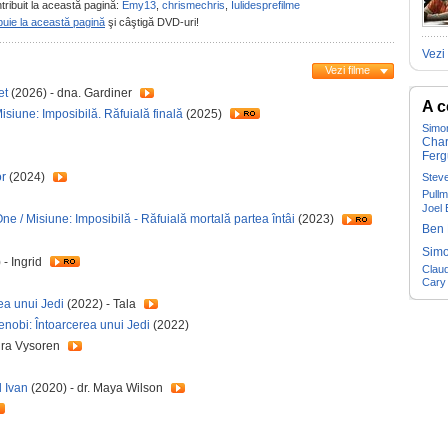
tribuit la această pagină:
Emy13
,
chrismechris
,
Iulidesprefilme
buie la această pagină
şi câştigă DVD-uri!
Vezi 
Vezi filme
et
(2026) - dna. Gardiner
A c
isiune: Imposibilă. Răfuială finală
(2025)
Simo
Char
Ferg
r
(2024)
Stev
Pull
Joel 
e / Misiune: Imposibilă - Răfuială mortală partea întâi
(2023)
Ben 
Sim
 - Ingrid
Claud
Cary
ea unui Jedi
(2022) - Tala
nobi: Întoarcerea unui Jedi
(2022)
lura Vysoren
l Ivan
(2020) - dr. Maya Wilson