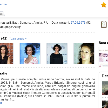
Varma
ki
 naşterii
: Bath, Somerset, Anglia, R.U. ·
Data naşterii
:
27.09.1973
(52
Ocupaţie
: Actriță
 (42)
Toate pozele »
Best 
rafie
Des
a Varma, pe numele complet Indira Anne Varma, s-a născut la data de
.1973, în Bath, Somerset, Anglia, Marea Britanie. Singurul copil al unui
indian și al unei mame elvețiene, care era parțial de origine genoveză
nă; părinții ei fiind relativ în vârstă erau adesea confundați cu bunicii ei. A
membră a Musical Youth Theatre Company și a absolvit Academia Regală
tă Dramatică (RADA) din Londra, în 1995. Debutul ei în film și primul rol
au fost în...
lt