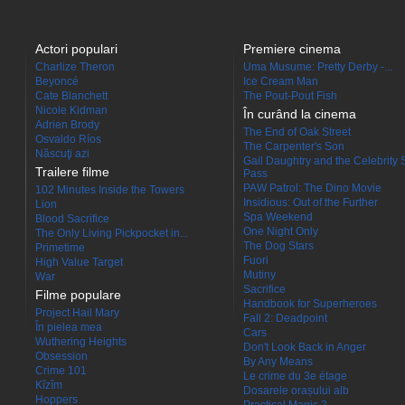
Actori populari
Premiere cinema
Charlize Theron
Uma Musume: Pretty Derby -...
Beyoncé
Ice Cream Man
Cate Blanchett
The Pout-Pout Fish
Nicole Kidman
În curând la cinema
Adrien Brody
The End of Oak Street
Osvaldo Ríos
The Carpenter's Son
Născuţi azi
Gail Daughtry and the Celebrity 
Trailere filme
Pass
PAW Patrol: The Dino Movie
102 Minutes Inside the Towers
Insidious: Out of the Further
Lion
Spa Weekend
Blood Sacrifice
One Night Only
The Only Living Pickpocket in...
The Dog Stars
Primetime
Fuori
High Value Target
Mutiny
War
Sacrifice
Filme populare
Handbook for Superheroes
Project Hail Mary
Fall 2: Deadpoint
În pielea mea
Cars
Wuthering Heights
Don't Look Back in Anger
Obsession
By Any Means
Crime 101
Le crime du 3e étage
Kîzîm
Dosarele orașului alb
Hoppers
Practical Magic 2