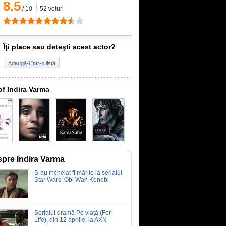
8.5
/
10
52
voturi
Îţi place sau deteşti acest actor?
Adaugă-l într-o listă!
of Indira Varma
pre Indira Varma
S-au încheiat filmările la serialul
Star Wars: Obi Wan Kenobi
Serialul dramă Pe viață (For
Life), din 12 aprilie, la AXN