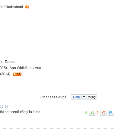
mi Chakrabarti
) - Tamora
015) - Ann Whitefield / Ana
(2014)
Ordonează după
Data
Rating
 15:34
ât pe scenă cât și în filme...
0
0