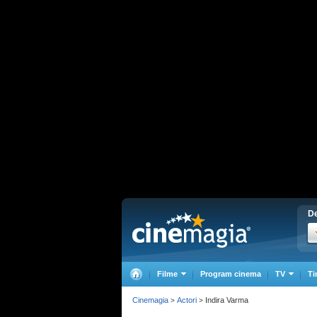
De
Filme
Program cinema
TV
Ti
Cinemagia
Actori
Indira Varma
>
>