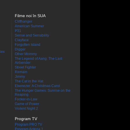
Filme noi în SUA
Cliffhanger
American Summer
P31
Sense and Sensibility
Clayface
Forgotten Island
Digger
Sex
Other Mommy
The Legend of Aang: The Last
Airbender
Street Fighter
Remain
Jimmy
The Cat in the Hat
Ebenezer: A Christmas Carol
The Hunger Games: Sunrise on the
Reaping
Focker-in-Law
Game of Power
Violent Night 2
Program TV
Program PRO TV
Program Antena 1