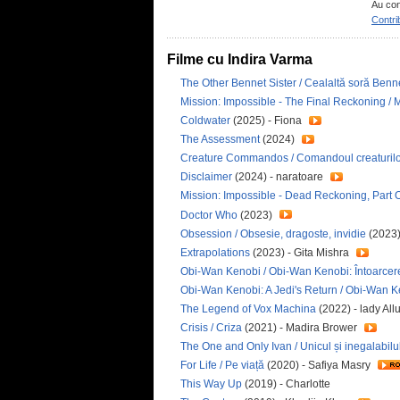
Au con
Contri
Filme cu Indira Varma
The Other Bennet Sister / Cealaltă soră Benn
Mission: Impossible - The Final Reckoning / M
Coldwater
(2025) - Fiona
The Assessment
(2024)
Creature Commandos / Comandoul creaturilo
Disclaimer
(2024) - naratoare
Mission: Impossible - Dead Reckoning, Part On
Doctor Who
(2023)
Obsession / Obsesie, dragoste, invidie
(2023)
Extrapolations
(2023) - Gita Mishra
Obi-Wan Kenobi / Obi-Wan Kenobi: Întoarcer
Obi-Wan Kenobi: A Jedi's Return / Obi-Wan Ke
The Legend of Vox Machina
(2022) - lady Al
Crisis / Criza
(2021) - Madira Brower
The One and Only Ivan / Unicul și inegalabilu
For Life / Pe viață
(2020) - Safiya Masry
This Way Up
(2019) - Charlotte