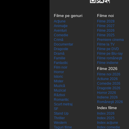
Filme pe genuri
Filme noi
Acţiune
Filme 2028
Animaţie
Filme 2027
Aventuri
Filme 2026
Comedie
Filme 2025
Crimă
Premiere cinema
Documentar
Filme la TV
Dragoste
Filme pe DVD
Dramă
Filme pe Blu-ray
Familie
Filme româneşti
Fantastic
Filme indiene
Film noir
Filme 2026
Horror
Filme noi 2026
Istoric
Actiune 2026
Mister
Comedie 2026
Muzică
Dragoste 2026
Muzical
Horror 2026
Război
Indiene 2026
Romantic
Româneşti 2026
Scurt metraj
Index filme
SF
Stand Up
Index 2026
Thriller
Index 2025
Western
Index acţiune
Taguri filme
Index comedie