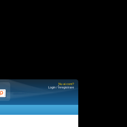
Nu ai cont?
Login / Înregistrare