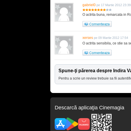
gabriel0
pe 17 Martie 2012 23:39
O actrita buna, remarcata in Roma!.
xerses
pe 09 Martie 2012 17:54
O actrita sensibila, ce stie sa s
Spune-ţi părerea despre Indira 
Pentru a scrie un review trebuie sa fii autentifi
Descarcă aplicaţia Cinemagia