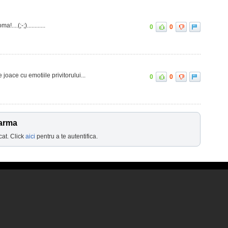
...(;-;)............
0
0
e joace cu emotiile privitorului...
0
0
Varma
cat. Click
aici
pentru a te autentifica.