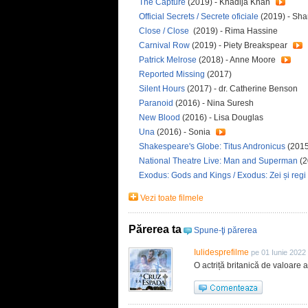
The Capture
(2019) - Khadija Khan
Official Secrets / Secrete oficiale
(2019) - Sha
Close / Close
(2019) - Rima Hassine
Carnival Row
(2019) - Piety Breakspear
Patrick Melrose
(2018) - Anne Moore
Reported Missing
(2017)
Silent Hours
(2017) - dr. Catherine Benson
Paranoid
(2016) - Nina Suresh
New Blood
(2016) - Lisa Douglas
Una
(2016) - Sonia
Shakespeare's Globe: Titus Andronicus
(2015
National Theatre Live: Man and Superman
(2
Exodus: Gods and Kings / Exodus: Zei și regi
Vezi toate filmele
Părerea ta
Spune-ţi părerea
Iulidesprefilme
pe 01 Iunie 2022
O actriță britanică de valoare at