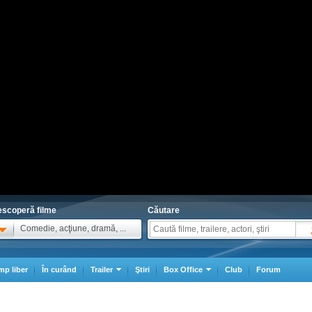
scoperă filme
Căutare
Comedie, acţiune, dramă, ...
mp liber
În curând
Trailer
Ştiri
Box Office
Club
Forum